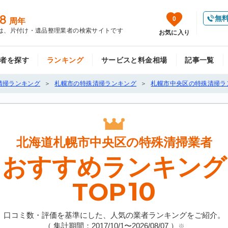
8
無
0
周年
は、片付け・遺品整理業者の検索サイトです
お気に入り
者を探す
ランキング
サービスと料金相場
記事一覧
清掃ランキング
札幌市の特殊清掃ランキング
札幌市中央区の特殊清掃ラ
北海道札幌市中央区の
特殊清掃業者
おすすめランキング
10
TOP
口コミ数・評価を基準にした、人気の業者ランキングをご紹介。
（ 集計期間：2017/10/1〜
2026/08/07
）
※