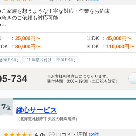
●ご家族を想うような丁寧な対応・作業をお約束
●急ぎのご依頼も対応可能
●...
K
25,000
円〜
1LDK
45,000
円〜
LDK
80,000
円〜
3LDK
110,000
円〜
き家片付け
ゴミ屋敷片付け
部屋片付け
05-734
※お客様相談窓口につながります。
受付時間 8:00～19:00（土日祝も対応）
7
位
縁心サービス
（北海道札幌市中央区の特殊清掃）
4.75
口コミ・評判
12
件