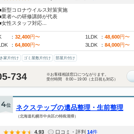
■新型コロナウイルス対策実施
■業者への研修講師が代表
■女性スタッフ対応...
K
32,400
円〜
1LDK
48,600
円〜
LDK
64,800
円〜
3LDK
84,000
円〜
き家片付け
ゴミ屋敷片付け
部屋片付け
05-734
※お客様相談窓口につながります。
受付時間 8:00～19:00（土日祝も対応）
4
位
ネクステップの遺品整理・生前整理
（北海道札幌市中央区の特殊清掃）
4.93
口コミ・評判
14
件