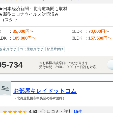
★日本経済新聞・北海道新聞も取材
★新型コロナウイルス対策済み
(スタッ...
K
35,000
円〜
1LDK
70,000
円〜
LDK
105,000
円〜
3LDK
157,500
円〜
き家片付け
ゴミ屋敷片付け
部屋片付け
05-734
※お客様相談窓口につながります。
受付時間 8:00～19:00（土日祝も対応）
5
位
お部屋キレイドットコム
（北海道札幌市中央区の特殊清掃）
4.53
口コミ・評判
15
件