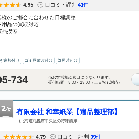
4.95
口コミ・評判
41
件
客様のご都合に合わせた日程調整
不用品の買取対応
重品捜索
き家片付け
ゴミ屋敷片付け
部屋片付け
05-734
※お客様相談窓口につながります。
受付時間 8:00～19:00（土日祝も対応）
2
位
有限会社 和幸紙業【遺品整理部】
（北海道札幌市中央区の特殊清掃）
4.79
口コミ・評判
39
件