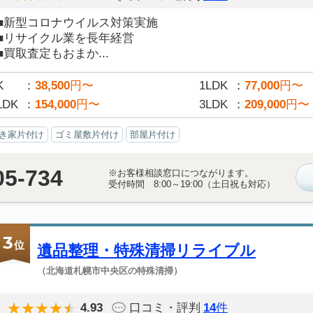
■新型コロナウイルス対策実施
■リサイクル業を長年経営
■買取査定もおまか...
K
38,500
円〜
1LDK
77,000
円〜
LDK
154,000
円〜
3LDK
209,000
円〜
き家片付け
ゴミ屋敷片付け
部屋片付け
05-734
※お客様相談窓口につながります。
受付時間 8:00～19:00（土日祝も対応）
3
位
遺品整理・特殊清掃リライブル
（北海道札幌市中央区の特殊清掃）
4.93
口コミ・評判
14
件