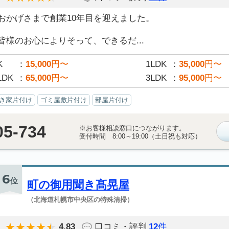
おかげさまで創業10年目を迎えました。
皆様のお心によりそって、できるだ...
K
15,000
円〜
1LDK
35,000
円〜
LDK
65,000
円〜
3LDK
95,000
円〜
き家片付け
ゴミ屋敷片付け
部屋片付け
05-734
※お客様相談窓口につながります。
受付時間 8:00～19:00（土日祝も対応）
6
位
町の御用聞き髙晃屋
（北海道札幌市中央区の特殊清掃）
4.83
口コミ・評判
12
件