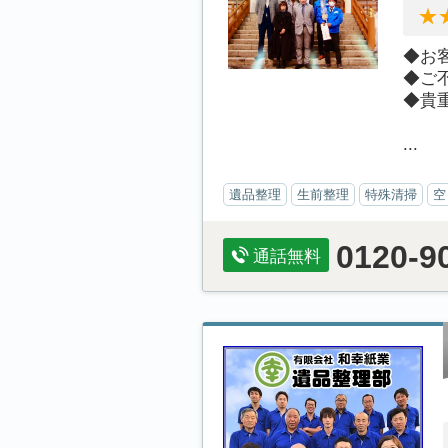
◆お
◆ご
◆貴
...
遺品整理
生前整理
特殊清掃
空
0120-9
通話無料