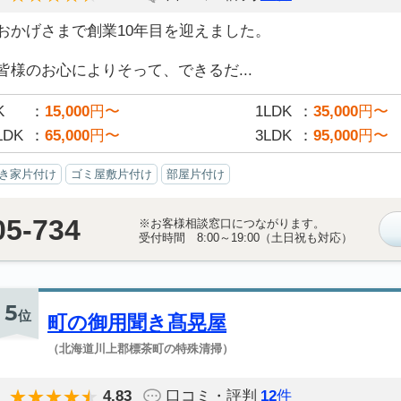
おかげさまで創業10年目を迎えました。
皆様のお心によりそって、できるだ...
K
15,000
円〜
1LDK
35,000
円〜
LDK
65,000
円〜
3LDK
95,000
円〜
き家片付け
ゴミ屋敷片付け
部屋片付け
05-734
※お客様相談窓口につながります。
受付時間 8:00～19:00（土日祝も対応）
5
位
町の御用聞き髙晃屋
（北海道川上郡標茶町の特殊清掃）
4.83
口コミ・評判
12
件