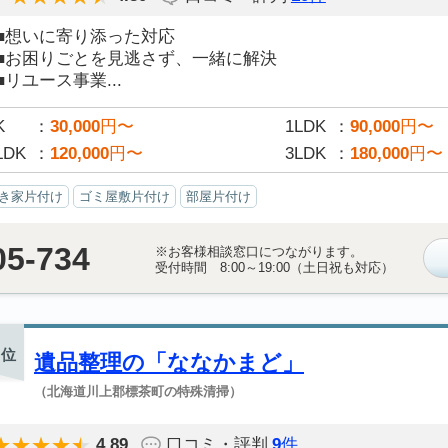
■想いに寄り添った対応
■お困りごとを見逃さず、一緒に解決
■リユース事業...
K
30,000
円〜
1LDK
90,000
円〜
LDK
120,000
円〜
3LDK
180,000
円〜
き家片付け
ゴミ屋敷片付け
部屋片付け
05-734
※お客様相談窓口につながります。
受付時間 8:00～19:00（土日祝も対応）
位
遺品整理の「ななかまど」
（北海道川上郡標茶町の特殊清掃）
4.89
口コミ・評判
9
件