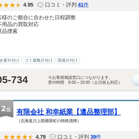
4.95
口コミ・評判
41
件
客様のご都合に合わせた日程調整
不用品の買取対応
重品捜索
き家片付け
ゴミ屋敷片付け
部屋片付け
05-734
※お客様相談窓口につながります。
受付時間 8:00～19:00（土日祝も対応）
2
位
有限会社 和幸紙業【遺品整理部】
（北海道川上郡標茶町の特殊清掃）
4.79
口コミ・評判
39
件