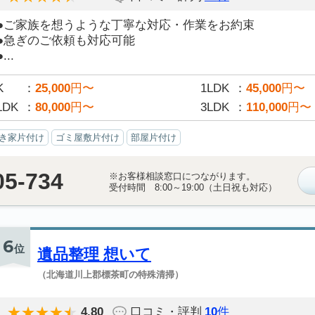
●ご家族を想うような丁寧な対応・作業をお約束
●急ぎのご依頼も対応可能
●...
K
25,000
円〜
1LDK
45,000
円〜
LDK
80,000
円〜
3LDK
110,000
円〜
き家片付け
ゴミ屋敷片付け
部屋片付け
05-734
※お客様相談窓口につながります。
受付時間 8:00～19:00（土日祝も対応）
6
位
遺品整理 想いて
（北海道川上郡標茶町の特殊清掃）
4.80
口コミ・評判
10
件