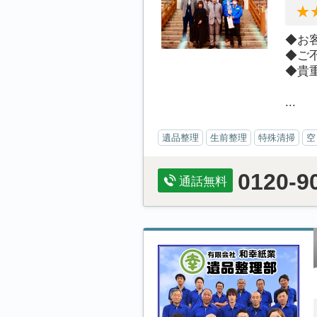
◆お
◆ご
◆貴
...
遺品整理
生前整理
特殊清掃
空
0120-9
通話無料