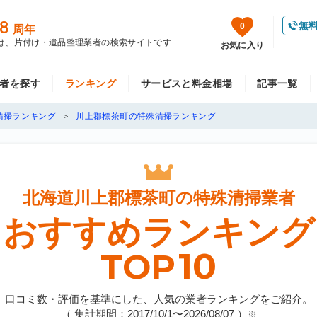
8
無
0
周年
は、片付け・遺品整理業者の検索サイトです
お気に入り
者を探す
ランキング
サービスと料金相場
記事一覧
清掃ランキング
川上郡標茶町の特殊清掃ランキング
北海道川上郡標茶町の
特殊清掃業者
おすすめランキング
10
TOP
口コミ数・評価を基準にした、人気の業者ランキングをご紹介。
（ 集計期間：2017/10/1〜
2026/08/07
）
※