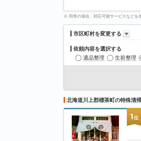
※ 同率の場合、対応可能サービスなどを
市区町村を変更する
依頼内容を選択する
遺品整理
生前整理
北海道川上郡標茶町の特殊清
1
位