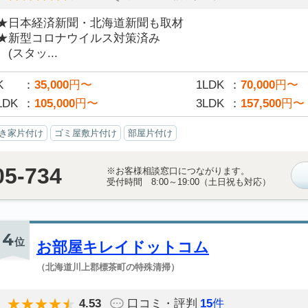
★日本経済新聞・北海道新聞も取材
★新型コロナウイルス対策済み
(スタッ...
K
35,000
円〜
1LDK
70,000
円〜
LDK
105,000
円〜
3LDK
157,500
円〜
き家片付け
ゴミ屋敷片付け
部屋片付け
05-734
※お客様相談窓口につながります。
受付時間 8:00～19:00（土日祝も対応）
4
位
お部屋キレイドットコム
（北海道川上郡標茶町の特殊清掃）
4.53
口コミ・評判
15
件