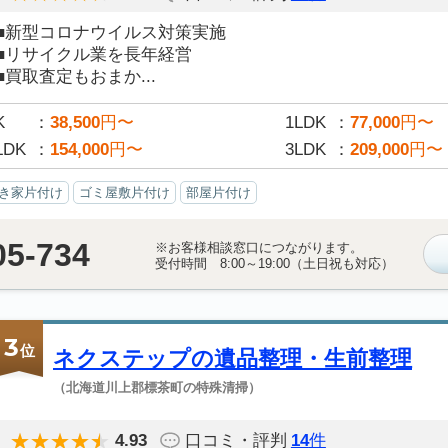
■新型コロナウイルス対策実施
■リサイクル業を長年経営
■買取査定もおまか...
K
38,500
円〜
1LDK
77,000
円〜
LDK
154,000
円〜
3LDK
209,000
円〜
き家片付け
ゴミ屋敷片付け
部屋片付け
05-734
※お客様相談窓口につながります。
受付時間 8:00～19:00（土日祝も対応）
3
位
ネクステップの遺品整理・生前整理
（北海道川上郡標茶町の特殊清掃）
4.93
口コミ・評判
14
件