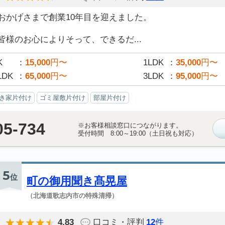
おかげさまで創業10年目を迎えました。
皆様のお心によりそって、できるだ...
K
15,000
円〜
1LDK
35,000
円〜
LDK
65,000
円〜
3LDK
95,000
円〜
き家片付け
ゴミ屋敷片付け
部屋片付け
05-734
※お客様相談窓口につながります。
受付時間 8:00～19:00（土日祝も対応）
5
位
町の御用聞き髙晃屋
（北海道歌志内市の特殊清掃）
4.83
口コミ・評判
12
件