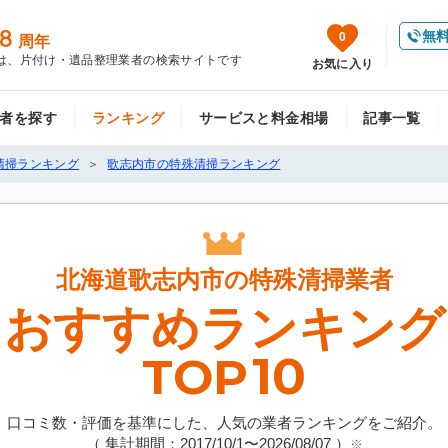
8
無
0
周年
は、片付け・遺品整理業者の検索サイトです
お気に入り
者を探す
ランキング
サービスと料金相場
記事一覧
清掃ランキング
歌志内市の特殊清掃ランキング
北海道歌志内市の
特殊清掃業者
おすすめランキング
10
TOP
口コミ数・評価を基準にした、人気の業者ランキングをご紹介。
（ 集計期間：2017/10/1〜
2026/08/07
）
※