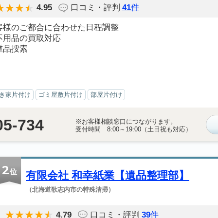
4.95
口コミ・評判
41
件
客様のご都合に合わせた日程調整
不用品の買取対応
重品捜索
き家片付け
ゴミ屋敷片付け
部屋片付け
05-734
※お客様相談窓口につながります。
受付時間 8:00～19:00（土日祝も対応）
2
位
有限会社 和幸紙業【遺品整理部】
（北海道歌志内市の特殊清掃）
4.79
口コミ・評判
39
件