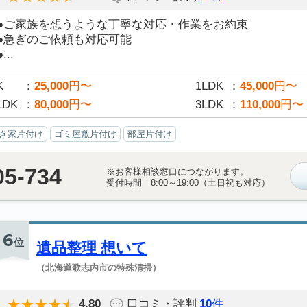
●ご家族を想うような丁寧な対応・作業をお約束
●急ぎのご依頼も対応可能
●...
K
25,000
円〜
1LDK
45,000
円〜
LDK
80,000
円〜
3LDK
110,000
円〜
き家片付け
ゴミ屋敷片付け
部屋片付け
05-734
※お客様相談窓口につながります。
受付時間 8:00～19:00（土日祝も対応）
6
位
遺品整理 想いて
（北海道歌志内市の特殊清掃）
4.80
口コミ・評判
10
件