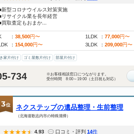
■新型コロナウイルス対策実施
■リサイクル業を長年経営
■買取査定もおまか...
K
38,500
円〜
1LDK
77,000
円〜
LDK
154,000
円〜
3LDK
209,000
円〜
き家片付け
ゴミ屋敷片付け
部屋片付け
05-734
※お客様相談窓口につながります。
受付時間 8:00～19:00（土日祝も対応）
3
位
ネクステップの遺品整理・生前整理
（北海道歌志内市の特殊清掃）
4.93
口コミ・評判
14
件