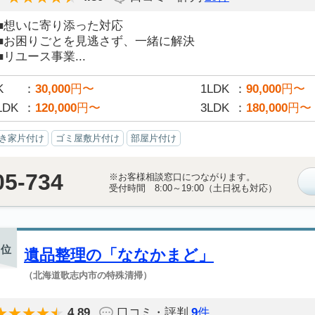
■想いに寄り添った対応
■お困りごとを見逃さず、一緒に解決
■リユース事業...
K
30,000
円〜
1LDK
90,000
円〜
LDK
120,000
円〜
3LDK
180,000
円〜
き家片付け
ゴミ屋敷片付け
部屋片付け
05-734
※お客様相談窓口につながります。
受付時間 8:00～19:00（土日祝も対応）
位
遺品整理の「ななかまど」
（北海道歌志内市の特殊清掃）
4.89
口コミ・評判
9
件