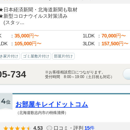
★日本経済新聞・北海道新聞も取材
★新型コロナウイルス対策済み
(スタッ...
K
35,000
円〜
1LDK
70,000
円〜
LDK
105,000
円〜
3LDK
157,500
円〜
き家片付け
ゴミ屋敷片付け
部屋片付け
05-734
※お客様相談窓口につながります。
受付時間 8:00～19:00（土日祝も対応）
4
位
お部屋キレイドットコム
（北海道歌志内市の特殊清掃）
4.53
口コミ・評判
15
件