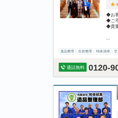
◆お
◆ご
◆貴
...
遺品整理
生前整理
特殊清掃
空
0120-9
通話無料