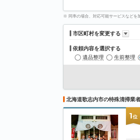
※ 同率の場合、対応可能サービスなどを
市区町村を変更する
依頼内容を選択する
遺品整理
生前整理
北海道歌志内市の特殊清掃業
1
位