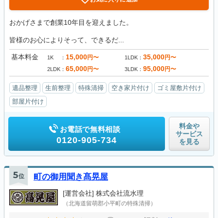
おかげさまで創業10年目を迎えました。
皆様のお心によりそって、できるだ...
基本料金
15,000
35,000
円〜
円〜
1K
1LDK
65,000
95,000
円〜
円〜
2LDK
3LDK
遺品整理
生前整理
特殊清掃
空き家片付け
ゴミ屋敷片付け
部屋片付け
料金や
お電話で無料相談
サービス
0120-905-734
を見る
5
位
町の御用聞き髙晃屋
[運営会社]
株式会社流水理
（北海道留萌郡小平町の特殊清掃）