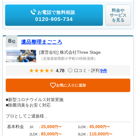
料金や
お電話で無料相談
サービス
0120-905-734
を見る
8
位
遺品整理まごころ
[運営会社]
株式会社Three Stage
（北海道留萌郡小平町の特殊清掃）
4.78
9
口コミ・評判
件
お気に入りに追加
■新型コロナウイルス対策実施
■除菌消臭をお安く対応
プロとしてご遺族様...
基本料金
25,000
45,000
円〜
円〜
1K
1LDK
85,000
110,000
円〜
円〜
2LDK
3LDK