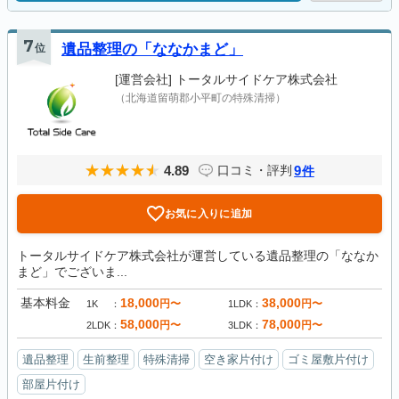
7
位
遺品整理の「ななかまど」
[運営会社]
トータルサイドケア株式会社
（北海道留萌郡小平町の特殊清掃）
4.89
9
口コミ・評判
件
お気に入りに追加
トータルサイドケア株式会社が運営している遺品整理の「ななか
まど」でございま...
基本料金
18,000
38,000
円〜
円〜
1K
1LDK
58,000
78,000
円〜
円〜
2LDK
3LDK
遺品整理
生前整理
特殊清掃
空き家片付け
ゴミ屋敷片付け
部屋片付け