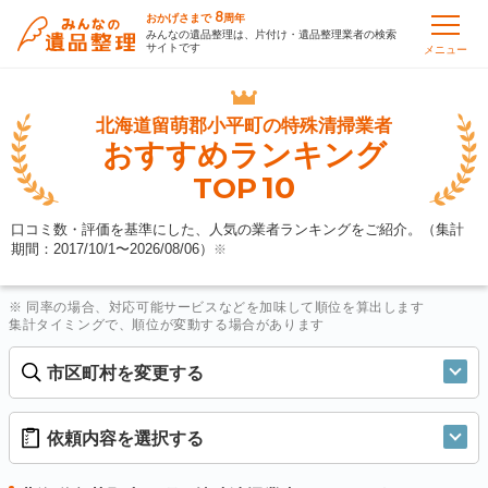
8
おかげさまで
周年
みんなの遺品整理は、片付け・遺品整理業者の検索
サイトです
メニュー
北海道留萌郡小平町の
特殊清掃業者
おすすめランキング
10
TOP
口コミ数・評価を基準にした、人気の業者ランキングをご紹介。（集計
期間：2017/10/1〜
2026/08/06
）
※
※ 同率の場合、対応可能サービスなどを加味して順位を算出します
集計タイミングで、順位が変動する場合があります
市区町村を変更する
依頼内容を選択する