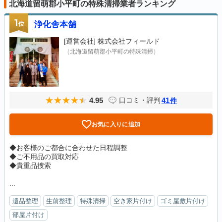
北海道留萌郡小平町の特殊清掃業者ランキング
1
位
浄化舎本舗
[運営会社]
株式会社フィールド
（北海道留萌郡小平町の特殊清掃）
4.95
41
口コミ・評判
件
お気に入りに追加
◆お客様のご都合に合わせた日程調整
◆ご不用品の買取対応
◆貴重品捜索
...
遺品整理
生前整理
特殊清掃
空き家片付け
ゴミ屋敷片付け
部屋片付け