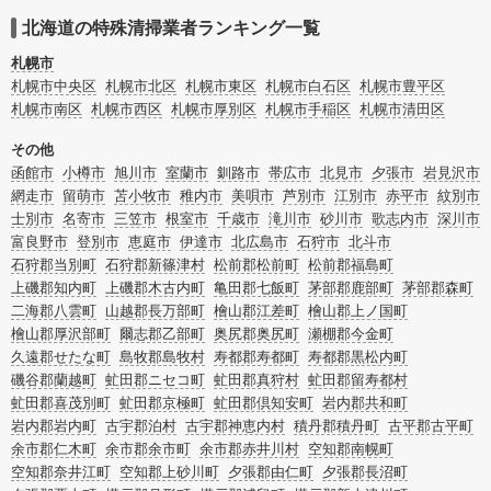
す。北海道留萌郡小平町の特殊清掃の料金相場情報だけで業者を決められない場
合はリフォームによる原状回復・オゾン脱臭機による腐敗臭などの臭いの脱臭・
北海道の特殊清掃業者ランキング一覧
消臭サービスなど絞り込み条件を利用し検索してみましょう。
また故人のご遺族だけでなく不動産管理会社様やオーナー様(賃貸家主様)、行政
札幌市
のご担当者様でも相談できます。
札幌市中央区
札幌市北区
札幌市東区
札幌市白石区
札幌市豊平区
札幌市南区
札幌市西区
札幌市厚別区
札幌市手稲区
札幌市清田区
その他
函館市
小樽市
旭川市
室蘭市
釧路市
帯広市
北見市
夕張市
岩見沢市
網走市
留萌市
苫小牧市
稚内市
美唄市
芦別市
江別市
赤平市
紋別市
士別市
名寄市
三笠市
根室市
千歳市
滝川市
砂川市
歌志内市
深川市
富良野市
登別市
恵庭市
伊達市
北広島市
石狩市
北斗市
石狩郡当別町
石狩郡新篠津村
松前郡松前町
松前郡福島町
上磯郡知内町
上磯郡木古内町
亀田郡七飯町
茅部郡鹿部町
茅部郡森町
二海郡八雲町
山越郡長万部町
檜山郡江差町
檜山郡上ノ国町
檜山郡厚沢部町
爾志郡乙部町
奥尻郡奥尻町
瀬棚郡今金町
久遠郡せたな町
島牧郡島牧村
寿都郡寿都町
寿都郡黒松内町
磯谷郡蘭越町
虻田郡ニセコ町
虻田郡真狩村
虻田郡留寿都村
虻田郡喜茂別町
虻田郡京極町
虻田郡倶知安町
岩内郡共和町
岩内郡岩内町
古宇郡泊村
古宇郡神恵内村
積丹郡積丹町
古平郡古平町
余市郡仁木町
余市郡余市町
余市郡赤井川村
空知郡南幌町
空知郡奈井江町
空知郡上砂川町
夕張郡由仁町
夕張郡長沼町