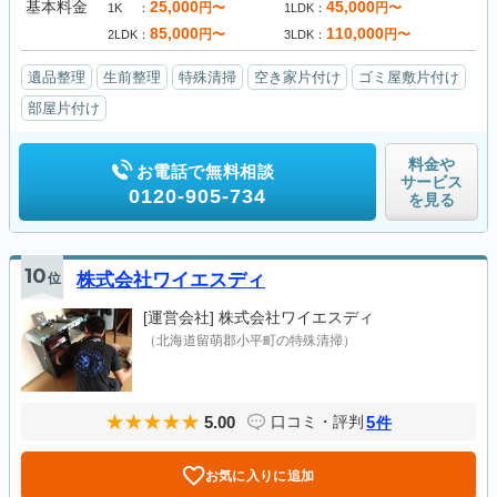
基本料金
25,000
45,000
円〜
円〜
1K
1LDK
85,000
110,000
円〜
円〜
2LDK
3LDK
遺品整理
生前整理
特殊清掃
空き家片付け
ゴミ屋敷片付け
部屋片付け
料金や
お電話で無料相談
サービス
0120-905-734
を見る
10
位
株式会社ワイエスディ
[運営会社]
株式会社ワイエスディ
（北海道留萌郡小平町の特殊清掃）
5.00
5
口コミ・評判
件
お気に入りに追加