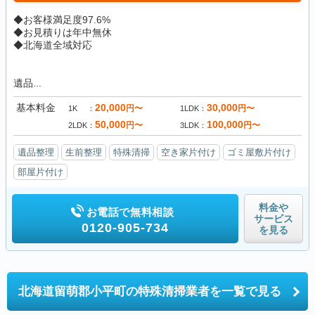
◆お客様満足度97.6%
◆お見積りは年中無休
◆北海道全域対応
遺品...
基本料金
20,000
30,000
円〜
円〜
1K
1LDK
50,000
100,000
円〜
円〜
2LDK
3LDK
遺品整理
生前整理
特殊清掃
空き家片付け
ゴミ屋敷片付け
部屋片付け
料金や
お電話で無料相談
サービス
0120-905-734
を見る
北海道留萌郡小平町の
特殊清掃業者を一覧で見る