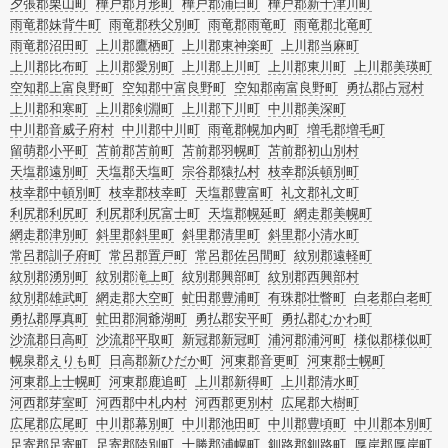
夕張郡栗山町
樺戸郡月形町
樺戸郡浦臼町
樺戸郡新十津川町
雨竜郡妹背牛町
雨竜郡秩父別町
雨竜郡雨竜町
雨竜郡北竜町
雨竜郡沼田町
上川郡鷹栖町
上川郡東神楽町
上川郡当麻町
上川郡比布町
上川郡愛別町
上川郡上川町
上川郡東川町
上川郡美瑛町
空知郡上富良野町
空知郡中富良野町
空知郡南富良野町
勇払郡占冠村
上川郡和寒町
上川郡剣淵町
上川郡下川町
中川郡美深町
中川郡音威子府村
中川郡中川町
雨竜郡幌加内町
増毛郡増毛町
留萌郡小平町
苫前郡苫前町
苫前郡羽幌町
苫前郡初山別村
天塩郡遠別町
天塩郡天塩町
宗谷郡猿払村
枝幸郡浜頓別町
枝幸郡中頓別町
枝幸郡枝幸町
天塩郡豊富町
礼文郡礼文町
利尻郡利尻町
利尻郡利尻富士町
天塩郡幌延町
網走郡美幌町
網走郡津別町
斜里郡斜里町
斜里郡清里町
斜里郡小清水町
常呂郡訓子府町
常呂郡置戸町
常呂郡佐呂間町
紋別郡遠軽町
紋別郡湧別町
紋別郡滝上町
紋別郡興部町
紋別郡西興部村
紋別郡雄武町
網走郡大空町
虻田郡豊浦町
有珠郡壮瞥町
白老郡白老町
勇払郡厚真町
虻田郡洞爺湖町
勇払郡安平町
勇払郡むかわ町
沙流郡日高町
沙流郡平取町
新冠郡新冠町
浦河郡浦河町
様似郡様似町
幌泉郡えりも町
日高郡新ひだか町
河東郡音更町
河東郡士幌町
河東郡上士幌町
河東郡鹿追町
上川郡新得町
上川郡清水町
河西郡芽室町
河西郡中札内村
河西郡更別村
広尾郡大樹町
広尾郡広尾町
中川郡幕別町
中川郡池田町
中川郡豊頃町
中川郡本別町
足寄郡足寄町
足寄郡陸別町
十勝郡浦幌町
釧路郡釧路町
厚岸郡厚岸町