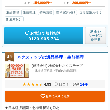
154,000
209,000
円〜
円〜
2LDK
3LDK
遺品整理
生前整理
特殊清掃
空き家片付け
ゴミ屋敷片付け
部屋片付け
料金や
お電話で無料相談
サービス
0120-905-734
を見る
3
位
ネクステップの遺品整理・生前整理
[運営会社]
株式会社ネクステップ
（北海道留萌郡小平町の特殊清掃）
4.93
14
口コミ・評判
件
お気に入りに追加
★日本経済新聞・北海道新聞も取材