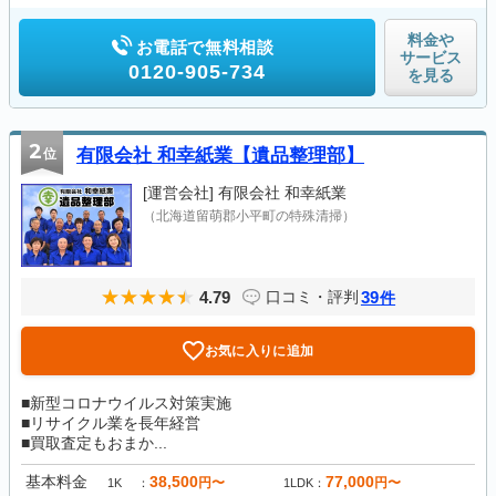
料金や
お電話で無料相談
サービス
0120-905-734
を見る
2
位
有限会社 和幸紙業【遺品整理部】
[運営会社]
有限会社 和幸紙業
（北海道留萌郡小平町の特殊清掃）
4.79
39
口コミ・評判
件
お気に入りに追加
■新型コロナウイルス対策実施
■リサイクル業を長年経営
■買取査定もおまか...
基本料金
38,500
77,000
円〜
円〜
1K
1LDK