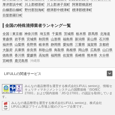
厚岸郡浜中町
川上郡標茶町
川上郡弟子屈町
阿寒郡鶴居村
白糠郡白糠町
野付郡別海町
標津郡中標津町
標津郡標津町
目梨郡羅臼町
全国の特殊清掃業者ランキング一覧
全国
東京都
神奈川県
埼玉県
千葉県
茨城県
栃木県
群馬県
北海道
青森県
岩手県
宮城県
秋田県
山形県
福島県
新潟県
富山県
石川県
福井県
山梨県
長野県
岐阜県
静岡県
愛知県
三重県
滋賀県
京都府
大阪府
兵庫県
奈良県
和歌山県
鳥取県
島根県
岡山県
広島県
山口県
徳島県
香川県
愛媛県
高知県
福岡県
佐賀県
長崎県
熊本県
大分県
宮崎県
鹿児島県
沖縄県
LIFULLの関連サービス
LIFULLのサービス
みんなの遺品整理を運営する株式会社LIFULL seniorは、情報セ
不動産・住宅
引越し
老人ホーム
地方創生
ママの就労支援
キュリティマネジメントシステムの国際規格「ISO/IEC
不動産クラウドファンディング
遺品整理
老後の暮らし情報
27001」および国内規格「JIS Q 27001」の認証を取得していま
農業技術
す。
みんなの遺品整理を運営する株式会社LIFULL seniorは、株式会社
LIFULL HOME'Sのサービス
LIFULL(東証プライム市場上場)のグループ企業です。
不動産・住宅
マンション
一戸建て
注文住宅
リノベーション