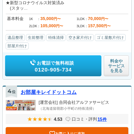
★新型コロナウイルス対策済み
(スタッ...
基本料金
35,000
70,000
円〜
円〜
1K
1LDK
105,000
157,500
円〜
円〜
2LDK
3LDK
遺品整理
生前整理
特殊清掃
空き家片付け
ゴミ屋敷片付け
部屋片付け
料金や
お電話で無料相談
サービス
0120-905-734
を見る
4
位
お部屋キレイドットコム
[運営会社]
合同会社アルファサービス
（北海道留萌郡小平町の特殊清掃）
4.53
15
口コミ・評判
件
お気に入りに追加