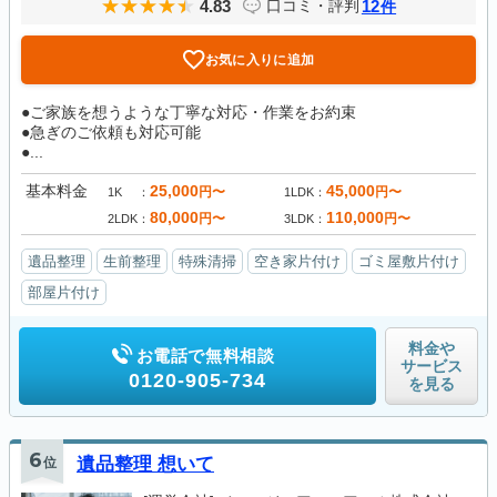
4.83
12
口コミ・評判
件
お気に入りに追加
●ご家族を想うような丁寧な対応・作業をお約束
●急ぎのご依頼も対応可能
●...
基本料金
25,000
45,000
円〜
円〜
1K
1LDK
80,000
110,000
円〜
円〜
2LDK
3LDK
遺品整理
生前整理
特殊清掃
空き家片付け
ゴミ屋敷片付け
部屋片付け
料金や
お電話で無料相談
サービス
0120-905-734
を見る
6
位
遺品整理 想いて