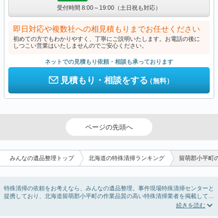
受付時間 8:00～19:00（土日祝も対応）
即日対応や複数社への相見積もりまでお任せください
初めての方でもわかりやすく、丁寧にご説明いたします。お電話の後に
しつこい営業はいたしませんのでご安心ください。
ネットでの見積もり依頼・相談も承っております
見積もり・相談をする
（無料）
ページの先頭へ
みんなの遺品整理トップ
北海道の特殊清掃ランキング
留萌郡小平町
特殊清掃の依頼をお考えなら、みんなの遺品整理。事件現場特殊清掃センターと
提携しており、北海道留萌郡小平町の作業品質の高い特殊清掃業者を掲載してい
ます。孤独死・孤立死に伴う不用品の処分・回収・引き取りから、事件・事故・
自殺現場などの血液や体液の除去、ハエやウジなどの害虫駆除まで対応していま