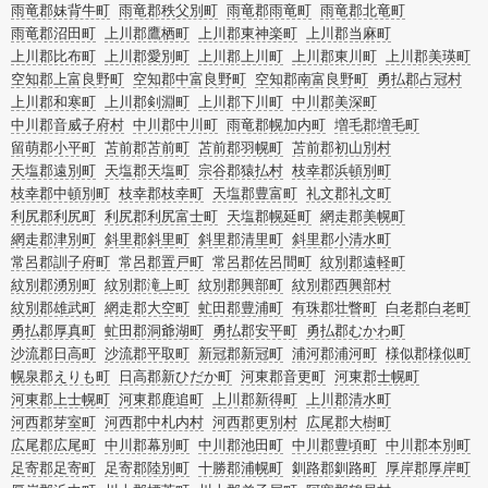
雨竜郡妹背牛町
雨竜郡秩父別町
雨竜郡雨竜町
雨竜郡北竜町
雨竜郡沼田町
上川郡鷹栖町
上川郡東神楽町
上川郡当麻町
上川郡比布町
上川郡愛別町
上川郡上川町
上川郡東川町
上川郡美瑛町
空知郡上富良野町
空知郡中富良野町
空知郡南富良野町
勇払郡占冠村
上川郡和寒町
上川郡剣淵町
上川郡下川町
中川郡美深町
中川郡音威子府村
中川郡中川町
雨竜郡幌加内町
増毛郡増毛町
留萌郡小平町
苫前郡苫前町
苫前郡羽幌町
苫前郡初山別村
天塩郡遠別町
天塩郡天塩町
宗谷郡猿払村
枝幸郡浜頓別町
枝幸郡中頓別町
枝幸郡枝幸町
天塩郡豊富町
礼文郡礼文町
利尻郡利尻町
利尻郡利尻富士町
天塩郡幌延町
網走郡美幌町
網走郡津別町
斜里郡斜里町
斜里郡清里町
斜里郡小清水町
常呂郡訓子府町
常呂郡置戸町
常呂郡佐呂間町
紋別郡遠軽町
紋別郡湧別町
紋別郡滝上町
紋別郡興部町
紋別郡西興部村
紋別郡雄武町
網走郡大空町
虻田郡豊浦町
有珠郡壮瞥町
白老郡白老町
勇払郡厚真町
虻田郡洞爺湖町
勇払郡安平町
勇払郡むかわ町
沙流郡日高町
沙流郡平取町
新冠郡新冠町
浦河郡浦河町
様似郡様似町
幌泉郡えりも町
日高郡新ひだか町
河東郡音更町
河東郡士幌町
河東郡上士幌町
河東郡鹿追町
上川郡新得町
上川郡清水町
河西郡芽室町
河西郡中札内村
河西郡更別村
広尾郡大樹町
広尾郡広尾町
中川郡幕別町
中川郡池田町
中川郡豊頃町
中川郡本別町
足寄郡足寄町
足寄郡陸別町
十勝郡浦幌町
釧路郡釧路町
厚岸郡厚岸町