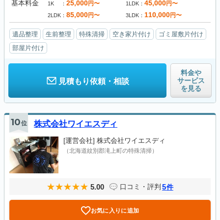
基本料金
25,000
45,000
円〜
円〜
1K
1LDK
85,000
110,000
円〜
円〜
2LDK
3LDK
遺品整理
生前整理
特殊清掃
空き家片付け
ゴミ屋敷片付け
部屋片付け
料金や
サービス
見積もり依頼・相談
を見る
10
位
株式会社ワイエスディ
[運営会社]
株式会社ワイエスディ
（北海道紋別郡滝上町の特殊清掃）
5.00
5
口コミ・評判
件
お気に入りに追加