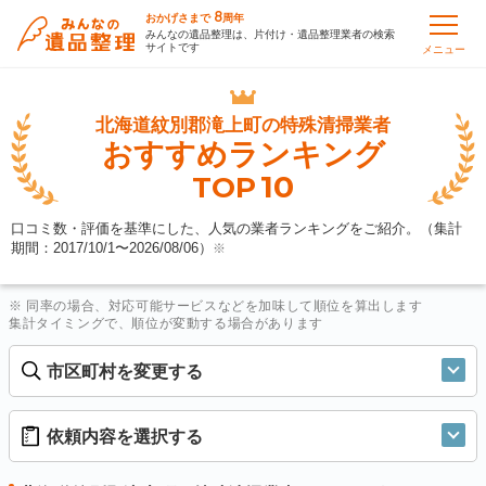
8
おかげさまで
周年
みんなの遺品整理は、片付け・遺品整理業者の検索
サイトです
メニュー
北海道紋別郡滝上町の
特殊清掃業者
おすすめランキング
10
TOP
口コミ数・評価を基準にした、人気の業者ランキングをご紹介。（集計
期間：2017/10/1〜
2026/08/06
）
※
※ 同率の場合、対応可能サービスなどを加味して順位を算出します
集計タイミングで、順位が変動する場合があります
市区町村を変更する
依頼内容を選択する