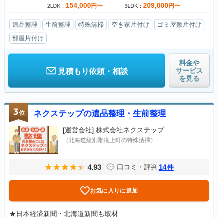
154,000
209,000
円〜
円〜
2LDK
3LDK
遺品整理
生前整理
特殊清掃
空き家片付け
ゴミ屋敷片付け
部屋片付け
料金や
サービス
見積もり依頼・相談
を見る
3
位
ネクステップの遺品整理・生前整理
[運営会社]
株式会社ネクステップ
（北海道紋別郡滝上町の特殊清掃）
4.93
14
口コミ・評判
件
お気に入りに追加
★日本経済新聞・北海道新聞も取材