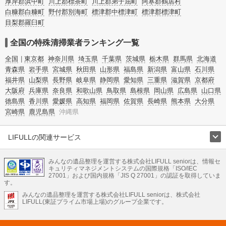
厚岸郡浜中町
川上郡標茶町
川上郡弟子屈町
阿寒郡鶴居村
白糠郡白糠町
野付郡別海町
標津郡中標津町
標津郡標津町
目梨郡羅臼町
全国の特殊清掃業者ランキング一覧
全国
東京都
神奈川県
埼玉県
千葉県
茨城県
栃木県
群馬県
北海道
青森県
岩手県
宮城県
秋田県
山形県
福島県
新潟県
富山県
石川県
福井県
山梨県
長野県
岐阜県
静岡県
愛知県
三重県
滋賀県
京都府
大阪府
兵庫県
奈良県
和歌山県
鳥取県
島根県
岡山県
広島県
山口県
徳島県
香川県
愛媛県
高知県
福岡県
佐賀県
長崎県
熊本県
大分県
宮崎県
鹿児島県
沖縄県
LIFULLの関連サービス
LIFULLのサービス
みんなの遺品整理を運営する株式会社LIFULL seniorは、情報セ
不動産・住宅
引越し
老人ホーム
地方創生
ママの就労支援
キュリティマネジメントシステムの国際規格「ISO/IEC
不動産クラウドファンディング
遺品整理
老後の暮らし情報
27001」および国内規格「JIS Q 27001」の認証を取得していま
農業技術
す。
みんなの遺品整理を運営する株式会社LIFULL seniorは、株式会社
LIFULL HOME'Sのサービス
LIFULL(東証プライム市場上場)のグループ企業です。
不動産・住宅
マンション
一戸建て
注文住宅
リノベーション
不動産査定
マンション専門売却査定
不動産投資
アドバイザー
住まいの窓口
住宅ローン
住まいインデックス
プライスマップ