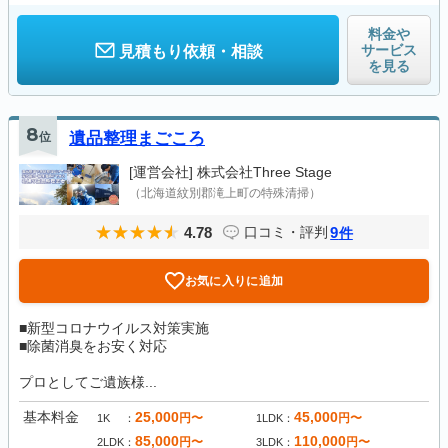
料金や
サービス
見積もり依頼・相談
を見る
8
位
遺品整理まごころ
[運営会社]
株式会社Three Stage
（北海道紋別郡滝上町の特殊清掃）
4.78
9
口コミ・評判
件
お気に入りに追加
■新型コロナウイルス対策実施
■除菌消臭をお安く対応
プロとしてご遺族様...
基本料金
25,000
45,000
円〜
円〜
1K
1LDK
85,000
110,000
円〜
円〜
2LDK
3LDK