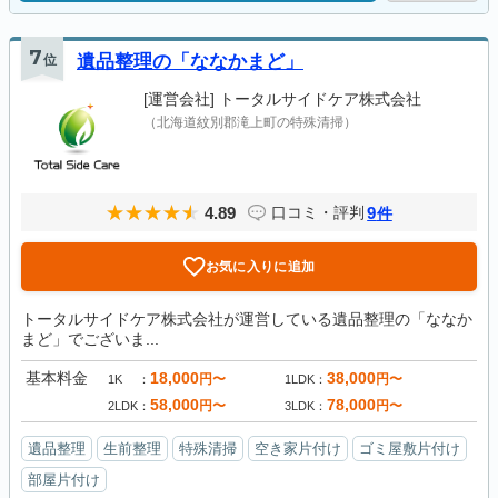
7
位
遺品整理の「ななかまど」
[運営会社]
トータルサイドケア株式会社
（北海道紋別郡滝上町の特殊清掃）
4.89
9
口コミ・評判
件
お気に入りに追加
トータルサイドケア株式会社が運営している遺品整理の「ななか
まど」でございま...
基本料金
18,000
38,000
円〜
円〜
1K
1LDK
58,000
78,000
円〜
円〜
2LDK
3LDK
遺品整理
生前整理
特殊清掃
空き家片付け
ゴミ屋敷片付け
部屋片付け