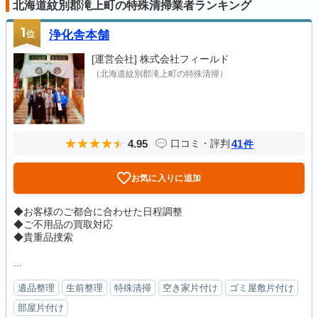
北海道紋別郡滝上町の特殊清掃業者ランキング
1
位
浄化舎本舗
[運営会社]
株式会社フィールド
（北海道紋別郡滝上町の特殊清掃）
4.95
41
口コミ・評判
件
お気に入りに追加
◆お客様のご都合に合わせた日程調整
◆ご不用品の買取対応
◆貴重品捜索
...
遺品整理
生前整理
特殊清掃
空き家片付け
ゴミ屋敷片付け
部屋片付け