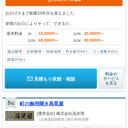
おかげさまで創業10年目を迎えました。
皆様のお心によりそって、できるだ...
基本料金
15,000
35,000
円〜
円〜
1K
1LDK
65,000
95,000
円〜
円〜
2LDK
3LDK
遺品整理
生前整理
特殊清掃
空き家片付け
ゴミ屋敷片付け
部屋片付け
料金や
サービス
見積もり依頼・相談
を見る
5
位
町の御用聞き髙晃屋
[運営会社]
株式会社流水理
（北海道紋別郡滝上町の特殊清掃）