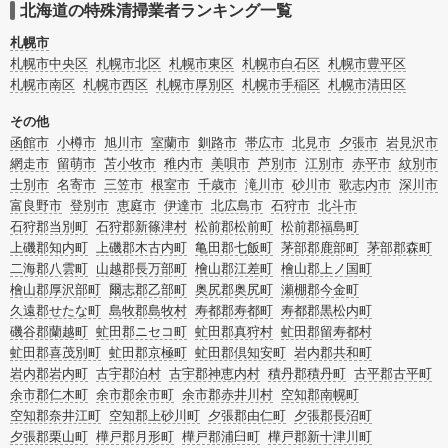
合はリフォームによる原状回復・オゾン脱臭機による腐敗臭などの臭いの脱臭・
北海道の特殊清掃業者ランキング一覧
消臭サービスなど絞り込み条件を利用し検索してみましょう。
また故人のご遺族だけでなく不動産管理会社様やオーナー様(賃貸家主様)、行政
札幌市
のご担当者様でも相談できます。
札幌市中央区
札幌市北区
札幌市東区
札幌市白石区
札幌市豊平区
札幌市南区
札幌市西区
札幌市厚別区
札幌市手稲区
札幌市清田区
その他
函館市
小樽市
旭川市
室蘭市
釧路市
帯広市
北見市
夕張市
岩見沢市
網走市
留萌市
苫小牧市
稚内市
美唄市
芦別市
江別市
赤平市
紋別市
士別市
名寄市
三笠市
根室市
千歳市
滝川市
砂川市
歌志内市
深川市
富良野市
登別市
恵庭市
伊達市
北広島市
石狩市
北斗市
石狩郡当別町
石狩郡新篠津村
松前郡松前町
松前郡福島町
上磯郡知内町
上磯郡木古内町
亀田郡七飯町
茅部郡鹿部町
茅部郡森町
二海郡八雲町
山越郡長万部町
檜山郡江差町
檜山郡上ノ国町
檜山郡厚沢部町
爾志郡乙部町
奥尻郡奥尻町
瀬棚郡今金町
久遠郡せたな町
島牧郡島牧村
寿都郡寿都町
寿都郡黒松内町
磯谷郡蘭越町
虻田郡ニセコ町
虻田郡真狩村
虻田郡留寿都村
虻田郡喜茂別町
虻田郡京極町
虻田郡倶知安町
岩内郡共和町
岩内郡岩内町
古宇郡泊村
古宇郡神恵内村
積丹郡積丹町
古平郡古平町
余市郡仁木町
余市郡余市町
余市郡赤井川村
空知郡南幌町
空知郡奈井江町
空知郡上砂川町
夕張郡由仁町
夕張郡長沼町
夕張郡栗山町
樺戸郡月形町
樺戸郡浦臼町
樺戸郡新十津川町