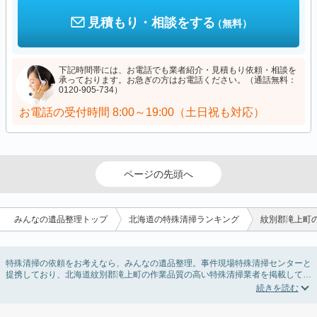
見積もり・相談をする
（無料）
下記時間帯には、お電話でも業者紹介・見積もり依頼・相談を
承っております。お急ぎの方はお電話ください。（通話無料：
0120-905-734）
お電話の受付時間
8:00～19:00（土日祝も対応）
ページの先頭へ
みんなの遺品整理トップ
北海道の特殊清掃ランキング
紋別郡滝上町
特殊清掃の依頼をお考えなら、みんなの遺品整理。事件現場特殊清掃センターと
提携しており、北海道紋別郡滝上町の作業品質の高い特殊清掃業者を掲載してい
ます。孤独死・孤立死に伴う不用品の処分・回収・引き取りから、事件・事故・
自殺現場などの血液や体液の除去、ハエやウジなどの害虫駆除まで対応していま
す。北海道紋別郡滝上町の特殊清掃の料金相場情報だけで業者を決められない場