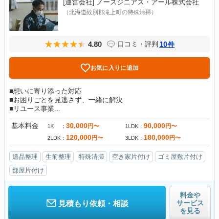
[運営会社]
ノースジニアス・アール株式会社
（北海道紋別郡滝上町の特殊清掃）
4.80
10
口コミ・評判
件
お気に入りに追加
■想いに寄り添った対応
■お困りごとを見逃さず、一緒に解決
■リユース事業...
基本料金
30,000
90,000
円〜
円〜
1K
1LDK
120,000
180,000
円〜
円〜
2LDK
3LDK
遺品整理
生前整理
特殊清掃
空き家片付け
ゴミ屋敷片付け
部屋片付け
料金や
サービス
見積もり依頼・相談
を見る