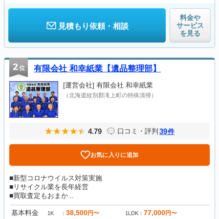
料金や
サービス
見積もり依頼・相談
を見る
2
位
有限会社 和幸紙業【遺品整理部】
[運営会社]
有限会社 和幸紙業
（北海道紋別郡滝上町の特殊清掃）
4.79
39
口コミ・評判
件
お気に入りに追加
■新型コロナウイルス対策実施
■リサイクル業を長年経営
■買取査定もおまか...
基本料金
38,500
77,000
円〜
円〜
1K
1LDK