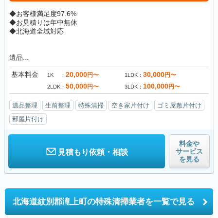
◆お客様満足度97.6%
◆お見積りは年中無休
◆北海道全域対応
遺品...
基本料金
20,000
30,000
円〜
円〜
1K
1LDK
50,000
100,000
円〜
円〜
2LDK
3LDK
遺品整理
生前整理
特殊清掃
空き家片付け
ゴミ屋敷片付け
部屋片付け
料金や
サービス
見積もり依頼・相談
を見る
北海道紋別郡滝上町の
特殊清掃業者を一覧で見る