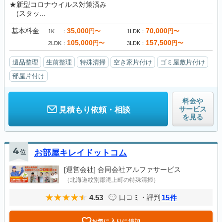
★新型コロナウイルス対策済み
(スタッ...
基本料金
35,000
70,000
円〜
円〜
1K
1LDK
105,000
157,500
円〜
円〜
2LDK
3LDK
遺品整理
生前整理
特殊清掃
空き家片付け
ゴミ屋敷片付け
部屋片付け
料金や
サービス
見積もり依頼・相談
を見る
4
位
お部屋キレイドットコム
[運営会社]
合同会社アルファサービス
（北海道紋別郡滝上町の特殊清掃）
4.53
15
口コミ・評判
件
お気に入りに追加