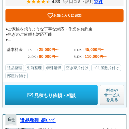
4.83
12
口コミ・評判
件
お気に入りに追加
●ご家族を想うような丁寧な対応・作業をお約束
●急ぎのご依頼も対応可能
●...
基本料金
25,000
45,000
円〜
円〜
1K
1LDK
80,000
110,000
円〜
円〜
2LDK
3LDK
遺品整理
生前整理
特殊清掃
空き家片付け
ゴミ屋敷片付け
部屋片付け
料金や
サービス
見積もり依頼・相談
を見る
6
位
遺品整理 想いて