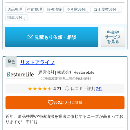
遺品整理
生前整理
特殊清掃
空き家片付け
ゴミ屋敷片付け
部屋片付け
料金や
サービス
見積もり依頼・相談
を見る
9
位
リストアライフ
[運営会社]
株式会社RestoreLife
（北海道紋別郡滝上町の特殊清掃）
4.71
7
口コミ・評判
件
お気に入りに追加
近年、遺品整理や特殊清掃を業者に依頼するニーズが高まってお
りますが、中には...