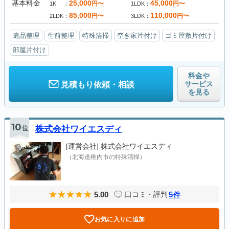
基本料金
25,000
45,000
円〜
円〜
1K
1LDK
85,000
110,000
円〜
円〜
2LDK
3LDK
遺品整理
生前整理
特殊清掃
空き家片付け
ゴミ屋敷片付け
部屋片付け
料金や
サービス
見積もり依頼・相談
を見る
10
位
株式会社ワイエスディ
[運営会社]
株式会社ワイエスディ
（北海道稚内市の特殊清掃）
5.00
5
口コミ・評判
件
お気に入りに追加