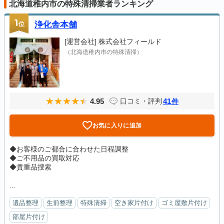
北海道稚内市の特殊清掃業者ランキング
1
位
浄化舎本舗
[運営会社]
株式会社フィールド
（北海道稚内市の特殊清掃）
4.95
41
口コミ・評判
件
お気に入りに追加
◆お客様のご都合に合わせた日程調整
◆ご不用品の買取対応
◆貴重品捜索
...
遺品整理
生前整理
特殊清掃
空き家片付け
ゴミ屋敷片付け
部屋片付け