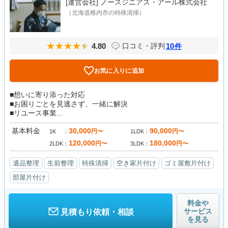
[運営会社]
ノースジニアス・アール株式会社
（北海道稚内市の特殊清掃）
4.80
10
口コミ・評判
件
お気に入りに追加
■想いに寄り添った対応
■お困りごとを見逃さず、一緒に解決
■リユース事業...
基本料金
30,000
90,000
円〜
円〜
1K
1LDK
120,000
180,000
円〜
円〜
2LDK
3LDK
遺品整理
生前整理
特殊清掃
空き家片付け
ゴミ屋敷片付け
部屋片付け
料金や
サービス
見積もり依頼・相談
を見る