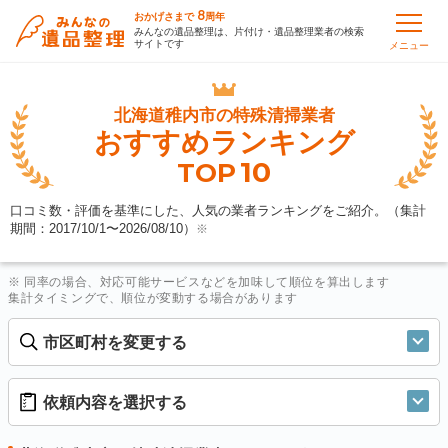
8
おかげさまで
周年
みんなの遺品整理は、片付け・遺品整理業者の検索
サイトです
メニュー
北海道稚内市の
特殊清掃業者
おすすめランキング
10
TOP
口コミ数・評価を基準にした、人気の業者ランキングをご紹介。（集計
期間：2017/10/1〜
2026/08/10
）
※
※ 同率の場合、対応可能サービスなどを加味して順位を算出します
集計タイミングで、順位が変動する場合があります
市区町村を変更する
依頼内容を選択する