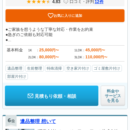
4.83
12
口コミ・評判
件
お気に入りに追加
●ご家族を想うような丁寧な対応・作業をお約束
●急ぎのご依頼も対応可能
●...
基本料金
25,000
45,000
円〜
円〜
1K
1LDK
80,000
110,000
円〜
円〜
2LDK
3LDK
遺品整理
生前整理
特殊清掃
空き家片付け
ゴミ屋敷片付け
部屋片付け
料金や
サービス
見積もり依頼・相談
を見る
6
位
遺品整理 想いて