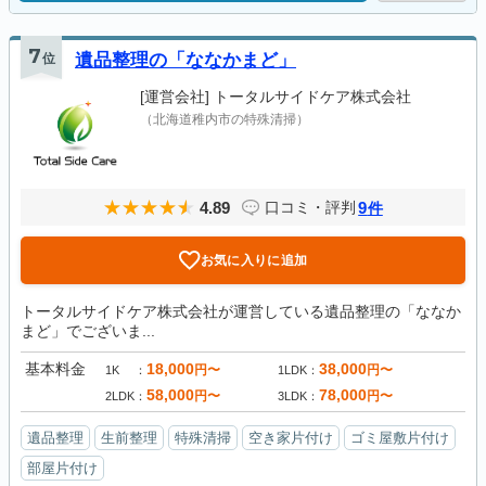
7
位
遺品整理の「ななかまど」
[運営会社]
トータルサイドケア株式会社
（北海道稚内市の特殊清掃）
4.89
9
口コミ・評判
件
お気に入りに追加
トータルサイドケア株式会社が運営している遺品整理の「ななか
まど」でございま...
基本料金
18,000
38,000
円〜
円〜
1K
1LDK
58,000
78,000
円〜
円〜
2LDK
3LDK
遺品整理
生前整理
特殊清掃
空き家片付け
ゴミ屋敷片付け
部屋片付け