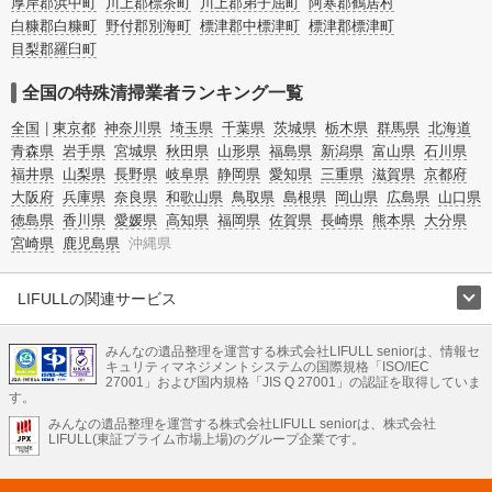
厚岸郡浜中町
川上郡標茶町
川上郡弟子屈町
阿寒郡鶴居村
白糠郡白糠町
野付郡別海町
標津郡中標津町
標津郡標津町
目梨郡羅臼町
全国の特殊清掃業者ランキング一覧
全国
東京都
神奈川県
埼玉県
千葉県
茨城県
栃木県
群馬県
北海道
青森県
岩手県
宮城県
秋田県
山形県
福島県
新潟県
富山県
石川県
福井県
山梨県
長野県
岐阜県
静岡県
愛知県
三重県
滋賀県
京都府
大阪府
兵庫県
奈良県
和歌山県
鳥取県
島根県
岡山県
広島県
山口県
徳島県
香川県
愛媛県
高知県
福岡県
佐賀県
長崎県
熊本県
大分県
宮崎県
鹿児島県
沖縄県
LIFULLの関連サービス
LIFULLのサービス
みんなの遺品整理を運営する株式会社LIFULL seniorは、情報セ
不動産・住宅
引越し
老人ホーム
地方創生
ママの就労支援
キュリティマネジメントシステムの国際規格「ISO/IEC
不動産クラウドファンディング
遺品整理
老後の暮らし情報
27001」および国内規格「JIS Q 27001」の認証を取得していま
農業技術
す。
みんなの遺品整理を運営する株式会社LIFULL seniorは、株式会社
LIFULL HOME'Sのサービス
LIFULL(東証プライム市場上場)のグループ企業です。
不動産・住宅
マンション
一戸建て
注文住宅
リノベーション
不動産査定
マンション専門売却査定
不動産投資
アドバイザー
住まいの窓口
住宅ローン
住まいインデックス
プライスマップ