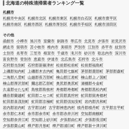
ムによる原状回復・オゾン脱臭機による腐敗臭などの臭いの脱臭・消臭サービス
北海道の特殊清掃業者ランキング一覧
など絞り込み条件を利用し検索してみましょう。
また故人のご遺族だけでなく不動産管理会社様やオーナー様(賃貸家主様)、行政
札幌市
のご担当者様でも相談できます。
札幌市中央区
札幌市北区
札幌市東区
札幌市白石区
札幌市豊平区
札幌市南区
札幌市西区
札幌市厚別区
札幌市手稲区
札幌市清田区
その他
函館市
小樽市
旭川市
室蘭市
釧路市
帯広市
北見市
夕張市
岩見沢市
網走市
留萌市
苫小牧市
稚内市
美唄市
芦別市
江別市
赤平市
紋別市
士別市
名寄市
三笠市
根室市
千歳市
滝川市
砂川市
歌志内市
深川市
富良野市
登別市
恵庭市
伊達市
北広島市
石狩市
北斗市
石狩郡当別町
石狩郡新篠津村
松前郡松前町
松前郡福島町
上磯郡知内町
上磯郡木古内町
亀田郡七飯町
茅部郡鹿部町
茅部郡森町
二海郡八雲町
山越郡長万部町
檜山郡江差町
檜山郡上ノ国町
檜山郡厚沢部町
爾志郡乙部町
奥尻郡奥尻町
瀬棚郡今金町
久遠郡せたな町
島牧郡島牧村
寿都郡寿都町
寿都郡黒松内町
磯谷郡蘭越町
虻田郡ニセコ町
虻田郡真狩村
虻田郡留寿都村
虻田郡喜茂別町
虻田郡京極町
虻田郡倶知安町
岩内郡共和町
岩内郡岩内町
古宇郡泊村
古宇郡神恵内村
積丹郡積丹町
古平郡古平町
余市郡仁木町
余市郡余市町
余市郡赤井川村
空知郡南幌町
空知郡奈井江町
空知郡上砂川町
夕張郡由仁町
夕張郡長沼町
夕張郡栗山町
樺戸郡月形町
樺戸郡浦臼町
樺戸郡新十津川町