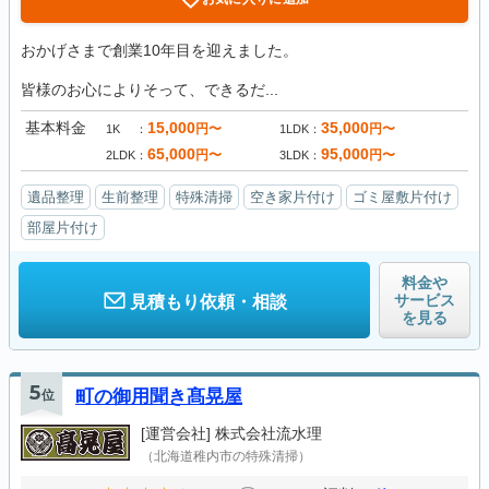
おかげさまで創業10年目を迎えました。
皆様のお心によりそって、できるだ...
基本料金
15,000
35,000
円〜
円〜
1K
1LDK
65,000
95,000
円〜
円〜
2LDK
3LDK
遺品整理
生前整理
特殊清掃
空き家片付け
ゴミ屋敷片付け
部屋片付け
料金や
サービス
見積もり依頼・相談
を見る
5
位
町の御用聞き髙晃屋
[運営会社]
株式会社流水理
（北海道稚内市の特殊清掃）