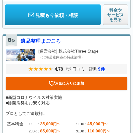
料金や
サービス
見積もり依頼・相談
を見る
8
位
遺品整理まごころ
[運営会社]
株式会社Three Stage
（北海道稚内市の特殊清掃）
4.78
9
口コミ・評判
件
お気に入りに追加
■新型コロナウイルス対策実施
■除菌消臭をお安く対応
プロとしてご遺族様...
基本料金
25,000
45,000
円〜
円〜
1K
1LDK
85,000
110,000
円〜
円〜
2LDK
3LDK