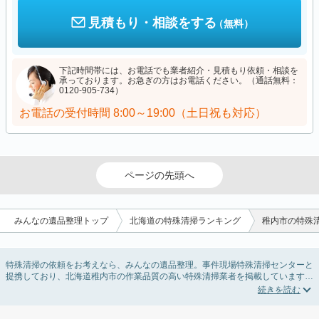
見積もり・相談をする
（無料）
下記時間帯には、お電話でも業者紹介・見積もり依頼・相談を
承っております。お急ぎの方はお電話ください。（通話無料：
0120-905-734）
お電話の受付時間
8:00～19:00（土日祝も対応）
ページの先頭へ
みんなの遺品整理トップ
北海道の特殊清掃ランキング
稚内市の特殊
特殊清掃の依頼をお考えなら、みんなの遺品整理。事件現場特殊清掃センターと
提携しており、北海道稚内市の作業品質の高い特殊清掃業者を掲載しています。
孤独死・孤立死に伴う不用品の処分・回収・引き取りから、事件・事故・自殺現
場などの血液や体液の除去、ハエやウジなどの害虫駆除まで対応しています。北
海道稚内市の特殊清掃の料金相場情報だけで業者を決められない場合はリフォー