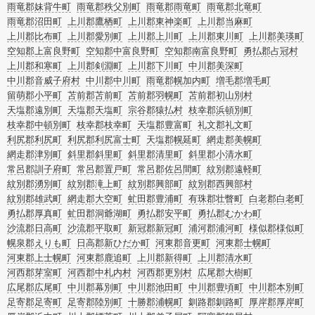
雨竜郡妹背牛町
雨竜郡秩父別町
雨竜郡雨竜町
雨竜郡北竜町
雨竜郡沼田町
上川郡鷹栖町
上川郡東神楽町
上川郡当麻町
上川郡比布町
上川郡愛別町
上川郡上川町
上川郡東川町
上川郡美瑛町
空知郡上富良野町
空知郡中富良野町
空知郡南富良野町
勇払郡占冠村
上川郡和寒町
上川郡剣淵町
上川郡下川町
中川郡美深町
中川郡音威子府村
中川郡中川町
雨竜郡幌加内町
増毛郡増毛町
留萌郡小平町
苫前郡苫前町
苫前郡羽幌町
苫前郡初山別村
天塩郡遠別町
天塩郡天塩町
宗谷郡猿払村
枝幸郡浜頓別町
枝幸郡中頓別町
枝幸郡枝幸町
天塩郡豊富町
礼文郡礼文町
利尻郡利尻町
利尻郡利尻富士町
天塩郡幌延町
網走郡美幌町
網走郡津別町
斜里郡斜里町
斜里郡清里町
斜里郡小清水町
常呂郡訓子府町
常呂郡置戸町
常呂郡佐呂間町
紋別郡遠軽町
紋別郡湧別町
紋別郡滝上町
紋別郡興部町
紋別郡西興部村
紋別郡雄武町
網走郡大空町
虻田郡豊浦町
有珠郡壮瞥町
白老郡白老町
勇払郡厚真町
虻田郡洞爺湖町
勇払郡安平町
勇払郡むかわ町
沙流郡日高町
沙流郡平取町
新冠郡新冠町
浦河郡浦河町
様似郡様似町
幌泉郡えりも町
日高郡新ひだか町
河東郡音更町
河東郡士幌町
河東郡上士幌町
河東郡鹿追町
上川郡新得町
上川郡清水町
河西郡芽室町
河西郡中札内村
河西郡更別村
広尾郡大樹町
広尾郡広尾町
中川郡幕別町
中川郡池田町
中川郡豊頃町
中川郡本別町
足寄郡足寄町
足寄郡陸別町
十勝郡浦幌町
釧路郡釧路町
厚岸郡厚岸町