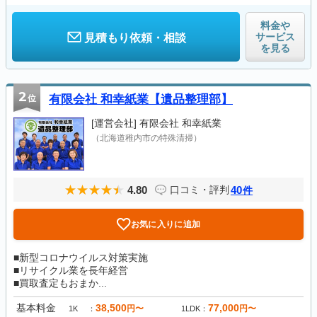
料金や
サービス
見積もり依頼・相談
を見る
2
位
有限会社 和幸紙業【遺品整理部】
[運営会社]
有限会社 和幸紙業
（北海道稚内市の特殊清掃）
4.80
40
口コミ・評判
件
お気に入りに追加
■新型コロナウイルス対策実施
■リサイクル業を長年経営
■買取査定もおまか...
基本料金
38,500
77,000
円〜
円〜
1K
1LDK