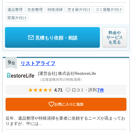
遺品整理
生前整理
特殊清掃
空き家片付け
ゴミ屋敷片付け
部屋片付け
料金や
サービス
見積もり依頼・相談
を見る
9
位
リストアライフ
[運営会社]
株式会社RestoreLife
（北海道稚内市の特殊清掃）
4.71
7
口コミ・評判
件
お気に入りに追加
近年、遺品整理や特殊清掃を業者に依頼するニーズが高まってお
りますが、中には...