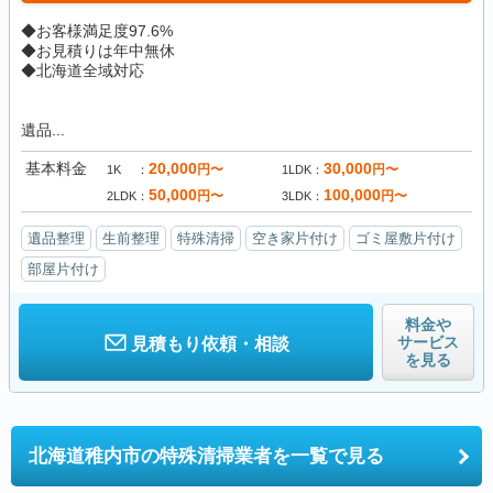
◆お客様満足度97.6%
◆お見積りは年中無休
◆北海道全域対応
遺品...
基本料金
20,000
30,000
円〜
円〜
1K
1LDK
50,000
100,000
円〜
円〜
2LDK
3LDK
遺品整理
生前整理
特殊清掃
空き家片付け
ゴミ屋敷片付け
部屋片付け
料金や
サービス
見積もり依頼・相談
を見る
北海道稚内市の
特殊清掃業者を一覧で見る