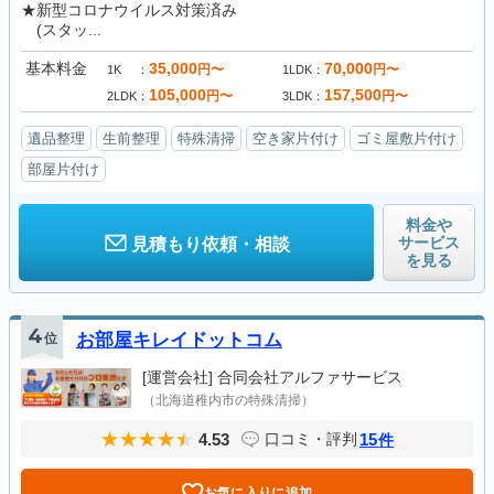
★新型コロナウイルス対策済み
(スタッ...
基本料金
35,000
70,000
円〜
円〜
1K
1LDK
105,000
157,500
円〜
円〜
2LDK
3LDK
遺品整理
生前整理
特殊清掃
空き家片付け
ゴミ屋敷片付け
部屋片付け
料金や
サービス
見積もり依頼・相談
を見る
4
位
お部屋キレイドットコム
[運営会社]
合同会社アルファサービス
（北海道稚内市の特殊清掃）
4.53
15
口コミ・評判
件
お気に入りに追加