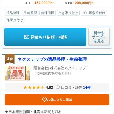
154,000
209,000
円〜
円〜
2LDK
3LDK
遺品整理
生前整理
特殊清掃
空き家片付け
ゴミ屋敷片付け
部屋片付け
料金や
サービス
見積もり依頼・相談
を見る
3
位
ネクステップの遺品整理・生前整理
[運営会社]
株式会社ネクステップ
（北海道稚内市の特殊清掃）
4.93
14
口コミ・評判
件
お気に入りに追加
★日本経済新聞・北海道新聞も取材