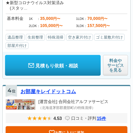
★新型コロナウイルス対策済み
(スタッ...
基本料金
35,000
70,000
円〜
円〜
1K
1LDK
105,000
157,500
円〜
円〜
2LDK
3LDK
遺品整理
生前整理
特殊清掃
空き家片付け
ゴミ屋敷片付け
部屋片付け
料金や
サービス
見積もり依頼・相談
を見る
4
位
お部屋キレイドットコム
[運営会社]
合同会社アルファサービス
（北海道茅部郡鹿部町の特殊清掃）
4.53
15
口コミ・評判
件
お気に入りに追加