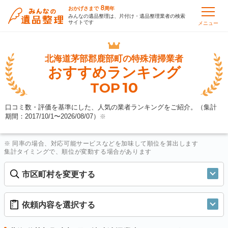
8
おかげさまで
周年
みんなの遺品整理は、片付け・遺品整理業者の検索
サイトです
メニュー
北海道茅部郡鹿部町の
特殊清掃業者
おすすめランキング
10
TOP
口コミ数・評価を基準にした、人気の業者ランキングをご紹介。（集計
期間：2017/10/1〜
2026/08/07
）
※
※ 同率の場合、対応可能サービスなどを加味して順位を算出します
集計タイミングで、順位が変動する場合があります
市区町村を変更する
依頼内容を選択する