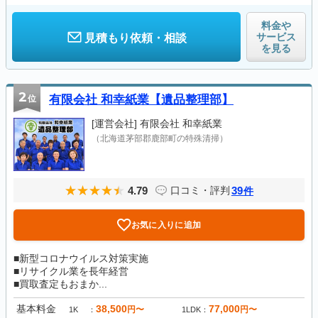
料金や
サービス
見積もり依頼・相談
を見る
2
位
有限会社 和幸紙業【遺品整理部】
[運営会社]
有限会社 和幸紙業
（北海道茅部郡鹿部町の特殊清掃）
4.79
39
口コミ・評判
件
お気に入りに追加
■新型コロナウイルス対策実施
■リサイクル業を長年経営
■買取査定もおまか...
基本料金
38,500
77,000
円〜
円〜
1K
1LDK