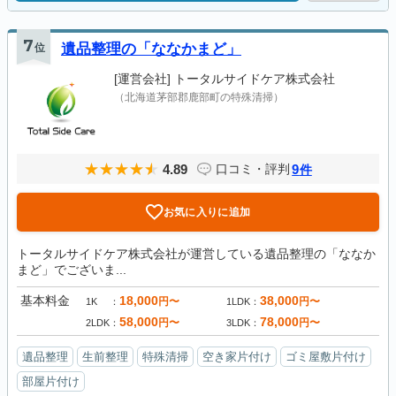
7
位
遺品整理の「ななかまど」
[運営会社]
トータルサイドケア株式会社
（北海道茅部郡鹿部町の特殊清掃）
4.89
9
口コミ・評判
件
お気に入りに追加
トータルサイドケア株式会社が運営している遺品整理の「ななか
まど」でございま...
基本料金
18,000
38,000
円〜
円〜
1K
1LDK
58,000
78,000
円〜
円〜
2LDK
3LDK
遺品整理
生前整理
特殊清掃
空き家片付け
ゴミ屋敷片付け
部屋片付け