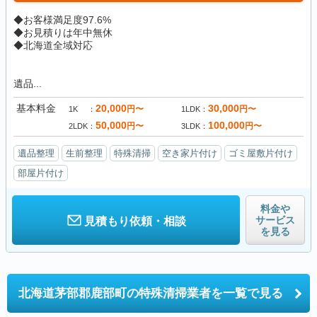
◆お客様満足度97.6%
◆お見積りは年中無休
◆北海道全域対応
遺品...
基本料金
20,000
30,000
円〜
円〜
1K
1LDK
50,000
100,000
円〜
円〜
2LDK
3LDK
遺品整理
生前整理
特殊清掃
空き家片付け
ゴミ屋敷片付け
部屋片付け
料金や
サービス
見積もり依頼・相談
を見る
北海道茅部郡鹿部町の
特殊清掃業者を一覧で見る