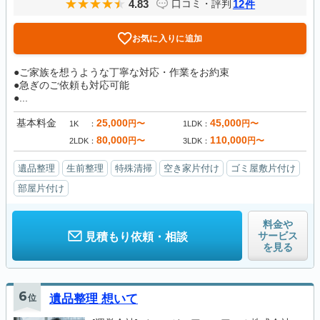
4.83
12
口コミ・評判
件
お気に入りに追加
●ご家族を想うような丁寧な対応・作業をお約束
●急ぎのご依頼も対応可能
●...
基本料金
25,000
45,000
円〜
円〜
1K
1LDK
80,000
110,000
円〜
円〜
2LDK
3LDK
遺品整理
生前整理
特殊清掃
空き家片付け
ゴミ屋敷片付け
部屋片付け
料金や
サービス
見積もり依頼・相談
を見る
6
位
遺品整理 想いて