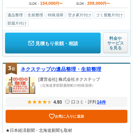
154,000
209,000
円〜
円〜
2LDK
3LDK
遺品整理
生前整理
特殊清掃
空き家片付け
ゴミ屋敷片付け
部屋片付け
料金や
サービス
見積もり依頼・相談
を見る
3
位
ネクステップの遺品整理・生前整理
[運営会社]
株式会社ネクステップ
（北海道茅部郡鹿部町の特殊清掃）
4.93
14
口コミ・評判
件
お気に入りに追加
★日本経済新聞・北海道新聞も取材