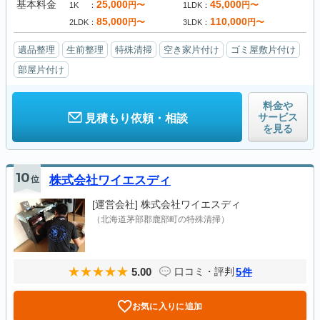
基本料金
25,000
45,000
円〜
円〜
1K
1LDK
85,000
110,000
円〜
円〜
2LDK
3LDK
遺品整理
生前整理
特殊清掃
空き家片付け
ゴミ屋敷片付け
部屋片付け
料金や
サービス
見積もり依頼・相談
を見る
10
位
株式会社ワイエスディ
[運営会社]
株式会社ワイエスディ
（北海道茅部郡鹿部町の特殊清掃）
5.00
5
口コミ・評判
件
お気に入りに追加