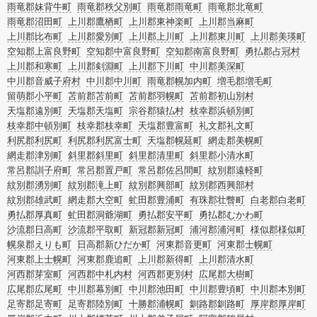
雨竜郡妹背牛町
雨竜郡秩父別町
雨竜郡雨竜町
雨竜郡北竜町
雨竜郡沼田町
上川郡鷹栖町
上川郡東神楽町
上川郡当麻町
上川郡比布町
上川郡愛別町
上川郡上川町
上川郡東川町
上川郡美瑛町
空知郡上富良野町
空知郡中富良野町
空知郡南富良野町
勇払郡占冠村
上川郡和寒町
上川郡剣淵町
上川郡下川町
中川郡美深町
中川郡音威子府村
中川郡中川町
雨竜郡幌加内町
増毛郡増毛町
留萌郡小平町
苫前郡苫前町
苫前郡羽幌町
苫前郡初山別村
天塩郡遠別町
天塩郡天塩町
宗谷郡猿払村
枝幸郡浜頓別町
枝幸郡中頓別町
枝幸郡枝幸町
天塩郡豊富町
礼文郡礼文町
利尻郡利尻町
利尻郡利尻富士町
天塩郡幌延町
網走郡美幌町
網走郡津別町
斜里郡斜里町
斜里郡清里町
斜里郡小清水町
常呂郡訓子府町
常呂郡置戸町
常呂郡佐呂間町
紋別郡遠軽町
紋別郡湧別町
紋別郡滝上町
紋別郡興部町
紋別郡西興部村
紋別郡雄武町
網走郡大空町
虻田郡豊浦町
有珠郡壮瞥町
白老郡白老町
勇払郡厚真町
虻田郡洞爺湖町
勇払郡安平町
勇払郡むかわ町
沙流郡日高町
沙流郡平取町
新冠郡新冠町
浦河郡浦河町
様似郡様似町
幌泉郡えりも町
日高郡新ひだか町
河東郡音更町
河東郡士幌町
河東郡上士幌町
河東郡鹿追町
上川郡新得町
上川郡清水町
河西郡芽室町
河西郡中札内村
河西郡更別村
広尾郡大樹町
広尾郡広尾町
中川郡幕別町
中川郡池田町
中川郡豊頃町
中川郡本別町
足寄郡足寄町
足寄郡陸別町
十勝郡浦幌町
釧路郡釧路町
厚岸郡厚岸町