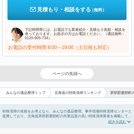
見積もり・相談をする
（無料）
下記時間帯には、お電話でも業者紹介・見積もり依頼・相談を
承っております。お急ぎの方はお電話ください。（通話無料：
0120-905-734）
お電話の受付時間
8:00～19:00（土日祝も対応）
ページの先頭へ
みんなの遺品整理トップ
北海道の特殊清掃ランキング
茅部郡鹿部町
特殊清掃の依頼をお考えなら、みんなの遺品整理。事件現場特殊清掃センターと
提携しており、北海道茅部郡鹿部町の作業品質の高い特殊清掃業者を掲載してい
ます。孤独死・孤立死に伴う不用品の処分・回収・引き取りから、事件・事故・
自殺現場などの血液や体液の除去、ハエやウジなどの害虫駆除まで対応していま
す。北海道茅部郡鹿部町の特殊清掃の料金相場情報だけで業者を決められない場