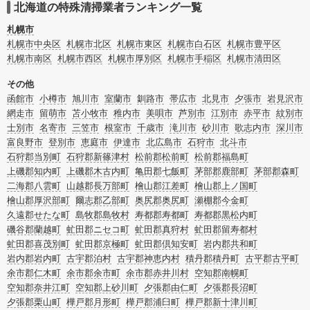
合はリフォームによる原状回復・オゾン脱臭機による腐敗臭などの臭いの脱臭・
北海道の特殊清掃業者ランキング一覧
消臭サービスなど絞り込み条件を利用し検索してみましょう。
また故人のご遺族だけでなく不動産管理会社様やオーナー様(賃貸家主様)、行政
札幌市
のご担当者様でも相談できます。
札幌市中央区
札幌市北区
札幌市東区
札幌市白石区
札幌市豊平区
札幌市南区
札幌市西区
札幌市厚別区
札幌市手稲区
札幌市清田区
その他
函館市
小樽市
旭川市
室蘭市
釧路市
帯広市
北見市
夕張市
岩見沢市
網走市
留萌市
苫小牧市
稚内市
美唄市
芦別市
江別市
赤平市
紋別市
士別市
名寄市
三笠市
根室市
千歳市
滝川市
砂川市
歌志内市
深川市
富良野市
登別市
恵庭市
伊達市
北広島市
石狩市
北斗市
石狩郡当別町
石狩郡新篠津村
松前郡松前町
松前郡福島町
上磯郡知内町
上磯郡木古内町
亀田郡七飯町
茅部郡鹿部町
茅部郡森町
二海郡八雲町
山越郡長万部町
檜山郡江差町
檜山郡上ノ国町
檜山郡厚沢部町
爾志郡乙部町
奥尻郡奥尻町
瀬棚郡今金町
久遠郡せたな町
島牧郡島牧村
寿都郡寿都町
寿都郡黒松内町
磯谷郡蘭越町
虻田郡ニセコ町
虻田郡真狩村
虻田郡留寿都村
虻田郡喜茂別町
虻田郡京極町
虻田郡倶知安町
岩内郡共和町
岩内郡岩内町
古宇郡泊村
古宇郡神恵内村
積丹郡積丹町
古平郡古平町
余市郡仁木町
余市郡余市町
余市郡赤井川村
空知郡南幌町
空知郡奈井江町
空知郡上砂川町
夕張郡由仁町
夕張郡長沼町
夕張郡栗山町
樺戸郡月形町
樺戸郡浦臼町
樺戸郡新十津川町