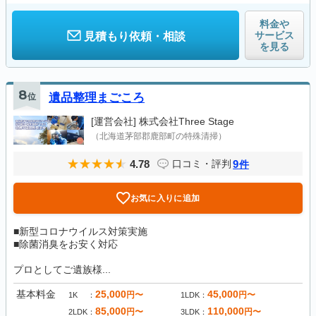
料金や
サービス
見積もり依頼・相談
を見る
8
位
遺品整理まごころ
[運営会社]
株式会社Three Stage
（北海道茅部郡鹿部町の特殊清掃）
4.78
9
口コミ・評判
件
お気に入りに追加
■新型コロナウイルス対策実施
■除菌消臭をお安く対応
プロとしてご遺族様...
基本料金
25,000
45,000
円〜
円〜
1K
1LDK
85,000
110,000
円〜
円〜
2LDK
3LDK