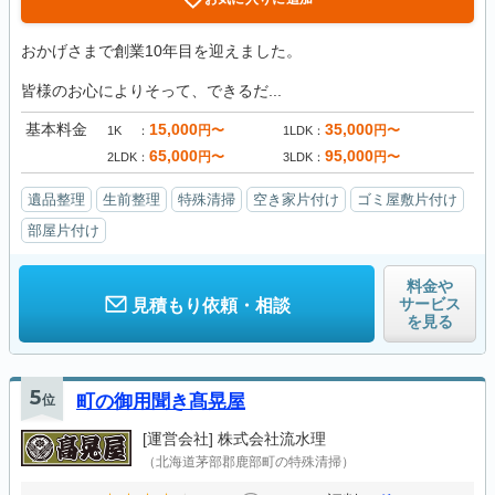
おかげさまで創業10年目を迎えました。
皆様のお心によりそって、できるだ...
基本料金
15,000
35,000
円〜
円〜
1K
1LDK
65,000
95,000
円〜
円〜
2LDK
3LDK
遺品整理
生前整理
特殊清掃
空き家片付け
ゴミ屋敷片付け
部屋片付け
料金や
サービス
見積もり依頼・相談
を見る
5
位
町の御用聞き髙晃屋
[運営会社]
株式会社流水理
（北海道茅部郡鹿部町の特殊清掃）