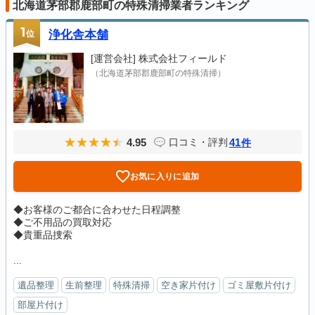
北海道茅部郡鹿部町の特殊清掃業者ランキング
1
位
浄化舎本舗
[運営会社]
株式会社フィールド
（北海道茅部郡鹿部町の特殊清掃）
4.95
41
口コミ・評判
件
お気に入りに追加
◆お客様のご都合に合わせた日程調整
◆ご不用品の買取対応
◆貴重品捜索
...
遺品整理
生前整理
特殊清掃
空き家片付け
ゴミ屋敷片付け
部屋片付け