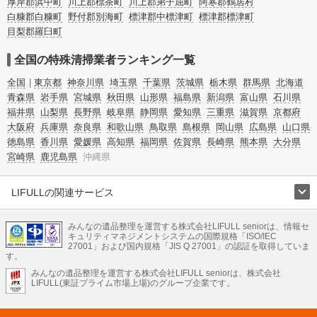
厚岸郡浜中町
川上郡標茶町
川上郡弟子屈町
阿寒郡鶴居村
白糠郡白糠町
野付郡別海町
標津郡中標津町
標津郡標津町
目梨郡羅臼町
全国の特殊清掃業者ランキング一覧
全国
東京都
神奈川県
埼玉県
千葉県
茨城県
栃木県
群馬県
北海道
青森県
岩手県
宮城県
秋田県
山形県
福島県
新潟県
富山県
石川県
福井県
山梨県
長野県
岐阜県
静岡県
愛知県
三重県
滋賀県
京都府
大阪府
兵庫県
奈良県
和歌山県
鳥取県
島根県
岡山県
広島県
山口県
徳島県
香川県
愛媛県
高知県
福岡県
佐賀県
長崎県
熊本県
大分県
宮崎県
鹿児島県
沖縄県
LIFULLの関連サービス
LIFULLのサービス
みんなの遺品整理を運営する株式会社LIFULL seniorは、情報セ
不動産・住宅
引越し
老人ホーム
地方創生
ママの就労支援
キュリティマネジメントシステムの国際規格「ISO/IEC
不動産クラウドファンディング
遺品整理
老後の暮らし情報
27001」および国内規格「JIS Q 27001」の認証を取得していま
農業技術
す。
みんなの遺品整理を運営する株式会社LIFULL seniorは、株式会社
LIFULL HOME'Sのサービス
LIFULL(東証プライム市場上場)のグループ企業です。
不動産・住宅
マンション
一戸建て
注文住宅
リノベーション
不動産査定
マンション専門売却査定
不動産投資
アドバイザー
住まいの窓口
住宅ローン
住まいインデックス
プライスマップ