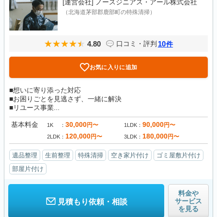
[運営会社]
ノースジニアス・アール株式会社
（北海道茅部郡鹿部町の特殊清掃）
4.80
10
口コミ・評判
件
お気に入りに追加
■想いに寄り添った対応
■お困りごとを見逃さず、一緒に解決
■リユース事業...
基本料金
30,000
90,000
円〜
円〜
1K
1LDK
120,000
180,000
円〜
円〜
2LDK
3LDK
遺品整理
生前整理
特殊清掃
空き家片付け
ゴミ屋敷片付け
部屋片付け
料金や
サービス
見積もり依頼・相談
を見る