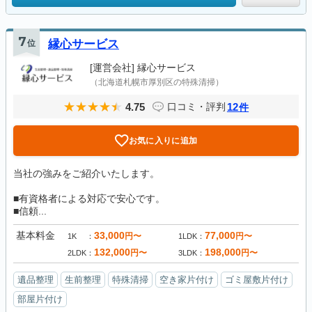
7
位
縁心サービス
[運営会社]
縁心サービス
（北海道札幌市厚別区の特殊清掃）
4.75
12
口コミ・評判
件
お気に入りに追加
当社の強みをご紹介いたします。
■有資格者による対応で安心です。
■信頼...
基本料金
33,000
77,000
円〜
円〜
1K
1LDK
132,000
198,000
円〜
円〜
2LDK
3LDK
遺品整理
生前整理
特殊清掃
空き家片付け
ゴミ屋敷片付け
部屋片付け