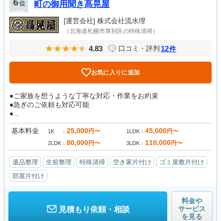
6
位
町の御用聞き髙晃屋
[運営会社]
株式会社流水理
（北海道札幌市厚別区の特殊清掃）
4.83
12
口コミ・評判
件
お気に入りに追加
●ご家族を想うような丁寧な対応・作業をお約束
●急ぎのご依頼も対応可能
●...
基本料金
25,000
45,000
円〜
円〜
1K
1LDK
80,000
110,000
円〜
円〜
2LDK
3LDK
遺品整理
生前整理
特殊清掃
空き家片付け
ゴミ屋敷片付け
部屋片付け
料金や
サービス
見積もり依頼・相談
を見る