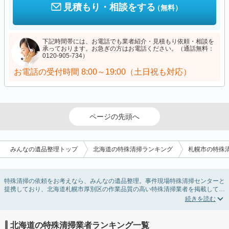
見積もり・相談をする
（無料）
下記時間帯には、お電話でも業者紹介・見積もり依頼・相談を
承っております。お急ぎの方はお電話ください。（通話無料：
0120-905-734）
お電話の受付時間
8:00～19:00（土日祝も対応）
ページの先頭へ
みんなの遺品整理トップ
北海道の特殊清掃ランキング
札幌市の特殊
特殊清掃の依頼をお考えなら、みんなの遺品整理。事件現場特殊清掃センターと
提携しており、北海道札幌市厚別区の作業品質の高い特殊清掃業者を掲載してい
ます。孤独死・孤立死に伴う不用品の処分・回収・引き取りから、事件・事故・
自殺現場などの血液や体液の除去、ハエやウジなどの害虫駆除まで対応していま
す。北海道札幌市厚別区の特殊清掃の料金相場情報だけで業者を決められない場
合はリフォームによる原状回復・オゾン脱臭機による腐敗臭などの臭いの脱臭・
北海道の特殊清掃業者ランキング一覧