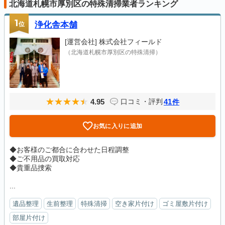
北海道札幌市厚別区の特殊清掃業者ランキング
1
位
浄化舎本舗
[運営会社]
株式会社フィールド
（北海道札幌市厚別区の特殊清掃）
4.95
41
口コミ・評判
件
お気に入りに追加
◆お客様のご都合に合わせた日程調整
◆ご不用品の買取対応
◆貴重品捜索
...
遺品整理
生前整理
特殊清掃
空き家片付け
ゴミ屋敷片付け
部屋片付け