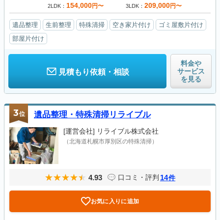
154,000
209,000
円〜
円〜
2LDK
3LDK
遺品整理
生前整理
特殊清掃
空き家片付け
ゴミ屋敷片付け
部屋片付け
料金や
サービス
見積もり依頼・相談
を見る
3
位
遺品整理・特殊清掃リライブル
[運営会社]
リライブル株式会社
（北海道札幌市厚別区の特殊清掃）
4.93
14
口コミ・評判
件
お気に入りに追加