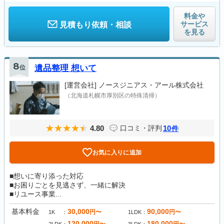
料金や
サービス
見積もり依頼・相談
を見る
8
位
遺品整理 想いて
[運営会社]
ノースジニアス・アール株式会社
（北海道札幌市厚別区の特殊清掃）
4.80
10
口コミ・評判
件
お気に入りに追加
■想いに寄り添った対応
■お困りごとを見逃さず、一緒に解決
■リユース事業...
基本料金
30,000
90,000
円〜
円〜
1K
1LDK
120,000
180,000