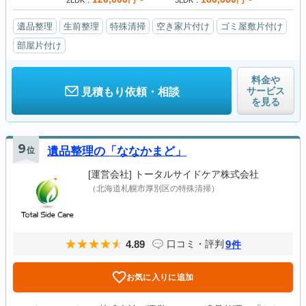
円〜
円〜
2LDK
3LDK
遺品整理
生前整理
特殊清掃
空き家片付け
ゴミ屋敷片付け
部屋片付け
料金や
サービス
見積もり依頼・相談
を見る
9
位
遺品整理の「ななかまど」
[運営会社]
トータルサイドケア株式会社
（北海道札幌市厚別区の特殊清掃）
4.89
9
口コミ・評判
件
お気に入りに追加