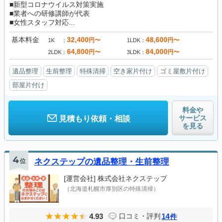
■新型コロナウイルス対策実施
■業者への研修講師が代表
■女性スタッフ対応...
基本料金
32,400
48,600
円〜
円〜
1K
1LDK
64,800
84,000
円〜
円〜
2LDK
3LDK
遺品整理
生前整理
特殊清掃
空き家片付け
ゴミ屋敷片付け
部屋片付け
料金や
サービス
見積もり依頼・相談
を見る
4
位
ネクステップの遺品整理・生前整理
[運営会社]
株式会社ネクステップ
（北海道札幌市厚別区の特殊清掃）
4.93
14
口コミ・評判
件