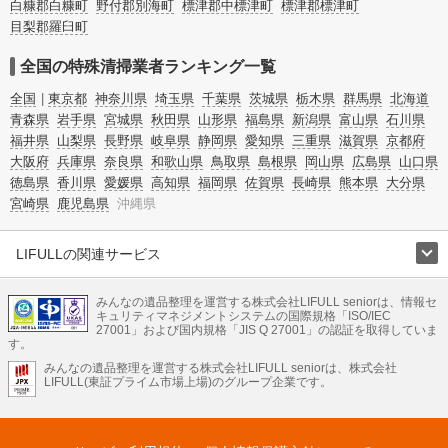
白糠郡白糠町
野付郡別海町
標津郡中標津町
標津郡標津町
目梨郡羅臼町
全国の特殊清掃業者ランキング一覧
全国
東京都
神奈川県
埼玉県
千葉県
茨城県
栃木県
群馬県
北海道
青森県
岩手県
宮城県
秋田県
山形県
福島県
新潟県
富山県
石川県
福井県
山梨県
長野県
岐阜県
静岡県
愛知県
三重県
滋賀県
京都府
大阪府
兵庫県
奈良県
和歌山県
鳥取県
島根県
岡山県
広島県
山口県
徳島県
香川県
愛媛県
高知県
福岡県
佐賀県
長崎県
熊本県
大分県
宮崎県
鹿児島県
沖縄県
LIFULLの関連サービス
LIFULLのサービス
みんなの遺品整理を運営する株式会社LIFULL seniorは、情報セ
不動産・住宅
引越し
老人ホーム
地方創生
ママの就労支援
キュリティマネジメントシステムの国際規格「ISO/IEC
不動産クラウドファンディング
遺品整理
老後の暮らし情報
27001」および国内規格「JIS Q 27001」の認証を取得していま
農業技術
す。
みんなの遺品整理を運営する株式会社LIFULL seniorは、株式会社
LIFULL HOME'Sのサービス
LIFULL(東証プライム市場上場)のグループ企業です。
不動産・住宅
マンション
一戸建て
注文住宅
リノベーション
不動産査定
マンション専門売却査定
不動産投資
アドバイザー
住まいの窓口
住宅ローン
住まいインデックス
プライスマップ
不動産アーカイブ
空き家バンク
家賃相場
不動産会社
まちむすび