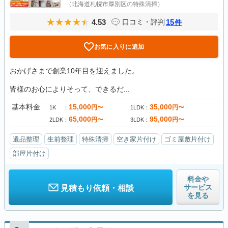
（北海道札幌市厚別区の特殊清掃）
4.53
15
口コミ・評判
件
お気に入りに追加
おかげさまで創業10年目を迎えました。
皆様のお心によりそって、できるだ...
基本料金
15,000
35,000
円〜
円〜
1K
1LDK
65,000
95,000
円〜
円〜
2LDK
3LDK
遺品整理
生前整理
特殊清掃
空き家片付け
ゴミ屋敷片付け
部屋片付け
料金や
サービス
見積もり依頼・相談
を見る