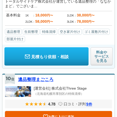
トータルサイドケア株式会社が運営している遺品整理の「ななか
まど」でございま...
基本料金
18,000
38,000
円〜
円〜
1K
1LDK
58,000
78,000
円〜
円〜
2LDK
3LDK
遺品整理
生前整理
特殊清掃
空き家片付け
ゴミ屋敷片付け
部屋片付け
料金や
サービス
見積もり依頼・相談
を見る
10
位
遺品整理まごころ
[運営会社]
株式会社Three Stage
（北海道札幌市厚別区の特殊清掃）
4.78
9
口コミ・評判
件
お気に入りに追加