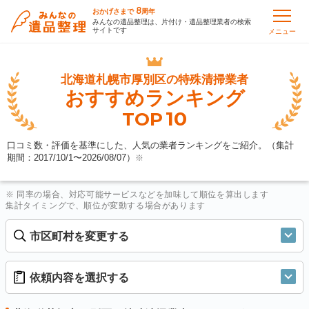
8
おかげさまで
周年
みんなの遺品整理は、片付け・遺品整理業者の検索
サイトです
メニュー
北海道札幌市厚別区の
特殊清掃業者
おすすめランキング
10
TOP
口コミ数・評価を基準にした、人気の業者ランキングをご紹介。（集計
期間：2017/10/1〜
2026/08/07
）
※
※ 同率の場合、対応可能サービスなどを加味して順位を算出します
集計タイミングで、順位が変動する場合があります
市区町村を変更する
依頼内容を選択する