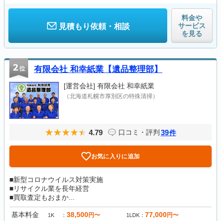
料金や
サービス
見積もり依頼・相談
を見る
2
位
有限会社 和幸紙業【遺品整理部】
[運営会社]
有限会社 和幸紙業
（北海道札幌市厚別区の特殊清掃）
4.79
39
口コミ・評判
件
お気に入りに追加
■新型コロナウイルス対策実施
■リサイクル業を長年経営
■買取査定もおまか...
基本料金
38,500
77,000
円〜
円〜
1K
1LDK