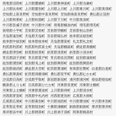
雨竜郡沼田町
上川郡鷹栖町
上川郡東神楽町
上川郡当麻町
上川郡比布町
上川郡愛別町
上川郡上川町
上川郡東川町
上川郡美瑛町
空知郡上富良野町
空知郡中富良野町
空知郡南富良野町
勇払郡占冠村
上川郡和寒町
上川郡剣淵町
上川郡下川町
中川郡美深町
中川郡音威子府村
中川郡中川町
雨竜郡幌加内町
増毛郡増毛町
留萌郡小平町
苫前郡苫前町
苫前郡羽幌町
苫前郡初山別村
天塩郡遠別町
天塩郡天塩町
宗谷郡猿払村
枝幸郡浜頓別町
枝幸郡中頓別町
枝幸郡枝幸町
天塩郡豊富町
礼文郡礼文町
利尻郡利尻町
利尻郡利尻富士町
天塩郡幌延町
網走郡美幌町
網走郡津別町
斜里郡斜里町
斜里郡清里町
斜里郡小清水町
常呂郡訓子府町
常呂郡置戸町
常呂郡佐呂間町
紋別郡遠軽町
紋別郡湧別町
紋別郡滝上町
紋別郡興部町
紋別郡西興部村
紋別郡雄武町
網走郡大空町
虻田郡豊浦町
有珠郡壮瞥町
白老郡白老町
勇払郡厚真町
虻田郡洞爺湖町
勇払郡安平町
勇払郡むかわ町
沙流郡日高町
沙流郡平取町
新冠郡新冠町
浦河郡浦河町
様似郡様似町
幌泉郡えりも町
日高郡新ひだか町
河東郡音更町
河東郡士幌町
河東郡上士幌町
河東郡鹿追町
上川郡新得町
上川郡清水町
河西郡芽室町
河西郡中札内村
河西郡更別村
広尾郡大樹町
広尾郡広尾町
中川郡幕別町
中川郡池田町
中川郡豊頃町
中川郡本別町
足寄郡足寄町
足寄郡陸別町
十勝郡浦幌町
釧路郡釧路町
厚岸郡厚岸町
厚岸郡浜中町
川上郡標茶町
川上郡弟子屈町
阿寒郡鶴居村