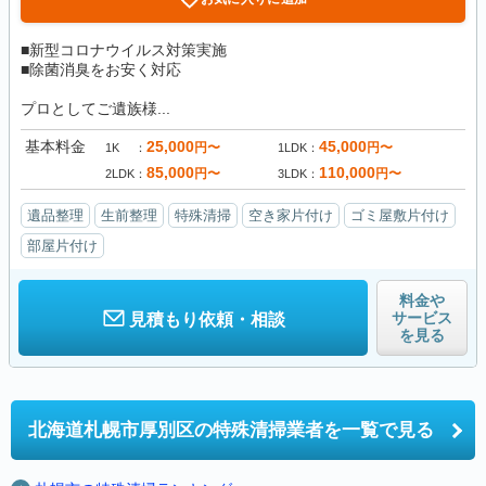
■新型コロナウイルス対策実施
■除菌消臭をお安く対応
プロとしてご遺族様...
基本料金
25,000
45,000
円〜
円〜
1K
1LDK
85,000
110,000
円〜
円〜
2LDK
3LDK
遺品整理
生前整理
特殊清掃
空き家片付け
ゴミ屋敷片付け
部屋片付け
料金や
サービス
見積もり依頼・相談
を見る
北海道札幌市厚別区の
特殊清掃業者を一覧で見る