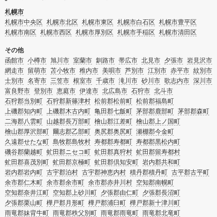
消臭サービスなど絞り込み条件を利用し検索してみましょう。
また故人のご遺族だけでなく不動産管理会社様やオーナー様(賃貸家主様)、行政
札幌市
のご担当者様でも相談できます。
札幌市中央区
札幌市北区
札幌市東区
札幌市白石区
札幌市豊平区
札幌市南区
札幌市西区
札幌市厚別区
札幌市手稲区
札幌市清田区
その他
函館市
小樽市
旭川市
室蘭市
釧路市
帯広市
北見市
夕張市
岩見沢市
網走市
留萌市
苫小牧市
稚内市
美唄市
芦別市
江別市
赤平市
紋別市
士別市
名寄市
三笠市
根室市
千歳市
滝川市
砂川市
歌志内市
深川市
富良野市
登別市
恵庭市
伊達市
北広島市
石狩市
北斗市
石狩郡当別町
石狩郡新篠津村
松前郡松前町
松前郡福島町
上磯郡知内町
上磯郡木古内町
亀田郡七飯町
茅部郡鹿部町
茅部郡森町
二海郡八雲町
山越郡長万部町
檜山郡江差町
檜山郡上ノ国町
檜山郡厚沢部町
爾志郡乙部町
奥尻郡奥尻町
瀬棚郡今金町
久遠郡せたな町
島牧郡島牧村
寿都郡寿都町
寿都郡黒松内町
磯谷郡蘭越町
虻田郡ニセコ町
虻田郡真狩村
虻田郡留寿都村
虻田郡喜茂別町
虻田郡京極町
虻田郡倶知安町
岩内郡共和町
岩内郡岩内町
古宇郡泊村
古宇郡神恵内村
積丹郡積丹町
古平郡古平町
余市郡仁木町
余市郡余市町
余市郡赤井川村
空知郡南幌町
空知郡奈井江町
空知郡上砂川町
夕張郡由仁町
夕張郡長沼町
夕張郡栗山町
樺戸郡月形町
樺戸郡浦臼町
樺戸郡新十津川町
雨竜郡妹背牛町
雨竜郡秩父別町
雨竜郡雨竜町
雨竜郡北竜町