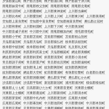
夕張郡栗山町
樺戸郡月形町
樺戸郡浦臼町
樺戸郡新十津川町
雨竜郡妹背牛町
雨竜郡秩父別町
雨竜郡雨竜町
雨竜郡北竜町
雨竜郡沼田町
上川郡鷹栖町
上川郡東神楽町
上川郡当麻町
上川郡比布町
上川郡愛別町
上川郡上川町
上川郡東川町
上川郡美瑛町
空知郡上富良野町
空知郡中富良野町
空知郡南富良野町
勇払郡占冠村
上川郡和寒町
上川郡剣淵町
上川郡下川町
中川郡美深町
中川郡音威子府村
中川郡中川町
雨竜郡幌加内町
増毛郡増毛町
留萌郡小平町
苫前郡苫前町
苫前郡羽幌町
苫前郡初山別村
天塩郡遠別町
天塩郡天塩町
宗谷郡猿払村
枝幸郡浜頓別町
枝幸郡中頓別町
枝幸郡枝幸町
天塩郡豊富町
礼文郡礼文町
利尻郡利尻町
利尻郡利尻富士町
天塩郡幌延町
網走郡美幌町
網走郡津別町
斜里郡斜里町
斜里郡清里町
斜里郡小清水町
常呂郡訓子府町
常呂郡置戸町
常呂郡佐呂間町
紋別郡遠軽町
紋別郡湧別町
紋別郡滝上町
紋別郡興部町
紋別郡西興部村
紋別郡雄武町
網走郡大空町
虻田郡豊浦町
有珠郡壮瞥町
白老郡白老町
勇払郡厚真町
虻田郡洞爺湖町
勇払郡安平町
勇払郡むかわ町
沙流郡日高町
沙流郡平取町
新冠郡新冠町
浦河郡浦河町
様似郡様似町
幌泉郡えりも町
日高郡新ひだか町
河東郡音更町
河東郡士幌町
河東郡上士幌町
河東郡鹿追町
上川郡新得町
上川郡清水町
河西郡芽室町
河西郡中札内村
河西郡更別村
広尾郡大樹町
広尾郡広尾町
中川郡幕別町
中川郡池田町
中川郡豊頃町
中川郡本別町
足寄郡足寄町
足寄郡陸別町
十勝郡浦幌町
釧路郡釧路町
厚岸郡厚岸町