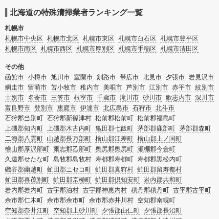
海道深川市の特殊清掃の料金相場情報だけで業者を決められない場合はリフォー
ムによる原状回復・オゾン脱臭機による腐敗臭などの臭いの脱臭・消臭サービス
北海道の特殊清掃業者ランキング一覧
など絞り込み条件を利用し検索してみましょう。
また故人のご遺族だけでなく不動産管理会社様やオーナー様(賃貸家主様)、行政
札幌市
のご担当者様でも相談できます。
札幌市中央区
札幌市北区
札幌市東区
札幌市白石区
札幌市豊平区
札幌市南区
札幌市西区
札幌市厚別区
札幌市手稲区
札幌市清田区
その他
函館市
小樽市
旭川市
室蘭市
釧路市
帯広市
北見市
夕張市
岩見沢市
網走市
留萌市
苫小牧市
稚内市
美唄市
芦別市
江別市
赤平市
紋別市
士別市
名寄市
三笠市
根室市
千歳市
滝川市
砂川市
歌志内市
深川市
富良野市
登別市
恵庭市
伊達市
北広島市
石狩市
北斗市
石狩郡当別町
石狩郡新篠津村
松前郡松前町
松前郡福島町
上磯郡知内町
上磯郡木古内町
亀田郡七飯町
茅部郡鹿部町
茅部郡森町
二海郡八雲町
山越郡長万部町
檜山郡江差町
檜山郡上ノ国町
檜山郡厚沢部町
爾志郡乙部町
奥尻郡奥尻町
瀬棚郡今金町
久遠郡せたな町
島牧郡島牧村
寿都郡寿都町
寿都郡黒松内町
磯谷郡蘭越町
虻田郡ニセコ町
虻田郡真狩村
虻田郡留寿都村
虻田郡喜茂別町
虻田郡京極町
虻田郡倶知安町
岩内郡共和町
岩内郡岩内町
古宇郡泊村
古宇郡神恵内村
積丹郡積丹町
古平郡古平町
余市郡仁木町
余市郡余市町
余市郡赤井川村
空知郡南幌町
空知郡奈井江町
空知郡上砂川町
夕張郡由仁町
夕張郡長沼町