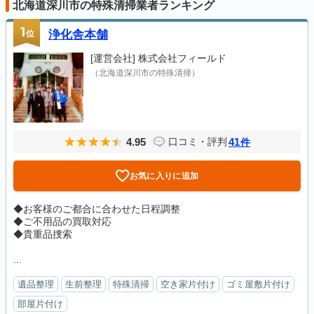
北海道深川市の特殊清掃業者ランキング
1
位
浄化舎本舗
[運営会社]
株式会社フィールド
（北海道深川市の特殊清掃）
4.95
41
口コミ・評判
件
お気に入りに追加
◆お客様のご都合に合わせた日程調整
◆ご不用品の買取対応
◆貴重品捜索
...
遺品整理
生前整理
特殊清掃
空き家片付け
ゴミ屋敷片付け
部屋片付け