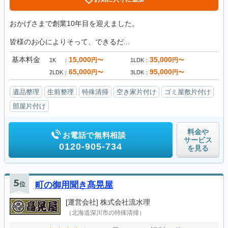
おかげさまで創業10年目を迎えました。
皆様のお心によりそって、できるだ...
基本料金
15,000
35,000
円〜
円〜
1K
1LDK
65,000
95,000
円〜
円〜
2LDK
3LDK
遺品整理
生前整理
特殊清掃
空き家片付け
ゴミ屋敷片付け
部屋片付け
料金や
お電話で無料相談
サービス
0120-905-734
を見る
5
位
町の御用聞き髙晃屋
[運営会社]
株式会社流水理
（北海道深川市の特殊清掃）