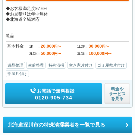
◆お客様満足度97.6%
◆お見積りは年中無休
◆北海道全域対応
遺品...
基本料金
20,000
30,000
円〜
円〜
1K
1LDK
50,000
100,000
円〜
円〜
2LDK
3LDK
遺品整理
生前整理
特殊清掃
空き家片付け
ゴミ屋敷片付け
部屋片付け
料金や
お電話で無料相談
サービス
0120-905-734
を見る
北海道深川市の
特殊清掃業者を一覧で見る