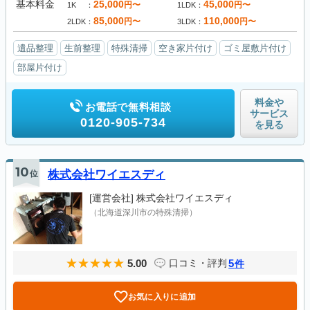
基本料金
25,000
45,000
円〜
円〜
1K
1LDK
85,000
110,000
円〜
円〜
2LDK
3LDK
遺品整理
生前整理
特殊清掃
空き家片付け
ゴミ屋敷片付け
部屋片付け
料金や
お電話で無料相談
サービス
0120-905-734
を見る
10
位
株式会社ワイエスディ
[運営会社]
株式会社ワイエスディ
（北海道深川市の特殊清掃）
5.00
5
口コミ・評判
件
お気に入りに追加