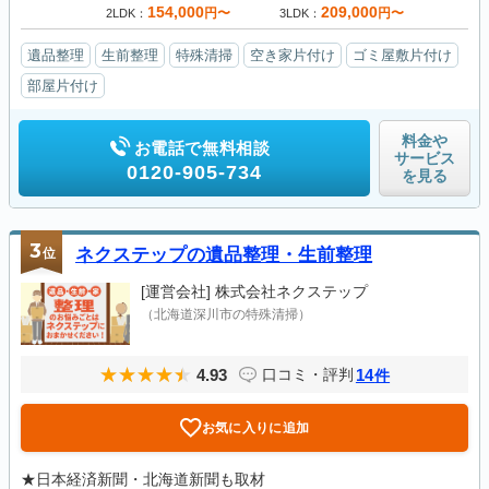
154,000
209,000
円〜
円〜
2LDK
3LDK
遺品整理
生前整理
特殊清掃
空き家片付け
ゴミ屋敷片付け
部屋片付け
料金や
お電話で無料相談
サービス
0120-905-734
を見る
3
位
ネクステップの遺品整理・生前整理
[運営会社]
株式会社ネクステップ
（北海道深川市の特殊清掃）
4.93
14
口コミ・評判
件
お気に入りに追加
★日本経済新聞・北海道新聞も取材