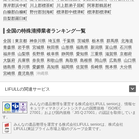
厚岸郡浜中町
川上郡標茶町
川上郡弟子屈町
阿寒郡鶴居村
白糠郡白糠町
野付郡別海町
標津郡中標津町
標津郡標津町
目梨郡羅臼町
全国の特殊清掃業者ランキング一覧
全国
東京都
神奈川県
埼玉県
千葉県
茨城県
栃木県
群馬県
北海道
青森県
岩手県
宮城県
秋田県
山形県
福島県
新潟県
富山県
石川県
福井県
山梨県
長野県
岐阜県
静岡県
愛知県
三重県
滋賀県
京都府
大阪府
兵庫県
奈良県
和歌山県
鳥取県
島根県
岡山県
広島県
山口県
徳島県
香川県
愛媛県
高知県
福岡県
佐賀県
長崎県
熊本県
大分県
宮崎県
鹿児島県
沖縄県
LIFULLの関連サービス
LIFULLのサービス
みんなの遺品整理を運営する株式会社LIFULL seniorは、情報セ
不動産・住宅
引越し
老人ホーム
地方創生
ママの就労支援
キュリティマネジメントシステムの国際規格「ISO/IEC
不動産クラウドファンディング
遺品整理
老後の暮らし情報
27001」および国内規格「JIS Q 27001」の認証を取得していま
農業技術
す。
みんなの遺品整理を運営する株式会社LIFULL seniorは、株式会社
LIFULL HOME'Sのサービス
LIFULL(東証プライム市場上場)のグループ企業です。
不動産・住宅
マンション
一戸建て
注文住宅
リノベーション