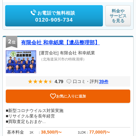
料金や
お電話で無料相談
サービス
0120-905-734
を見る
2
位
有限会社 和幸紙業【遺品整理部】
[運営会社]
有限会社 和幸紙業
（北海道深川市の特殊清掃）
4.79
39
口コミ・評判
件
お気に入りに追加
■新型コロナウイルス対策実施
■リサイクル業を長年経営
■買取査定もおまか...
基本料金
38,500
77,000
円〜
円〜
1K
1LDK