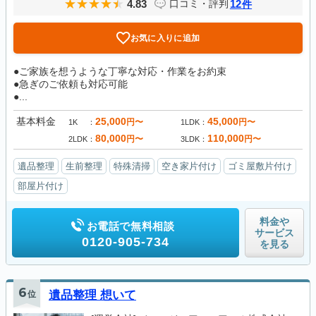
4.83
12
口コミ・評判
件
お気に入りに追加
●ご家族を想うような丁寧な対応・作業をお約束
●急ぎのご依頼も対応可能
●...
基本料金
25,000
45,000
円〜
円〜
1K
1LDK
80,000
110,000
円〜
円〜
2LDK
3LDK
遺品整理
生前整理
特殊清掃
空き家片付け
ゴミ屋敷片付け
部屋片付け
料金や
お電話で無料相談
サービス
0120-905-734
を見る
6
位
遺品整理 想いて