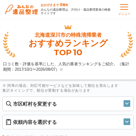
8
おかげさまで
周年
みんなの遺品整理は、片付け・遺品整理業者の検索
サイトです
メニュー
北海道深川市の
特殊清掃業者
おすすめランキング
10
TOP
口コミ数・評価を基準にした、人気の業者ランキングをご紹介。（集計
期間：2017/10/1〜
2026/08/07
）
※
※ 同率の場合、対応可能サービスなどを加味して順位を算出します
集計タイミングで、順位が変動する場合があります
市区町村を変更する
依頼内容を選択する