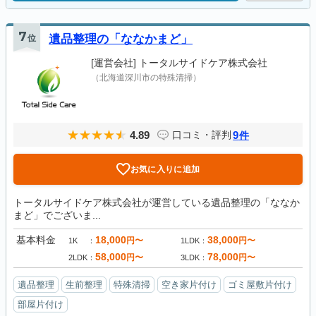
7
位
遺品整理の「ななかまど」
[運営会社]
トータルサイドケア株式会社
（北海道深川市の特殊清掃）
4.89
9
口コミ・評判
件
お気に入りに追加
トータルサイドケア株式会社が運営している遺品整理の「ななか
まど」でございま...
基本料金
18,000
38,000
円〜
円〜
1K
1LDK
58,000
78,000
円〜
円〜
2LDK
3LDK
遺品整理
生前整理
特殊清掃
空き家片付け
ゴミ屋敷片付け
部屋片付け