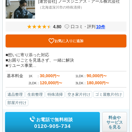
[運営会社]
ノースジニアス・アール株式会社
（北海道深川市の特殊清掃）
4.80
10
口コミ・評判
件
お気に入りに追加
■想いに寄り添った対応
■お困りごとを見逃さず、一緒に解決
■リユース事業...
基本料金
30,000
90,000
円〜
円〜
1K
1LDK
120,000
180,000
円〜
円〜
2LDK
3LDK
遺品整理
生前整理
特殊清掃
空き家片付け
ゴミ屋敷片付け
部屋片付け
料金や
お電話で無料相談
サービス
0120-905-734
を見る