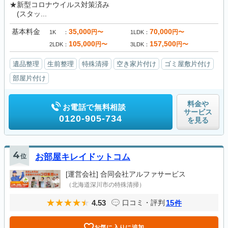
★新型コロナウイルス対策済み
(スタッ...
基本料金
35,000
70,000
円〜
円〜
1K
1LDK
105,000
157,500
円〜
円〜
2LDK
3LDK
遺品整理
生前整理
特殊清掃
空き家片付け
ゴミ屋敷片付け
部屋片付け
料金や
お電話で無料相談
サービス
0120-905-734
を見る
4
位
お部屋キレイドットコム
[運営会社]
合同会社アルファサービス
（北海道深川市の特殊清掃）
4.53
15
口コミ・評判
件
お気に入りに追加