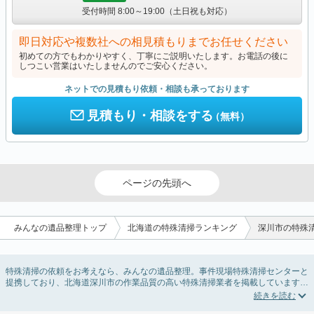
受付時間 8:00～19:00（土日祝も対応）
即日対応や複数社への相見積もりまでお任せください
初めての方でもわかりやすく、丁寧にご説明いたします。お電話の後に
しつこい営業はいたしませんのでご安心ください。
ネットでの見積もり依頼・相談も承っております
見積もり・相談をする
（無料）
ページの先頭へ
みんなの遺品整理トップ
北海道の特殊清掃ランキング
深川市の特殊
特殊清掃の依頼をお考えなら、みんなの遺品整理。事件現場特殊清掃センターと
提携しており、北海道深川市の作業品質の高い特殊清掃業者を掲載しています。
孤独死・孤立死に伴う不用品の処分・回収・引き取りから、事件・事故・自殺現
場などの血液や体液の除去、ハエやウジなどの害虫駆除まで対応しています。北