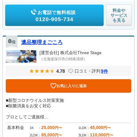
料金や
お電話で無料相談
サービス
0120-905-734
を見る
8
位
遺品整理まごころ
[運営会社]
株式会社Three Stage
（北海道深川市の特殊清掃）
4.78
9
口コミ・評判
件
お気に入りに追加
■新型コロナウイルス対策実施
■除菌消臭をお安く対応
プロとしてご遺族様...
基本料金
25,000
45,000
円〜
円〜
1K
1LDK
85,000
110,000
円〜
円〜
2LDK
3LDK