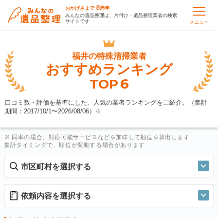
8
おかげさまで
周年
みんなの遺品整理は、片付け・遺品整理業者の検索
サイトです
メニュー
福井の
特殊清掃業者
おすすめランキング
6
TOP
口コミ数・評価を基準にした、人気の業者ランキングをご紹介。（集計
期間：2017/10/1〜
2026/08/06
）
※
※ 同率の場合、対応可能サービスなどを加味して順位を算出します
集計タイミングで、順位が変動する場合があります
市区町村を選択する
依頼内容を選択する