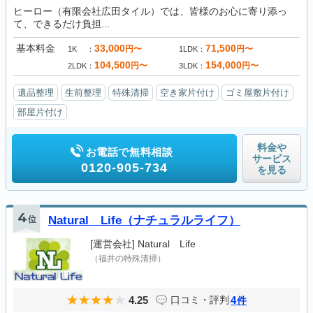
ヒーロー（有限会社広田タイル）では、皆様のお心に寄り添っ
て、できるだけ負担...
基本料金
33,000
71,500
円〜
円〜
1K
1LDK
104,500
154,000
円〜
円〜
2LDK
3LDK
遺品整理
生前整理
特殊清掃
空き家片付け
ゴミ屋敷片付け
部屋片付け
料金や
お電話で無料相談
サービス
0120-905-734
を見る
4
位
Natural Life（ナチュラルライフ）
[運営会社]
Natural Life
（福井の特殊清掃）
4.25
4
口コミ・評判
件