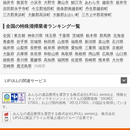
また故人のご遺族だけでなく不動産管理会社様やオーナー様(賃貸家主様)、行政
福井市
敦賀市
小浜市
大野市
勝山市
鯖江市
あわら市
越前市
坂井市
のご担当者様でも相談できます。
吉田郡永平寺町
今立郡池田町
南条郡南越前町
丹生郡越前町
三方郡美浜町
大飯郡高浜町
大飯郡おおい町
三方上中郡若狭町
全国の特殊清掃業者ランキング一覧
全国
東京都
神奈川県
埼玉県
千葉県
茨城県
栃木県
群馬県
北海道
青森県
岩手県
宮城県
秋田県
山形県
福島県
新潟県
富山県
石川県
福井県
山梨県
長野県
岐阜県
静岡県
愛知県
三重県
滋賀県
京都府
大阪府
兵庫県
奈良県
和歌山県
鳥取県
島根県
岡山県
広島県
山口県
徳島県
香川県
愛媛県
高知県
福岡県
佐賀県
長崎県
熊本県
大分県
宮崎県
鹿児島県
沖縄県
LIFULLの関連サービス
LIFULLのサービス
みんなの遺品整理を運営する株式会社LIFULL seniorは、情報セ
不動産・住宅
引越し
老人ホーム
地方創生
ママの就労支援
キュリティマネジメントシステムの国際規格「ISO/IEC
不動産クラウドファンディング
遺品整理
老後の暮らし情報
27001」および国内規格「JIS Q 27001」の認証を取得していま
農業技術
す。
みんなの遺品整理を運営する株式会社LIFULL seniorは、株式会社
LIFULL HOME'Sのサービス
LIFULL(東証プライム市場上場)のグループ企業です。
不動産・住宅
マンション
一戸建て
注文住宅
リノベーション
不動産査定
マンション専門売却査定
不動産投資
アドバイザー