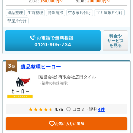
150,000
200,000
円〜
円〜
2LDK
3LDK
遺品整理
生前整理
特殊清掃
空き家片付け
ゴミ屋敷片付け
部屋片付け
料金や
お電話で無料相談
サービス
0120-905-734
を見る
3
位
遺品整理ヒーロー
[運営会社]
有限会社広田タイル
（福井の特殊清掃）
4.75
4
口コミ・評判
件
お気に入りに追加