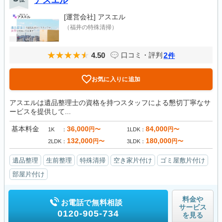
アスエル
[運営会社]
アスエル
（福井の特殊清掃）
4.50
2
口コミ・評判
件
お気に入りに追加
アスエルは遺品整理士の資格を持つスタッフによる懇切丁寧なサ
ービスを提供して...
基本料金
36,000
84,000
円〜
円〜
1K
1LDK
132,000
180,000
円〜
円〜
2LDK
3LDK
遺品整理
生前整理
特殊清掃
空き家片付け
ゴミ屋敷片付け
部屋片付け
料金や
お電話で無料相談
サービス
0120-905-734
を見る