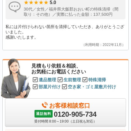
5.0
30代／女性／福井県大飯郡おおい町の特殊清掃（間
取り：その他）／実際に払った金額：137,500円
私には片付けられない箇所を清掃していただき、ありがとうござ
いました。
感謝いたします。
利用時期：2022年11月
見積もり依頼＆相談、
お気軽にお電話ください
遺品整理
生前整理
特殊清掃
部屋片付け
空き家・ゴミ屋敷片付け
お客様相談窓口
0120-905-734
通話無料
受付時間 8:00～19:00（土日祝も対応）