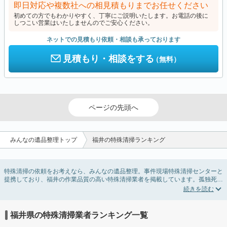
即日対応や複数社への相見積もりまでお任せください
初めての方でもわかりやすく、丁寧にご説明いたします。お電話の後に
しつこい営業はいたしませんのでご安心ください。
ネットでの見積もり依頼・相談も承っております
見積もり・相談をする
（無料）
ページの先頭へ
みんなの遺品整理トップ
福井の特殊清掃ランキング
特殊清掃の依頼をお考えなら、みんなの遺品整理。事件現場特殊清掃センターと
提携しており、福井の作業品質の高い特殊清掃業者を掲載しています。孤独死・
孤立死に伴う不用品の処分・回収・引き取りから、事件・事故・自殺現場などの
血液や体液の除去、ハエやウジなどの害虫駆除まで対応しています。福井の特殊
清掃の料金相場情報だけで業者を決められない場合はリフォームによる原状回
復・オゾン脱臭機による腐敗臭などの臭いの脱臭・消臭サービスなど絞り込み条
福井県の特殊清掃業者ランキング一覧
件を利用し検索してみましょう。