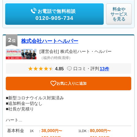
料金や
お電話で無料相談
サービス
0120-905-734
を見る
2
位
株式会社ハートヘルパー
[運営会社]
株式会社ハート・ヘルパー
（福井の特殊清掃）
4.85
13
口コミ・評判
件
お気に入りに追加
■新型コロナウイルス対策済み
■追加料金一切なし
■社長が見積り
ハート...
基本料金
38,000
80,000
円〜
円〜
1K
1LDK