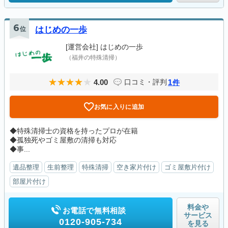
6
位
はじめの一歩
[運営会社]
はじめの一歩
（福井の特殊清掃）
4.00
1
口コミ・評判
件
お気に入りに追加
◆特殊清掃士の資格を持ったプロが在籍
◆孤独死やゴミ屋敷の清掃も対応
◆事...
遺品整理
生前整理
特殊清掃
空き家片付け
ゴミ屋敷片付け
部屋片付け
料金や
お電話で無料相談
サービス
0120-905-734
を見る