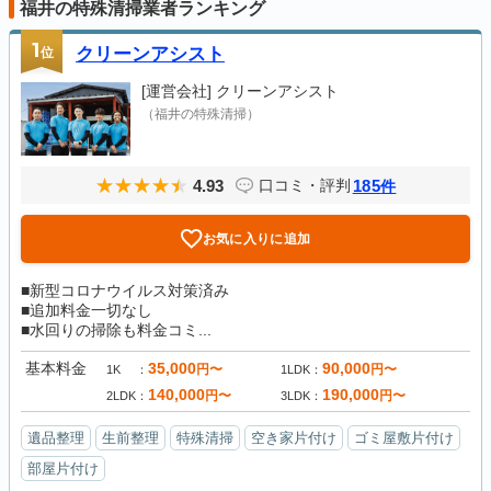
福井の特殊清掃業者ランキング
1
位
クリーンアシスト
[運営会社]
クリーンアシスト
（福井の特殊清掃）
4.93
185
口コミ・評判
件
お気に入りに追加
■新型コロナウイルス対策済み
■追加料金一切なし
■水回りの掃除も料金コミ...
基本料金
35,000
90,000
円〜
円〜
1K
1LDK
140,000
190,000
円〜
円〜
2LDK
3LDK
遺品整理
生前整理
特殊清掃
空き家片付け
ゴミ屋敷片付け
部屋片付け