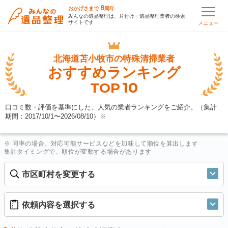
8
おかげさまで
周年
みんなの遺品整理は、片付け・遺品整理業者の検索
サイトです
メニュー
北海道苫小牧市の
特殊清掃業者
おすすめランキング
10
TOP
口コミ数・評価を基準にした、人気の業者ランキングをご紹介。（集計
期間：2017/10/1〜
2026/08/10
）
※
※ 同率の場合、対応可能サービスなどを加味して順位を算出します
集計タイミングで、順位が変動する場合があります
市区町村を変更する
依頼内容を選択する