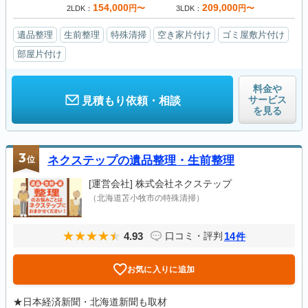
154,000
209,000
円〜
円〜
2LDK
3LDK
遺品整理
生前整理
特殊清掃
空き家片付け
ゴミ屋敷片付け
部屋片付け
料金や
サービス
見積もり依頼・相談
を見る
3
位
ネクステップの遺品整理・生前整理
[運営会社]
株式会社ネクステップ
（北海道苫小牧市の特殊清掃）
4.93
14
口コミ・評判
件
お気に入りに追加
★日本経済新聞・北海道新聞も取材