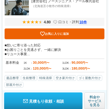
[運営会社]
ノースジニアス・アール株式会社
（北海道苫小牧市の特殊清掃）
4.80
10
口コミ・評判
件
お気に入りに追加
■想いに寄り添った対応
■お困りごとを見逃さず、一緒に解決
■リユース事業...
基本料金
30,000
90,000
円〜
円〜
1K
1LDK
120,000
180,000
円〜
円〜
2LDK
3LDK
遺品整理
生前整理
特殊清掃
空き家片付け
ゴミ屋敷片付け
部屋片付け
料金や
サービス
見積もり依頼・相談
を見る