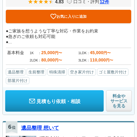
4.83
12
口コミ・評判
件
お気に入りに追加
●ご家族を想うような丁寧な対応・作業をお約束
●急ぎのご依頼も対応可能
●...
基本料金
25,000
45,000
円〜
円〜
1K
1LDK
80,000
110,000
円〜
円〜
2LDK
3LDK
遺品整理
生前整理
特殊清掃
空き家片付け
ゴミ屋敷片付け
部屋片付け
料金や
サービス
見積もり依頼・相談
を見る
6
位
遺品整理 想いて