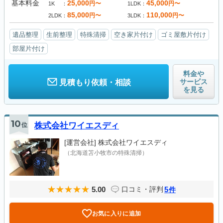
基本料金
25,000
45,000
円〜
円〜
1K
1LDK
85,000
110,000
円〜
円〜
2LDK
3LDK
遺品整理
生前整理
特殊清掃
空き家片付け
ゴミ屋敷片付け
部屋片付け
料金や
サービス
見積もり依頼・相談
を見る
10
位
株式会社ワイエスディ
[運営会社]
株式会社ワイエスディ
（北海道苫小牧市の特殊清掃）
5.00
5
口コミ・評判
件
お気に入りに追加