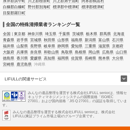
厚岸郡浜中町
川上郡標茶町
川上郡弟子屈町
阿寒郡鶴居村
白糠郡白糠町
野付郡別海町
標津郡中標津町
標津郡標津町
目梨郡羅臼町
全国の特殊清掃業者ランキング一覧
全国
東京都
神奈川県
埼玉県
千葉県
茨城県
栃木県
群馬県
北海道
青森県
岩手県
宮城県
秋田県
山形県
福島県
新潟県
富山県
石川県
福井県
山梨県
長野県
岐阜県
静岡県
愛知県
三重県
滋賀県
京都府
大阪府
兵庫県
奈良県
和歌山県
鳥取県
島根県
岡山県
広島県
山口県
徳島県
香川県
愛媛県
高知県
福岡県
佐賀県
長崎県
熊本県
大分県
宮崎県
鹿児島県
沖縄県
LIFULLの関連サービス
LIFULLのサービス
みんなの遺品整理を運営する株式会社LIFULL seniorは、情報セ
不動産・住宅
引越し
老人ホーム
地方創生
ママの就労支援
キュリティマネジメントシステムの国際規格「ISO/IEC
不動産クラウドファンディング
遺品整理
老後の暮らし情報
27001」および国内規格「JIS Q 27001」の認証を取得していま
農業技術
す。
みんなの遺品整理を運営する株式会社LIFULL seniorは、株式会社
LIFULL HOME'Sのサービス
LIFULL(東証プライム市場上場)のグループ企業です。
不動産・住宅
マンション
一戸建て
注文住宅
リノベーション
不動産査定
マンション専門売却査定
不動産投資
アドバイザー
住まいの窓口
住宅ローン
住まいインデックス
プライスマップ