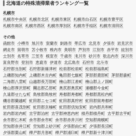
リフォームによる原状回復・オゾン脱臭機による腐敗臭などの臭いの脱臭・消臭
北海道の特殊清掃業者ランキング一覧
サービスなど絞り込み条件を利用し検索してみましょう。
また故人のご遺族だけでなく不動産管理会社様やオーナー様(賃貸家主様)、行政
札幌市
のご担当者様でも相談できます。
札幌市中央区
札幌市北区
札幌市東区
札幌市白石区
札幌市豊平区
札幌市南区
札幌市西区
札幌市厚別区
札幌市手稲区
札幌市清田区
その他
函館市
小樽市
旭川市
室蘭市
釧路市
帯広市
北見市
夕張市
岩見沢市
網走市
留萌市
苫小牧市
稚内市
美唄市
芦別市
江別市
赤平市
紋別市
士別市
名寄市
三笠市
根室市
千歳市
滝川市
砂川市
歌志内市
深川市
富良野市
登別市
恵庭市
伊達市
北広島市
石狩市
北斗市
石狩郡当別町
石狩郡新篠津村
松前郡松前町
松前郡福島町
上磯郡知内町
上磯郡木古内町
亀田郡七飯町
茅部郡鹿部町
茅部郡森町
二海郡八雲町
山越郡長万部町
檜山郡江差町
檜山郡上ノ国町
檜山郡厚沢部町
爾志郡乙部町
奥尻郡奥尻町
瀬棚郡今金町
久遠郡せたな町
島牧郡島牧村
寿都郡寿都町
寿都郡黒松内町
磯谷郡蘭越町
虻田郡ニセコ町
虻田郡真狩村
虻田郡留寿都村
虻田郡喜茂別町
虻田郡京極町
虻田郡倶知安町
岩内郡共和町
岩内郡岩内町
古宇郡泊村
古宇郡神恵内村
積丹郡積丹町
古平郡古平町
余市郡仁木町
余市郡余市町
余市郡赤井川村
空知郡南幌町
空知郡奈井江町
空知郡上砂川町
夕張郡由仁町
夕張郡長沼町
夕張郡栗山町
樺戸郡月形町
樺戸郡浦臼町
樺戸郡新十津川町