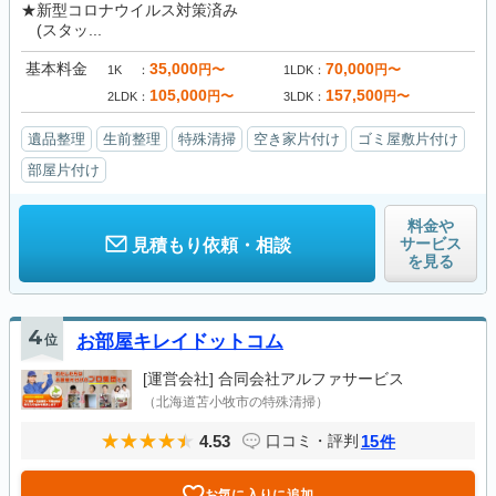
★新型コロナウイルス対策済み
(スタッ...
基本料金
35,000
70,000
円〜
円〜
1K
1LDK
105,000
157,500
円〜
円〜
2LDK
3LDK
遺品整理
生前整理
特殊清掃
空き家片付け
ゴミ屋敷片付け
部屋片付け
料金や
サービス
見積もり依頼・相談
を見る
4
位
お部屋キレイドットコム
[運営会社]
合同会社アルファサービス
（北海道苫小牧市の特殊清掃）
4.53
15
口コミ・評判
件
お気に入りに追加