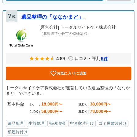
7
位
遺品整理の「ななかまど」
[運営会社]
トータルサイドケア株式会社
（北海道苫小牧市の特殊清掃）
4.89
9
口コミ・評判
件
お気に入りに追加
トータルサイドケア株式会社が運営している遺品整理の「ななか
まど」でございま...
基本料金
18,000
38,000
円〜
円〜
1K
1LDK
58,000
78,000
円〜
円〜
2LDK
3LDK
遺品整理
生前整理
特殊清掃
空き家片付け
ゴミ屋敷片付け
部屋片付け