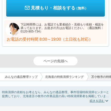
見積もり・相談をする
（無料）
下記時間帯には、お電話でも業者紹介・見積もり依頼・相談を
承っております。お急ぎの方はお電話ください。（通話無料：
0120-905-734）
お電話の受付時間
8:00～19:00（土日祝も対応）
ページの先頭へ
みんなの遺品整理トップ
北海道の特殊清掃ランキング
苫小牧市の特
特殊清掃の依頼をお考えなら、みんなの遺品整理。事件現場特殊清掃センターと
提携しており、北海道苫小牧市の作業品質の高い特殊清掃業者を掲載していま
す。孤独死・孤立死に伴う不用品の処分・回収・引き取りから、事件・事故・自
殺現場などの血液や体液の除去、ハエやウジなどの害虫駆除まで対応していま
す。北海道苫小牧市の特殊清掃の料金相場情報だけで業者を決められない場合は