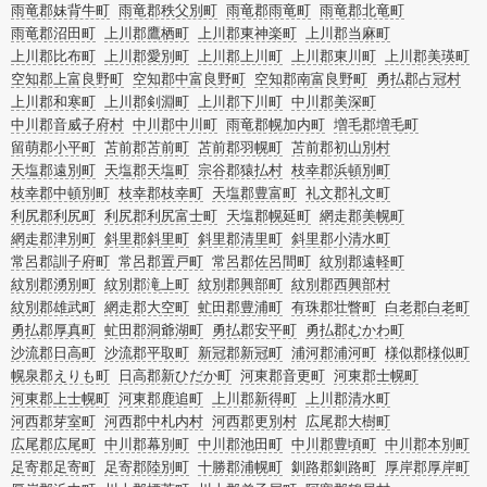
雨竜郡妹背牛町
雨竜郡秩父別町
雨竜郡雨竜町
雨竜郡北竜町
雨竜郡沼田町
上川郡鷹栖町
上川郡東神楽町
上川郡当麻町
上川郡比布町
上川郡愛別町
上川郡上川町
上川郡東川町
上川郡美瑛町
空知郡上富良野町
空知郡中富良野町
空知郡南富良野町
勇払郡占冠村
上川郡和寒町
上川郡剣淵町
上川郡下川町
中川郡美深町
中川郡音威子府村
中川郡中川町
雨竜郡幌加内町
増毛郡増毛町
留萌郡小平町
苫前郡苫前町
苫前郡羽幌町
苫前郡初山別村
天塩郡遠別町
天塩郡天塩町
宗谷郡猿払村
枝幸郡浜頓別町
枝幸郡中頓別町
枝幸郡枝幸町
天塩郡豊富町
礼文郡礼文町
利尻郡利尻町
利尻郡利尻富士町
天塩郡幌延町
網走郡美幌町
網走郡津別町
斜里郡斜里町
斜里郡清里町
斜里郡小清水町
常呂郡訓子府町
常呂郡置戸町
常呂郡佐呂間町
紋別郡遠軽町
紋別郡湧別町
紋別郡滝上町
紋別郡興部町
紋別郡西興部村
紋別郡雄武町
網走郡大空町
虻田郡豊浦町
有珠郡壮瞥町
白老郡白老町
勇払郡厚真町
虻田郡洞爺湖町
勇払郡安平町
勇払郡むかわ町
沙流郡日高町
沙流郡平取町
新冠郡新冠町
浦河郡浦河町
様似郡様似町
幌泉郡えりも町
日高郡新ひだか町
河東郡音更町
河東郡士幌町
河東郡上士幌町
河東郡鹿追町
上川郡新得町
上川郡清水町
河西郡芽室町
河西郡中札内村
河西郡更別村
広尾郡大樹町
広尾郡広尾町
中川郡幕別町
中川郡池田町
中川郡豊頃町
中川郡本別町
足寄郡足寄町
足寄郡陸別町
十勝郡浦幌町
釧路郡釧路町
厚岸郡厚岸町