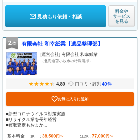
料金や
サービス
見積もり依頼・相談
を見る
2
位
有限会社 和幸紙業【遺品整理部】
[運営会社]
有限会社 和幸紙業
（北海道苫小牧市の特殊清掃）
4.80
40
口コミ・評判
件
お気に入りに追加
■新型コロナウイルス対策実施
■リサイクル業を長年経営
■買取査定もおまか...
基本料金
38,500
77,000
円〜
円〜
1K
1LDK