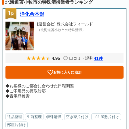
北海道苫小牧市の特殊清掃業者ランキング
1
位
浄化舎本舗
[運営会社]
株式会社フィールド
（北海道苫小牧市の特殊清掃）
4.95
41
口コミ・評判
件
お気に入りに追加
◆お客様のご都合に合わせた日程調整
◆ご不用品の買取対応
◆貴重品捜索
...
遺品整理
生前整理
特殊清掃
空き家片付け
ゴミ屋敷片付け
部屋片付け