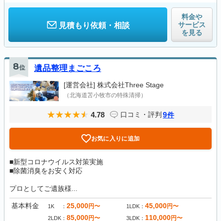
料金や
サービス
見積もり依頼・相談
を見る
8
位
遺品整理まごころ
[運営会社]
株式会社Three Stage
（北海道苫小牧市の特殊清掃）
4.78
9
口コミ・評判
件
お気に入りに追加
■新型コロナウイルス対策実施
■除菌消臭をお安く対応
プロとしてご遺族様...
基本料金
25,000
45,000
円〜
円〜
1K
1LDK
85,000
110,000
円〜
円〜
2LDK
3LDK