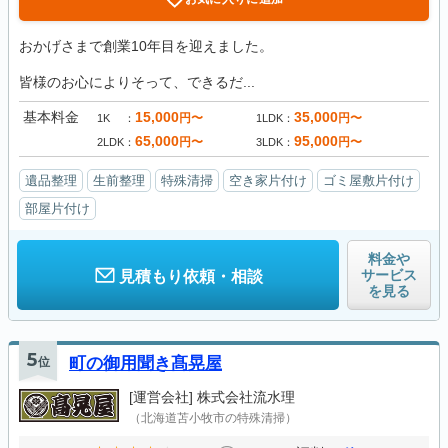
おかげさまで創業10年目を迎えました。
皆様のお心によりそって、できるだ...
基本料金
15,000
35,000
円〜
円〜
1K
1LDK
65,000
95,000
円〜
円〜
2LDK
3LDK
遺品整理
生前整理
特殊清掃
空き家片付け
ゴミ屋敷片付け
部屋片付け
料金や
サービス
見積もり依頼・相談
を見る
5
位
町の御用聞き髙晃屋
[運営会社]
株式会社流水理
（北海道苫小牧市の特殊清掃）