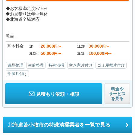
◆お客様満足度97.6%
◆お見積りは年中無休
◆北海道全域対応
遺品...
基本料金
20,000
30,000
円〜
円〜
1K
1LDK
50,000
100,000
円〜
円〜
2LDK
3LDK
遺品整理
生前整理
特殊清掃
空き家片付け
ゴミ屋敷片付け
部屋片付け
料金や
サービス
見積もり依頼・相談
を見る
北海道苫小牧市の
特殊清掃業者を一覧で見る