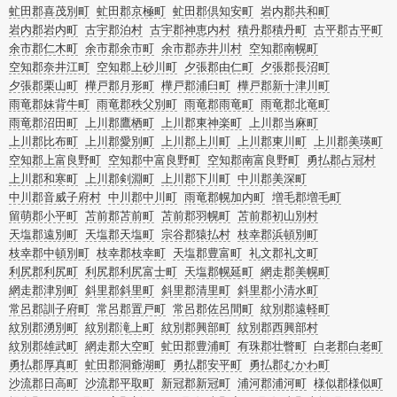
虻田郡喜茂別町
虻田郡京極町
虻田郡倶知安町
岩内郡共和町
岩内郡岩内町
古宇郡泊村
古宇郡神恵内村
積丹郡積丹町
古平郡古平町
余市郡仁木町
余市郡余市町
余市郡赤井川村
空知郡南幌町
空知郡奈井江町
空知郡上砂川町
夕張郡由仁町
夕張郡長沼町
夕張郡栗山町
樺戸郡月形町
樺戸郡浦臼町
樺戸郡新十津川町
雨竜郡妹背牛町
雨竜郡秩父別町
雨竜郡雨竜町
雨竜郡北竜町
雨竜郡沼田町
上川郡鷹栖町
上川郡東神楽町
上川郡当麻町
上川郡比布町
上川郡愛別町
上川郡上川町
上川郡東川町
上川郡美瑛町
空知郡上富良野町
空知郡中富良野町
空知郡南富良野町
勇払郡占冠村
上川郡和寒町
上川郡剣淵町
上川郡下川町
中川郡美深町
中川郡音威子府村
中川郡中川町
雨竜郡幌加内町
増毛郡増毛町
留萌郡小平町
苫前郡苫前町
苫前郡羽幌町
苫前郡初山別村
天塩郡遠別町
天塩郡天塩町
宗谷郡猿払村
枝幸郡浜頓別町
枝幸郡中頓別町
枝幸郡枝幸町
天塩郡豊富町
礼文郡礼文町
利尻郡利尻町
利尻郡利尻富士町
天塩郡幌延町
網走郡美幌町
網走郡津別町
斜里郡斜里町
斜里郡清里町
斜里郡小清水町
常呂郡訓子府町
常呂郡置戸町
常呂郡佐呂間町
紋別郡遠軽町
紋別郡湧別町
紋別郡滝上町
紋別郡興部町
紋別郡西興部村
紋別郡雄武町
網走郡大空町
虻田郡豊浦町
有珠郡壮瞥町
白老郡白老町
勇払郡厚真町
虻田郡洞爺湖町
勇払郡安平町
勇払郡むかわ町
沙流郡日高町
沙流郡平取町
新冠郡新冠町
浦河郡浦河町
様似郡様似町