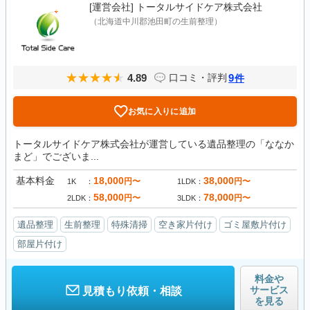
[運営会社]
トータルサイドケア株式会社
（北海道中川郡池田町の生前整理）
4.89
9
口コミ・評判
件
お気に入りに追加
トータルサイドケア株式会社が運営している遺品整理の「ななか
まど」でございま...
基本料金
18,000
38,000
円〜
円〜
1K
1LDK
58,000
78,000
円〜
円〜
2LDK
3LDK
遺品整理
生前整理
特殊清掃
空き家片付け
ゴミ屋敷片付け
部屋片付け
料金や
サービス
見積もり依頼・相談
を見る