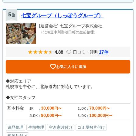
5
位
七宝グループ（しっぽうグループ）
[運営会社]
七宝グループ株式会社
（北海道中川郡池田町の生前整理）
4.88
17
口コミ・評判
件
お気に入りに追加
◆対応エリア
札幌市を中心に、北海道内に対応しています。
◆女性スタッフ...
基本料金
30,000
70,000
円〜
円〜
1K
1LDK
90,000
100,000
円〜
円〜
2LDK
3LDK
遺品整理
生前整理
空き家片付け
ゴミ屋敷片付け
部屋片付け