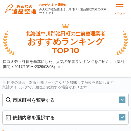
8
おかげさまで
周年
みんなの遺品整理は、片付け・遺品整理業者の検索
サイトです
メニュー
北海道中川郡池田町の
生前整理業者
おすすめランキング
10
TOP
口コミ数・評価を基準にした、人気の業者ランキングをご紹介。（集計
期間：2017/10/1〜
2026/08/08
）
※
※ 同率の場合、対応可能サービスなどを加味して順位を算出します
集計タイミングで、順位が変動する場合があります
市区町村を変更する
依頼内容を選択する