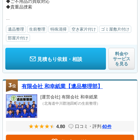
◆ご不用品の買取対応
◆貴重品捜索
...
遺品整理
生前整理
特殊清掃
空き家片付け
ゴミ屋敷片付け
部屋片付け
料金や
サービス
見積もり依頼・相談
を見る
3
位
有限会社 和幸紙業【遺品整理部】
[運営会社]
有限会社 和幸紙業
（北海道中川郡池田町の生前整理）
4.80
40
口コミ・評判
件