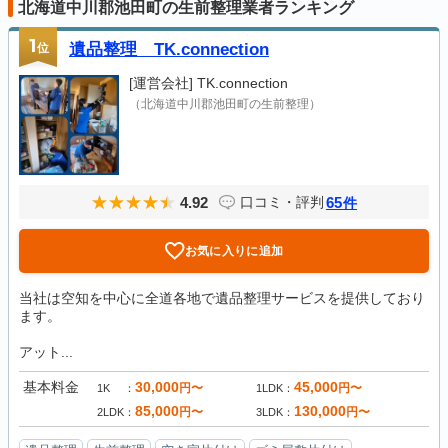
北海道中川郡池田町の生前整理業者ランキング
1
位
遺品整理 TK.connection
[運営会社]
TK.connection
（北海道中川郡池田町の生前整理）
4.92
65
口コミ・評判
件
お気に入りに追加
当社は空知を中心に全道各地で遺品整理サービスを提供しており
ます。
アット...
基本料金
30,000
45,000
円〜
円〜
1K
1LDK
85,000
130,000
円〜
円〜
2LDK
3LDK