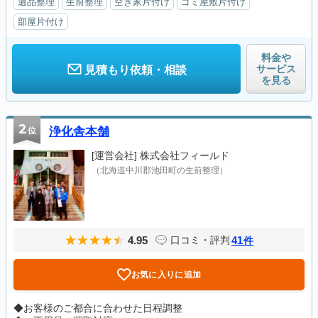
遺品整理
生前整理
空き家片付け
ゴミ屋敷片付け
部屋片付け
料金や
サービス
見積もり依頼・相談
を見る
2
位
浄化舎本舗
[運営会社]
株式会社フィールド
（北海道中川郡池田町の生前整理）
4.95
41
口コミ・評判
件
お気に入りに追加
◆お客様のご都合に合わせた日程調整