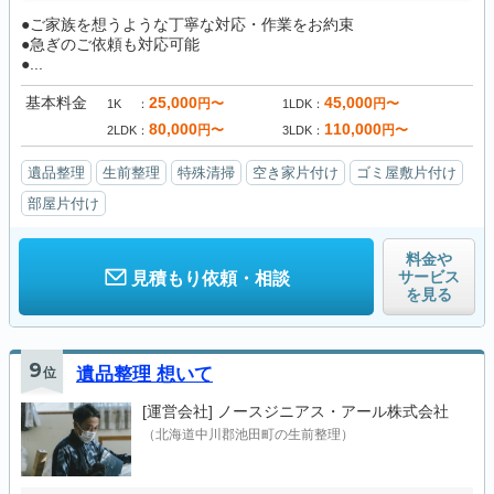
●ご家族を想うような丁寧な対応・作業をお約束
●急ぎのご依頼も対応可能
●...
基本料金
25,000
45,000
円〜
円〜
1K
1LDK
80,000
110,000
円〜
円〜
2LDK
3LDK
遺品整理
生前整理
特殊清掃
空き家片付け
ゴミ屋敷片付け
部屋片付け
料金や
サービス
見積もり依頼・相談
を見る
9
位
遺品整理 想いて
[運営会社]
ノースジニアス・アール株式会社
（北海道中川郡池田町の生前整理）