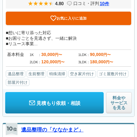
4.80
10
口コミ・評判
件
お気に入りに追加
■想いに寄り添った対応
■お困りごとを見逃さず、一緒に解決
■リユース事業...
基本料金
30,000
90,000
円〜
円〜
1K
1LDK
120,000
180,000
円〜
円〜
2LDK
3LDK
遺品整理
生前整理
特殊清掃
空き家片付け
ゴミ屋敷片付け
部屋片付け
料金や
サービス
見積もり依頼・相談
を見る
10
位
遺品整理の「ななかまど」