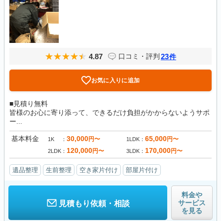
4.87
23
口コミ・評判
件
お気に入りに追加
■見積り無料
皆様のお心に寄り添って、できるだけ負担がかからないようサポ
ー...
基本料金
30,000
65,000
円〜
円〜
1K
1LDK
120,000
170,000
円〜
円〜
2LDK
3LDK
遺品整理
生前整理
空き家片付け
部屋片付け
料金や
サービス
見積もり依頼・相談
を見る