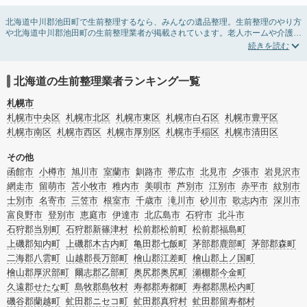
北海道中川郡池田町で生前整理するなら、みんなの遺品整理。生前整理のやり方
や北海道中川郡池田町の生前整理業者が掲載されています。老人ホームや介護施
設入居に伴う不用品の処分・回収・引き取りから、在宅介護の介護整理や福祉住
環境整理まで対応しています。北海道中川郡池田町の生前整理の料金相場情報だ
けで業者を決められない場合は、不用品の買取や遺産・財産にかかわる相続相談
などのオプションサービスで絞り込み検索を利用してみましょう。
北海道の生前整理業者ランキング一覧
またお役立ち情報も豊富なので終活でエンディングノートの選び方や、整理整
頓・老前整理・生前整理のコツについてもチェックしてみてください。
札幌市
札幌市中央区
札幌市北区
札幌市東区
札幌市白石区
札幌市豊平区
札幌市南区
札幌市西区
札幌市厚別区
札幌市手稲区
札幌市清田区
その他
函館市
小樽市
旭川市
室蘭市
釧路市
帯広市
北見市
夕張市
岩見沢市
網走市
留萌市
苫小牧市
稚内市
美唄市
芦別市
江別市
赤平市
紋別市
士別市
名寄市
三笠市
根室市
千歳市
滝川市
砂川市
歌志内市
深川市
富良野市
登別市
恵庭市
伊達市
北広島市
石狩市
北斗市
石狩郡当別町
石狩郡新篠津村
松前郡松前町
松前郡福島町
上磯郡知内町
上磯郡木古内町
亀田郡七飯町
茅部郡鹿部町
茅部郡森町
二海郡八雲町
山越郡長万部町
檜山郡江差町
檜山郡上ノ国町
檜山郡厚沢部町
爾志郡乙部町
奥尻郡奥尻町
瀬棚郡今金町
久遠郡せたな町
島牧郡島牧村
寿都郡寿都町
寿都郡黒松内町
磯谷郡蘭越町
虻田郡ニセコ町
虻田郡真狩村
虻田郡留寿都村