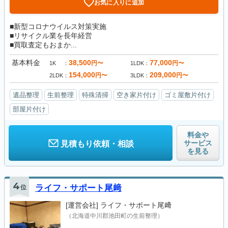
お気に入りに追加
■新型コロナウイルス対策実施
■リサイクル業を長年経営
■買取査定もおまか...
基本料金
38,500
77,000
円〜
円〜
1K
1LDK
154,000
209,000
円〜
円〜
2LDK
3LDK
遺品整理
生前整理
特殊清掃
空き家片付け
ゴミ屋敷片付け
部屋片付け
料金や
サービス
見積もり依頼・相談
を見る
4
位
ライフ・サポート尾﨑
[運営会社]
ライフ・サポート尾﨑
（北海道中川郡池田町の生前整理）