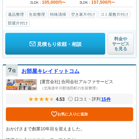
105,000
157,500
円〜
円〜
2LDK
3LDK
遺品整理
生前整理
特殊清掃
空き家片付け
ゴミ屋敷片付け
部屋片付け
料金や
サービス
見積もり依頼・相談
を見る
7
位
お部屋キレイドットコム
[運営会社]
合同会社アルファサービス
（北海道中川郡池田町の生前整理）
4.53
15
口コミ・評判
件
お気に入りに追加
おかげさまで創業10年目を迎えました。