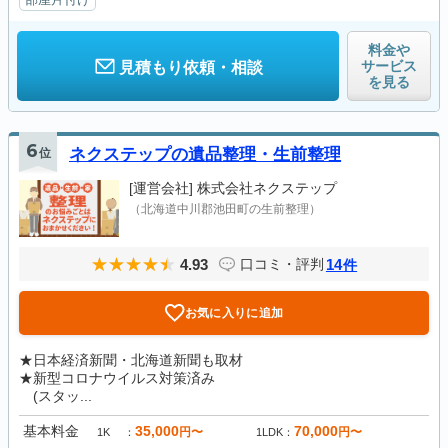
料金や
サービス
見積もり依頼・相談
を見る
6
位
ネクステップの遺品整理・生前整理
[運営会社]
株式会社ネクステップ
（北海道中川郡池田町の生前整理）
4.93
14
口コミ・評判
件
お気に入りに追加
★日本経済新聞・北海道新聞も取材
★新型コロナウイルス対策済み
(スタッ...
基本料金
35,000
70,000
円〜
円〜
1K
1LDK