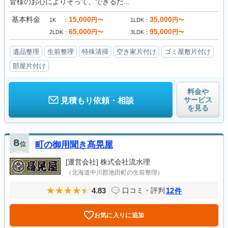
皆様のお心によりそって、できるだ...
基本料金
15,000
35,000
円〜
円〜
1K
1LDK
65,000
95,000
円〜
円〜
2LDK
3LDK
遺品整理
生前整理
特殊清掃
空き家片付け
ゴミ屋敷片付け
部屋片付け
料金や
サービス
見積もり依頼・相談
を見る
8
位
町の御用聞き髙晃屋
[運営会社]
株式会社流水理
（北海道中川郡池田町の生前整理）
4.83
12
口コミ・評判
件
お気に入りに追加