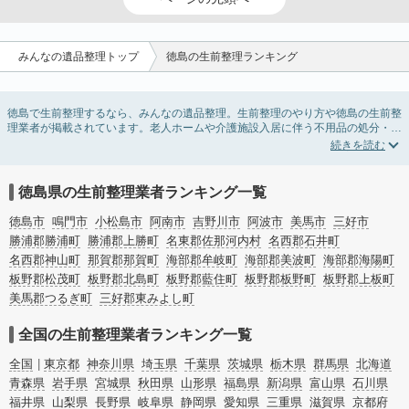
みんなの遺品整理トップ
徳島の生前整理ランキング
徳島で生前整理するなら、みんなの遺品整理。生前整理のやり方や徳島の生前整
理業者が掲載されています。老人ホームや介護施設入居に伴う不用品の処分・回
収・引き取りから、在宅介護の介護整理や福祉住環境整理まで対応しています。
徳島の生前整理の料金相場情報だけで業者を決められない場合は、不用品の買取
や遺産・財産にかかわる相続相談などのオプションサービスで絞り込み検索を利
用してみましょう。
徳島県の生前整理業者ランキング一覧
またお役立ち情報も豊富なので終活でエンディングノートの選び方や、整理整
頓・老前整理・生前整理のコツについてもチェックしてみてください。
徳島市
鳴門市
小松島市
阿南市
吉野川市
阿波市
美馬市
三好市
勝浦郡勝浦町
勝浦郡上勝町
名東郡佐那河内村
名西郡石井町
名西郡神山町
那賀郡那賀町
海部郡牟岐町
海部郡美波町
海部郡海陽町
板野郡松茂町
板野郡北島町
板野郡藍住町
板野郡板野町
板野郡上板町
美馬郡つるぎ町
三好郡東みよし町
全国の生前整理業者ランキング一覧
全国
東京都
神奈川県
埼玉県
千葉県
茨城県
栃木県
群馬県
北海道
青森県
岩手県
宮城県
秋田県
山形県
福島県
新潟県
富山県
石川県
福井県
山梨県
長野県
岐阜県
静岡県
愛知県
三重県
滋賀県
京都府