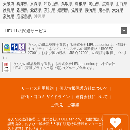
大阪府
兵庫県
奈良県
和歌山県
鳥取県
島根県
岡山県
広島県
山口県
徳島県
香川県
愛媛県
高知県
福岡県
佐賀県
長崎県
熊本県
大分県
宮崎県
鹿児島県
沖縄県
LIFULLの関連サービス
LIFULLのサービス
みんなの遺品整理を運営する株式会社LIFULL seniorは、情報セ
不動産・住宅
引越し
老人ホーム
地方創生
ママの就労支援
キュリティマネジメントシステムの国際規格「ISO/IEC
不動産クラウドファンディング
遺品整理
老後の暮らし情報
27001」および国内規格「JIS Q 27001」の認証を取得していま
農業技術
す。
みんなの遺品整理を運営する株式会社LIFULL seniorは、株式会社
LIFULL HOME'Sのサービス
LIFULL(東証プライム市場上場)のグループ企業です。
不動産・住宅
マンション
一戸建て
注文住宅
リノベーション
不動産査定
マンション専門売却査定
不動産投資
アドバイザー
住まいの窓口
住宅ローン
住まいインデックス
プライスマップ
不動産アーカイブ
空き家バンク
家賃相場
不動産会社
まちむすび
サービス利用規約
個人情報保護方針について
不動産用語集
住まいのお役立ち情報
LIFULL HOME'S PRESS
DIY Mag
アプリ
不動産データ
不動産転職
評価・口コミガイドライン
運営会社について
ご意見・ご要望
みんなの遺品整理は、株式会社LIFULL seniorが一般財団法人遺品整理士
0
認定協会、および一般社団法人事件現場特殊清掃センターと共同でサービ
スを運営しております。
お気に入り