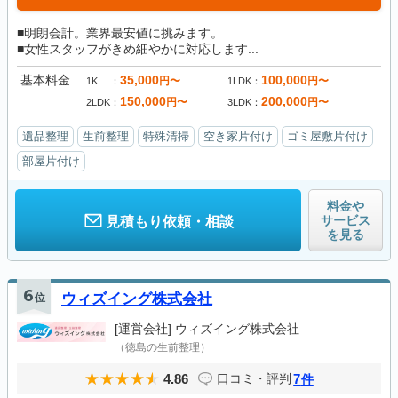
■明朗会計。業界最安値に挑みます。
■女性スタッフがきめ細やかに対応します...
基本料金
35,000
100,000
円〜
円〜
1K
1LDK
150,000
200,000
円〜
円〜
2LDK
3LDK
遺品整理
生前整理
特殊清掃
空き家片付け
ゴミ屋敷片付け
部屋片付け
料金や
サービス
見積もり依頼・相談
を見る
6
位
ウィズイング株式会社
[運営会社]
ウィズイング株式会社
（徳島の生前整理）
4.86
7
口コミ・評判
件