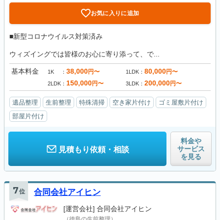
お気に入りに追加
■新型コロナウイルス対策済み
ウィズイングでは皆様のお心に寄り添って、で...
基本料金
38,000
80,000
円〜
円〜
1K
1LDK
150,000
200,000
円〜
円〜
2LDK
3LDK
遺品整理
生前整理
特殊清掃
空き家片付け
ゴミ屋敷片付け
部屋片付け
料金や
サービス
見積もり依頼・相談
を見る
7
位
合同会社アイヒン
[運営会社]
合同会社アイヒン
（徳島の生前整理）