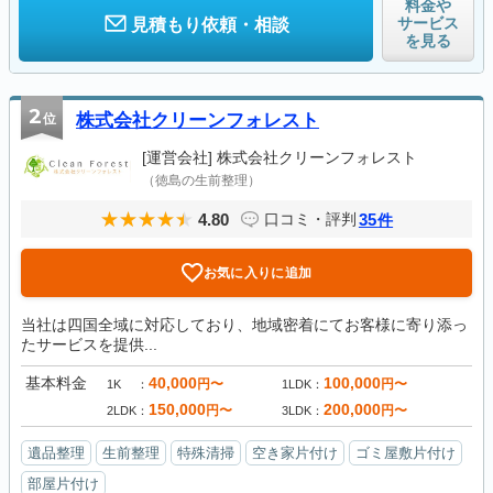
料金や
サービス
見積もり依頼・相談
を見る
2
位
株式会社クリーンフォレスト
[運営会社]
株式会社クリーンフォレスト
（徳島の生前整理）
4.80
35
口コミ・評判
件
お気に入りに追加
当社は四国全域に対応しており、地域密着にてお客様に寄り添っ
たサービスを提供...
基本料金
40,000
100,000
円〜
円〜
1K
1LDK
150,000
200,000
円〜
円〜
2LDK
3LDK
遺品整理
生前整理
特殊清掃
空き家片付け
ゴミ屋敷片付け
部屋片付け