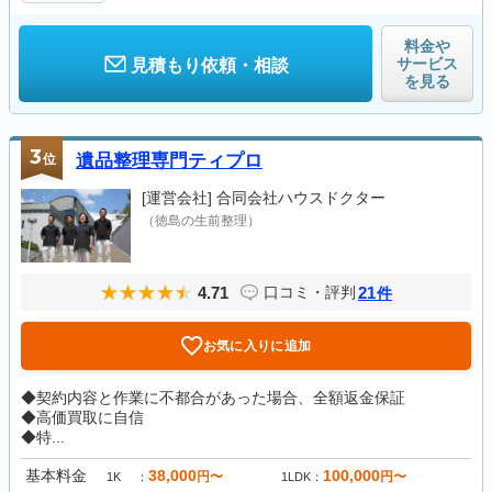
料金や
サービス
見積もり依頼・相談
を見る
3
位
遺品整理専門ティプロ
[運営会社]
合同会社ハウスドクター
（徳島の生前整理）
4.71
21
口コミ・評判
件
お気に入りに追加
◆契約内容と作業に不都合があった場合、全額返金保証
◆高価買取に自信
◆特...
基本料金
38,000
100,000
円〜
円〜
1K
1LDK