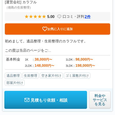
[運営会社]
カラフル
（徳島の生前整理）
5.00
2
口コミ・評判
件
お気に入りに追加
初めまして。遺品整理・生前整理のカラフルです。
この度は当店のページをご...
基本料金
38,000
98,000
円〜
円〜
1K
1LDK
148,000
198,000
円〜
円〜
2LDK
3LDK
遺品整理
生前整理
空き家片付け
ゴミ屋敷片付け
部屋片付け
料金や
サービス
見積もり依頼・相談
を見る