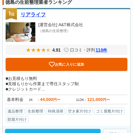
徳島の生前整理業者ランキング
1
位
リアライフ
[運営会社]
A&T株式会社
（徳島の生前整理）
4.91
110
口コミ・評判
件
お気に入りに追加
■お見積もり無料
■見積もりから作業まで専任スタッフ制
■クレジットカード...
基本料金
44,000
121,000
円〜
円〜
1K
1LDK
遺品整理
生前整理
特殊清掃
空き家片付け
ゴミ屋敷片付け
部屋片付け