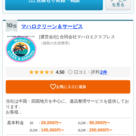
見積もり依頼・相談
を見る
10
位
マハロクリーン＆サービス
[運営会社]
合同会社マハロエクスプレス
（徳島の生前整理）
4.50
2
口コミ・評判
件
お気に入りに追加
当社は中国・四国地方を中心に、遺品整理サービスを提供してお
ります。
お客様...
基本料金
28,000
90,000
円〜
円〜
1K
1LDK
145,000
200,000
円〜
円〜
2LDK
3LDK