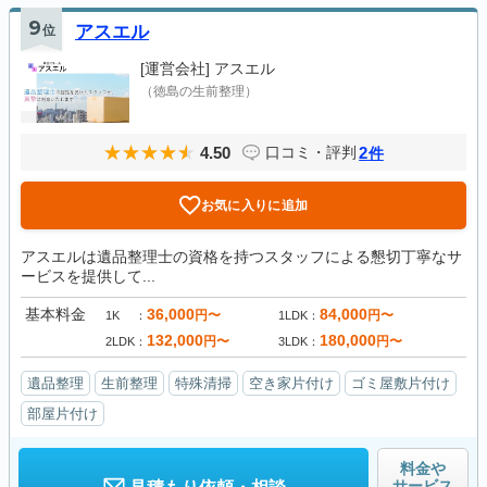
9
位
アスエル
[運営会社]
アスエル
（徳島の生前整理）
4.50
2
口コミ・評判
件
お気に入りに追加
アスエルは遺品整理士の資格を持つスタッフによる懇切丁寧なサ
ービスを提供して...
基本料金
36,000
84,000
円〜
円〜
1K
1LDK
132,000
180,000
円〜
円〜
2LDK
3LDK
遺品整理
生前整理
特殊清掃
空き家片付け
ゴミ屋敷片付け
部屋片付け
料金や
サービス