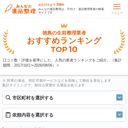
8
おかげさまで
周年
みんなの遺品整理は、片付け・遺品整理業者の検索
サイトです
メニュー
徳島の
生前整理業者
おすすめランキング
10
TOP
口コミ数・評価を基準にした、人気の業者ランキングをご紹介。（集計
期間：2017/10/1〜
2026/08/06
）
※
※ 同率の場合、対応可能サービスなどを加味して順位を算出します
集計タイミングで、順位が変動する場合があります
市区町村を選択する
依頼内容を選択する