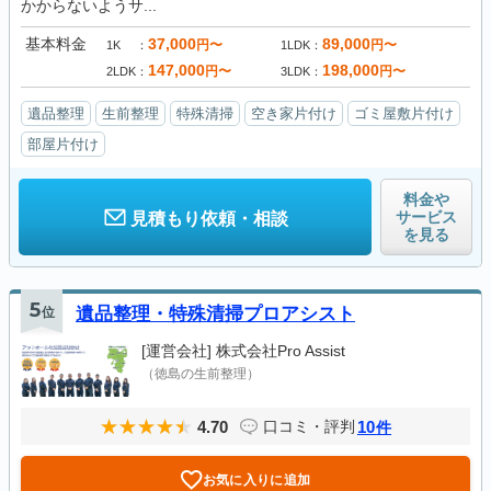
かからないようサ...
基本料金
37,000
89,000
円〜
円〜
1K
1LDK
147,000
198,000
円〜
円〜
2LDK
3LDK
遺品整理
生前整理
特殊清掃
空き家片付け
ゴミ屋敷片付け
部屋片付け
料金や
サービス
見積もり依頼・相談
を見る
5
位
遺品整理・特殊清掃プロアシスト
[運営会社]
株式会社Pro Assist
（徳島の生前整理）
4.70
10
口コミ・評判
件
お気に入りに追加