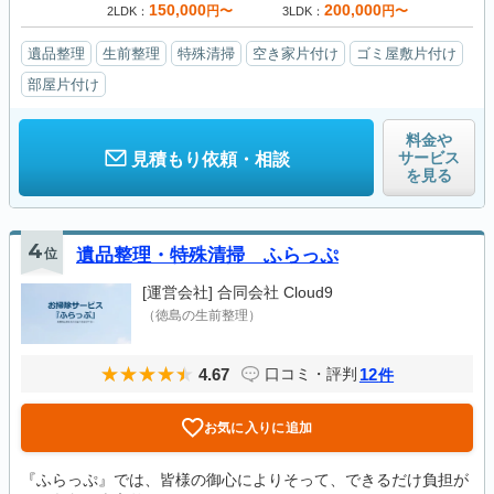
150,000
200,000
円〜
円〜
2LDK
3LDK
遺品整理
生前整理
特殊清掃
空き家片付け
ゴミ屋敷片付け
部屋片付け
料金や
サービス
見積もり依頼・相談
を見る
4
位
遺品整理・特殊清掃 ふらっぷ
[運営会社]
合同会社 Cloud9
（徳島の生前整理）
4.67
12
口コミ・評判
件
お気に入りに追加
『ふらっぷ』では、皆様の御心によりそって、できるだけ負担が