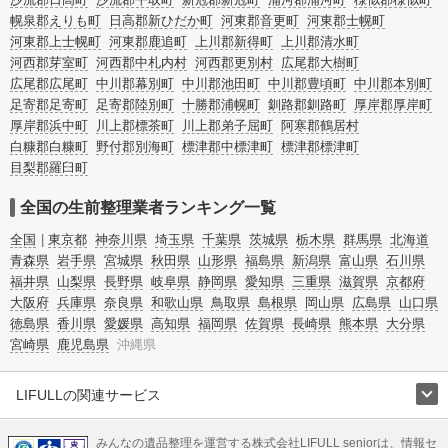
幌泉郡えりも町
日高郡新ひだか町
河東郡音更町
河東郡士幌町
河東郡上士幌町
河東郡鹿追町
上川郡新得町
上川郡清水町
河西郡芽室町
河西郡中札内村
河西郡更別村
広尾郡大樹町
広尾郡広尾町
中川郡幕別町
中川郡池田町
中川郡豊頃町
中川郡本別町
足寄郡足寄町
足寄郡陸別町
十勝郡浦幌町
釧路郡釧路町
厚岸郡厚岸町
厚岸郡浜中町
川上郡標茶町
川上郡弟子屈町
阿寒郡鶴居村
白糠郡白糠町
野付郡別海町
標津郡中標津町
標津郡標津町
目梨郡羅臼町
全国の生前整理業者ランキング一覧
全国
東京都
神奈川県
埼玉県
千葉県
茨城県
栃木県
群馬県
北海道
青森県
岩手県
宮城県
秋田県
山形県
福島県
新潟県
富山県
石川県
福井県
山梨県
長野県
岐阜県
静岡県
愛知県
三重県
滋賀県
京都府
大阪府
兵庫県
奈良県
和歌山県
鳥取県
島根県
岡山県
広島県
山口県
徳島県
香川県
愛媛県
高知県
福岡県
佐賀県
長崎県
熊本県
大分県
宮崎県
鹿児島県
沖縄県
LIFULLの関連サービス
LIFULLのサービス
みんなの遺品整理を運営する株式会社LIFULL seniorは、情報セ