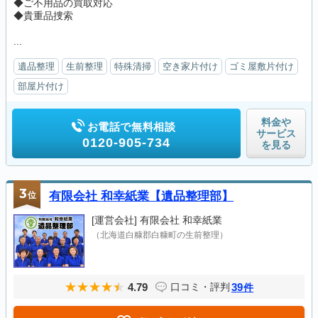
◆ご不用品の買取対応
◆貴重品捜索
...
遺品整理
生前整理
特殊清掃
空き家片付け
ゴミ屋敷片付け
部屋片付け
料金や
お電話で無料相談
サービス
0120-905-734
を見る
3
位
有限会社 和幸紙業【遺品整理部】
[運営会社]
有限会社 和幸紙業
（北海道白糠郡白糠町の生前整理）
4.79
39
口コミ・評判
件