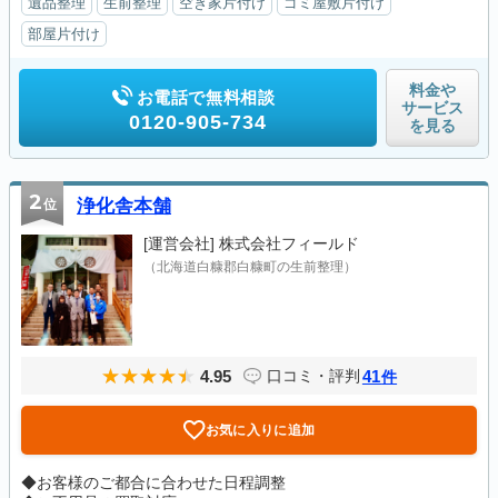
遺品整理
生前整理
空き家片付け
ゴミ屋敷片付け
部屋片付け
料金や
お電話で無料相談
サービス
0120-905-734
を見る
2
位
浄化舎本舗
[運営会社]
株式会社フィールド
（北海道白糠郡白糠町の生前整理）
4.95
41
口コミ・評判
件
お気に入りに追加
◆お客様のご都合に合わせた日程調整