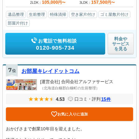
105,000
157,500
円〜
円〜
2LDK
3LDK
遺品整理
生前整理
特殊清掃
空き家片付け
ゴミ屋敷片付け
部屋片付け
料金や
お電話で無料相談
サービス
0120-905-734
を見る
7
位
お部屋キレイドットコム
[運営会社]
合同会社アルファサービス
（北海道白糠郡白糠町の生前整理）
4.53
15
口コミ・評判
件
お気に入りに追加
おかげさまで創業10年目を迎えました。