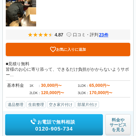
4.87
23
口コミ・評判
件
お気に入りに追加
■見積り無料
皆様のお心に寄り添って、できるだけ負担がかからないようサポ
ー...
基本料金
30,000
65,000
円〜
円〜
1K
1LDK
120,000
170,000
円〜
円〜
2LDK
3LDK
遺品整理
生前整理
空き家片付け
部屋片付け
料金や
お電話で無料相談
サービス
0120-905-734
を見る