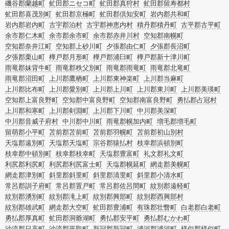
磯谷郡蘭越町
虻田郡ニセコ町
虻田郡真狩村
虻田郡留寿都村
虻田郡喜茂別町
虻田郡京極町
虻田郡倶知安町
岩内郡共和町
岩内郡岩内町
古宇郡泊村
古宇郡神恵内村
積丹郡積丹町
古平郡古平町
余市郡仁木町
余市郡余市町
余市郡赤井川村
空知郡南幌町
空知郡奈井江町
空知郡上砂川町
夕張郡由仁町
夕張郡長沼町
夕張郡栗山町
樺戸郡月形町
樺戸郡浦臼町
樺戸郡新十津川町
雨竜郡妹背牛町
雨竜郡秩父別町
雨竜郡雨竜町
雨竜郡北竜町
雨竜郡沼田町
上川郡鷹栖町
上川郡東神楽町
上川郡当麻町
上川郡比布町
上川郡愛別町
上川郡上川町
上川郡東川町
上川郡美瑛町
空知郡上富良野町
空知郡中富良野町
空知郡南富良野町
勇払郡占冠村
上川郡和寒町
上川郡剣淵町
上川郡下川町
中川郡美深町
中川郡音威子府村
中川郡中川町
雨竜郡幌加内町
増毛郡増毛町
留萌郡小平町
苫前郡苫前町
苫前郡羽幌町
苫前郡初山別村
天塩郡遠別町
天塩郡天塩町
宗谷郡猿払村
枝幸郡浜頓別町
枝幸郡中頓別町
枝幸郡枝幸町
天塩郡豊富町
礼文郡礼文町
利尻郡利尻町
利尻郡利尻富士町
天塩郡幌延町
網走郡美幌町
網走郡津別町
斜里郡斜里町
斜里郡清里町
斜里郡小清水町
常呂郡訓子府町
常呂郡置戸町
常呂郡佐呂間町
紋別郡遠軽町
紋別郡湧別町
紋別郡滝上町
紋別郡興部町
紋別郡西興部村
紋別郡雄武町
網走郡大空町
虻田郡豊浦町
有珠郡壮瞥町
白老郡白老町
勇払郡厚真町
虻田郡洞爺湖町
勇払郡安平町
勇払郡むかわ町
沙流郡日高町
沙流郡平取町
新冠郡新冠町
浦河郡浦河町
様似郡様似町