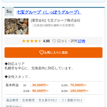
5
位
七宝グループ（しっぽうグループ）
[運営会社]
七宝グループ株式会社
（北海道白糠郡白糠町の生前整理）
4.88
17
口コミ・評判
件
お気に入りに追加
◆対応エリア
札幌市を中心に、北海道内に対応しています。
◆女性スタッフ...
基本料金
30,000
70,000
円〜
円〜
1K
1LDK
90,000
100,000
円〜
円〜
2LDK
3LDK
遺品整理
生前整理
空き家片付け
ゴミ屋敷片付け
部屋片付け