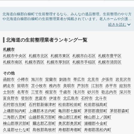
北海道白糠郡白糠町で生前整理するなら、みんなの遺品整理。生前整理のやり方
や北海道白糠郡白糠町の生前整理業者が掲載されています。老人ホームや介護施
設入居に伴う不用品の処分・回収・引き取りから、在宅介護の介護整理や福祉住
環境整理まで対応しています。北海道白糠郡白糠町の生前整理の料金相場情報だ
けで業者を決められない場合は、不用品の買取や遺産・財産にかかわる相続相談
などのオプションサービスで絞り込み検索を利用してみましょう。
北海道の生前整理業者ランキング一覧
またお役立ち情報も豊富なので終活でエンディングノートの選び方や、整理整
頓・老前整理・生前整理のコツについてもチェックしてみてください。
札幌市
札幌市中央区
札幌市北区
札幌市東区
札幌市白石区
札幌市豊平区
札幌市南区
札幌市西区
札幌市厚別区
札幌市手稲区
札幌市清田区
その他
函館市
小樽市
旭川市
室蘭市
釧路市
帯広市
北見市
夕張市
岩見沢市
網走市
留萌市
苫小牧市
稚内市
美唄市
芦別市
江別市
赤平市
紋別市
士別市
名寄市
三笠市
根室市
千歳市
滝川市
砂川市
歌志内市
深川市
富良野市
登別市
恵庭市
伊達市
北広島市
石狩市
北斗市
石狩郡当別町
石狩郡新篠津村
松前郡松前町
松前郡福島町
上磯郡知内町
上磯郡木古内町
亀田郡七飯町
茅部郡鹿部町
茅部郡森町
二海郡八雲町
山越郡長万部町
檜山郡江差町
檜山郡上ノ国町
檜山郡厚沢部町
爾志郡乙部町
奥尻郡奥尻町
瀬棚郡今金町
久遠郡せたな町
島牧郡島牧村
寿都郡寿都町
寿都郡黒松内町