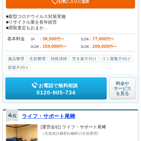
お気に入りに追加
■新型コロナウイルス対策実施
■リサイクル業を長年経営
■買取査定もおまか...
基本料金
38,500
77,000
円〜
円〜
1K
1LDK
154,000
209,000
円〜
円〜
2LDK
3LDK
遺品整理
生前整理
特殊清掃
空き家片付け
ゴミ屋敷片付け
部屋片付け
料金や
お電話で無料相談
サービス
0120-905-734
を見る
4
位
ライフ・サポート尾﨑
[運営会社]
ライフ・サポート尾﨑
（北海道白糠郡白糠町の生前整理）