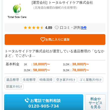
[運営会社]
トータルサイドケア株式会社
（北海道白糠郡白糠町の生前整理）
4.89
9
口コミ・評判
件
お気に入りに追加
トータルサイドケア株式会社が運営している遺品整理の「ななか
まど」でございま...
基本料金
18,000
38,000
円〜
円〜
1K
1LDK
58,000
78,000
円〜
円〜
2LDK
3LDK
遺品整理
生前整理
特殊清掃
空き家片付け
ゴミ屋敷片付け
部屋片付け
料金や
お電話で無料相談
サービス
0120-905-734
を見る