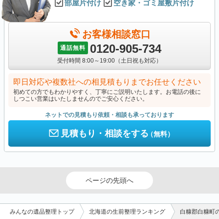
部屋片付け
空き家・ゴミ屋敷片付け
お客様相談窓口
0120-905-734
通話無料
受付時間 8:00～19:00（土日祝も対応）
即日対応や複数社への相見積もりまでお任せください
初めての方でもわかりやすく、丁寧にご説明いたします。お電話の後に
しつこい営業はいたしませんのでご安心ください。
ネットでの見積もり依頼・相談も承っております
見積もり・相談をする
（無料）
ページの先頭へ
みんなの遺品整理トップ
北海道の生前整理ランキング
白糠郡白糠町