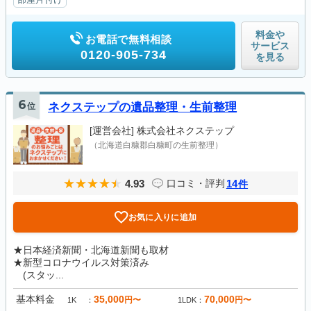
料金や
お電話で無料相談
サービス
0120-905-734
を見る
6
位
ネクステップの遺品整理・生前整理
[運営会社]
株式会社ネクステップ
（北海道白糠郡白糠町の生前整理）
4.93
14
口コミ・評判
件
お気に入りに追加
★日本経済新聞・北海道新聞も取材
★新型コロナウイルス対策済み
(スタッ...
基本料金
35,000
70,000
円〜
円〜
1K
1LDK