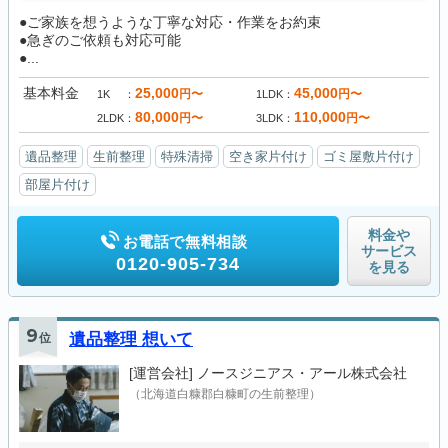
●ご家族を想うような丁寧な対応・作業をお約束
●急ぎのご依頼も対応可能
●...
基本料金
25,000
45,000
円〜
円〜
1K
1LDK
80,000
110,000
円〜
円〜
2LDK
3LDK
遺品整理
生前整理
特殊清掃
空き家片付け
ゴミ屋敷片付け
部屋片付け
料金や
お電話で無料相談
サービス
0120-905-734
を見る
9
位
遺品整理 想いて
[運営会社]
ノースジニアス・アール株式会社
（北海道白糠郡白糠町の生前整理）