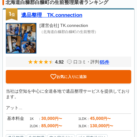
北海道白糠郡白糠町の生前整理業者ランキング
1
位
遺品整理 TK.connection
[運営会社]
TK.connection
（北海道白糠郡白糠町の生前整理）
4.92
65
口コミ・評判
件
お気に入りに追加
当社は空知を中心に全道各地で遺品整理サービスを提供しており
ます。
アット...
基本料金
30,000
45,000
円〜
円〜
1K
1LDK
85,000
130,000
円〜
円〜
2LDK
3LDK