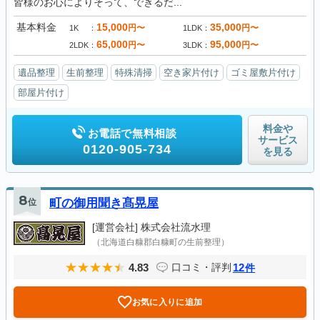
皆様のお心によりそって、できるだ...
基本料金
15,000
35,000
円〜
円〜
1K
1LDK
65,000
95,000
円〜
円〜
2LDK
3LDK
遺品整理
生前整理
特殊清掃
空き家片付け
ゴミ屋敷片付け
部屋片付け
料金や
お電話で無料相談
サービス
0120-905-734
を見る
8
位
町の御用聞き髙晃屋
[運営会社]
株式会社流水理
（北海道白糠郡白糠町の生前整理）
4.83
12
口コミ・評判
件
お気に入りに追加