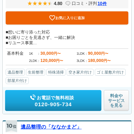
4.80
10
口コミ・評判
件
お気に入りに追加
■想いに寄り添った対応
■お困りごとを見逃さず、一緒に解決
■リユース事業...
基本料金
30,000
90,000
円〜
円〜
1K
1LDK
120,000
180,000
円〜
円〜
2LDK
3LDK
遺品整理
生前整理
特殊清掃
空き家片付け
ゴミ屋敷片付け
部屋片付け
料金や
お電話で無料相談
サービス
0120-905-734
を見る
10
位
遺品整理の「ななかまど」