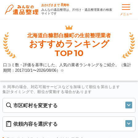
8
おかげさまで
周年
みんなの遺品整理は、片付け・遺品整理業者の検索
サイトです
メニュー
北海道白糠郡白糠町の
生前整理業者
おすすめランキング
10
TOP
口コミ数・評価を基準にした、人気の業者ランキングをご紹介。（集計
期間：2017/10/1〜
2026/08/06
）
※
※ 同率の場合、対応可能サービスなどを加味して順位を算出します
集計タイミングで、順位が変動する場合があります
市区町村を変更する
依頼内容を選択する