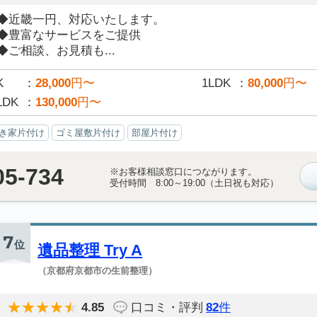
◆近畿一円、対応いたします。
◆豊富なサービスをご提供
◆ご相談、お見積も...
K
28,000
円〜
1LDK
80,000
円〜
LDK
130,000
円〜
き家片付け
ゴミ屋敷片付け
部屋片付け
05-734
※お客様相談窓口につながります。
受付時間 8:00～19:00（土日祝も対応）
7
位
遺品整理 Try A
（京都府京都市の生前整理）
4.85
口コミ・評判
82
件