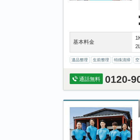
1
基本料金
2
遺品整理
生前整理
特殊清掃
空
0120-9
通話無料