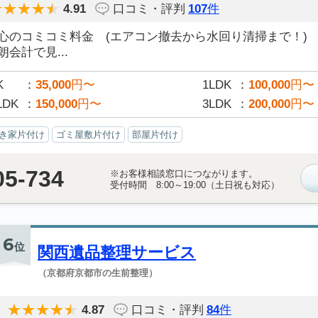
4.91
口コミ・評判
107
件
安心のコミコミ料金 (エアコン撤去から水回り清掃まで！)
朗会計で見...
K
35,000
円〜
1LDK
100,000
円〜
LDK
150,000
円〜
3LDK
200,000
円〜
き家片付け
ゴミ屋敷片付け
部屋片付け
05-734
※お客様相談窓口につながります。
受付時間 8:00～19:00（土日祝も対応）
6
位
関西遺品整理サービス
（京都府京都市の生前整理）
4.87
口コミ・評判
84
件