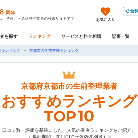
8
無
0
周年
は、片付け・遺品整理業者の検索サイトです
お気に入り
者を探す
ランキング
サービスと料金相場
記事一覧
理ランキング
京都市の生前整理ランキング
京都府京都市の
生前整理業者
おすすめランキング
10
TOP
口コミ数・評価を基準にした、人気の業者ランキングをご紹介。
（ 集計期間：2017/10/1〜
2026/08/08
）
※