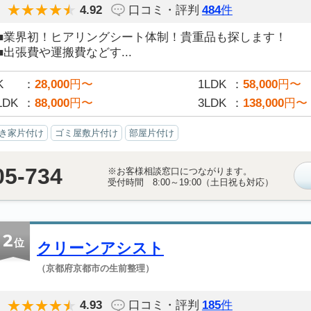
4.92
口コミ・評判
484
件
■業界初！ヒアリングシート体制！貴重品も探します！
■出張費や運搬費などす...
K
28,000
円〜
1LDK
58,000
円〜
LDK
88,000
円〜
3LDK
138,000
円〜
き家片付け
ゴミ屋敷片付け
部屋片付け
05-734
※お客様相談窓口につながります。
受付時間 8:00～19:00（土日祝も対応）
2
位
クリーンアシスト
（京都府京都市の生前整理）
4.93
口コミ・評判
185
件