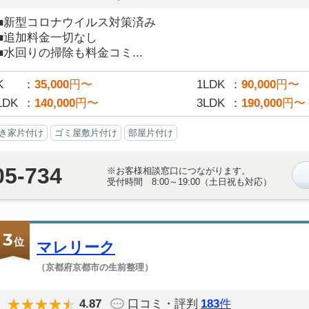
■新型コロナウイルス対策済み
■追加料金一切なし
■水回りの掃除も料金コミ...
K
35,000
円〜
1LDK
90,000
円〜
LDK
140,000
円〜
3LDK
190,000
円〜
き家片付け
ゴミ屋敷片付け
部屋片付け
05-734
※お客様相談窓口につながります。
受付時間 8:00～19:00（土日祝も対応）
3
位
マレリーク
（京都府京都市の生前整理）
4.87
口コミ・評判
183
件