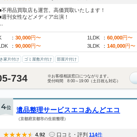
■不用品買取店も運営。高価買取いたします！
■週刊女性などメディア出演！
..
K
30,000
円〜
1LDK
60,000
円〜
LDK
90,000
円〜
3LDK
140,000
円〜
き家片付け
ゴミ屋敷片付け
部屋片付け
05-734
※お客様相談窓口につながります。
受付時間 8:00～19:00（土日祝も対応）
4
位
遺品整理サービスエコあんどエコ
（京都府京都市の生前整理）
4.92
口コミ・評判
114
件