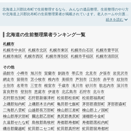
北海道上川郡比布町で生前整理するなら、みんなの遺品整理。生前整理のやり方
や北海道上川郡比布町の生前整理業者が掲載されています。老人ホームや介護施
設入居に伴う不用品の処分・回収・引き取りから、在宅介護の介護整理や福祉住
環境整理まで対応しています。北海道上川郡比布町の生前整理の料金相場情報だ
けで業者を決められない場合は、不用品の買取や遺産・財産にかかわる相続相談
などのオプションサービスで絞り込み検索を利用してみましょう。
北海道の生前整理業者ランキング一覧
またお役立ち情報も豊富なので終活でエンディングノートの選び方や、整理整
頓・老前整理・生前整理のコツについてもチェックしてみてください。
札幌市
札幌市中央区
札幌市北区
札幌市東区
札幌市白石区
札幌市豊平区
札幌市南区
札幌市西区
札幌市厚別区
札幌市手稲区
札幌市清田区
その他
函館市
小樽市
旭川市
室蘭市
釧路市
帯広市
北見市
夕張市
岩見沢市
網走市
留萌市
苫小牧市
稚内市
美唄市
芦別市
江別市
赤平市
紋別市
士別市
名寄市
三笠市
根室市
千歳市
滝川市
砂川市
歌志内市
深川市
富良野市
登別市
恵庭市
伊達市
北広島市
石狩市
北斗市
石狩郡当別町
石狩郡新篠津村
松前郡松前町
松前郡福島町
上磯郡知内町
上磯郡木古内町
亀田郡七飯町
茅部郡鹿部町
茅部郡森町
二海郡八雲町
山越郡長万部町
檜山郡江差町
檜山郡上ノ国町
檜山郡厚沢部町
爾志郡乙部町
奥尻郡奥尻町
瀬棚郡今金町
久遠郡せたな町
島牧郡島牧村
寿都郡寿都町
寿都郡黒松内町
磯谷郡蘭越町
虻田郡ニセコ町
虻田郡真狩村
虻田郡留寿都村