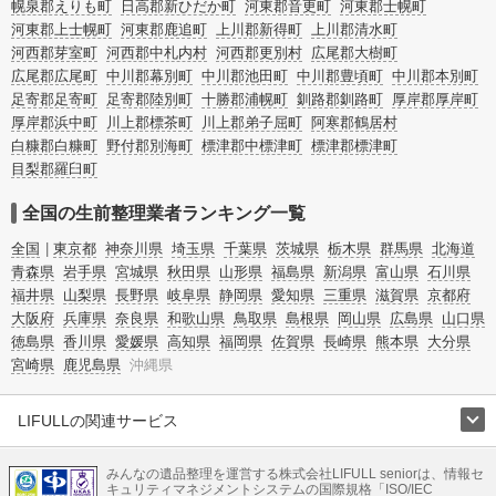
幌泉郡えりも町
日高郡新ひだか町
河東郡音更町
河東郡士幌町
河東郡上士幌町
河東郡鹿追町
上川郡新得町
上川郡清水町
河西郡芽室町
河西郡中札内村
河西郡更別村
広尾郡大樹町
広尾郡広尾町
中川郡幕別町
中川郡池田町
中川郡豊頃町
中川郡本別町
足寄郡足寄町
足寄郡陸別町
十勝郡浦幌町
釧路郡釧路町
厚岸郡厚岸町
厚岸郡浜中町
川上郡標茶町
川上郡弟子屈町
阿寒郡鶴居村
白糠郡白糠町
野付郡別海町
標津郡中標津町
標津郡標津町
目梨郡羅臼町
全国の生前整理業者ランキング一覧
全国
東京都
神奈川県
埼玉県
千葉県
茨城県
栃木県
群馬県
北海道
青森県
岩手県
宮城県
秋田県
山形県
福島県
新潟県
富山県
石川県
福井県
山梨県
長野県
岐阜県
静岡県
愛知県
三重県
滋賀県
京都府
大阪府
兵庫県
奈良県
和歌山県
鳥取県
島根県
岡山県
広島県
山口県
徳島県
香川県
愛媛県
高知県
福岡県
佐賀県
長崎県
熊本県
大分県
宮崎県
鹿児島県
沖縄県
LIFULLの関連サービス
LIFULLのサービス
みんなの遺品整理を運営する株式会社LIFULL seniorは、情報セ
不動産・住宅
引越し
老人ホーム
地方創生
ママの就労支援
キュリティマネジメントシステムの国際規格「ISO/IEC