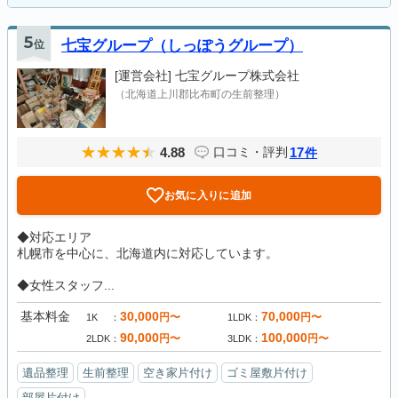
5
位
七宝グループ（しっぽうグループ）
[運営会社]
七宝グループ株式会社
（北海道上川郡比布町の生前整理）
4.88
17
口コミ・評判
件
お気に入りに追加
◆対応エリア
札幌市を中心に、北海道内に対応しています。
◆女性スタッフ...
基本料金
30,000
70,000
円〜
円〜
1K
1LDK
90,000
100,000
円〜
円〜
2LDK
3LDK
遺品整理
生前整理
空き家片付け
ゴミ屋敷片付け
部屋片付け