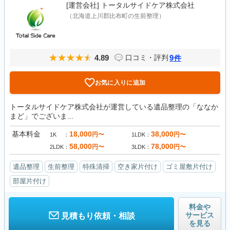
[運営会社]
トータルサイドケア株式会社
（北海道上川郡比布町の生前整理）
4.89
9
口コミ・評判
件
お気に入りに追加
トータルサイドケア株式会社が運営している遺品整理の「ななか
まど」でございま...
基本料金
18,000
38,000
円〜
円〜
1K
1LDK
58,000
78,000
円〜
円〜
2LDK
3LDK
遺品整理
生前整理
特殊清掃
空き家片付け
ゴミ屋敷片付け
部屋片付け
料金や
サービス
見積もり依頼・相談
を見る