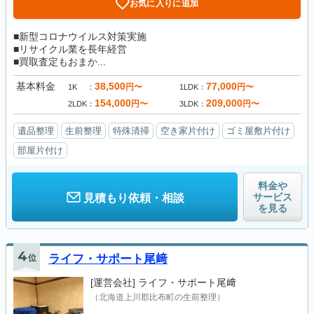
お気に入りに追加
■新型コロナウイルス対策実施
■リサイクル業を長年経営
■買取査定もおまか...
基本料金
38,500
77,000
円〜
円〜
1K
1LDK
154,000
209,000
円〜
円〜
2LDK
3LDK
遺品整理
生前整理
特殊清掃
空き家片付け
ゴミ屋敷片付け
部屋片付け
料金や
サービス
見積もり依頼・相談
を見る
4
位
ライフ・サポート尾﨑
[運営会社]
ライフ・サポート尾﨑
（北海道上川郡比布町の生前整理）