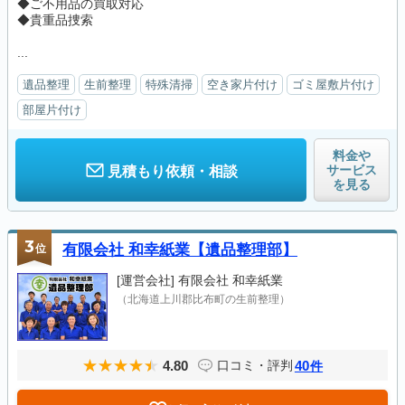
◆ご不用品の買取対応
◆貴重品捜索
...
遺品整理
生前整理
特殊清掃
空き家片付け
ゴミ屋敷片付け
部屋片付け
料金や
サービス
見積もり依頼・相談
を見る
3
位
有限会社 和幸紙業【遺品整理部】
[運営会社]
有限会社 和幸紙業
（北海道上川郡比布町の生前整理）
4.80
40
口コミ・評判
件