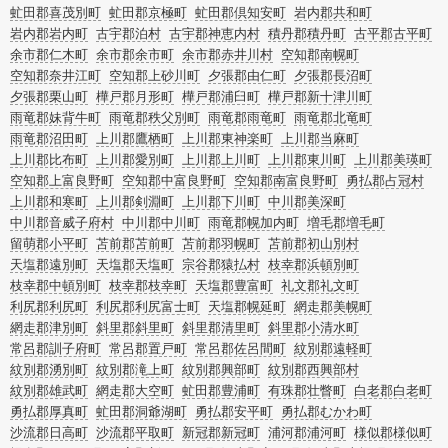
虻田郡喜茂別町
虻田郡京極町
虻田郡倶知安町
岩内郡共和町
岩内郡岩内町
古宇郡泊村
古宇郡神恵内村
積丹郡積丹町
古平郡古平町
余市郡仁木町
余市郡余市町
余市郡赤井川村
空知郡南幌町
空知郡奈井江町
空知郡上砂川町
夕張郡由仁町
夕張郡長沼町
夕張郡栗山町
樺戸郡月形町
樺戸郡浦臼町
樺戸郡新十津川町
雨竜郡妹背牛町
雨竜郡秩父別町
雨竜郡雨竜町
雨竜郡北竜町
雨竜郡沼田町
上川郡鷹栖町
上川郡東神楽町
上川郡当麻町
上川郡比布町
上川郡愛別町
上川郡上川町
上川郡東川町
上川郡美瑛町
空知郡上富良野町
空知郡中富良野町
空知郡南富良野町
勇払郡占冠村
上川郡和寒町
上川郡剣淵町
上川郡下川町
中川郡美深町
中川郡音威子府村
中川郡中川町
雨竜郡幌加内町
増毛郡増毛町
留萌郡小平町
苫前郡苫前町
苫前郡羽幌町
苫前郡初山別村
天塩郡遠別町
天塩郡天塩町
宗谷郡猿払村
枝幸郡浜頓別町
枝幸郡中頓別町
枝幸郡枝幸町
天塩郡豊富町
礼文郡礼文町
利尻郡利尻町
利尻郡利尻富士町
天塩郡幌延町
網走郡美幌町
網走郡津別町
斜里郡斜里町
斜里郡清里町
斜里郡小清水町
常呂郡訓子府町
常呂郡置戸町
常呂郡佐呂間町
紋別郡遠軽町
紋別郡湧別町
紋別郡滝上町
紋別郡興部町
紋別郡西興部村
紋別郡雄武町
網走郡大空町
虻田郡豊浦町
有珠郡壮瞥町
白老郡白老町
勇払郡厚真町
虻田郡洞爺湖町
勇払郡安平町
勇払郡むかわ町
沙流郡日高町
沙流郡平取町
新冠郡新冠町
浦河郡浦河町
様似郡様似町