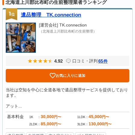
北海道上川郡比布町の生前整理業者ランキング
1
位
遺品整理 TK.connection
[運営会社]
TK.connection
（北海道上川郡比布町の生前整理）
4.92
65
口コミ・評判
件
お気に入りに追加
当社は空知を中心に全道各地で遺品整理サービスを提供しており
ます。
アット...
基本料金
30,000
45,000
円〜
円〜
1K
1LDK
85,000
130,000
円〜
円〜
2LDK
3LDK