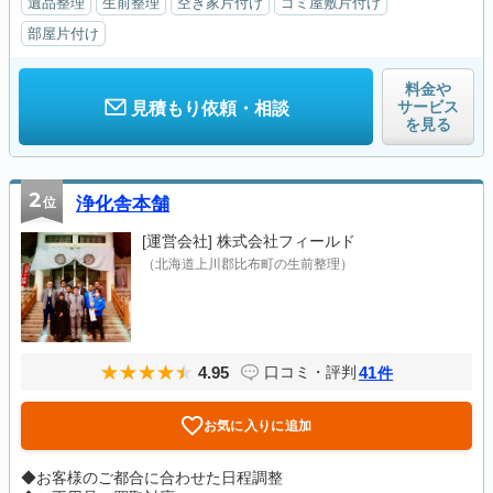
遺品整理
生前整理
空き家片付け
ゴミ屋敷片付け
部屋片付け
料金や
サービス
見積もり依頼・相談
を見る
2
位
浄化舎本舗
[運営会社]
株式会社フィールド
（北海道上川郡比布町の生前整理）
4.95
41
口コミ・評判
件
お気に入りに追加
◆お客様のご都合に合わせた日程調整