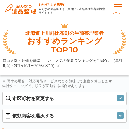
8
おかげさまで
周年
みんなの遺品整理は、片付け・遺品整理業者の検索
サイトです
メニュー
北海道上川郡比布町の
生前整理業者
おすすめランキング
10
TOP
口コミ数・評価を基準にした、人気の業者ランキングをご紹介。（集計
期間：2017/10/1〜
2026/08/10
）
※
※ 同率の場合、対応可能サービスなどを加味して順位を算出します
集計タイミングで、順位が変動する場合があります
市区町村を変更する
依頼内容を選択する