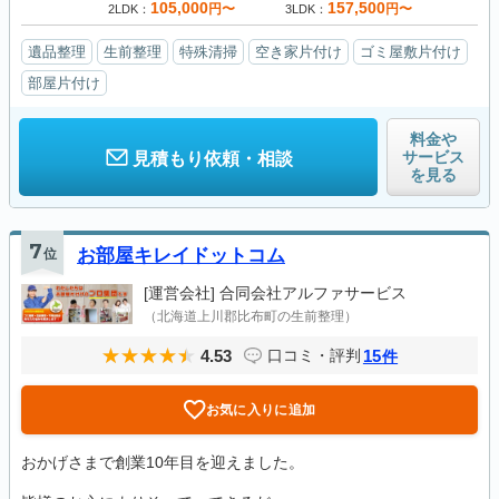
105,000
157,500
円〜
円〜
2LDK
3LDK
遺品整理
生前整理
特殊清掃
空き家片付け
ゴミ屋敷片付け
部屋片付け
料金や
サービス
見積もり依頼・相談
を見る
7
位
お部屋キレイドットコム
[運営会社]
合同会社アルファサービス
（北海道上川郡比布町の生前整理）
4.53
15
口コミ・評判
件
お気に入りに追加
おかげさまで創業10年目を迎えました。