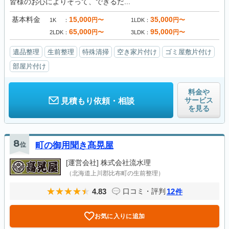
皆様のお心によりそって、できるだ...
基本料金
15,000
35,000
円〜
円〜
1K
1LDK
65,000
95,000
円〜
円〜
2LDK
3LDK
遺品整理
生前整理
特殊清掃
空き家片付け
ゴミ屋敷片付け
部屋片付け
料金や
サービス
見積もり依頼・相談
を見る
8
位
町の御用聞き髙晃屋
[運営会社]
株式会社流水理
（北海道上川郡比布町の生前整理）
4.83
12
口コミ・評判
件
お気に入りに追加