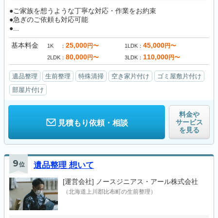
●ご家族を想うような丁寧な対応・作業をお約束
●急ぎのご依頼も対応可能
●...
基本料金
25,000
45,000
円〜
円〜
1K
1LDK
80,000
110,000
円〜
円〜
2LDK
3LDK
遺品整理
生前整理
特殊清掃
空き家片付け
ゴミ屋敷片付け
部屋片付け
料金や
サービス
見積もり依頼・相談
を見る
9
位
遺品整理 想いて
[運営会社]
ノースジニアス・アール株式会社
（北海道上川郡比布町の生前整理）