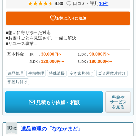
4.80
10
口コミ・評判
件
お気に入りに追加
■想いに寄り添った対応
■お困りごとを見逃さず、一緒に解決
■リユース事業...
基本料金
30,000
90,000
円〜
円〜
1K
1LDK
120,000
180,000
円〜
円〜
2LDK
3LDK
遺品整理
生前整理
特殊清掃
空き家片付け
ゴミ屋敷片付け
部屋片付け
料金や
サービス
見積もり依頼・相談
を見る
10
位
遺品整理の「ななかまど」