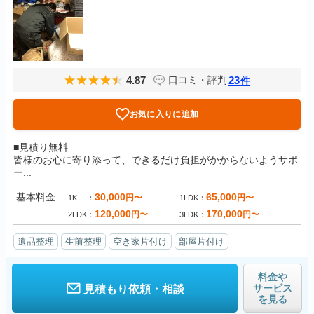
4.87
23
口コミ・評判
件
お気に入りに追加
■見積り無料
皆様のお心に寄り添って、できるだけ負担がかからないようサポ
ー...
基本料金
30,000
65,000
円〜
円〜
1K
1LDK
120,000
170,000
円〜
円〜
2LDK
3LDK
遺品整理
生前整理
空き家片付け
部屋片付け
料金や
サービス
見積もり依頼・相談
を見る