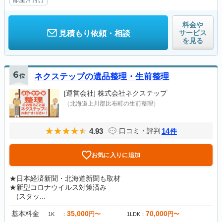
料金や
サービス
見積もり依頼・相談
を見る
6
位
ネクステップの遺品整理・生前整理
[運営会社]
株式会社ネクステップ
（北海道上川郡比布町の生前整理）
4.93
14
口コミ・評判
件
お気に入りに追加
★日本経済新聞・北海道新聞も取材
★新型コロナウイルス対策済み
(スタッ...
基本料金
35,000
70,000
円〜
円〜
1K
1LDK