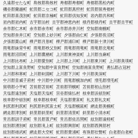
久遠郡せたな町
島牧郡島牧村
寿都郡寿都町
寿都郡黒松内町
磯谷郡蘭越町
虻田郡ニセコ町
虻田郡真狩村
虻田郡留寿都村
虻田郡喜茂別町
虻田郡京極町
虻田郡倶知安町
岩内郡共和町
岩内郡岩内町
古宇郡泊村
古宇郡神恵内村
積丹郡積丹町
古平郡古平町
余市郡仁木町
余市郡余市町
余市郡赤井川村
空知郡南幌町
空知郡奈井江町
空知郡上砂川町
夕張郡由仁町
夕張郡長沼町
夕張郡栗山町
樺戸郡月形町
樺戸郡浦臼町
樺戸郡新十津川町
雨竜郡妹背牛町
雨竜郡秩父別町
雨竜郡雨竜町
雨竜郡北竜町
雨竜郡沼田町
上川郡鷹栖町
上川郡東神楽町
上川郡当麻町
上川郡比布町
上川郡愛別町
上川郡上川町
上川郡東川町
上川郡美瑛町
空知郡上富良野町
空知郡中富良野町
空知郡南富良野町
勇払郡占冠村
上川郡和寒町
上川郡剣淵町
上川郡下川町
中川郡美深町
中川郡音威子府村
中川郡中川町
雨竜郡幌加内町
増毛郡増毛町
留萌郡小平町
苫前郡苫前町
苫前郡羽幌町
苫前郡初山別村
天塩郡遠別町
天塩郡天塩町
宗谷郡猿払村
枝幸郡浜頓別町
枝幸郡中頓別町
枝幸郡枝幸町
天塩郡豊富町
礼文郡礼文町
利尻郡利尻町
利尻郡利尻富士町
天塩郡幌延町
網走郡美幌町
網走郡津別町
斜里郡斜里町
斜里郡清里町
斜里郡小清水町
常呂郡訓子府町
常呂郡置戸町
常呂郡佐呂間町
紋別郡遠軽町
紋別郡湧別町
紋別郡滝上町
紋別郡興部町
紋別郡西興部村
紋別郡雄武町
網走郡大空町
虻田郡豊浦町
有珠郡壮瞥町
白老郡白老町