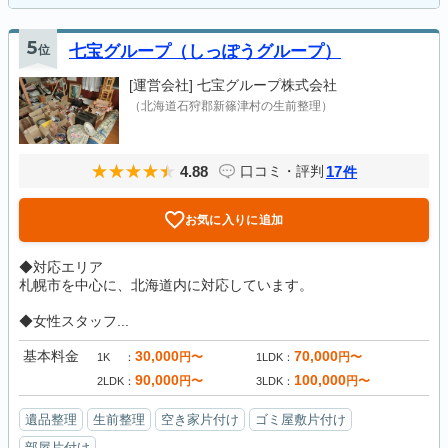
5
位
七宝グループ（しっぽうグループ）
[運営会社]
七宝グループ株式会社
（北海道石狩郡新篠津村の生前整理）
4.88
17
口コミ・評判
件
お気に入りに追加
◆対応エリア
札幌市を中心に、北海道内に対応しています。
◆女性スタッフ...
基本料金
30,000
70,000
円〜
円〜
1K
1LDK
90,000
100,000
円〜
円〜
2LDK
3LDK
遺品整理
生前整理
空き家片付け
ゴミ屋敷片付け
部屋片付け