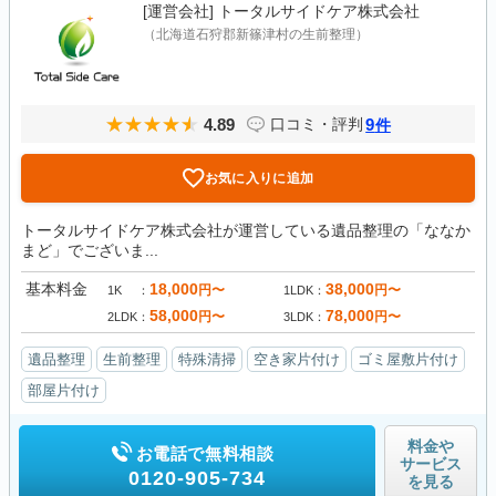
[運営会社]
トータルサイドケア株式会社
（北海道石狩郡新篠津村の生前整理）
4.89
9
口コミ・評判
件
お気に入りに追加
トータルサイドケア株式会社が運営している遺品整理の「ななか
まど」でございま...
基本料金
18,000
38,000
円〜
円〜
1K
1LDK
58,000
78,000
円〜
円〜
2LDK
3LDK
遺品整理
生前整理
特殊清掃
空き家片付け
ゴミ屋敷片付け
部屋片付け
料金や
お電話で無料相談
サービス
0120-905-734
を見る