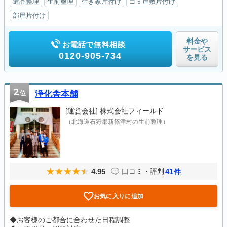
遺品整理
生前整理
空き家片付け
ゴミ屋敷片付け
部屋片付け
料金や
お電話で無料相談
サービス
0120-905-734
を見る
2
位
浄化舎本舗
[運営会社]
株式会社フィールド
（北海道石狩郡新篠津村の生前整理）
4.95
41
口コミ・評判
件
お気に入りに追加
◆お客様のご都合に合わせた日程調整