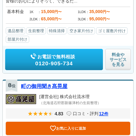
皆様のお心によりそって、できるだ...
基本料金
15,000
35,000
円〜
円〜
1K
1LDK
65,000
95,000
円〜
円〜
2LDK
3LDK
遺品整理
生前整理
特殊清掃
空き家片付け
ゴミ屋敷片付け
部屋片付け
料金や
お電話で無料相談
サービス
0120-905-734
を見る
8
位
町の御用聞き髙晃屋
[運営会社]
株式会社流水理
（北海道石狩郡新篠津村の生前整理）
4.83
12
口コミ・評判
件
お気に入りに追加