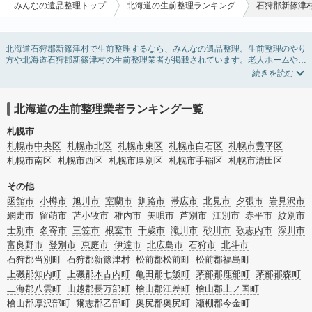
みんなの遺品整理トップ
北海道の生前整理ランキング
石狩郡新篠津
北海道石狩郡新篠津村で生前整理するなら、みんなの遺品整理。生前整理のやり
方や北海道石狩郡新篠津村の生前整理業者が掲載されています。老人ホームや介
護施設入居に伴う不用品の処分・回収・引き取りから、在宅介護の介護整理や福
祉住環境整理まで対応しています。北海道石狩郡新篠津村の生前整理の料金相場
情報だけで業者を決められない場合は、不用品の買取や遺産・財産にかかわる相
続相談などのオプションサービスで絞り込み検索を利用してみましょう。
北海道の生前整理業者ランキング一覧
またお役立ち情報も豊富なので終活でエンディングノートの選び方や、整理整
頓・老前整理・生前整理のコツについてもチェックしてみてください。
札幌市
札幌市中央区
札幌市北区
札幌市東区
札幌市白石区
札幌市豊平区
札幌市南区
札幌市西区
札幌市厚別区
札幌市手稲区
札幌市清田区
その他
函館市
小樽市
旭川市
室蘭市
釧路市
帯広市
北見市
夕張市
岩見沢市
網走市
留萌市
苫小牧市
稚内市
美唄市
芦別市
江別市
赤平市
紋別市
士別市
名寄市
三笠市
根室市
千歳市
滝川市
砂川市
歌志内市
深川市
富良野市
登別市
恵庭市
伊達市
北広島市
石狩市
北斗市
石狩郡当別町
石狩郡新篠津村
松前郡松前町
松前郡福島町
上磯郡知内町
上磯郡木古内町
亀田郡七飯町
茅部郡鹿部町
茅部郡森町
二海郡八雲町
山越郡長万部町
檜山郡江差町
檜山郡上ノ国町
檜山郡厚沢部町
爾志郡乙部町
奥尻郡奥尻町
瀬棚郡今金町