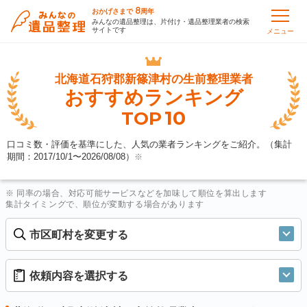
8
おかげさまで
周年
みんなの遺品整理は、片付け・遺品整理業者の検索
サイトです
メニュー
北海道石狩郡新篠津村の
生前整理業者
おすすめランキング
10
TOP
口コミ数・評価を基準にした、人気の業者ランキングをご紹介。（集計
期間：2017/10/1〜
2026/08/08
）
※
※ 同率の場合、対応可能サービスなどを加味して順位を算出します
集計タイミングで、順位が変動する場合があります
市区町村を変更する
依頼内容を選択する