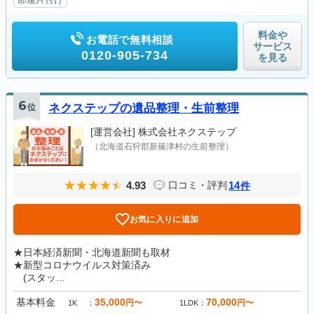
料金や
お電話で無料相談
サービス
0120-905-734
を見る
6
位
ネクステップの遺品整理・生前整理
[運営会社]
株式会社ネクステップ
（北海道石狩郡新篠津村の生前整理）
4.93
14
口コミ・評判
件
お気に入りに追加
★日本経済新聞・北海道新聞も取材
★新型コロナウイルス対策済み
(スタッ...
基本料金
35,000
70,000
円〜
円〜
1K
1LDK