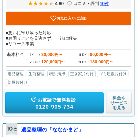
4.80
10
口コミ・評判
件
お気に入りに追加
■想いに寄り添った対応
■お困りごとを見逃さず、一緒に解決
■リユース事業...
基本料金
30,000
90,000
円〜
円〜
1K
1LDK
120,000
180,000
円〜
円〜
2LDK
3LDK
遺品整理
生前整理
特殊清掃
空き家片付け
ゴミ屋敷片付け
部屋片付け
料金や
お電話で無料相談
サービス
0120-905-734
を見る
10
位
遺品整理の「ななかまど」