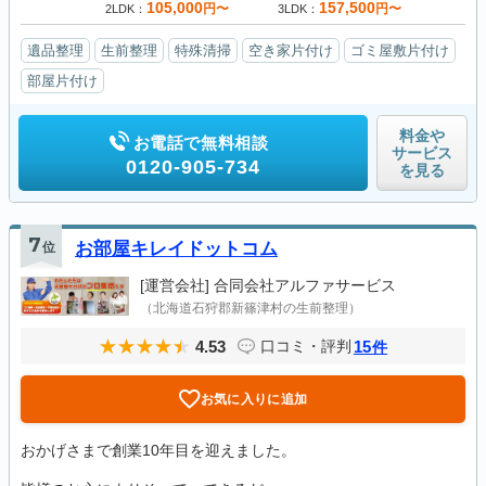
105,000
157,500
円〜
円〜
2LDK
3LDK
遺品整理
生前整理
特殊清掃
空き家片付け
ゴミ屋敷片付け
部屋片付け
料金や
お電話で無料相談
サービス
0120-905-734
を見る
7
位
お部屋キレイドットコム
[運営会社]
合同会社アルファサービス
（北海道石狩郡新篠津村の生前整理）
4.53
15
口コミ・評判
件
お気に入りに追加
おかげさまで創業10年目を迎えました。