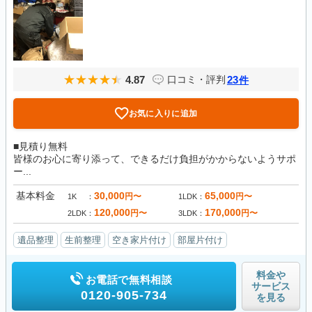
4.87
23
口コミ・評判
件
お気に入りに追加
■見積り無料
皆様のお心に寄り添って、できるだけ負担がかからないようサポ
ー...
基本料金
30,000
65,000
円〜
円〜
1K
1LDK
120,000
170,000
円〜
円〜
2LDK
3LDK
遺品整理
生前整理
空き家片付け
部屋片付け
料金や
お電話で無料相談
サービス
0120-905-734
を見る