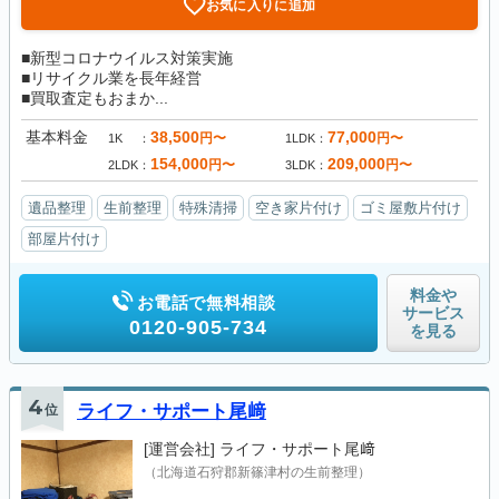
お気に入りに追加
■新型コロナウイルス対策実施
■リサイクル業を長年経営
■買取査定もおまか...
基本料金
38,500
77,000
円〜
円〜
1K
1LDK
154,000
209,000
円〜
円〜
2LDK
3LDK
遺品整理
生前整理
特殊清掃
空き家片付け
ゴミ屋敷片付け
部屋片付け
料金や
お電話で無料相談
サービス
0120-905-734
を見る
4
位
ライフ・サポート尾﨑
[運営会社]
ライフ・サポート尾﨑
（北海道石狩郡新篠津村の生前整理）