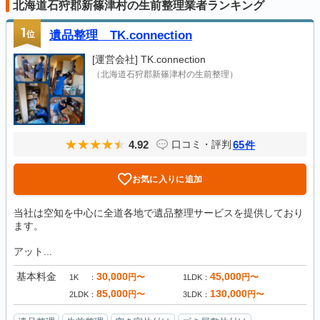
北海道石狩郡新篠津村の生前整理業者ランキング
1
位
遺品整理 TK.connection
[運営会社]
TK.connection
（北海道石狩郡新篠津村の生前整理）
4.92
65
口コミ・評判
件
お気に入りに追加
当社は空知を中心に全道各地で遺品整理サービスを提供しており
ます。
アット...
基本料金
30,000
45,000
円〜
円〜
1K
1LDK
85,000
130,000
円〜
円〜
2LDK
3LDK