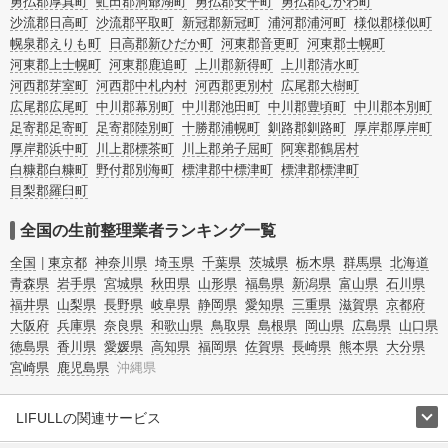
勇払郡厚真町
虻田郡洞爺湖町
勇払郡安平町
勇払郡むかわ町
沙流郡日高町
沙流郡平取町
新冠郡新冠町
浦河郡浦河町
様似郡様似町
幌泉郡えりも町
日高郡新ひだか町
河東郡音更町
河東郡士幌町
河東郡上士幌町
河東郡鹿追町
上川郡新得町
上川郡清水町
河西郡芽室町
河西郡中札内村
河西郡更別村
広尾郡大樹町
広尾郡広尾町
中川郡幕別町
中川郡池田町
中川郡豊頃町
中川郡本別町
足寄郡足寄町
足寄郡陸別町
十勝郡浦幌町
釧路郡釧路町
厚岸郡厚岸町
厚岸郡浜中町
川上郡標茶町
川上郡弟子屈町
阿寒郡鶴居村
白糠郡白糠町
野付郡別海町
標津郡中標津町
標津郡標津町
目梨郡羅臼町
全国の生前整理業者ランキング一覧
全国
東京都
神奈川県
埼玉県
千葉県
茨城県
栃木県
群馬県
北海道
青森県
岩手県
宮城県
秋田県
山形県
福島県
新潟県
富山県
石川県
福井県
山梨県
長野県
岐阜県
静岡県
愛知県
三重県
滋賀県
京都府
大阪府
兵庫県
奈良県
和歌山県
鳥取県
島根県
岡山県
広島県
山口県
徳島県
香川県
愛媛県
高知県
福岡県
佐賀県
長崎県
熊本県
大分県
宮崎県
鹿児島県
沖縄県
LIFULLの関連サービス