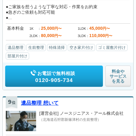
●ご家族を想うような丁寧な対応・作業をお約束
●急ぎのご依頼も対応可能
●...
基本料金
25,000
45,000
円〜
円〜
1K
1LDK
80,000
110,000
円〜
円〜
2LDK
3LDK
遺品整理
生前整理
特殊清掃
空き家片付け
ゴミ屋敷片付け
部屋片付け
料金や
お電話で無料相談
サービス
0120-905-734
を見る
9
位
遺品整理 想いて
[運営会社]
ノースジニアス・アール株式会社
（北海道石狩郡新篠津村の生前整理）