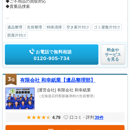
◆ご不用品の買取対応
◆貴重品捜索
...
遺品整理
生前整理
特殊清掃
空き家片付け
ゴミ屋敷片付け
部屋片付け
料金や
お電話で無料相談
サービス
0120-905-734
を見る
3
位
有限会社 和幸紙業【遺品整理部】
[運営会社]
有限会社 和幸紙業
（北海道石狩郡新篠津村の生前整理）
4.79
39
口コミ・評判
件