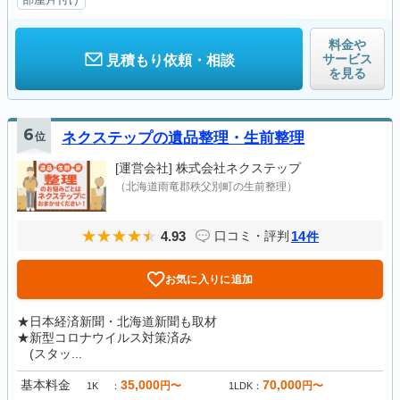
料金や
サービス
見積もり依頼・相談
を見る
6
位
ネクステップの遺品整理・生前整理
[運営会社]
株式会社ネクステップ
（北海道雨竜郡秩父別町の生前整理）
4.93
14
口コミ・評判
件
お気に入りに追加
★日本経済新聞・北海道新聞も取材
★新型コロナウイルス対策済み
(スタッ...
基本料金
35,000
70,000
円〜
円〜
1K
1LDK