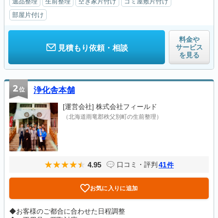
遺品整理
生前整理
空き家片付け
ゴミ屋敷片付け
部屋片付け
料金や
サービス
見積もり依頼・相談
を見る
2
位
浄化舎本舗
[運営会社]
株式会社フィールド
（北海道雨竜郡秩父別町の生前整理）
4.95
41
口コミ・評判
件
お気に入りに追加
◆お客様のご都合に合わせた日程調整