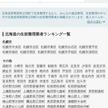
北海道雨竜郡秩父別町で生前整理するなら、みんなの遺品整理。生前整理のやり
方や北海道雨竜郡秩父別町の生前整理業者が掲載されています。老人ホームや介
護施設入居に伴う不用品の処分・回収・引き取りから、在宅介護の介護整理や福
祉住環境整理まで対応しています。北海道雨竜郡秩父別町の生前整理の料金相場
情報だけで業者を決められない場合は、不用品の買取や遺産・財産にかかわる相
続相談などのオプションサービスで絞り込み検索を利用してみましょう。
北海道の生前整理業者ランキング一覧
またお役立ち情報も豊富なので終活でエンディングノートの選び方や、整理整
頓・老前整理・生前整理のコツについてもチェックしてみてください。
札幌市
札幌市中央区
札幌市北区
札幌市東区
札幌市白石区
札幌市豊平区
札幌市南区
札幌市西区
札幌市厚別区
札幌市手稲区
札幌市清田区
その他
函館市
小樽市
旭川市
室蘭市
釧路市
帯広市
北見市
夕張市
岩見沢市
網走市
留萌市
苫小牧市
稚内市
美唄市
芦別市
江別市
赤平市
紋別市
士別市
名寄市
三笠市
根室市
千歳市
滝川市
砂川市
歌志内市
深川市
富良野市
登別市
恵庭市
伊達市
北広島市
石狩市
北斗市
石狩郡当別町
石狩郡新篠津村
松前郡松前町
松前郡福島町
上磯郡知内町
上磯郡木古内町
亀田郡七飯町
茅部郡鹿部町
茅部郡森町
二海郡八雲町
山越郡長万部町
檜山郡江差町
檜山郡上ノ国町
檜山郡厚沢部町
爾志郡乙部町
奥尻郡奥尻町
瀬棚郡今金町
久遠郡せたな町
島牧郡島牧村
寿都郡寿都町
寿都郡黒松内町