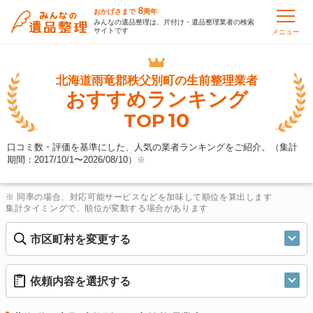
8
おかげさまで
周年
みんなの遺品整理は、片付け・遺品整理業者の検索
サイトです
メニュー
北海道雨竜郡秩父別町の
生前整理業者
おすすめランキング
10
TOP
口コミ数・評価を基準にした、人気の業者ランキングをご紹介。（集計
期間：2017/10/1〜
2026/08/10
）
※
※ 同率の場合、対応可能サービスなどを加味して順位を算出します
集計タイミングで、順位が変動する場合があります
市区町村を変更する
依頼内容を選択する