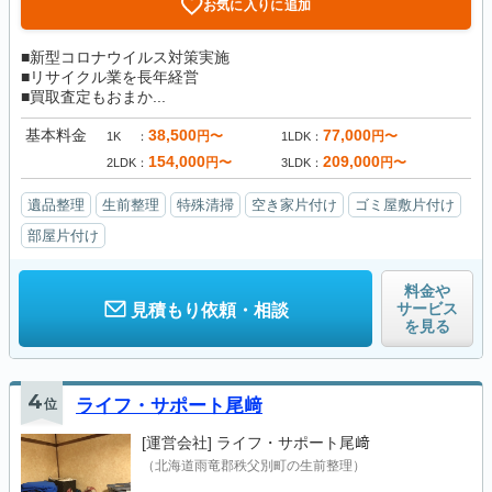
お気に入りに追加
■新型コロナウイルス対策実施
■リサイクル業を長年経営
■買取査定もおまか...
基本料金
38,500
77,000
円〜
円〜
1K
1LDK
154,000
209,000
円〜
円〜
2LDK
3LDK
遺品整理
生前整理
特殊清掃
空き家片付け
ゴミ屋敷片付け
部屋片付け
料金や
サービス
見積もり依頼・相談
を見る
4
位
ライフ・サポート尾﨑
[運営会社]
ライフ・サポート尾﨑
（北海道雨竜郡秩父別町の生前整理）