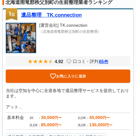
北海道雨竜郡秩父別町の生前整理業者ランキング
1
位
遺品整理 TK.connection
[運営会社]
TK.connection
（北海道雨竜郡秩父別町の生前整理）
4.92
65
口コミ・評判
件
お気に入りに追加
当社は空知を中心に全道各地で遺品整理サービスを提供しており
ます。
アット...
基本料金
30,000
45,000
円〜
円〜
1K
1LDK
85,000
130,000
円〜
円〜
2LDK
3LDK