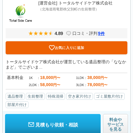
[運営会社]
トータルサイドケア株式会社
（北海道雨竜郡秩父別町の生前整理）
4.89
9
口コミ・評判
件
お気に入りに追加
トータルサイドケア株式会社が運営している遺品整理の「ななか
まど」でございま...
基本料金
18,000
38,000
円〜
円〜
1K
1LDK
58,000
78,000
円〜
円〜
2LDK
3LDK
遺品整理
生前整理
特殊清掃
空き家片付け
ゴミ屋敷片付け
部屋片付け
料金や
サービス
見積もり依頼・相談
を見る