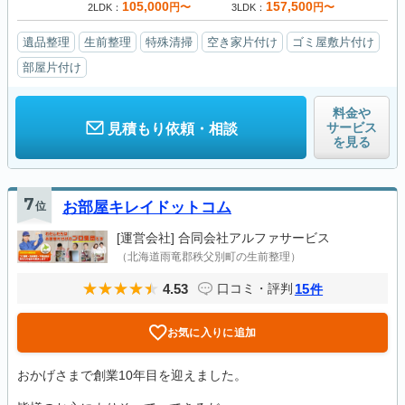
105,000
157,500
円〜
円〜
2LDK
3LDK
遺品整理
生前整理
特殊清掃
空き家片付け
ゴミ屋敷片付け
部屋片付け
料金や
サービス
見積もり依頼・相談
を見る
7
位
お部屋キレイドットコム
[運営会社]
合同会社アルファサービス
（北海道雨竜郡秩父別町の生前整理）
4.53
15
口コミ・評判
件
お気に入りに追加
おかげさまで創業10年目を迎えました。