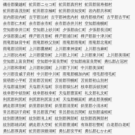
磯谷郡蘭越町
虻田郡ニセコ町
虻田郡真狩村
虻田郡留寿都村
虻田郡喜茂別町
虻田郡京極町
虻田郡倶知安町
岩内郡共和町
岩内郡岩内町
古宇郡泊村
古宇郡神恵内村
積丹郡積丹町
古平郡古平町
余市郡仁木町
余市郡余市町
余市郡赤井川村
空知郡南幌町
空知郡奈井江町
空知郡上砂川町
夕張郡由仁町
夕張郡長沼町
夕張郡栗山町
樺戸郡月形町
樺戸郡浦臼町
樺戸郡新十津川町
雨竜郡妹背牛町
雨竜郡秩父別町
雨竜郡雨竜町
雨竜郡北竜町
雨竜郡沼田町
上川郡鷹栖町
上川郡東神楽町
上川郡当麻町
上川郡比布町
上川郡愛別町
上川郡上川町
上川郡東川町
上川郡美瑛町
空知郡上富良野町
空知郡中富良野町
空知郡南富良野町
勇払郡占冠村
上川郡和寒町
上川郡剣淵町
上川郡下川町
中川郡美深町
中川郡音威子府村
中川郡中川町
雨竜郡幌加内町
増毛郡増毛町
留萌郡小平町
苫前郡苫前町
苫前郡羽幌町
苫前郡初山別村
天塩郡遠別町
天塩郡天塩町
宗谷郡猿払村
枝幸郡浜頓別町
枝幸郡中頓別町
枝幸郡枝幸町
天塩郡豊富町
礼文郡礼文町
利尻郡利尻町
利尻郡利尻富士町
天塩郡幌延町
網走郡美幌町
網走郡津別町
斜里郡斜里町
斜里郡清里町
斜里郡小清水町
常呂郡訓子府町
常呂郡置戸町
常呂郡佐呂間町
紋別郡遠軽町
紋別郡湧別町
紋別郡滝上町
紋別郡興部町
紋別郡西興部村
紋別郡雄武町
網走郡大空町
虻田郡豊浦町
有珠郡壮瞥町
白老郡白老町
勇払郡厚真町
虻田郡洞爺湖町
勇払郡安平町
勇払郡むかわ町