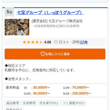
5
位
七宝グループ（しっぽうグループ）
[運営会社]
七宝グループ株式会社
（北海道雨竜郡秩父別町の生前整理）
4.88
17
口コミ・評判
件
お気に入りに追加
◆対応エリア
札幌市を中心に、北海道内に対応しています。
◆女性スタッフ...
基本料金
30,000
70,000
円〜
円〜
1K
1LDK
90,000
100,000
円〜
円〜
2LDK
3LDK
遺品整理
生前整理
空き家片付け
ゴミ屋敷片付け
部屋片付け