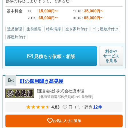
皆様のお心によりそって、できるだ...
基本料金
15,000
35,000
円〜
円〜
1K
1LDK
65,000
95,000
円〜
円〜
2LDK
3LDK
遺品整理
生前整理
特殊清掃
空き家片付け
ゴミ屋敷片付け
部屋片付け
料金や
サービス
見積もり依頼・相談
を見る
8
位
町の御用聞き髙晃屋
[運営会社]
株式会社流水理
（北海道雨竜郡秩父別町の生前整理）
4.83
12
口コミ・評判
件
お気に入りに追加