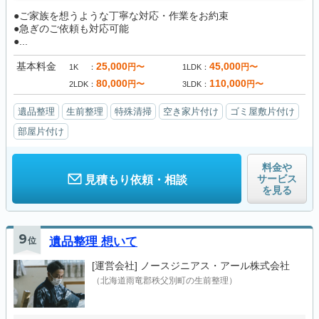
●ご家族を想うような丁寧な対応・作業をお約束
●急ぎのご依頼も対応可能
●...
基本料金
25,000
45,000
円〜
円〜
1K
1LDK
80,000
110,000
円〜
円〜
2LDK
3LDK
遺品整理
生前整理
特殊清掃
空き家片付け
ゴミ屋敷片付け
部屋片付け
料金や
サービス
見積もり依頼・相談
を見る
9
位
遺品整理 想いて
[運営会社]
ノースジニアス・アール株式会社
（北海道雨竜郡秩父別町の生前整理）