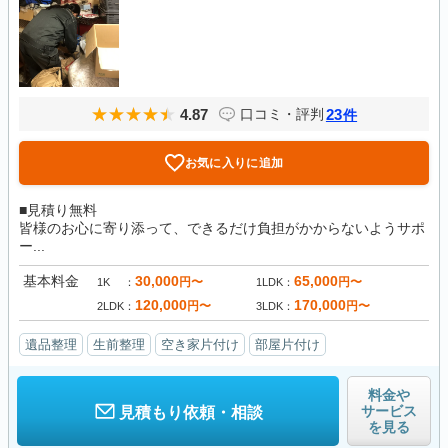
4.87
23
口コミ・評判
件
お気に入りに追加
■見積り無料
皆様のお心に寄り添って、できるだけ負担がかからないようサポ
ー...
基本料金
30,000
65,000
円〜
円〜
1K
1LDK
120,000
170,000
円〜
円〜
2LDK
3LDK
遺品整理
生前整理
空き家片付け
部屋片付け
料金や
サービス
見積もり依頼・相談
を見る