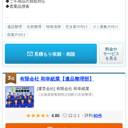
◆ご不用品の買取対応
◆貴重品捜索
...
遺品整理
生前整理
特殊清掃
空き家片付け
ゴミ屋敷片付け
部屋片付け
料金や
サービス
見積もり依頼・相談
を見る
3
位
有限会社 和幸紙業【遺品整理部】
[運営会社]
有限会社 和幸紙業
（北海道雨竜郡秩父別町の生前整理）
4.80
40
口コミ・評判
件