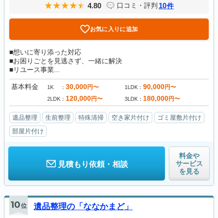
4.80
10
口コミ・評判
件
お気に入りに追加
■想いに寄り添った対応
■お困りごとを見逃さず、一緒に解決
■リユース事業...
基本料金
30,000
90,000
円〜
円〜
1K
1LDK
120,000
180,000
円〜
円〜
2LDK
3LDK
遺品整理
生前整理
特殊清掃
空き家片付け
ゴミ屋敷片付け
部屋片付け
料金や
サービス
見積もり依頼・相談
を見る
10
位
遺品整理の「ななかまど」