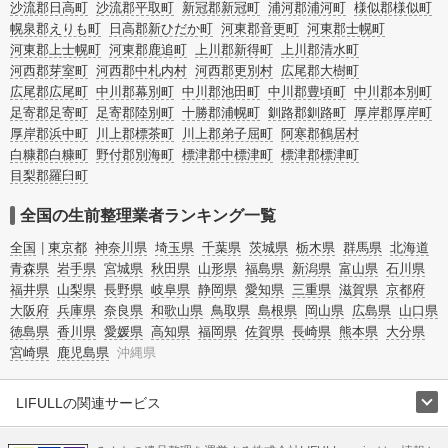
沙流郡日高町
沙流郡平取町
新冠郡新冠町
浦河郡浦河町
様似郡様似町
幌泉郡えりも町
日高郡新ひだか町
河東郡音更町
河東郡士幌町
河東郡上士幌町
河東郡鹿追町
上川郡新得町
上川郡清水町
河西郡芽室町
河西郡中札内村
河西郡更別村
広尾郡大樹町
広尾郡広尾町
中川郡幕別町
中川郡池田町
中川郡豊頃町
中川郡本別町
足寄郡足寄町
足寄郡陸別町
十勝郡浦幌町
釧路郡釧路町
厚岸郡厚岸町
厚岸郡浜中町
川上郡標茶町
川上郡弟子屈町
阿寒郡鶴居村
白糠郡白糠町
野付郡別海町
標津郡中標津町
標津郡標津町
目梨郡羅臼町
全国の生前整理業者ランキング一覧
全国
東京都
神奈川県
埼玉県
千葉県
茨城県
栃木県
群馬県
北海道
青森県
岩手県
宮城県
秋田県
山形県
福島県
新潟県
富山県
石川県
福井県
山梨県
長野県
岐阜県
静岡県
愛知県
三重県
滋賀県
京都府
大阪府
兵庫県
奈良県
和歌山県
鳥取県
島根県
岡山県
広島県
山口県
徳島県
香川県
愛媛県
高知県
福岡県
佐賀県
長崎県
熊本県
大分県
宮崎県
鹿児島県
沖縄県
LIFULLの関連サービス
LIFULLのサービス