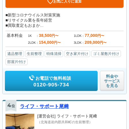
お気に入りに追加
■新型コロナウイルス対策実施
■リサイクル業を長年経営
■買取査定もおまか...
基本料金
38,500
77,000
円〜
円〜
1K
1LDK
154,000
209,000
円〜
円〜
2LDK
3LDK
遺品整理
生前整理
特殊清掃
空き家片付け
ゴミ屋敷片付け
部屋片付け
料金や
お電話で無料相談
サービス
0120-905-734
を見る
4
位
ライフ・サポート尾﨑
[運営会社]
ライフ・サポート尾﨑
（北海道岩内郡共和町の生前整理）