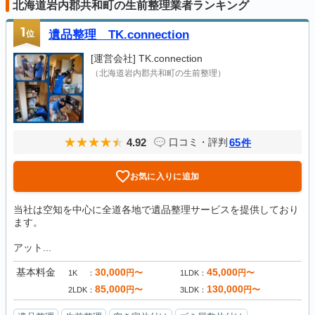
北海道岩内郡共和町の生前整理業者ランキング
1
位
遺品整理 TK.connection
[運営会社]
TK.connection
（北海道岩内郡共和町の生前整理）
4.92
65
口コミ・評判
件
お気に入りに追加
当社は空知を中心に全道各地で遺品整理サービスを提供しており
ます。
アット...
基本料金
30,000
45,000
円〜
円〜
1K
1LDK
85,000
130,000
円〜
円〜
2LDK
3LDK