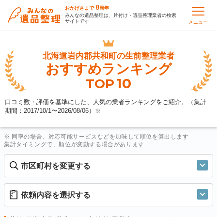
8
おかげさまで
周年
みんなの遺品整理は、片付け・遺品整理業者の検索
サイトです
メニュー
北海道岩内郡共和町の
生前整理業者
おすすめランキング
10
TOP
口コミ数・評価を基準にした、人気の業者ランキングをご紹介。（集計
期間：2017/10/1〜
2026/08/06
）
※
※ 同率の場合、対応可能サービスなどを加味して順位を算出します
集計タイミングで、順位が変動する場合があります
市区町村を変更する
依頼内容を選択する