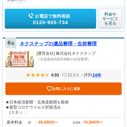
料金や
お電話で無料相談
サービス
0120-905-734
を見る
6
位
ネクステップの遺品整理・生前整理
[運営会社]
株式会社ネクステップ
（北海道岩内郡共和町の生前整理）
4.93
14
口コミ・評判
件
お気に入りに追加
★日本経済新聞・北海道新聞も取材
★新型コロナウイルス対策済み
(スタッ...
基本料金
35,000
70,000
円〜
円〜
1K
1LDK