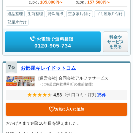
105,000
157,500
円〜
円〜
2LDK
3LDK
遺品整理
生前整理
特殊清掃
空き家片付け
ゴミ屋敷片付け
部屋片付け
料金や
お電話で無料相談
サービス
0120-905-734
を見る
7
位
お部屋キレイドットコム
[運営会社]
合同会社アルファサービス
（北海道岩内郡共和町の生前整理）
4.53
15
口コミ・評判
件
お気に入りに追加
おかげさまで創業10年目を迎えました。