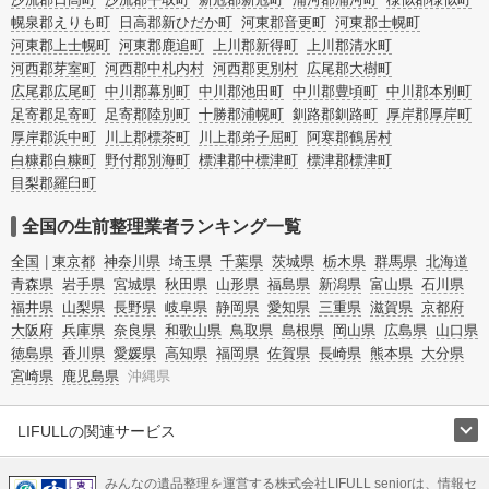
幌泉郡えりも町
日高郡新ひだか町
河東郡音更町
河東郡士幌町
河東郡上士幌町
河東郡鹿追町
上川郡新得町
上川郡清水町
河西郡芽室町
河西郡中札内村
河西郡更別村
広尾郡大樹町
広尾郡広尾町
中川郡幕別町
中川郡池田町
中川郡豊頃町
中川郡本別町
足寄郡足寄町
足寄郡陸別町
十勝郡浦幌町
釧路郡釧路町
厚岸郡厚岸町
厚岸郡浜中町
川上郡標茶町
川上郡弟子屈町
阿寒郡鶴居村
白糠郡白糠町
野付郡別海町
標津郡中標津町
標津郡標津町
目梨郡羅臼町
全国の生前整理業者ランキング一覧
全国
東京都
神奈川県
埼玉県
千葉県
茨城県
栃木県
群馬県
北海道
青森県
岩手県
宮城県
秋田県
山形県
福島県
新潟県
富山県
石川県
福井県
山梨県
長野県
岐阜県
静岡県
愛知県
三重県
滋賀県
京都府
大阪府
兵庫県
奈良県
和歌山県
鳥取県
島根県
岡山県
広島県
山口県
徳島県
香川県
愛媛県
高知県
福岡県
佐賀県
長崎県
熊本県
大分県
宮崎県
鹿児島県
沖縄県
LIFULLの関連サービス
LIFULLのサービス
みんなの遺品整理を運営する株式会社LIFULL seniorは、情報セ