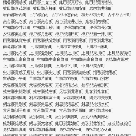
磯谷郡蘭越町
虻田郡ニセコ町
虻田郡真狩村
虻田郡留寿都村
虻田郡喜茂別町
虻田郡京極町
虻田郡倶知安町
岩内郡共和町
岩内郡岩内町
古宇郡泊村
古宇郡神恵内村
積丹郡積丹町
古平郡古平町
余市郡仁木町
余市郡余市町
余市郡赤井川村
空知郡南幌町
空知郡奈井江町
空知郡上砂川町
夕張郡由仁町
夕張郡長沼町
夕張郡栗山町
樺戸郡月形町
樺戸郡浦臼町
樺戸郡新十津川町
雨竜郡妹背牛町
雨竜郡秩父別町
雨竜郡雨竜町
雨竜郡北竜町
雨竜郡沼田町
上川郡鷹栖町
上川郡東神楽町
上川郡当麻町
上川郡比布町
上川郡愛別町
上川郡上川町
上川郡東川町
上川郡美瑛町
空知郡上富良野町
空知郡中富良野町
空知郡南富良野町
勇払郡占冠村
上川郡和寒町
上川郡剣淵町
上川郡下川町
中川郡美深町
中川郡音威子府村
中川郡中川町
雨竜郡幌加内町
増毛郡増毛町
留萌郡小平町
苫前郡苫前町
苫前郡羽幌町
苫前郡初山別村
天塩郡遠別町
天塩郡天塩町
宗谷郡猿払村
枝幸郡浜頓別町
枝幸郡中頓別町
枝幸郡枝幸町
天塩郡豊富町
礼文郡礼文町
利尻郡利尻町
利尻郡利尻富士町
天塩郡幌延町
網走郡美幌町
網走郡津別町
斜里郡斜里町
斜里郡清里町
斜里郡小清水町
常呂郡訓子府町
常呂郡置戸町
常呂郡佐呂間町
紋別郡遠軽町
紋別郡湧別町
紋別郡滝上町
紋別郡興部町
紋別郡西興部村
紋別郡雄武町
網走郡大空町
虻田郡豊浦町
有珠郡壮瞥町
白老郡白老町
勇払郡厚真町
虻田郡洞爺湖町
勇払郡安平町
勇払郡むかわ町
沙流郡日高町
沙流郡平取町
新冠郡新冠町
浦河郡浦河町
様似郡様似町