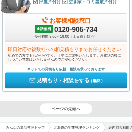
部屋片付け
空き家・ゴミ屋敷片付け
お客様相談窓口
0120-905-734
通話無料
受付時間 8:00～19:00（土日祝も対応）
即日対応や複数社への相見積もりまでお任せください
初めての方でもわかりやすく、丁寧にご説明いたします。お電話の後に
しつこい営業はいたしませんのでご安心ください。
ネットでの見積もり依頼・相談も承っております
見積もり・相談をする
（無料）
ページの先頭へ
みんなの遺品整理トップ
北海道の生前整理ランキング
岩内郡共和町