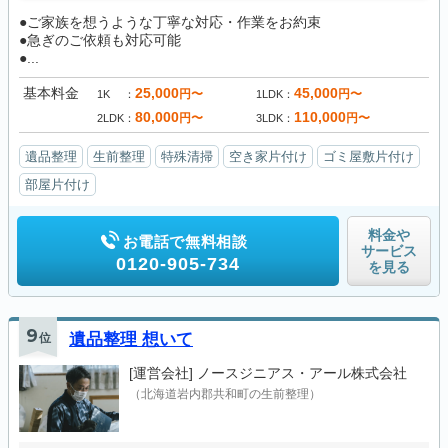
●ご家族を想うような丁寧な対応・作業をお約束
●急ぎのご依頼も対応可能
●...
基本料金
25,000
45,000
円〜
円〜
1K
1LDK
80,000
110,000
円〜
円〜
2LDK
3LDK
遺品整理
生前整理
特殊清掃
空き家片付け
ゴミ屋敷片付け
部屋片付け
料金や
お電話で無料相談
サービス
0120-905-734
を見る
9
位
遺品整理 想いて
[運営会社]
ノースジニアス・アール株式会社
（北海道岩内郡共和町の生前整理）