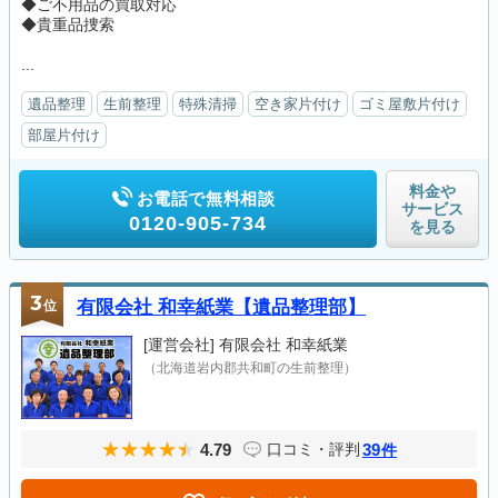
◆ご不用品の買取対応
◆貴重品捜索
...
遺品整理
生前整理
特殊清掃
空き家片付け
ゴミ屋敷片付け
部屋片付け
料金や
お電話で無料相談
サービス
0120-905-734
を見る
3
位
有限会社 和幸紙業【遺品整理部】
[運営会社]
有限会社 和幸紙業
（北海道岩内郡共和町の生前整理）
4.79
39
口コミ・評判
件