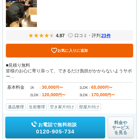
4.87
23
口コミ・評判
件
お気に入りに追加
■見積り無料
皆様のお心に寄り添って、できるだけ負担がかからないようサポ
ー...
基本料金
30,000
65,000
円〜
円〜
1K
1LDK
120,000
170,000
円〜
円〜
2LDK
3LDK
遺品整理
生前整理
空き家片付け
部屋片付け
料金や
お電話で無料相談
サービス
0120-905-734
を見る