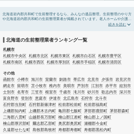
北海道岩内郡共和町で生前整理するなら、みんなの遺品整理。生前整理のやり方
や北海道岩内郡共和町の生前整理業者が掲載されています。老人ホームや介護施
設入居に伴う不用品の処分・回収・引き取りから、在宅介護の介護整理や福祉住
環境整理まで対応しています。北海道岩内郡共和町の生前整理の料金相場情報だ
けで業者を決められない場合は、不用品の買取や遺産・財産にかかわる相続相談
などのオプションサービスで絞り込み検索を利用してみましょう。
北海道の生前整理業者ランキング一覧
またお役立ち情報も豊富なので終活でエンディングノートの選び方や、整理整
頓・老前整理・生前整理のコツについてもチェックしてみてください。
札幌市
札幌市中央区
札幌市北区
札幌市東区
札幌市白石区
札幌市豊平区
札幌市南区
札幌市西区
札幌市厚別区
札幌市手稲区
札幌市清田区
その他
函館市
小樽市
旭川市
室蘭市
釧路市
帯広市
北見市
夕張市
岩見沢市
網走市
留萌市
苫小牧市
稚内市
美唄市
芦別市
江別市
赤平市
紋別市
士別市
名寄市
三笠市
根室市
千歳市
滝川市
砂川市
歌志内市
深川市
富良野市
登別市
恵庭市
伊達市
北広島市
石狩市
北斗市
石狩郡当別町
石狩郡新篠津村
松前郡松前町
松前郡福島町
上磯郡知内町
上磯郡木古内町
亀田郡七飯町
茅部郡鹿部町
茅部郡森町
二海郡八雲町
山越郡長万部町
檜山郡江差町
檜山郡上ノ国町
檜山郡厚沢部町
爾志郡乙部町
奥尻郡奥尻町
瀬棚郡今金町
久遠郡せたな町
島牧郡島牧村
寿都郡寿都町
寿都郡黒松内町