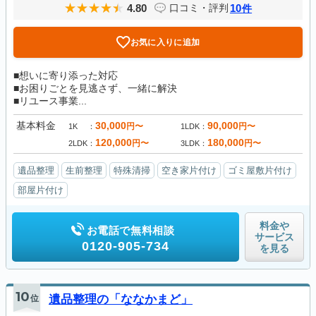
4.80
10
口コミ・評判
件
お気に入りに追加
■想いに寄り添った対応
■お困りごとを見逃さず、一緒に解決
■リユース事業...
基本料金
30,000
90,000
円〜
円〜
1K
1LDK
120,000
180,000
円〜
円〜
2LDK
3LDK
遺品整理
生前整理
特殊清掃
空き家片付け
ゴミ屋敷片付け
部屋片付け
料金や
お電話で無料相談
サービス
0120-905-734
を見る
10
位
遺品整理の「ななかまど」