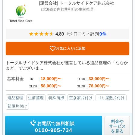
[運営会社]
トータルサイドケア株式会社
（北海道岩内郡共和町の生前整理）
4.89
9
口コミ・評判
件
お気に入りに追加
トータルサイドケア株式会社が運営している遺品整理の「ななか
まど」でございま...
基本料金
18,000
38,000
円〜
円〜
1K
1LDK
58,000
78,000
円〜
円〜
2LDK
3LDK
遺品整理
生前整理
特殊清掃
空き家片付け
ゴミ屋敷片付け
部屋片付け
料金や
お電話で無料相談
サービス
0120-905-734
を見る