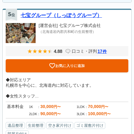
5
位
七宝グループ（しっぽうグループ）
[運営会社]
七宝グループ株式会社
（北海道岩内郡共和町の生前整理）
4.88
17
口コミ・評判
件
お気に入りに追加
◆対応エリア
札幌市を中心に、北海道内に対応しています。
◆女性スタッフ...
基本料金
30,000
70,000
円〜
円〜
1K
1LDK
90,000
100,000
円〜
円〜
2LDK
3LDK
遺品整理
生前整理
空き家片付け
ゴミ屋敷片付け
部屋片付け