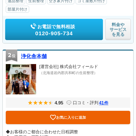
遺品整理
生前整理
空き家片付け
ゴミ屋敷片付け
部屋片付け
料金や
お電話で無料相談
サービス
0120-905-734
を見る
2
位
浄化舎本舗
[運営会社]
株式会社フィールド
（北海道岩内郡共和町の生前整理）
4.95
41
口コミ・評判
件
お気に入りに追加
◆お客様のご都合に合わせた日程調整