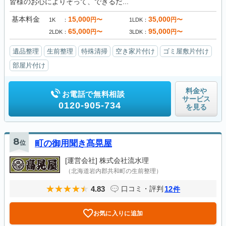
皆様のお心によりそって、できるだ...
基本料金
15,000
35,000
円〜
円〜
1K
1LDK
65,000
95,000
円〜
円〜
2LDK
3LDK
遺品整理
生前整理
特殊清掃
空き家片付け
ゴミ屋敷片付け
部屋片付け
料金や
お電話で無料相談
サービス
0120-905-734
を見る
8
位
町の御用聞き髙晃屋
[運営会社]
株式会社流水理
（北海道岩内郡共和町の生前整理）
4.83
12
口コミ・評判
件
お気に入りに追加