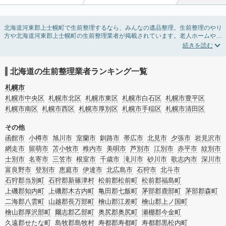
北海道河東郡上士幌町で生前整理するなら、みんなの遺品整理。生前整理のやり
方や北海道河東郡上士幌町の生前整理業者が掲載されています。老人ホームや介
護施設入居に伴う不用品の処分・回収・引き取りから、在宅介護の介護整理や福
祉住環境整理まで対応しています。北海道河東郡上士幌町の生前整理の料金相場
情報だけで業者を決められない場合は、不用品の買取や遺産・財産にかかわる相
続相談などのオプションサービスで絞り込み検索を利用してみましょう。
北海道の生前整理業者ランキング一覧
またお役立ち情報も豊富なので終活でエンディングノートの選び方や、整理整
頓・老前整理・生前整理のコツについてもチェックしてみてください。
札幌市
札幌市中央区
札幌市北区
札幌市東区
札幌市白石区
札幌市豊平区
札幌市南区
札幌市西区
札幌市厚別区
札幌市手稲区
札幌市清田区
その他
函館市
小樽市
旭川市
室蘭市
釧路市
帯広市
北見市
夕張市
岩見沢市
網走市
留萌市
苫小牧市
稚内市
美唄市
芦別市
江別市
赤平市
紋別市
士別市
名寄市
三笠市
根室市
千歳市
滝川市
砂川市
歌志内市
深川市
富良野市
登別市
恵庭市
伊達市
北広島市
石狩市
北斗市
石狩郡当別町
石狩郡新篠津村
松前郡松前町
松前郡福島町
上磯郡知内町
上磯郡木古内町
亀田郡七飯町
茅部郡鹿部町
茅部郡森町
二海郡八雲町
山越郡長万部町
檜山郡江差町
檜山郡上ノ国町
檜山郡厚沢部町
爾志郡乙部町
奥尻郡奥尻町
瀬棚郡今金町
久遠郡せたな町
島牧郡島牧村
寿都郡寿都町
寿都郡黒松内町