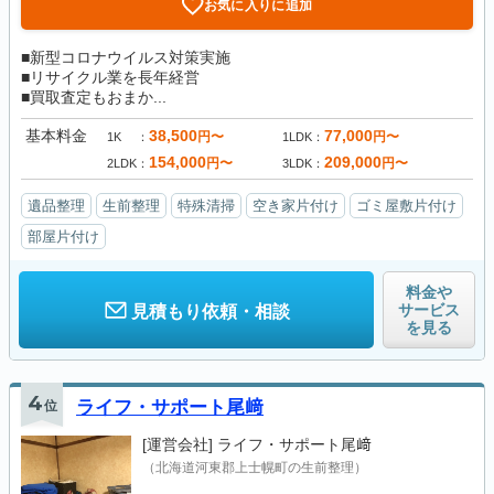
お気に入りに追加
■新型コロナウイルス対策実施
■リサイクル業を長年経営
■買取査定もおまか...
基本料金
38,500
77,000
円〜
円〜
1K
1LDK
154,000
209,000
円〜
円〜
2LDK
3LDK
遺品整理
生前整理
特殊清掃
空き家片付け
ゴミ屋敷片付け
部屋片付け
料金や
サービス
見積もり依頼・相談
を見る
4
位
ライフ・サポート尾﨑
[運営会社]
ライフ・サポート尾﨑
（北海道河東郡上士幌町の生前整理）