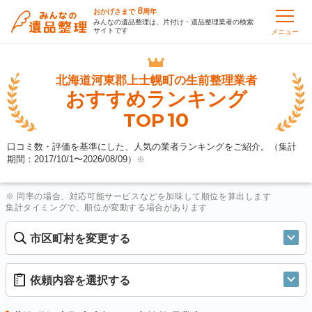
8
おかげさまで
周年
みんなの遺品整理は、片付け・遺品整理業者の検索
サイトです
メニュー
北海道河東郡上士幌町の
生前整理業者
おすすめランキング
10
TOP
口コミ数・評価を基準にした、人気の業者ランキングをご紹介。（集計
期間：2017/10/1〜
2026/08/09
）
※
※ 同率の場合、対応可能サービスなどを加味して順位を算出します
集計タイミングで、順位が変動する場合があります
市区町村を変更する
依頼内容を選択する