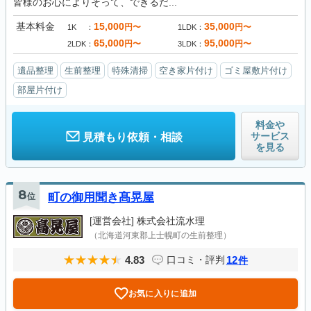
皆様のお心によりそって、できるだ...
基本料金
15,000
35,000
円〜
円〜
1K
1LDK
65,000
95,000
円〜
円〜
2LDK
3LDK
遺品整理
生前整理
特殊清掃
空き家片付け
ゴミ屋敷片付け
部屋片付け
料金や
サービス
見積もり依頼・相談
を見る
8
位
町の御用聞き髙晃屋
[運営会社]
株式会社流水理
（北海道河東郡上士幌町の生前整理）
4.83
12
口コミ・評判
件
お気に入りに追加