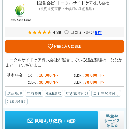
[運営会社]
トータルサイドケア株式会社
（北海道河東郡上士幌町の生前整理）
4.89
9
口コミ・評判
件
お気に入りに追加
トータルサイドケア株式会社が運営している遺品整理の「ななか
まど」でございま...
基本料金
18,000
38,000
円〜
円〜
1K
1LDK
58,000
78,000
円〜
円〜
2LDK
3LDK
遺品整理
生前整理
特殊清掃
空き家片付け
ゴミ屋敷片付け
部屋片付け
料金や
サービス
見積もり依頼・相談
を見る