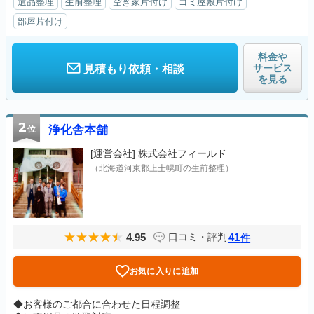
遺品整理
生前整理
空き家片付け
ゴミ屋敷片付け
部屋片付け
料金や
サービス
見積もり依頼・相談
を見る
2
位
浄化舎本舗
[運営会社]
株式会社フィールド
（北海道河東郡上士幌町の生前整理）
4.95
41
口コミ・評判
件
お気に入りに追加
◆お客様のご都合に合わせた日程調整