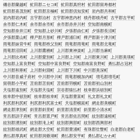
磯谷郡蘭越町
虻田郡ニセコ町
虻田郡真狩村
虻田郡留寿都村
虻田郡喜茂別町
虻田郡京極町
虻田郡倶知安町
岩内郡共和町
岩内郡岩内町
古宇郡泊村
古宇郡神恵内村
積丹郡積丹町
古平郡古平町
余市郡仁木町
余市郡余市町
余市郡赤井川村
空知郡南幌町
空知郡奈井江町
空知郡上砂川町
夕張郡由仁町
夕張郡長沼町
夕張郡栗山町
樺戸郡月形町
樺戸郡浦臼町
樺戸郡新十津川町
雨竜郡妹背牛町
雨竜郡秩父別町
雨竜郡雨竜町
雨竜郡北竜町
雨竜郡沼田町
上川郡鷹栖町
上川郡東神楽町
上川郡当麻町
上川郡比布町
上川郡愛別町
上川郡上川町
上川郡東川町
上川郡美瑛町
空知郡上富良野町
空知郡中富良野町
空知郡南富良野町
勇払郡占冠村
上川郡和寒町
上川郡剣淵町
上川郡下川町
中川郡美深町
中川郡音威子府村
中川郡中川町
雨竜郡幌加内町
増毛郡増毛町
留萌郡小平町
苫前郡苫前町
苫前郡羽幌町
苫前郡初山別村
天塩郡遠別町
天塩郡天塩町
宗谷郡猿払村
枝幸郡浜頓別町
枝幸郡中頓別町
枝幸郡枝幸町
天塩郡豊富町
礼文郡礼文町
利尻郡利尻町
利尻郡利尻富士町
天塩郡幌延町
網走郡美幌町
網走郡津別町
斜里郡斜里町
斜里郡清里町
斜里郡小清水町
常呂郡訓子府町
常呂郡置戸町
常呂郡佐呂間町
紋別郡遠軽町
紋別郡湧別町
紋別郡滝上町
紋別郡興部町
紋別郡西興部村
紋別郡雄武町
網走郡大空町
虻田郡豊浦町
有珠郡壮瞥町
白老郡白老町
勇払郡厚真町
虻田郡洞爺湖町
勇払郡安平町
勇払郡むかわ町