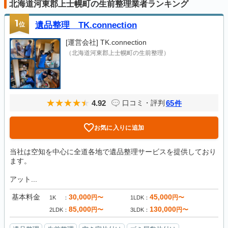
北海道河東郡上士幌町の生前整理業者ランキング
1
位
遺品整理 TK.connection
[運営会社]
TK.connection
（北海道河東郡上士幌町の生前整理）
4.92
65
口コミ・評判
件
お気に入りに追加
当社は空知を中心に全道各地で遺品整理サービスを提供しており
ます。
アット...
基本料金
30,000
45,000
円〜
円〜
1K
1LDK
85,000
130,000
円〜
円〜
2LDK
3LDK