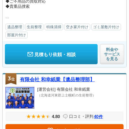
◆ご不用品の買取対応
◆貴重品捜索
...
遺品整理
生前整理
特殊清掃
空き家片付け
ゴミ屋敷片付け
部屋片付け
料金や
サービス
見積もり依頼・相談
を見る
3
位
有限会社 和幸紙業【遺品整理部】
[運営会社]
有限会社 和幸紙業
（北海道河東郡上士幌町の生前整理）
4.80
40
口コミ・評判
件