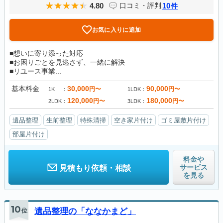
4.80
10
口コミ・評判
件
お気に入りに追加
■想いに寄り添った対応
■お困りごとを見逃さず、一緒に解決
■リユース事業...
基本料金
30,000
90,000
円〜
円〜
1K
1LDK
120,000
180,000
円〜
円〜
2LDK
3LDK
遺品整理
生前整理
特殊清掃
空き家片付け
ゴミ屋敷片付け
部屋片付け
料金や
サービス
見積もり依頼・相談
を見る
10
位
遺品整理の「ななかまど」