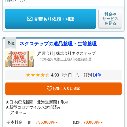
料金や
サービス
見積もり依頼・相談
を見る
6
位
ネクステップの遺品整理・生前整理
[運営会社]
株式会社ネクステップ
（北海道河東郡上士幌町の生前整理）
4.93
14
口コミ・評判
件
お気に入りに追加
★日本経済新聞・北海道新聞も取材
★新型コロナウイルス対策済み
(スタッ...
基本料金
35,000
70,000
円〜
円〜
1K
1LDK