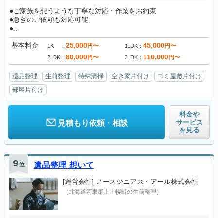
●ご家族を想うような丁寧な対応・作業をお約束
●急ぎのご依頼も対応可能
●...
基本料金
25,000
45,000
円〜
円〜
1K
1LDK
80,000
110,000
円〜
円〜
2LDK
3LDK
遺品整理
生前整理
特殊清掃
空き家片付け
ゴミ屋敷片付け
部屋片付け
料金や
サービス
見積もり依頼・相談
を見る
9
位
遺品整理 想いて
[運営会社]
ノースジニアス・アール株式会社
（北海道河東郡上士幌町の生前整理）