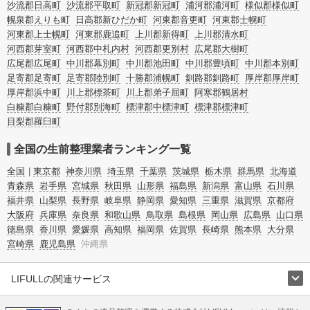
沙流郡日高町
沙流郡平取町
新冠郡新冠町
浦河郡浦河町
様似郡様似町
幌泉郡えりも町
日高郡新ひだか町
河東郡音更町
河東郡士幌町
河東郡上士幌町
河東郡鹿追町
上川郡新得町
上川郡清水町
河西郡芽室町
河西郡中札内村
河西郡更別村
広尾郡大樹町
広尾郡広尾町
中川郡幕別町
中川郡池田町
中川郡豊頃町
中川郡本別町
足寄郡足寄町
足寄郡陸別町
十勝郡浦幌町
釧路郡釧路町
厚岸郡厚岸町
厚岸郡浜中町
川上郡標茶町
川上郡弟子屈町
阿寒郡鶴居村
白糠郡白糠町
野付郡別海町
標津郡中標津町
標津郡標津町
目梨郡羅臼町
全国の生前整理業者ランキング一覧
全国
東京都
神奈川県
埼玉県
千葉県
茨城県
栃木県
群馬県
北海道
青森県
岩手県
宮城県
秋田県
山形県
福島県
新潟県
富山県
石川県
福井県
山梨県
長野県
岐阜県
静岡県
愛知県
三重県
滋賀県
京都府
大阪府
兵庫県
奈良県
和歌山県
鳥取県
島根県
岡山県
広島県
山口県
徳島県
香川県
愛媛県
高知県
福岡県
佐賀県
長崎県
熊本県
大分県
宮崎県
鹿児島県
沖縄県
LIFULLの関連サービス
LIFULLのサービス