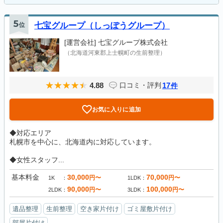
5
位
七宝グループ（しっぽうグループ）
[運営会社]
七宝グループ株式会社
（北海道河東郡上士幌町の生前整理）
4.88
17
口コミ・評判
件
お気に入りに追加
◆対応エリア
札幌市を中心に、北海道内に対応しています。
◆女性スタッフ...
基本料金
30,000
70,000
円〜
円〜
1K
1LDK
90,000
100,000
円〜
円〜
2LDK
3LDK
遺品整理
生前整理
空き家片付け
ゴミ屋敷片付け
部屋片付け