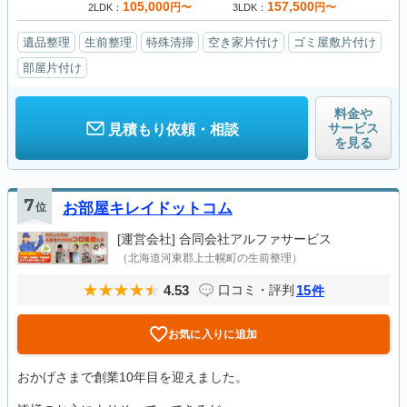
105,000
157,500
円〜
円〜
2LDK
3LDK
遺品整理
生前整理
特殊清掃
空き家片付け
ゴミ屋敷片付け
部屋片付け
料金や
サービス
見積もり依頼・相談
を見る
7
位
お部屋キレイドットコム
[運営会社]
合同会社アルファサービス
（北海道河東郡上士幌町の生前整理）
4.53
15
口コミ・評判
件
お気に入りに追加
おかげさまで創業10年目を迎えました。