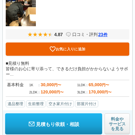
4.87
23
口コミ・評判
件
お気に入りに追加
■見積り無料
皆様のお心に寄り添って、できるだけ負担がかからないようサポ
ー...
基本料金
30,000
65,000
円〜
円〜
1K
1LDK
120,000
170,000
円〜
円〜
2LDK
3LDK
遺品整理
生前整理
空き家片付け
部屋片付け
料金や
サービス
見積もり依頼・相談
を見る