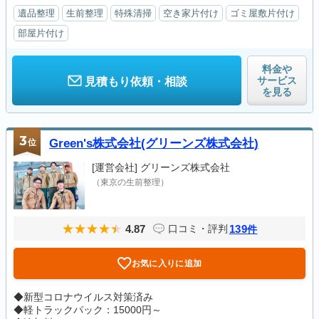
遺品整理
生前整理
特殊清掃
空き家片付け
ゴミ屋敷片付け
部屋片付け
料金や
サービス
見積もり依頼・相談
を見る
3
位
Green's株式会社(グリーンズ株式会社)
[運営会社]
グリーンズ株式会社
（東京の生前整理）
4.87
139
口コミ・評判
件
お気に入りに追加
◆新型コロナウイルス対策済み
◆軽トラックパック：15000円～