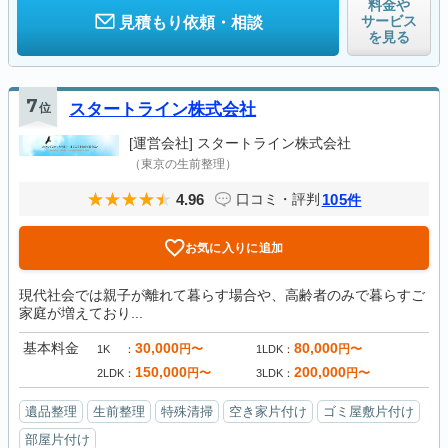
料金や
サービス
見積もり依頼・相談
を見る
7
位
スタートライン株式会社
[運営会社]
スタートライン株式会社
（東京の生前整理）
4.96
105
口コミ・評判
件
お気に入りに追加
現代社会では親子が離れて暮らす場合や、高齢者のみで暮らすご
家庭が増えており...
基本料金
30,000
80,000
円〜
円〜
1K
1LDK
150,000
200,000
円〜
円〜
2LDK
3LDK
遺品整理
生前整理
特殊清掃
空き家片付け
ゴミ屋敷片付け
部屋片付け