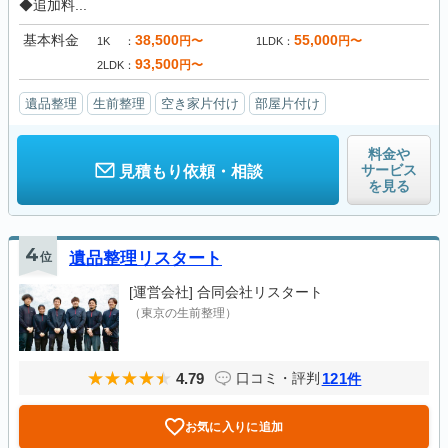
◆追加料...
基本料金
38,500
55,000
円〜
円〜
1K
1LDK
93,500
円〜
2LDK
遺品整理
生前整理
空き家片付け
部屋片付け
料金や
サービス
見積もり依頼・相談
を見る
4
位
遺品整理リスタート
[運営会社]
合同会社リスタート
（東京の生前整理）
4.79
121
口コミ・評判
件
お気に入りに追加