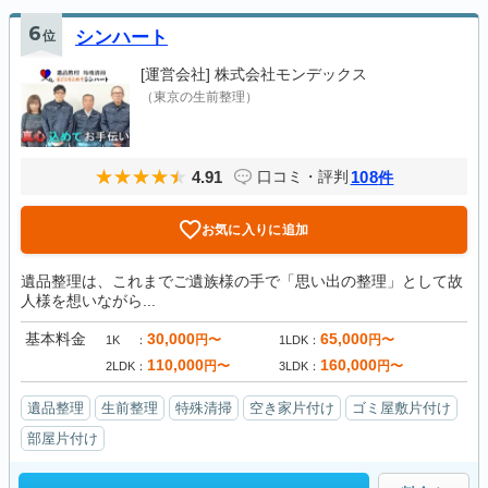
6
位
シンハート
[運営会社]
株式会社モンデックス
（東京の生前整理）
4.91
108
口コミ・評判
件
お気に入りに追加
遺品整理は、これまでご遺族様の手で「思い出の整理」として故
人様を想いながら...
基本料金
30,000
65,000
円〜
円〜
1K
1LDK
110,000
160,000
円〜
円〜
2LDK
3LDK
遺品整理
生前整理
特殊清掃
空き家片付け
ゴミ屋敷片付け
部屋片付け