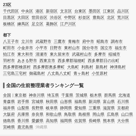
頓・老前整理・生前整理のコツについてもチェックしてみてください。
23区
千代田区
中央区
港区
新宿区
文京区
台東区
墨田区
江東区
品川区
目黒区
大田区
世田谷区
渋谷区
中野区
杉並区
豊島区
北区
荒川区
板橋区
練馬区
足立区
葛飾区
江戸川区
都下
八王子市
立川市
武蔵野市
三鷹市
青梅市
府中市
昭島市
調布市
町田市
小金井市
小平市
日野市
東村山市
国分寺市
国立市
福生市
狛江市
東大和市
清瀬市
東久留米市
武蔵村山市
多摩市
稲城市
羽村市
あきる野市
西東京市
西多摩郡瑞穂町
西多摩郡日の出町
西多摩郡檜原村
西多摩郡奥多摩町
大島町
利島村
新島村
神津島村
三宅島三宅村
御蔵島村
八丈島八丈町
青ヶ島村
小笠原村
全国の生前整理業者ランキング一覧
全国
東京都
神奈川県
埼玉県
千葉県
茨城県
栃木県
群馬県
北海道
青森県
岩手県
宮城県
秋田県
山形県
福島県
新潟県
富山県
石川県
福井県
山梨県
長野県
岐阜県
静岡県
愛知県
三重県
滋賀県
京都府
大阪府
兵庫県
奈良県
和歌山県
鳥取県
島根県
岡山県
広島県
山口県
徳島県
香川県
愛媛県
高知県
福岡県
佐賀県
長崎県
熊本県
大分県
宮崎県
鹿児島県
沖縄県