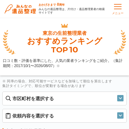
8
おかげさまで
周年
みんなの遺品整理は、片付け・遺品整理業者の検索
サイトです
メニュー
東京の
生前整理業者
おすすめランキング
10
TOP
口コミ数・評価を基準にした、人気の業者ランキングをご紹介。（集計
期間：2017/10/1〜
2026/08/07
）
※
※ 同率の場合、対応可能サービスなどを加味して順位を算出します
集計タイミングで、順位が変動する場合があります
市区町村を選択する
依頼内容を選択する