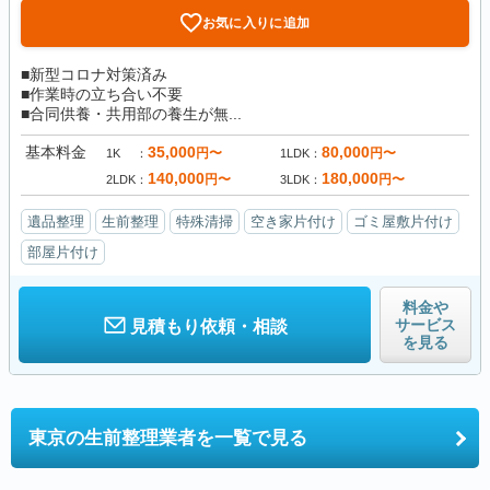
お気に入りに追加
■新型コロナ対策済み
■作業時の立ち合い不要
■合同供養・共用部の養生が無...
基本料金
35,000
80,000
円〜
円〜
1K
1LDK
140,000
180,000
円〜
円〜
2LDK
3LDK
遺品整理
生前整理
特殊清掃
空き家片付け
ゴミ屋敷片付け
部屋片付け
料金や
サービス
見積もり依頼・相談
を見る
東京の
生前整理業者を一覧で見る