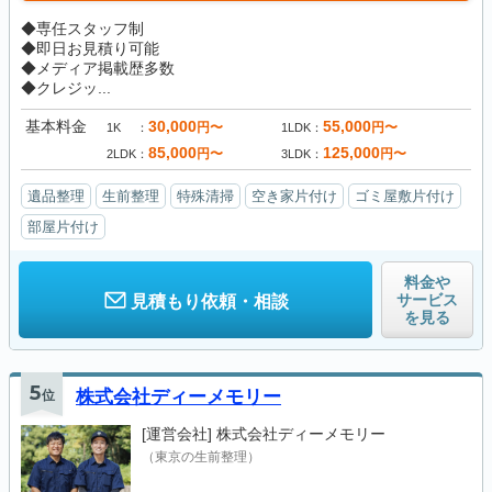
◆専任スタッフ制
◆即日お見積り可能
◆メディア掲載歴多数
◆クレジッ...
基本料金
30,000
55,000
円〜
円〜
1K
1LDK
85,000
125,000
円〜
円〜
2LDK
3LDK
遺品整理
生前整理
特殊清掃
空き家片付け
ゴミ屋敷片付け
部屋片付け
料金や
サービス
見積もり依頼・相談
を見る
5
位
株式会社ディーメモリー
[運営会社]
株式会社ディーメモリー
（東京の生前整理）