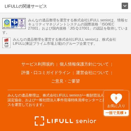
LIFULLの関連サービス
LIFULLのサービス
みんなの遺品整理を運営する株式会社LIFULL seniorは、情報セ
不動産・住宅
引越し
老人ホーム
地方創生
ママの就労支援
キュリティマネジメントシステムの国際規格「ISO/IEC
不動産クラウドファンディング
遺品整理
老後の暮らし情報
27001」および国内規格「JIS Q 27001」の認証を取得していま
農業技術
す。
みんなの遺品整理を運営する株式会社LIFULL seniorは、株式会社
LIFULL HOME'Sのサービス
LIFULL(東証プライム市場上場)のグループ企業です。
不動産・住宅
マンション
一戸建て
注文住宅
リノベーション
不動産査定
マンション専門売却査定
不動産投資
アドバイザー
住まいの窓口
住宅ローン
住まいインデックス
プライスマップ
不動産アーカイブ
空き家バンク
家賃相場
不動産会社
まちむすび
サービス利用規約
個人情報保護方針について
不動産用語集
住まいのお役立ち情報
LIFULL HOME'S PRESS
DIY Mag
アプリ
不動産データ
不動産転職
評価・口コミガイドライン
運営会社について
ご意見・ご要望
みんなの遺品整理は、株式会社LIFULL seniorが一般財団法人遺品整理士
0
認定協会、および一般社団法人事件現場特殊清掃センターと共同でサービ
スを運営しております。
お気に入り
一括で見積