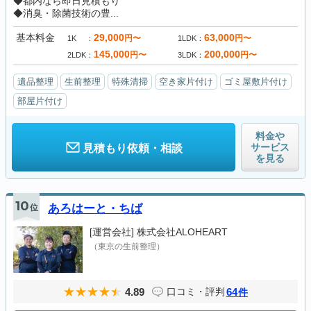
◆都内なら即日見積もり
◆消臭・除菌技術の豊...
基本料金
29,000
63,000
円〜
円〜
1K
1LDK
145,000
200,000
円〜
円〜
2LDK
3LDK
遺品整理
生前整理
特殊清掃
空き家片付け
ゴミ屋敷片付け
部屋片付け
料金や
サービス
見積もり依頼・相談
を見る
10
位
あろはーと・ちば
[運営会社]
株式会社ALOHEART
（東京の生前整理）
4.89
64
口コミ・評判
件