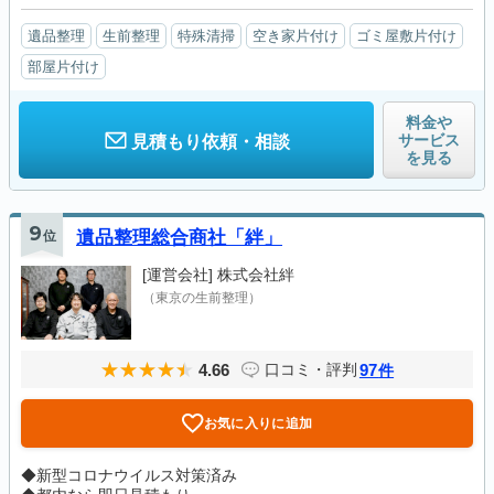
遺品整理
生前整理
特殊清掃
空き家片付け
ゴミ屋敷片付け
部屋片付け
料金や
サービス
見積もり依頼・相談
を見る
9
位
遺品整理総合商社「絆」
[運営会社]
株式会社絆
（東京の生前整理）
4.66
97
口コミ・評判
件
お気に入りに追加
◆新型コロナウイルス対策済み