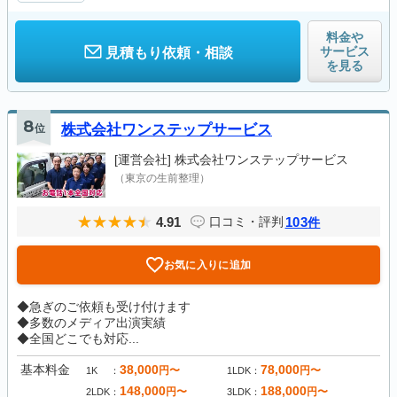
料金や
サービス
見積もり依頼・相談
を見る
8
位
株式会社ワンステップサービス
[運営会社]
株式会社ワンステップサービス
（東京の生前整理）
4.91
103
口コミ・評判
件
お気に入りに追加
◆急ぎのご依頼も受け付けます
◆多数のメディア出演実績
◆全国どこでも対応...
基本料金
38,000
78,000
円〜
円〜
1K
1LDK
148,000
188,000
円〜
円〜
2LDK
3LDK