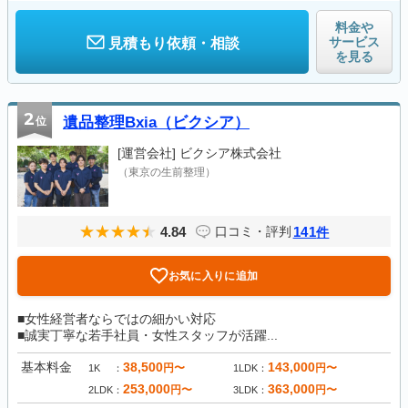
料金や
サービス
見積もり依頼・相談
を見る
2
位
遺品整理Bxia（ビクシア）
[運営会社]
ビクシア株式会社
（東京の生前整理）
4.84
141
口コミ・評判
件
お気に入りに追加
■女性経営者ならではの細かい対応
■誠実丁寧な若手社員・女性スタッフが活躍...
基本料金
38,500
143,000
円〜
円〜
1K
1LDK
253,000
363,000
円〜
円〜
2LDK
3LDK