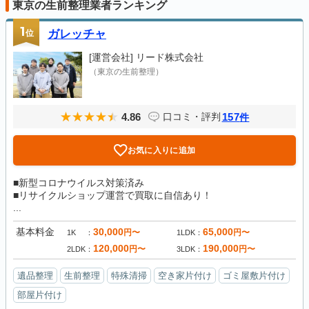
東京の生前整理業者ランキング
1
位
ガレッチャ
[運営会社]
リード株式会社
（東京の生前整理）
4.86
157
口コミ・評判
件
お気に入りに追加
■新型コロナウイルス対策済み
■リサイクルショップ運営で買取に自信あり！
...
基本料金
30,000
65,000
円〜
円〜
1K
1LDK
120,000
190,000
円〜
円〜
2LDK
3LDK
遺品整理
生前整理
特殊清掃
空き家片付け
ゴミ屋敷片付け
部屋片付け