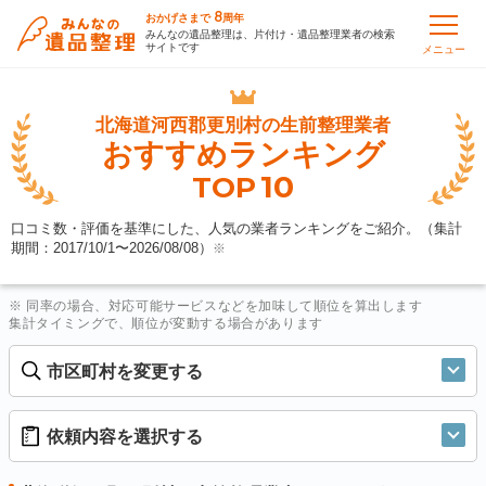
8
おかげさまで
周年
みんなの遺品整理は、片付け・遺品整理業者の検索
サイトです
メニュー
北海道河西郡更別村の
生前整理業者
おすすめランキング
10
TOP
口コミ数・評価を基準にした、人気の業者ランキングをご紹介。（集計
期間：2017/10/1〜
2026/08/08
）
※
※ 同率の場合、対応可能サービスなどを加味して順位を算出します
集計タイミングで、順位が変動する場合があります
市区町村を変更する
依頼内容を選択する