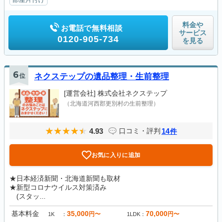
料金や
お電話で無料相談
サービス
0120-905-734
を見る
6
位
ネクステップの遺品整理・生前整理
[運営会社]
株式会社ネクステップ
（北海道河西郡更別村の生前整理）
4.93
14
口コミ・評判
件
お気に入りに追加
★日本経済新聞・北海道新聞も取材
★新型コロナウイルス対策済み
(スタッ...
基本料金
35,000
70,000
円〜
円〜
1K
1LDK