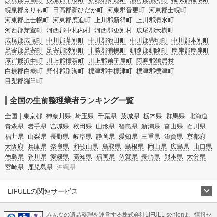
幌泉郡えりも町
日高郡新ひだか町
河東郡音更町
河東郡士幌町
河東郡上士幌町
河東郡鹿追町
上川郡新得町
上川郡清水町
河西郡芽室町
河西郡中札内村
河西郡更別村
広尾郡大樹町
広尾郡広尾町
中川郡幕別町
中川郡池田町
中川郡豊頃町
中川郡本別町
足寄郡足寄町
足寄郡陸別町
十勝郡浦幌町
釧路郡釧路町
厚岸郡厚岸町
厚岸郡浜中町
川上郡標茶町
川上郡弟子屈町
阿寒郡鶴居村
白糠郡白糠町
野付郡別海町
標津郡中標津町
標津郡標津町
目梨郡羅臼町
全国の生前整理業者ランキング一覧
全国
東京都
神奈川県
埼玉県
千葉県
茨城県
栃木県
群馬県
北海道
青森県
岩手県
宮城県
秋田県
山形県
福島県
新潟県
富山県
石川県
福井県
山梨県
長野県
岐阜県
静岡県
愛知県
三重県
滋賀県
京都府
大阪府
兵庫県
奈良県
和歌山県
鳥取県
島根県
岡山県
広島県
山口県
徳島県
香川県
愛媛県
高知県
福岡県
佐賀県
長崎県
熊本県
大分県
宮崎県
鹿児島県
沖縄県
LIFULLの関連サービス
LIFULLのサービス
みんなの遺品整理を運営する株式会社LIFULL seniorは、情報セ