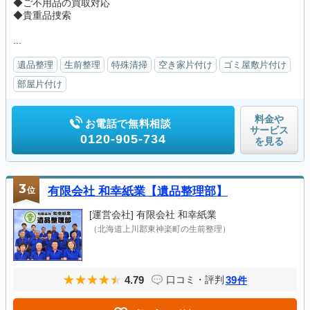
◆ご不用品の買取対応
◆貴重品捜索
...
遺品整理
生前整理
特殊清掃
空き家片付け
ゴミ屋敷片付け
部屋片付け
料金や
お電話で無料相談
サービス
0120-905-734
を見る
3
位
有限会社 和幸紙業【遺品整理部】
[運営会社]
有限会社 和幸紙業
（北海道上川郡東神楽町の生前整理）
4.79
39
口コミ・評判
件