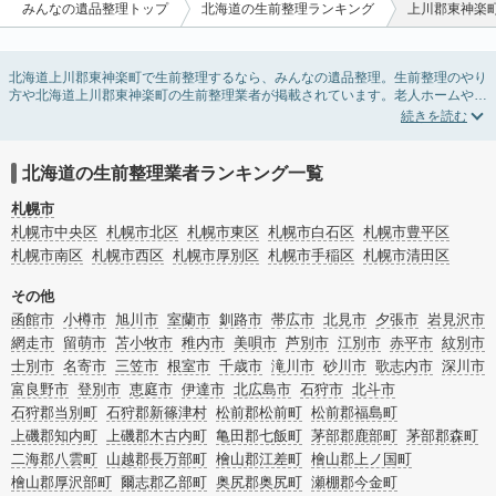
みんなの遺品整理トップ
北海道の生前整理ランキング
上川郡東神楽
北海道上川郡東神楽町で生前整理するなら、みんなの遺品整理。生前整理のやり
方や北海道上川郡東神楽町の生前整理業者が掲載されています。老人ホームや介
護施設入居に伴う不用品の処分・回収・引き取りから、在宅介護の介護整理や福
祉住環境整理まで対応しています。北海道上川郡東神楽町の生前整理の料金相場
情報だけで業者を決められない場合は、不用品の買取や遺産・財産にかかわる相
続相談などのオプションサービスで絞り込み検索を利用してみましょう。
北海道の生前整理業者ランキング一覧
またお役立ち情報も豊富なので終活でエンディングノートの選び方や、整理整
頓・老前整理・生前整理のコツについてもチェックしてみてください。
札幌市
札幌市中央区
札幌市北区
札幌市東区
札幌市白石区
札幌市豊平区
札幌市南区
札幌市西区
札幌市厚別区
札幌市手稲区
札幌市清田区
その他
函館市
小樽市
旭川市
室蘭市
釧路市
帯広市
北見市
夕張市
岩見沢市
網走市
留萌市
苫小牧市
稚内市
美唄市
芦別市
江別市
赤平市
紋別市
士別市
名寄市
三笠市
根室市
千歳市
滝川市
砂川市
歌志内市
深川市
富良野市
登別市
恵庭市
伊達市
北広島市
石狩市
北斗市
石狩郡当別町
石狩郡新篠津村
松前郡松前町
松前郡福島町
上磯郡知内町
上磯郡木古内町
亀田郡七飯町
茅部郡鹿部町
茅部郡森町
二海郡八雲町
山越郡長万部町
檜山郡江差町
檜山郡上ノ国町
檜山郡厚沢部町
爾志郡乙部町
奥尻郡奥尻町
瀬棚郡今金町