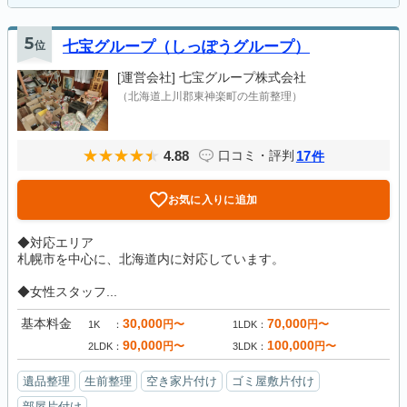
5
位
七宝グループ（しっぽうグループ）
[運営会社]
七宝グループ株式会社
（北海道上川郡東神楽町の生前整理）
4.88
17
口コミ・評判
件
お気に入りに追加
◆対応エリア
札幌市を中心に、北海道内に対応しています。
◆女性スタッフ...
基本料金
30,000
70,000
円〜
円〜
1K
1LDK
90,000
100,000
円〜
円〜
2LDK
3LDK
遺品整理
生前整理
空き家片付け
ゴミ屋敷片付け
部屋片付け