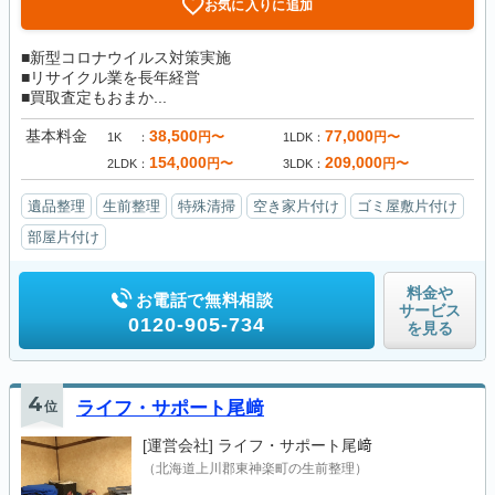
お気に入りに追加
■新型コロナウイルス対策実施
■リサイクル業を長年経営
■買取査定もおまか...
基本料金
38,500
77,000
円〜
円〜
1K
1LDK
154,000
209,000
円〜
円〜
2LDK
3LDK
遺品整理
生前整理
特殊清掃
空き家片付け
ゴミ屋敷片付け
部屋片付け
料金や
お電話で無料相談
サービス
0120-905-734
を見る
4
位
ライフ・サポート尾﨑
[運営会社]
ライフ・サポート尾﨑
（北海道上川郡東神楽町の生前整理）