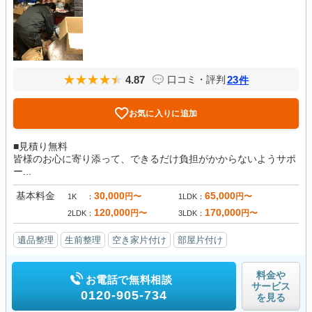
4.87
23
口コミ・評判
件
お気に入りに追加
■見積り無料
皆様のお心に寄り添って、できるだけ負担がかからないようサポ
ー...
基本料金
30,000
65,000
円〜
円〜
1K
1LDK
120,000
170,000
円〜
円〜
2LDK
3LDK
遺品整理
生前整理
空き家片付け
部屋片付け
料金や
お電話で無料相談
サービス
0120-905-734
を見る