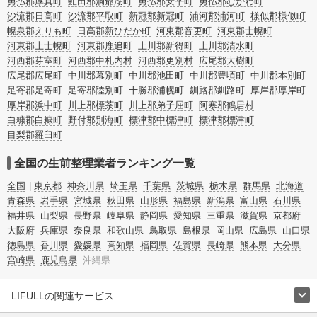
勇払郡厚真町
虻田郡洞爺湖町
勇払郡安平町
勇払郡むかわ町
沙流郡日高町
沙流郡平取町
新冠郡新冠町
浦河郡浦河町
様似郡様似町
幌泉郡えりも町
日高郡新ひだか町
河東郡音更町
河東郡士幌町
河東郡上士幌町
河東郡鹿追町
上川郡新得町
上川郡清水町
河西郡芽室町
河西郡中札内村
河西郡更別村
広尾郡大樹町
広尾郡広尾町
中川郡幕別町
中川郡池田町
中川郡豊頃町
中川郡本別町
足寄郡足寄町
足寄郡陸別町
十勝郡浦幌町
釧路郡釧路町
厚岸郡厚岸町
厚岸郡浜中町
川上郡標茶町
川上郡弟子屈町
阿寒郡鶴居村
白糠郡白糠町
野付郡別海町
標津郡中標津町
標津郡標津町
目梨郡羅臼町
全国の生前整理業者ランキング一覧
全国
東京都
神奈川県
埼玉県
千葉県
茨城県
栃木県
群馬県
北海道
青森県
岩手県
宮城県
秋田県
山形県
福島県
新潟県
富山県
石川県
福井県
山梨県
長野県
岐阜県
静岡県
愛知県
三重県
滋賀県
京都府
大阪府
兵庫県
奈良県
和歌山県
鳥取県
島根県
岡山県
広島県
山口県
徳島県
香川県
愛媛県
高知県
福岡県
佐賀県
長崎県
熊本県
大分県
宮崎県
鹿児島県
沖縄県
LIFULLの関連サービス