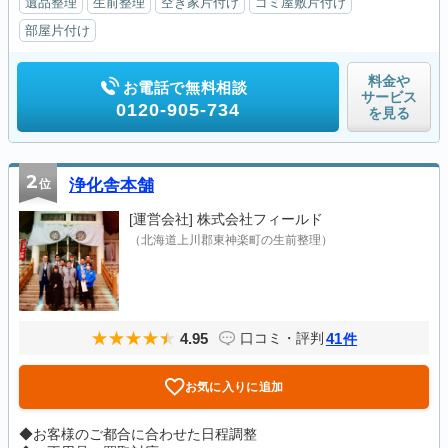
遺品整理
生前整理
空き家片付け
ゴミ屋敷片付け
部屋片付け
料金や
お電話で無料相談
サービス
0120-905-734
を見る
2
位
浄化舎本舗
[運営会社]
株式会社フィールド
（北海道上川郡東神楽町の生前整理）
4.95
41
口コミ・評判
件
お気に入りに追加
◆お客様のご都合に合わせた日程調整