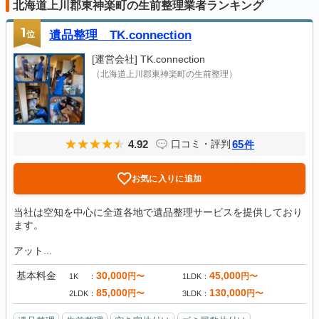
北海道上川郡東神楽町の生前整理業者ランキング
1
位
遺品整理 TK.connection
[運営会社]
TK.connection
（北海道上川郡東神楽町の生前整理）
4.92
65
口コミ・評判
件
お気に入りに追加
当社は空知を中心に全道各地で遺品整理サービスを提供しており
ます。
アット...
基本料金
30,000
45,000
円〜
円〜
1K
1LDK
85,000
130,000
円〜
円〜
2LDK
3LDK