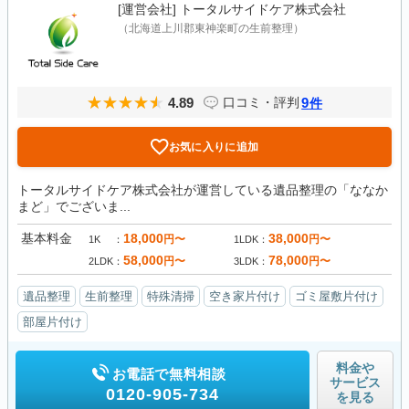
[運営会社]
トータルサイドケア株式会社
（北海道上川郡東神楽町の生前整理）
4.89
9
口コミ・評判
件
お気に入りに追加
トータルサイドケア株式会社が運営している遺品整理の「ななか
まど」でございま...
基本料金
18,000
38,000
円〜
円〜
1K
1LDK
58,000
78,000
円〜
円〜
2LDK
3LDK
遺品整理
生前整理
特殊清掃
空き家片付け
ゴミ屋敷片付け
部屋片付け
料金や
お電話で無料相談
サービス
0120-905-734
を見る