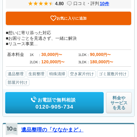
4.80
10
口コミ・評判
件
お気に入りに追加
■想いに寄り添った対応
■お困りごとを見逃さず、一緒に解決
■リユース事業...
基本料金
30,000
90,000
円〜
円〜
1K
1LDK
120,000
180,000
円〜
円〜
2LDK
3LDK
遺品整理
生前整理
特殊清掃
空き家片付け
ゴミ屋敷片付け
部屋片付け
料金や
お電話で無料相談
サービス
0120-905-734
を見る
10
位
遺品整理の「ななかまど」