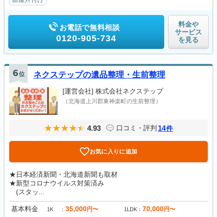
料金や
お電話で無料相談
サービス
0120-905-734
を見る
6
位
ネクステップの遺品整理・生前整理
[運営会社]
株式会社ネクステップ
（北海道上川郡東神楽町の生前整理）
4.93
14
口コミ・評判
件
お気に入りに追加
★日本経済新聞・北海道新聞も取材
★新型コロナウイルス対策済み
(スタッ...
基本料金
35,000
70,000
円〜
円〜
1K
1LDK