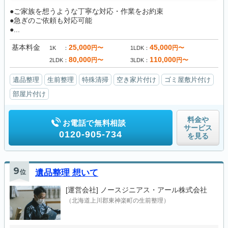
●ご家族を想うような丁寧な対応・作業をお約束
●急ぎのご依頼も対応可能
●...
基本料金
25,000
45,000
円〜
円〜
1K
1LDK
80,000
110,000
円〜
円〜
2LDK
3LDK
遺品整理
生前整理
特殊清掃
空き家片付け
ゴミ屋敷片付け
部屋片付け
料金や
お電話で無料相談
サービス
0120-905-734
を見る
9
位
遺品整理 想いて
[運営会社]
ノースジニアス・アール株式会社
（北海道上川郡東神楽町の生前整理）