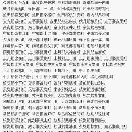
久遠郡せたな町
島牧郡島牧村
寿都郡寿都町
寿都郡黒松内町
磯谷郡蘭越町
虻田郡ニセコ町
虻田郡真狩村
虻田郡留寿都村
虻田郡喜茂別町
虻田郡京極町
虻田郡倶知安町
岩内郡共和町
岩内郡岩内町
古宇郡泊村
古宇郡神恵内村
積丹郡積丹町
古平郡古平町
余市郡仁木町
余市郡余市町
余市郡赤井川村
空知郡南幌町
空知郡奈井江町
空知郡上砂川町
夕張郡由仁町
夕張郡長沼町
夕張郡栗山町
樺戸郡月形町
樺戸郡浦臼町
樺戸郡新十津川町
雨竜郡妹背牛町
雨竜郡秩父別町
雨竜郡雨竜町
雨竜郡北竜町
雨竜郡沼田町
上川郡鷹栖町
上川郡東神楽町
上川郡当麻町
上川郡比布町
上川郡愛別町
上川郡上川町
上川郡東川町
上川郡美瑛町
空知郡上富良野町
空知郡中富良野町
空知郡南富良野町
勇払郡占冠村
上川郡和寒町
上川郡剣淵町
上川郡下川町
中川郡美深町
中川郡音威子府村
中川郡中川町
雨竜郡幌加内町
増毛郡増毛町
留萌郡小平町
苫前郡苫前町
苫前郡羽幌町
苫前郡初山別村
天塩郡遠別町
天塩郡天塩町
宗谷郡猿払村
枝幸郡浜頓別町
枝幸郡中頓別町
枝幸郡枝幸町
天塩郡豊富町
礼文郡礼文町
利尻郡利尻町
利尻郡利尻富士町
天塩郡幌延町
網走郡美幌町
網走郡津別町
斜里郡斜里町
斜里郡清里町
斜里郡小清水町
常呂郡訓子府町
常呂郡置戸町
常呂郡佐呂間町
紋別郡遠軽町
紋別郡湧別町
紋別郡滝上町
紋別郡興部町
紋別郡西興部村
紋別郡雄武町
網走郡大空町
虻田郡豊浦町
有珠郡壮瞥町
白老郡白老町