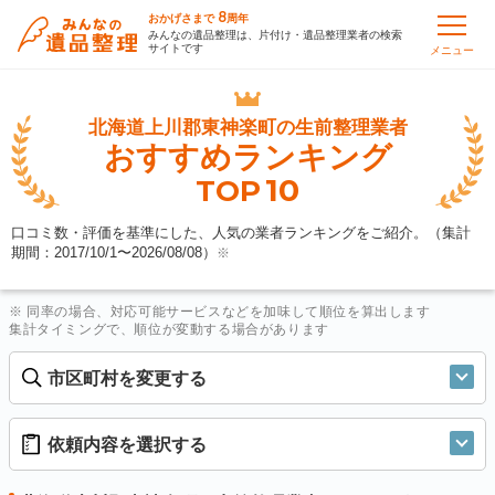
8
おかげさまで
周年
みんなの遺品整理は、片付け・遺品整理業者の検索
サイトです
メニュー
北海道上川郡東神楽町の
生前整理業者
おすすめランキング
10
TOP
口コミ数・評価を基準にした、人気の業者ランキングをご紹介。（集計
期間：2017/10/1〜
2026/08/08
）
※
※ 同率の場合、対応可能サービスなどを加味して順位を算出します
集計タイミングで、順位が変動する場合があります
市区町村を変更する
依頼内容を選択する