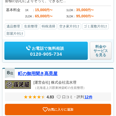
皆様のお心によりそって、できるだ...
基本料金
15,000
35,000
円〜
円〜
1K
1LDK
65,000
95,000
円〜
円〜
2LDK
3LDK
遺品整理
生前整理
特殊清掃
空き家片付け
ゴミ屋敷片付け
部屋片付け
料金や
お電話で無料相談
サービス
0120-905-734
を見る
8
位
町の御用聞き髙晃屋
[運営会社]
株式会社流水理
（北海道上川郡東神楽町の生前整理）
4.83
12
口コミ・評判
件
お気に入りに追加