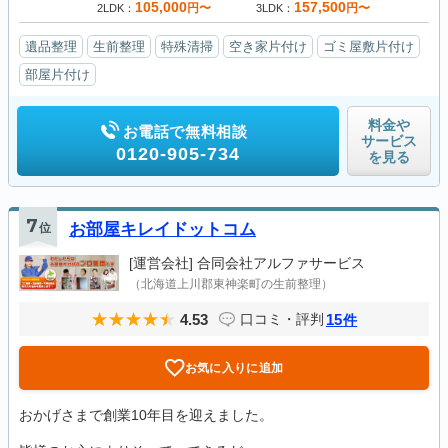
105,000
157,500
円〜
円〜
2LDK
3LDK
遺品整理
生前整理
特殊清掃
空き家片付け
ゴミ屋敷片付け
部屋片付け
料金や
お電話で無料相談
サービス
0120-905-734
を見る
7
位
お部屋キレイドットコム
[運営会社]
合同会社アルファサービス
（北海道上川郡東神楽町の生前整理）
4.53
15
口コミ・評判
件
お気に入りに追加
おかげさまで創業10年目を迎えました。