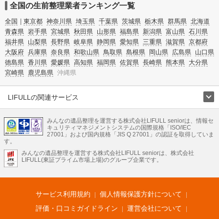
全国の生前整理業者ランキング一覧
全国
東京都
神奈川県
埼玉県
千葉県
茨城県
栃木県
群馬県
北海道
青森県
岩手県
宮城県
秋田県
山形県
福島県
新潟県
富山県
石川県
福井県
山梨県
長野県
岐阜県
静岡県
愛知県
三重県
滋賀県
京都府
大阪府
兵庫県
奈良県
和歌山県
鳥取県
島根県
岡山県
広島県
山口県
徳島県
香川県
愛媛県
高知県
福岡県
佐賀県
長崎県
熊本県
大分県
宮崎県
鹿児島県
沖縄県
LIFULLの関連サービス
LIFULLのサービス
みんなの遺品整理を運営する株式会社LIFULL seniorは、情報セ
不動産・住宅
引越し
老人ホーム
地方創生
ママの就労支援
キュリティマネジメントシステムの国際規格「ISO/IEC
不動産クラウドファンディング
遺品整理
老後の暮らし情報
27001」および国内規格「JIS Q 27001」の認証を取得していま
農業技術
す。
みんなの遺品整理を運営する株式会社LIFULL seniorは、株式会社
LIFULL HOME'Sのサービス
LIFULL(東証プライム市場上場)のグループ企業です。
不動産・住宅
マンション
一戸建て
注文住宅
リノベーション
不動産査定
マンション専門売却査定
不動産投資
アドバイザー
住まいの窓口
住宅ローン
住まいインデックス
プライスマップ
不動産アーカイブ
空き家バンク
家賃相場
不動産会社
まちむすび
サービス利用規約
個人情報保護方針について
不動産用語集
住まいのお役立ち情報
LIFULL HOME'S PRESS
DIY Mag
アプリ
不動産データ
不動産転職
評価・口コミガイドライン
運営会社について