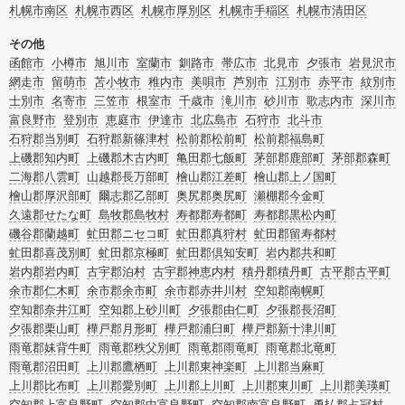
札幌市南区
札幌市西区
札幌市厚別区
札幌市手稲区
札幌市清田区
その他
函館市
小樽市
旭川市
室蘭市
釧路市
帯広市
北見市
夕張市
岩見沢市
網走市
留萌市
苫小牧市
稚内市
美唄市
芦別市
江別市
赤平市
紋別市
士別市
名寄市
三笠市
根室市
千歳市
滝川市
砂川市
歌志内市
深川市
富良野市
登別市
恵庭市
伊達市
北広島市
石狩市
北斗市
石狩郡当別町
石狩郡新篠津村
松前郡松前町
松前郡福島町
上磯郡知内町
上磯郡木古内町
亀田郡七飯町
茅部郡鹿部町
茅部郡森町
二海郡八雲町
山越郡長万部町
檜山郡江差町
檜山郡上ノ国町
檜山郡厚沢部町
爾志郡乙部町
奥尻郡奥尻町
瀬棚郡今金町
久遠郡せたな町
島牧郡島牧村
寿都郡寿都町
寿都郡黒松内町
磯谷郡蘭越町
虻田郡ニセコ町
虻田郡真狩村
虻田郡留寿都村
虻田郡喜茂別町
虻田郡京極町
虻田郡倶知安町
岩内郡共和町
岩内郡岩内町
古宇郡泊村
古宇郡神恵内村
積丹郡積丹町
古平郡古平町
余市郡仁木町
余市郡余市町
余市郡赤井川村
空知郡南幌町
空知郡奈井江町
空知郡上砂川町
夕張郡由仁町
夕張郡長沼町
夕張郡栗山町
樺戸郡月形町
樺戸郡浦臼町
樺戸郡新十津川町
雨竜郡妹背牛町
雨竜郡秩父別町
雨竜郡雨竜町
雨竜郡北竜町
雨竜郡沼田町
上川郡鷹栖町
上川郡東神楽町
上川郡当麻町
上川郡比布町
上川郡愛別町
上川郡上川町
上川郡東川町
上川郡美瑛町
空知郡上富良野町
空知郡中富良野町
空知郡南富良野町
勇払郡占冠村