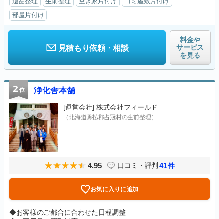
遺品整理
生前整理
空き家片付け
ゴミ屋敷片付け
部屋片付け
料金や
サービス
見積もり依頼・相談
を見る
2
位
浄化舎本舗
[運営会社]
株式会社フィールド
（北海道勇払郡占冠村の生前整理）
4.95
41
口コミ・評判
件
お気に入りに追加
◆お客様のご都合に合わせた日程調整