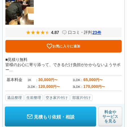
4.87
23
口コミ・評判
件
お気に入りに追加
■見積り無料
皆様のお心に寄り添って、できるだけ負担がかからないようサポ
ー...
基本料金
30,000
65,000
円〜
円〜
1K
1LDK
120,000
170,000
円〜
円〜
2LDK
3LDK
遺品整理
生前整理
空き家片付け
部屋片付け
料金や
サービス
見積もり依頼・相談
を見る