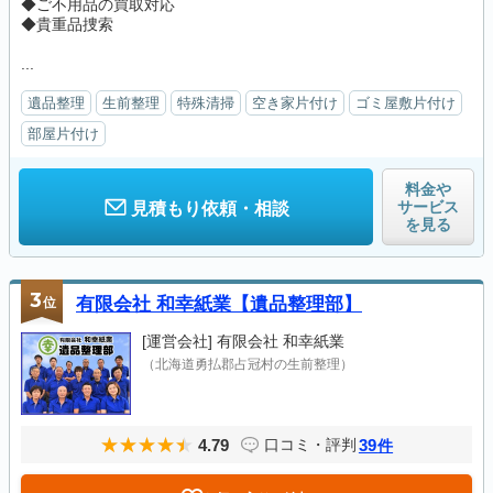
◆ご不用品の買取対応
◆貴重品捜索
...
遺品整理
生前整理
特殊清掃
空き家片付け
ゴミ屋敷片付け
部屋片付け
料金や
サービス
見積もり依頼・相談
を見る
3
位
有限会社 和幸紙業【遺品整理部】
[運営会社]
有限会社 和幸紙業
（北海道勇払郡占冠村の生前整理）
4.79
39
口コミ・評判
件