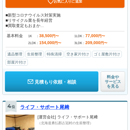
お気に入りに追加
■新型コロナウイルス対策実施
■リサイクル業を長年経営
■買取査定もおまか...
基本料金
38,500
77,000
円〜
円〜
1K
1LDK
154,000
209,000
円〜
円〜
2LDK
3LDK
遺品整理
生前整理
特殊清掃
空き家片付け
ゴミ屋敷片付け
部屋片付け
料金や
サービス
見積もり依頼・相談
を見る
4
位
ライフ・サポート尾﨑
[運営会社]
ライフ・サポート尾﨑
（北海道勇払郡占冠村の生前整理）