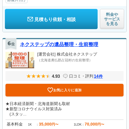
料金や
サービス
見積もり依頼・相談
を見る
6
位
ネクステップの遺品整理・生前整理
[運営会社]
株式会社ネクステップ
（北海道勇払郡占冠村の生前整理）
4.93
14
口コミ・評判
件
お気に入りに追加
★日本経済新聞・北海道新聞も取材
★新型コロナウイルス対策済み
(スタッ...
基本料金
35,000
70,000
円〜
円〜
1K
1LDK