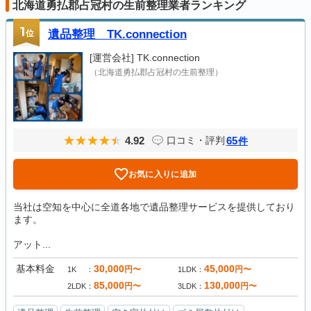
北海道勇払郡占冠村の生前整理業者ランキング
1
位
遺品整理 TK.connection
[運営会社]
TK.connection
（北海道勇払郡占冠村の生前整理）
4.92
65
口コミ・評判
件
お気に入りに追加
当社は空知を中心に全道各地で遺品整理サービスを提供しており
ます。
アット...
基本料金
30,000
45,000
円〜
円〜
1K
1LDK
85,000
130,000
円〜
円〜
2LDK
3LDK