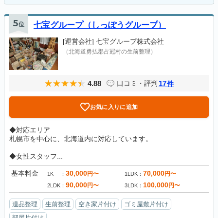
5
位
七宝グループ（しっぽうグループ）
[運営会社]
七宝グループ株式会社
（北海道勇払郡占冠村の生前整理）
4.88
17
口コミ・評判
件
お気に入りに追加
◆対応エリア
札幌市を中心に、北海道内に対応しています。
◆女性スタッフ...
基本料金
30,000
70,000
円〜
円〜
1K
1LDK
90,000
100,000
円〜
円〜
2LDK
3LDK
遺品整理
生前整理
空き家片付け
ゴミ屋敷片付け
部屋片付け