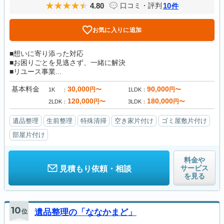
4.80
10
口コミ・評判
件
お気に入りに追加
■想いに寄り添った対応
■お困りごとを見逃さず、一緒に解決
■リユース事業...
基本料金
30,000
90,000
円〜
円〜
1K
1LDK
120,000
180,000
円〜
円〜
2LDK
3LDK
遺品整理
生前整理
特殊清掃
空き家片付け
ゴミ屋敷片付け
部屋片付け
料金や
サービス
見積もり依頼・相談
を見る
10
位
遺品整理の「ななかまど」