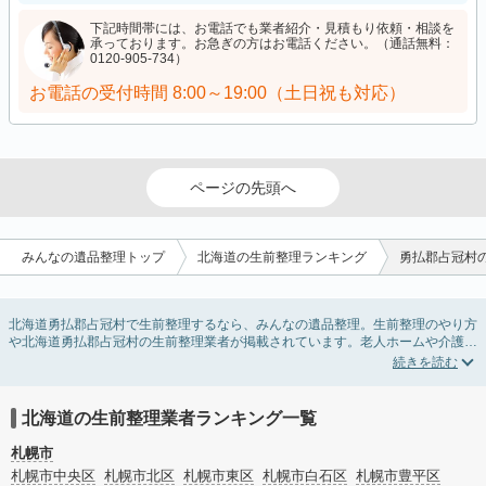
下記時間帯には、お電話でも業者紹介・見積もり依頼・相談を
承っております。お急ぎの方はお電話ください。（通話無料：
0120-905-734）
お電話の受付時間
8:00～19:00（土日祝も対応）
ページの先頭へ
みんなの遺品整理トップ
北海道の生前整理ランキング
勇払郡占冠村
北海道勇払郡占冠村で生前整理するなら、みんなの遺品整理。生前整理のやり方
や北海道勇払郡占冠村の生前整理業者が掲載されています。老人ホームや介護施
設入居に伴う不用品の処分・回収・引き取りから、在宅介護の介護整理や福祉住
環境整理まで対応しています。北海道勇払郡占冠村の生前整理の料金相場情報だ
けで業者を決められない場合は、不用品の買取や遺産・財産にかかわる相続相談
などのオプションサービスで絞り込み検索を利用してみましょう。
北海道の生前整理業者ランキング一覧
またお役立ち情報も豊富なので終活でエンディングノートの選び方や、整理整
頓・老前整理・生前整理のコツについてもチェックしてみてください。
札幌市
札幌市中央区
札幌市北区
札幌市東区
札幌市白石区
札幌市豊平区