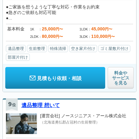
●ご家族を想うような丁寧な対応・作業をお約束
●急ぎのご依頼も対応可能
●...
基本料金
25,000
45,000
円〜
円〜
1K
1LDK
80,000
110,000
円〜
円〜
2LDK
3LDK
遺品整理
生前整理
特殊清掃
空き家片付け
ゴミ屋敷片付け
部屋片付け
料金や
サービス
見積もり依頼・相談
を見る
9
位
遺品整理 想いて
[運営会社]
ノースジニアス・アール株式会社
（北海道勇払郡占冠村の生前整理）