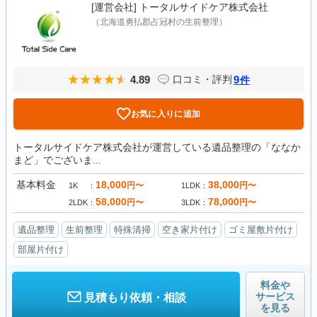
[運営会社]
トータルサイドケア株式会社
（北海道勇払郡占冠村の生前整理）
4.89
9
口コミ・評判
件
お気に入りに追加
トータルサイドケア株式会社が運営している遺品整理の「ななか
まど」でございま...
基本料金
18,000
38,000
円〜
円〜
1K
1LDK
58,000
78,000
円〜
円〜
2LDK
3LDK
遺品整理
生前整理
特殊清掃
空き家片付け
ゴミ屋敷片付け
部屋片付け
料金や
サービス
見積もり依頼・相談
を見る