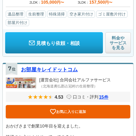
105,000
157,500
円〜
円〜
2LDK
3LDK
遺品整理
生前整理
特殊清掃
空き家片付け
ゴミ屋敷片付け
部屋片付け
料金や
サービス
見積もり依頼・相談
を見る
7
位
お部屋キレイドットコム
[運営会社]
合同会社アルファサービス
（北海道勇払郡占冠村の生前整理）
4.53
15
口コミ・評判
件
お気に入りに追加
おかげさまで創業10年目を迎えました。