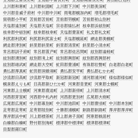
上川郡和寒町
上川郡剣淵町
上川郡下川町
中川郡美深町
中川郡音威子府村
中川郡中川町
雨竜郡幌加内町
増毛郡増毛町
留萌郡小平町
苫前郡苫前町
苫前郡羽幌町
苫前郡初山別村
天塩郡遠別町
天塩郡天塩町
宗谷郡猿払村
枝幸郡浜頓別町
枝幸郡中頓別町
枝幸郡枝幸町
天塩郡豊富町
礼文郡礼文町
利尻郡利尻町
利尻郡利尻富士町
天塩郡幌延町
網走郡美幌町
網走郡津別町
斜里郡斜里町
斜里郡清里町
斜里郡小清水町
常呂郡訓子府町
常呂郡置戸町
常呂郡佐呂間町
紋別郡遠軽町
紋別郡湧別町
紋別郡滝上町
紋別郡興部町
紋別郡西興部村
紋別郡雄武町
網走郡大空町
虻田郡豊浦町
有珠郡壮瞥町
白老郡白老町
勇払郡厚真町
虻田郡洞爺湖町
勇払郡安平町
勇払郡むかわ町
沙流郡日高町
沙流郡平取町
新冠郡新冠町
浦河郡浦河町
様似郡様似町
幌泉郡えりも町
日高郡新ひだか町
河東郡音更町
河東郡士幌町
河東郡上士幌町
河東郡鹿追町
上川郡新得町
上川郡清水町
河西郡芽室町
河西郡中札内村
河西郡更別村
広尾郡大樹町
広尾郡広尾町
中川郡幕別町
中川郡池田町
中川郡豊頃町
中川郡本別町
足寄郡足寄町
足寄郡陸別町
十勝郡浦幌町
釧路郡釧路町
厚岸郡厚岸町
厚岸郡浜中町
川上郡標茶町
川上郡弟子屈町
阿寒郡鶴居村
白糠郡白糠町
野付郡別海町
標津郡中標津町
標津郡標津町
目梨郡羅臼町