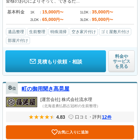
皆様のお心によりそって、できるだ...
基本料金
15,000
35,000
円〜
円〜
1K
1LDK
65,000
95,000
円〜
円〜
2LDK
3LDK
遺品整理
生前整理
特殊清掃
空き家片付け
ゴミ屋敷片付け
部屋片付け
料金や
サービス
見積もり依頼・相談
を見る
8
位
町の御用聞き髙晃屋
[運営会社]
株式会社流水理
（北海道勇払郡占冠村の生前整理）
4.83
12
口コミ・評判
件
お気に入りに追加