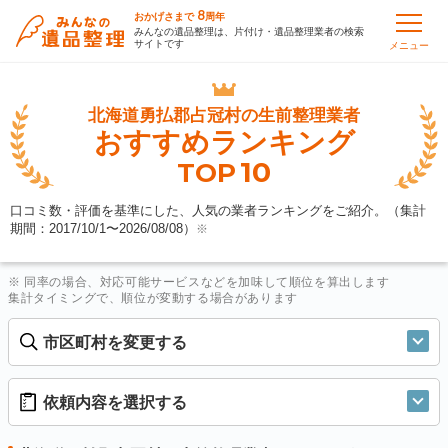
8
おかげさまで
周年
みんなの遺品整理は、片付け・遺品整理業者の検索
サイトです
メニュー
北海道勇払郡占冠村の
生前整理業者
おすすめランキング
10
TOP
口コミ数・評価を基準にした、人気の業者ランキングをご紹介。（集計
期間：2017/10/1〜
2026/08/08
）
※
※ 同率の場合、対応可能サービスなどを加味して順位を算出します
集計タイミングで、順位が変動する場合があります
市区町村を変更する
依頼内容を選択する