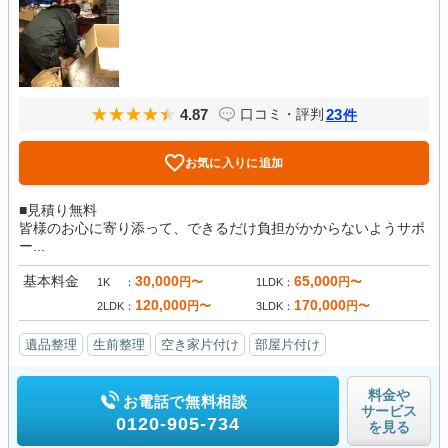
4.87
23
口コミ・評判
件
お気に入りに追加
■見積り無料
皆様のお心に寄り添って、できるだけ負担がかからないようサポ
ー...
基本料金
30,000
65,000
円〜
円〜
1K
1LDK
120,000
170,000
円〜
円〜
2LDK
3LDK
遺品整理
生前整理
空き家片付け
部屋片付け
料金や
お電話で無料相談
サービス
0120-905-734
を見る