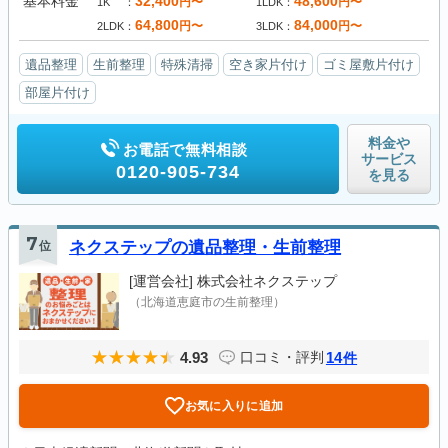
基本料金
32,400
48,600
円〜
円〜
1K
1LDK
64,800
84,000
円〜
円〜
2LDK
3LDK
遺品整理
生前整理
特殊清掃
空き家片付け
ゴミ屋敷片付け
部屋片付け
料金や
お電話で無料相談
サービス
0120-905-734
を見る
7
位
ネクステップの遺品整理・生前整理
[運営会社]
株式会社ネクステップ
（北海道恵庭市の生前整理）
4.93
14
口コミ・評判
件
お気に入りに追加