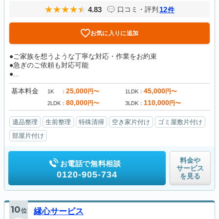
4.83
12
口コミ・評判
件
お気に入りに追加
●ご家族を想うような丁寧な対応・作業をお約束
●急ぎのご依頼も対応可能
●...
基本料金
25,000
45,000
円〜
円〜
1K
1LDK
80,000
110,000
円〜
円〜
2LDK
3LDK
遺品整理
生前整理
特殊清掃
空き家片付け
ゴミ屋敷片付け
部屋片付け
料金や
お電話で無料相談
サービス
0120-905-734
を見る
10
位
縁心サービス