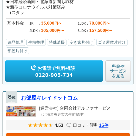
★日本経済新聞・北海道新聞も取材
★新型コロナウイルス対策済み
(スタッ...
基本料金
35,000
70,000
円〜
円〜
1K
1LDK
105,000
157,500
円〜
円〜
2LDK
3LDK
遺品整理
生前整理
特殊清掃
空き家片付け
ゴミ屋敷片付け
部屋片付け
料金や
お電話で無料相談
サービス
0120-905-734
を見る
8
位
お部屋キレイドットコム
[運営会社]
合同会社アルファサービス
（北海道恵庭市の生前整理）
4.53
15
口コミ・評判
件