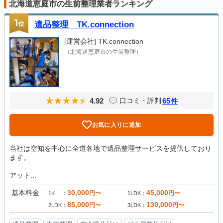
北海道恵庭市の生前整理業者ランキング
1
位
遺品整理 TK.connection
[運営会社]
TK.connection
（北海道恵庭市の生前整理）
4.92
65
口コミ・評判
件
お気に入りに追加
当社は空知を中心に全道各地で遺品整理サービスを提供しており
ます。
アット...
基本料金
30,000
45,000
円〜
円〜
1K
1LDK
85,000
130,000
円〜
円〜
2LDK
3LDK