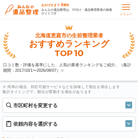
8
おかげさまで
周年
みんなの遺品整理は、片付け・遺品整理業者の検索
サイトです
メニュー
北海道恵庭市の
生前整理業者
おすすめランキング
10
TOP
口コミ数・評価を基準にした、人気の業者ランキングをご紹介。（集計
期間：2017/10/1〜
2026/08/07
）
※
※ 同率の場合、対応可能サービスなどを加味して順位を算出します
集計タイミングで、順位が変動する場合があります
市区町村を変更する
依頼内容を選択する