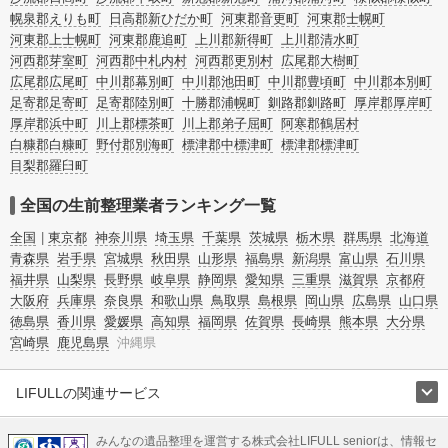
幌泉郡えりも町
日高郡新ひだか町
河東郡音更町
河東郡士幌町
河東郡上士幌町
河東郡鹿追町
上川郡新得町
上川郡清水町
河西郡芽室町
河西郡中札内村
河西郡更別村
広尾郡大樹町
広尾郡広尾町
中川郡幕別町
中川郡池田町
中川郡豊頃町
中川郡本別町
足寄郡足寄町
足寄郡陸別町
十勝郡浦幌町
釧路郡釧路町
厚岸郡厚岸町
厚岸郡浜中町
川上郡標茶町
川上郡弟子屈町
阿寒郡鶴居村
白糠郡白糠町
野付郡別海町
標津郡中標津町
標津郡標津町
目梨郡羅臼町
全国の生前整理業者ランキング一覧
全国
東京都
神奈川県
埼玉県
千葉県
茨城県
栃木県
群馬県
北海道
青森県
岩手県
宮城県
秋田県
山形県
福島県
新潟県
富山県
石川県
福井県
山梨県
長野県
岐阜県
静岡県
愛知県
三重県
滋賀県
京都府
大阪府
兵庫県
奈良県
和歌山県
鳥取県
島根県
岡山県
広島県
山口県
徳島県
香川県
愛媛県
高知県
福岡県
佐賀県
長崎県
熊本県
大分県
宮崎県
鹿児島県
沖縄県
LIFULLの関連サービス
LIFULLのサービス
みんなの遺品整理を運営する株式会社LIFULL seniorは、情報セ