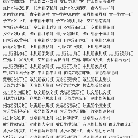
磯谷郡蘭越町
虻田郡ニセコ町
虻田郡真狩村
虻田郡留寿都村
虻田郡喜茂別町
虻田郡京極町
虻田郡倶知安町
岩内郡共和町
岩内郡岩内町
古宇郡泊村
古宇郡神恵内村
積丹郡積丹町
古平郡古平町
余市郡仁木町
余市郡余市町
余市郡赤井川村
空知郡南幌町
空知郡奈井江町
空知郡上砂川町
夕張郡由仁町
夕張郡長沼町
夕張郡栗山町
樺戸郡月形町
樺戸郡浦臼町
樺戸郡新十津川町
雨竜郡妹背牛町
雨竜郡秩父別町
雨竜郡雨竜町
雨竜郡北竜町
雨竜郡沼田町
上川郡鷹栖町
上川郡東神楽町
上川郡当麻町
上川郡比布町
上川郡愛別町
上川郡上川町
上川郡東川町
上川郡美瑛町
空知郡上富良野町
空知郡中富良野町
空知郡南富良野町
勇払郡占冠村
上川郡和寒町
上川郡剣淵町
上川郡下川町
中川郡美深町
中川郡音威子府村
中川郡中川町
雨竜郡幌加内町
増毛郡増毛町
留萌郡小平町
苫前郡苫前町
苫前郡羽幌町
苫前郡初山別村
天塩郡遠別町
天塩郡天塩町
宗谷郡猿払村
枝幸郡浜頓別町
枝幸郡中頓別町
枝幸郡枝幸町
天塩郡豊富町
礼文郡礼文町
利尻郡利尻町
利尻郡利尻富士町
天塩郡幌延町
網走郡美幌町
網走郡津別町
斜里郡斜里町
斜里郡清里町
斜里郡小清水町
常呂郡訓子府町
常呂郡置戸町
常呂郡佐呂間町
紋別郡遠軽町
紋別郡湧別町
紋別郡滝上町
紋別郡興部町
紋別郡西興部村
紋別郡雄武町
網走郡大空町
虻田郡豊浦町
有珠郡壮瞥町
白老郡白老町
勇払郡厚真町
虻田郡洞爺湖町
勇払郡安平町
勇払郡むかわ町
沙流郡日高町
沙流郡平取町
新冠郡新冠町
浦河郡浦河町
様似郡様似町