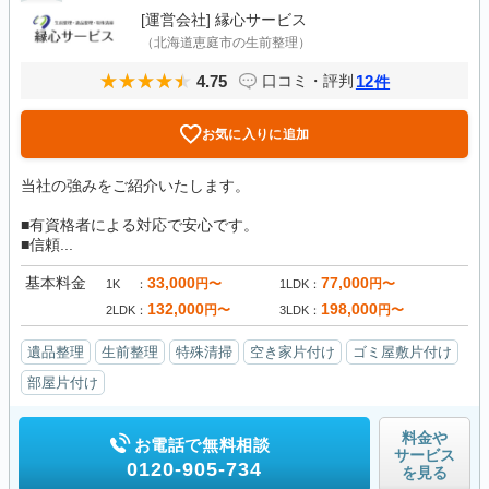
[運営会社]
縁心サービス
（北海道恵庭市の生前整理）
4.75
12
口コミ・評判
件
お気に入りに追加
当社の強みをご紹介いたします。
■有資格者による対応で安心です。
■信頼...
基本料金
33,000
77,000
円〜
円〜
1K
1LDK
132,000
198,000
円〜
円〜
2LDK
3LDK
遺品整理
生前整理
特殊清掃
空き家片付け
ゴミ屋敷片付け
部屋片付け
料金や
お電話で無料相談
サービス
0120-905-734
を見る