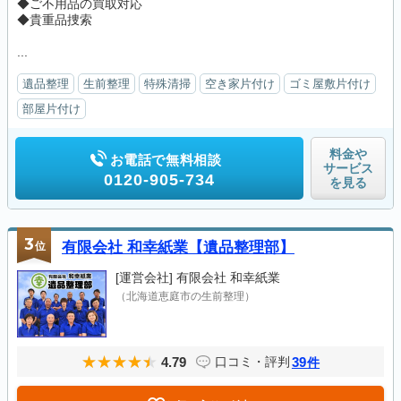
◆ご不用品の買取対応
◆貴重品捜索
...
遺品整理
生前整理
特殊清掃
空き家片付け
ゴミ屋敷片付け
部屋片付け
料金や
お電話で無料相談
サービス
0120-905-734
を見る
3
位
有限会社 和幸紙業【遺品整理部】
[運営会社]
有限会社 和幸紙業
（北海道恵庭市の生前整理）
4.79
39
口コミ・評判
件