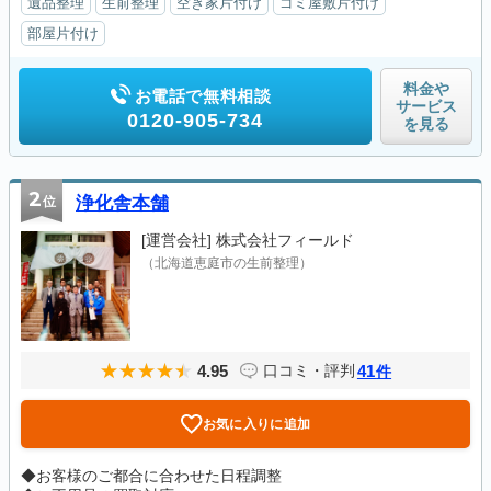
遺品整理
生前整理
空き家片付け
ゴミ屋敷片付け
部屋片付け
料金や
お電話で無料相談
サービス
0120-905-734
を見る
2
位
浄化舎本舗
[運営会社]
株式会社フィールド
（北海道恵庭市の生前整理）
4.95
41
口コミ・評判
件
お気に入りに追加
◆お客様のご都合に合わせた日程調整