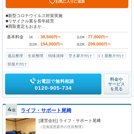
お気に入りに追加
■新型コロナウイルス対策実施
■リサイクル業を長年経営
■買取査定もおまか...
基本料金
38,500
77,000
円〜
円〜
1K
1LDK
154,000
209,000
円〜
円〜
2LDK
3LDK
遺品整理
生前整理
特殊清掃
空き家片付け
ゴミ屋敷片付け
部屋片付け
料金や
お電話で無料相談
サービス
0120-905-734
を見る
4
位
ライフ・サポート尾﨑
[運営会社]
ライフ・サポート尾﨑
（北海道恵庭市の生前整理）