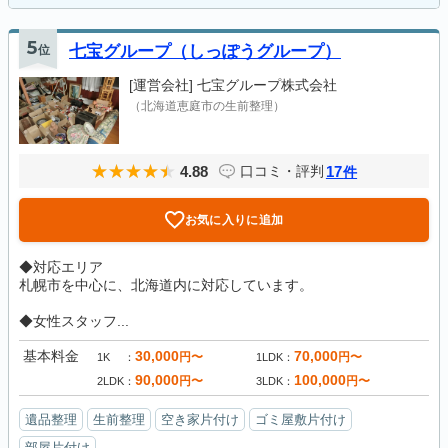
5
位
七宝グループ（しっぽうグループ）
[運営会社]
七宝グループ株式会社
（北海道恵庭市の生前整理）
4.88
17
口コミ・評判
件
お気に入りに追加
◆対応エリア
札幌市を中心に、北海道内に対応しています。
◆女性スタッフ...
基本料金
30,000
70,000
円〜
円〜
1K
1LDK
90,000
100,000
円〜
円〜
2LDK
3LDK
遺品整理
生前整理
空き家片付け
ゴミ屋敷片付け
部屋片付け