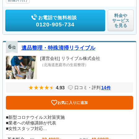
料金や
お電話で無料相談
サービス
0120-905-734
を見る
6
位
遺品整理・特殊清掃リライブル
[運営会社]
リライブル株式会社
（北海道恵庭市の生前整理）
4.93
14
口コミ・評判
件
お気に入りに追加
■新型コロナウイルス対策実施
■業者への研修講師が代表
■女性スタッフ対応...