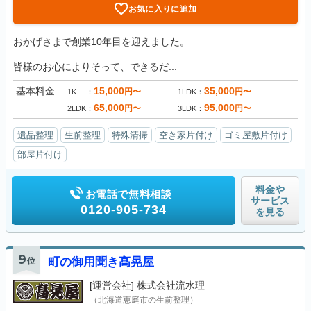
お気に入りに追加
おかげさまで創業10年目を迎えました。
皆様のお心によりそって、できるだ...
基本料金
15,000
35,000
円〜
円〜
1K
1LDK
65,000
95,000
円〜
円〜
2LDK
3LDK
遺品整理
生前整理
特殊清掃
空き家片付け
ゴミ屋敷片付け
部屋片付け
料金や
お電話で無料相談
サービス
0120-905-734
を見る
9
位
町の御用聞き髙晃屋
[運営会社]
株式会社流水理
（北海道恵庭市の生前整理）