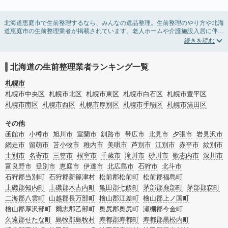
北海道恵庭市で生前整理するなら、みんなの遺品整理。生前整理のやり方や北海
道恵庭市の生前整理業者が掲載されています。老人ホームや介護施設入居に伴う
不用品の処分・回収・引き取りから、在宅介護の介護整理や福祉住環境整理まで
対応しています。北海道恵庭市の生前整理の料金相場情報だけで業者を決められ
ない場合は、不用品の買取や遺産・財産にかかわる相続相談などのオプションサ
ービスで絞り込み検索を利用してみましょう。
北海道の生前整理業者ランキング一覧
またお役立ち情報も豊富なので終活でエンディングノートの選び方や、整理整
頓・老前整理・生前整理のコツについてもチェックしてみてください。
札幌市
札幌市中央区
札幌市北区
札幌市東区
札幌市白石区
札幌市豊平区
札幌市南区
札幌市西区
札幌市厚別区
札幌市手稲区
札幌市清田区
その他
函館市
小樽市
旭川市
室蘭市
釧路市
帯広市
北見市
夕張市
岩見沢市
網走市
留萌市
苫小牧市
稚内市
美唄市
芦別市
江別市
赤平市
紋別市
士別市
名寄市
三笠市
根室市
千歳市
滝川市
砂川市
歌志内市
深川市
富良野市
登別市
恵庭市
伊達市
北広島市
石狩市
北斗市
石狩郡当別町
石狩郡新篠津村
松前郡松前町
松前郡福島町
上磯郡知内町
上磯郡木古内町
亀田郡七飯町
茅部郡鹿部町
茅部郡森町
二海郡八雲町
山越郡長万部町
檜山郡江差町
檜山郡上ノ国町
檜山郡厚沢部町
爾志郡乙部町
奥尻郡奥尻町
瀬棚郡今金町
久遠郡せたな町
島牧郡島牧村
寿都郡寿都町
寿都郡黒松内町