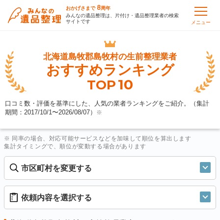
8
おかげさまで
周年
みんなの遺品整理は、片付け・遺品整理業者の検索
サイトです
メニュー
北海道島牧郡島牧村の
生前整理業者
おすすめランキング
10
TOP
口コミ数・評価を基準にした、人気の業者ランキングをご紹介。（集計
期間：2017/10/1〜
2026/08/07
）
※
※ 同率の場合、対応可能サービスなどを加味して順位を算出します
集計タイミングで、順位が変動する場合があります
市区町村を変更する
依頼内容を選択する