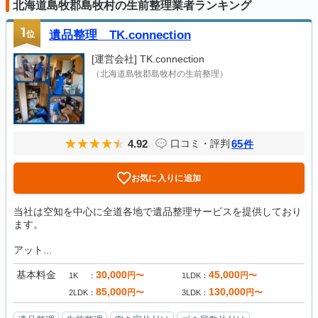
北海道島牧郡島牧村の生前整理業者ランキング
1
位
遺品整理 TK.connection
[運営会社]
TK.connection
（北海道島牧郡島牧村の生前整理）
4.92
65
口コミ・評判
件
お気に入りに追加
当社は空知を中心に全道各地で遺品整理サービスを提供しており
ます。
アット...
基本料金
30,000
45,000
円〜
円〜
1K
1LDK
85,000
130,000
円〜
円〜
2LDK
3LDK