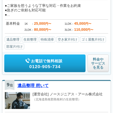
●ご家族を想うような丁寧な対応・作業をお約束
●急ぎのご依頼も対応可能
●...
基本料金
25,000
45,000
円〜
円〜
1K
1LDK
80,000
110,000
円〜
円〜
2LDK
3LDK
遺品整理
生前整理
特殊清掃
空き家片付け
ゴミ屋敷片付け
部屋片付け
料金や
お電話で無料相談
サービス
0120-905-734
を見る
9
位
遺品整理 想いて
[運営会社]
ノースジニアス・アール株式会社
（北海道島牧郡島牧村の生前整理）