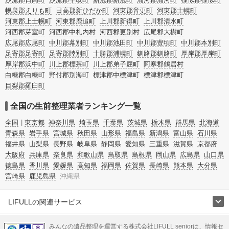
幌泉郡えりも町
日高郡新ひだか町
河東郡音更町
河東郡士幌町
河東郡上士幌町
河東郡鹿追町
上川郡新得町
上川郡清水町
河西郡芽室町
河西郡中札内村
河西郡更別村
広尾郡大樹町
広尾郡広尾町
中川郡幕別町
中川郡池田町
中川郡豊頃町
中川郡本別町
足寄郡足寄町
足寄郡陸別町
十勝郡浦幌町
釧路郡釧路町
厚岸郡厚岸町
厚岸郡浜中町
川上郡標茶町
川上郡弟子屈町
阿寒郡鶴居村
白糠郡白糠町
野付郡別海町
標津郡中標津町
標津郡標津町
目梨郡羅臼町
全国の生前整理業者ランキング一覧
全国
東京都
神奈川県
埼玉県
千葉県
茨城県
栃木県
群馬県
北海道
青森県
岩手県
宮城県
秋田県
山形県
福島県
新潟県
富山県
石川県
福井県
山梨県
長野県
岐阜県
静岡県
愛知県
三重県
滋賀県
京都府
大阪府
兵庫県
奈良県
和歌山県
鳥取県
島根県
岡山県
広島県
山口県
徳島県
香川県
愛媛県
高知県
福岡県
佐賀県
長崎県
熊本県
大分県
宮崎県
鹿児島県
沖縄県
LIFULLの関連サービス
LIFULLのサービス
みんなの遺品整理を運営する株式会社LIFULL seniorは、情報セ