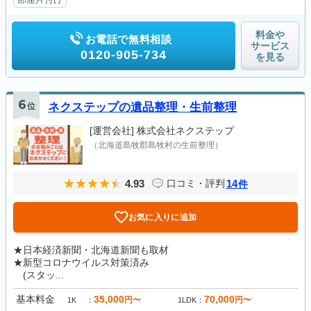
料金や
お電話で無料相談
サービス
0120-905-734
を見る
6
位
ネクステップの遺品整理・生前整理
[運営会社]
株式会社ネクステップ
（北海道島牧郡島牧村の生前整理）
4.93
14
口コミ・評判
件
お気に入りに追加
★日本経済新聞・北海道新聞も取材
★新型コロナウイルス対策済み
(スタッ...
基本料金
35,000
70,000
円〜
円〜
1K
1LDK