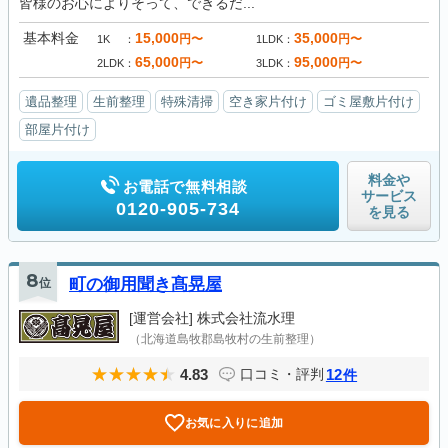
皆様のお心によりそって、できるだ...
基本料金
15,000
35,000
円〜
円〜
1K
1LDK
65,000
95,000
円〜
円〜
2LDK
3LDK
遺品整理
生前整理
特殊清掃
空き家片付け
ゴミ屋敷片付け
部屋片付け
料金や
お電話で無料相談
サービス
0120-905-734
を見る
8
位
町の御用聞き髙晃屋
[運営会社]
株式会社流水理
（北海道島牧郡島牧村の生前整理）
4.83
12
口コミ・評判
件
お気に入りに追加