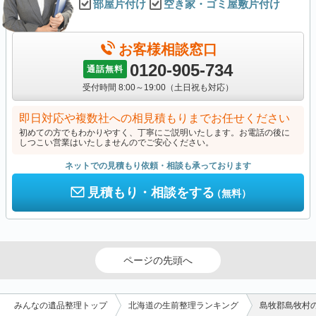
部屋片付け
空き家・ゴミ屋敷片付け
お客様相談窓口
0120-905-734
通話無料
受付時間 8:00～19:00（土日祝も対応）
即日対応や複数社への相見積もりまでお任せください
初めての方でもわかりやすく、丁寧にご説明いたします。お電話の後に
しつこい営業はいたしませんのでご安心ください。
ネットでの見積もり依頼・相談も承っております
見積もり・相談をする
（無料）
ページの先頭へ
みんなの遺品整理トップ
北海道の生前整理ランキング
島牧郡島牧村