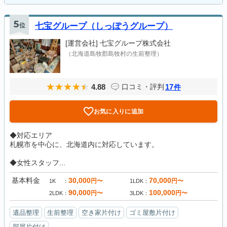
5
位
七宝グループ（しっぽうグループ）
[運営会社]
七宝グループ株式会社
（北海道島牧郡島牧村の生前整理）
4.88
17
口コミ・評判
件
お気に入りに追加
◆対応エリア
札幌市を中心に、北海道内に対応しています。
◆女性スタッフ...
基本料金
30,000
70,000
円〜
円〜
1K
1LDK
90,000
100,000
円〜
円〜
2LDK
3LDK
遺品整理
生前整理
空き家片付け
ゴミ屋敷片付け
部屋片付け