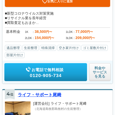
お気に入りに追加
■新型コロナウイルス対策実施
■リサイクル業を長年経営
■買取査定もおまか...
基本料金
38,500
77,000
円〜
円〜
1K
1LDK
154,000
209,000
円〜
円〜
2LDK
3LDK
遺品整理
生前整理
特殊清掃
空き家片付け
ゴミ屋敷片付け
部屋片付け
料金や
お電話で無料相談
サービス
0120-905-734
を見る
4
位
ライフ・サポート尾﨑
[運営会社]
ライフ・サポート尾﨑
（北海道島牧郡島牧村の生前整理）