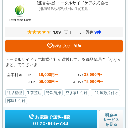
[運営会社]
トータルサイドケア株式会社
（北海道島牧郡島牧村の生前整理）
4.89
9
口コミ・評判
件
お気に入りに追加
トータルサイドケア株式会社が運営している遺品整理の「ななか
まど」でございま...
基本料金
18,000
38,000
円〜
円〜
1K
1LDK
58,000
78,000
円〜
円〜
2LDK
3LDK
遺品整理
生前整理
特殊清掃
空き家片付け
ゴミ屋敷片付け
部屋片付け
料金や
お電話で無料相談
サービス
0120-905-734
を見る