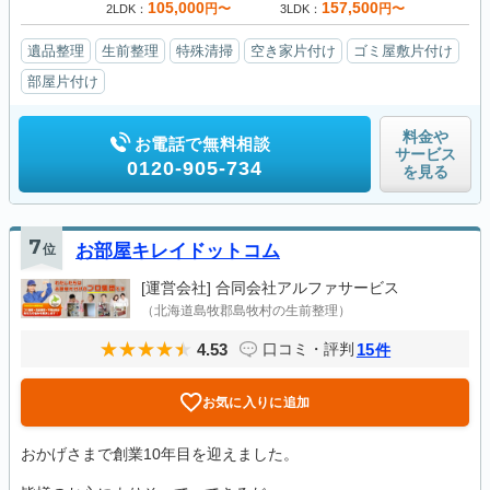
105,000
157,500
円〜
円〜
2LDK
3LDK
遺品整理
生前整理
特殊清掃
空き家片付け
ゴミ屋敷片付け
部屋片付け
料金や
お電話で無料相談
サービス
0120-905-734
を見る
7
位
お部屋キレイドットコム
[運営会社]
合同会社アルファサービス
（北海道島牧郡島牧村の生前整理）
4.53
15
口コミ・評判
件
お気に入りに追加
おかげさまで創業10年目を迎えました。