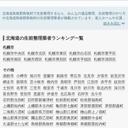
北海道島牧郡島牧村で生前整理するなら、みんなの遺品整理。生前整理のやり方
や北海道島牧郡島牧村の生前整理業者が掲載されています。老人ホームや介護施
設入居に伴う不用品の処分・回収・引き取りから、在宅介護の介護整理や福祉住
環境整理まで対応しています。北海道島牧郡島牧村の生前整理の料金相場情報だ
けで業者を決められない場合は、不用品の買取や遺産・財産にかかわる相続相談
などのオプションサービスで絞り込み検索を利用してみましょう。
北海道の生前整理業者ランキング一覧
またお役立ち情報も豊富なので終活でエンディングノートの選び方や、整理整
頓・老前整理・生前整理のコツについてもチェックしてみてください。
札幌市
札幌市中央区
札幌市北区
札幌市東区
札幌市白石区
札幌市豊平区
札幌市南区
札幌市西区
札幌市厚別区
札幌市手稲区
札幌市清田区
その他
函館市
小樽市
旭川市
室蘭市
釧路市
帯広市
北見市
夕張市
岩見沢市
網走市
留萌市
苫小牧市
稚内市
美唄市
芦別市
江別市
赤平市
紋別市
士別市
名寄市
三笠市
根室市
千歳市
滝川市
砂川市
歌志内市
深川市
富良野市
登別市
恵庭市
伊達市
北広島市
石狩市
北斗市
石狩郡当別町
石狩郡新篠津村
松前郡松前町
松前郡福島町
上磯郡知内町
上磯郡木古内町
亀田郡七飯町
茅部郡鹿部町
茅部郡森町
二海郡八雲町
山越郡長万部町
檜山郡江差町
檜山郡上ノ国町
檜山郡厚沢部町
爾志郡乙部町
奥尻郡奥尻町
瀬棚郡今金町
久遠郡せたな町
島牧郡島牧村
寿都郡寿都町
寿都郡黒松内町