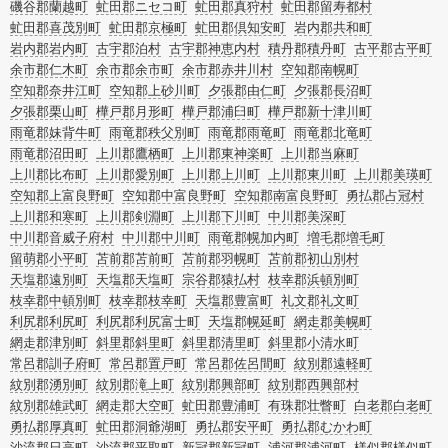
磯谷郡蘭越町
虻田郡ニセコ町
虻田郡真狩村
虻田郡留寿都村
虻田郡喜茂別町
虻田郡京極町
虻田郡倶知安町
岩内郡共和町
岩内郡岩内町
古宇郡泊村
古宇郡神恵内村
積丹郡積丹町
古平郡古平町
余市郡仁木町
余市郡余市町
余市郡赤井川村
空知郡南幌町
空知郡奈井江町
空知郡上砂川町
夕張郡由仁町
夕張郡長沼町
夕張郡栗山町
樺戸郡月形町
樺戸郡浦臼町
樺戸郡新十津川町
雨竜郡妹背牛町
雨竜郡秩父別町
雨竜郡雨竜町
雨竜郡北竜町
雨竜郡沼田町
上川郡鷹栖町
上川郡東神楽町
上川郡当麻町
上川郡比布町
上川郡愛別町
上川郡上川町
上川郡東川町
上川郡美瑛町
空知郡上富良野町
空知郡中富良野町
空知郡南富良野町
勇払郡占冠村
上川郡和寒町
上川郡剣淵町
上川郡下川町
中川郡美深町
中川郡音威子府村
中川郡中川町
雨竜郡幌加内町
増毛郡増毛町
留萌郡小平町
苫前郡苫前町
苫前郡羽幌町
苫前郡初山別村
天塩郡遠別町
天塩郡天塩町
宗谷郡猿払村
枝幸郡浜頓別町
枝幸郡中頓別町
枝幸郡枝幸町
天塩郡豊富町
礼文郡礼文町
利尻郡利尻町
利尻郡利尻富士町
天塩郡幌延町
網走郡美幌町
網走郡津別町
斜里郡斜里町
斜里郡清里町
斜里郡小清水町
常呂郡訓子府町
常呂郡置戸町
常呂郡佐呂間町
紋別郡遠軽町
紋別郡湧別町
紋別郡滝上町
紋別郡興部町
紋別郡西興部村
紋別郡雄武町
網走郡大空町
虻田郡豊浦町
有珠郡壮瞥町
白老郡白老町
勇払郡厚真町
虻田郡洞爺湖町
勇払郡安平町
勇払郡むかわ町
沙流郡日高町
沙流郡平取町
新冠郡新冠町
浦河郡浦河町
様似郡様似町