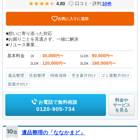
4.80
10
口コミ・評判
件
お気に入りに追加
■想いに寄り添った対応
■お困りごとを見逃さず、一緒に解決
■リユース事業...
基本料金
30,000
90,000
円〜
円〜
1K
1LDK
120,000
180,000
円〜
円〜
2LDK
3LDK
遺品整理
生前整理
特殊清掃
空き家片付け
ゴミ屋敷片付け
部屋片付け
料金や
お電話で無料相談
サービス
0120-905-734
を見る
10
位
遺品整理の「ななかまど」