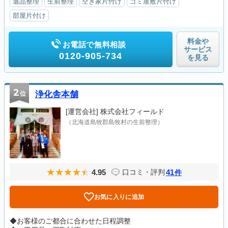
遺品整理
生前整理
空き家片付け
ゴミ屋敷片付け
部屋片付け
料金や
お電話で無料相談
サービス
0120-905-734
を見る
2
位
浄化舎本舗
[運営会社]
株式会社フィールド
（北海道島牧郡島牧村の生前整理）
4.95
41
口コミ・評判
件
お気に入りに追加
◆お客様のご都合に合わせた日程調整