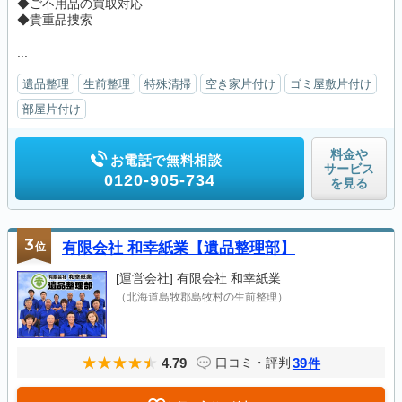
◆ご不用品の買取対応
◆貴重品捜索
...
遺品整理
生前整理
特殊清掃
空き家片付け
ゴミ屋敷片付け
部屋片付け
料金や
お電話で無料相談
サービス
0120-905-734
を見る
3
位
有限会社 和幸紙業【遺品整理部】
[運営会社]
有限会社 和幸紙業
（北海道島牧郡島牧村の生前整理）
4.79
39
口コミ・評判
件