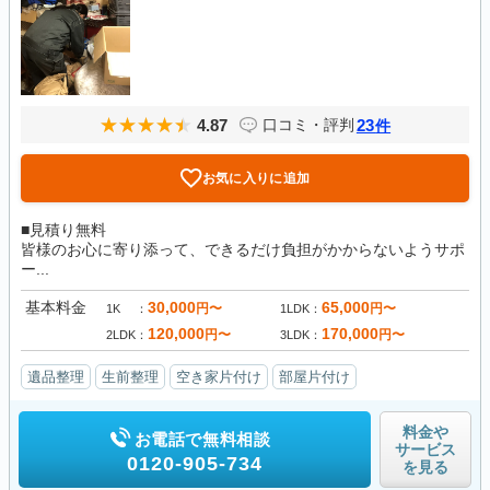
4.87
23
口コミ・評判
件
お気に入りに追加
■見積り無料
皆様のお心に寄り添って、できるだけ負担がかからないようサポ
ー...
基本料金
30,000
65,000
円〜
円〜
1K
1LDK
120,000
170,000
円〜
円〜
2LDK
3LDK
遺品整理
生前整理
空き家片付け
部屋片付け
料金や
お電話で無料相談
サービス
0120-905-734
を見る