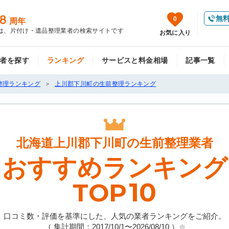
8
無
0
周年
は、片付け・遺品整理業者の検索サイトです
お気に入り
者を探す
ランキング
サービスと料金相場
記事一覧
整理ランキング
上川郡下川町の生前整理ランキング
北海道上川郡下川町の
生前整理業者
おすすめランキング
10
TOP
口コミ数・評価を基準にした、人気の業者ランキングをご紹介。
（ 集計期間：2017/10/1〜
2026/08/10
）
※