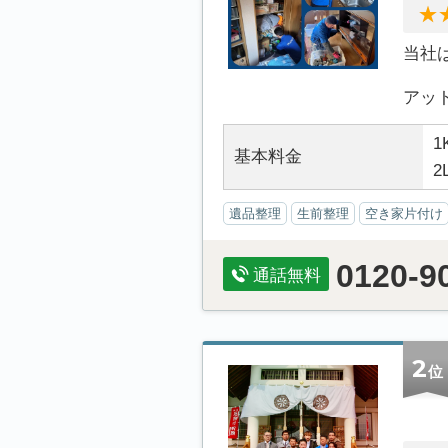
当社
アット.
1
基本料金
2
遺品整理
生前整理
空き家片付け
0120-9
通話無料
2
位