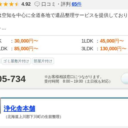
4.92
口コミ・評判
65
件
は空知を中心に全道各地で遺品整理サービスを提供しており
..
K
30,000
円〜
1LDK
45,000
円〜
LDK
85,000
円〜
3LDK
130,000
円〜
ゴミ屋敷片付け
部屋片付け
05-734
※お客様相談窓口につながります。
受付時間 8:00～19:00（土日祝も対応）
浄化舎本舗
（北海道上川郡下川町の生前整理）