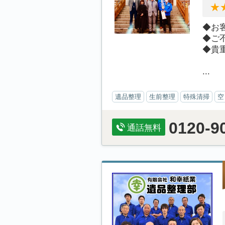
◆お
◆ご
◆貴
...
遺品整理
生前整理
特殊清掃
空
0120-9
通話無料