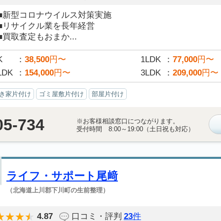
■新型コロナウイルス対策実施
■リサイクル業を長年経営
■買取査定もおまか...
K
38,500
円〜
1LDK
77,000
円〜
LDK
154,000
円〜
3LDK
209,000
円〜
き家片付け
ゴミ屋敷片付け
部屋片付け
05-734
※お客様相談窓口につながります。
受付時間 8:00～19:00（土日祝も対応）
ライフ・サポート尾﨑
（北海道上川郡下川町の生前整理）
4.87
口コミ・評判
23
件