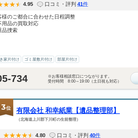
4.95
口コミ・評判
41
件
客様のご都合に合わせた日程調整
不用品の買取対応
重品捜索
き家片付け
ゴミ屋敷片付け
部屋片付け
05-734
※お客様相談窓口につながります。
受付時間 8:00～19:00（土日祝も対応）
3
位
有限会社 和幸紙業【遺品整理部】
（北海道上川郡下川町の生前整理）
4.80
口コミ・評判
40
件