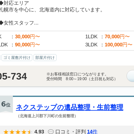
◆対応エリア
札幌市を中心に、北海道内に対応しています。
◆女性スタッフ...
K
30,000
円〜
1LDK
70,000
円〜
LDK
90,000
円〜
3LDK
100,000
円〜
ゴミ屋敷片付け
部屋片付け
05-734
※お客様相談窓口につながります。
受付時間 8:00～19:00（土日祝も対応）
6
位
ネクステップの遺品整理・生前整理
（北海道上川郡下川町の生前整理）
4.93
口コミ・評判
14
件