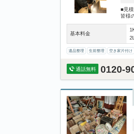
■見
皆様
1
基本料金
2
遺品整理
生前整理
空き家片付け
0120-9
通話無料