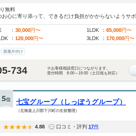
積り無料
のお心に寄り添って、できるだけ負担がかからないようサポー
K
30,000
円〜
1LDK
65,000
円〜
LDK
120,000
円〜
3LDK
170,000
円〜
部屋片付け
05-734
※お客様相談窓口につながります。
受付時間 8:00～19:00（土日祝も対応）
5
位
七宝グループ（しっぽうグループ）
（北海道上川郡下川町の生前整理）
4.88
口コミ・評判
17
件