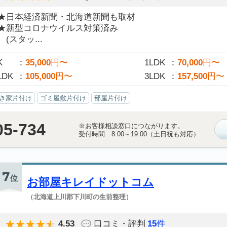
★日本経済新聞・北海道新聞も取材
★新型コロナウイルス対策済み
(スタッ...
K
35,000
円〜
1LDK
70,000
円〜
LDK
105,000
円〜
3LDK
157,500
円〜
き家片付け
ゴミ屋敷片付け
部屋片付け
05-734
※お客様相談窓口につながります。
受付時間 8:00～19:00（土日祝も対応）
7
位
お部屋キレイドットコム
（北海道上川郡下川町の生前整理）
4.53
口コミ・評判
15
件