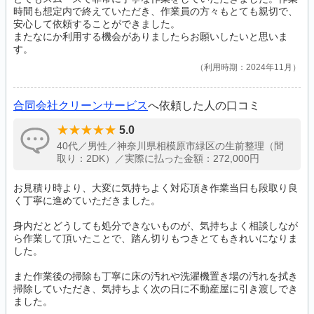
時間も想定内で終えていただき、作業員の方々もとても親切で、
安心して依頼することができました。
またなにか利用する機会がありましたらお願いしたいと思いま
す。
利用時期：2024年11月
合同会社クリーンサービス
へ依頼した人の口コミ
5.0
40代／男性／神奈川県相模原市緑区の生前整理（間
取り：2DK）／実際に払った金額：272,000円
お見積り時より、大変に気持ちよく対応頂き作業当日も段取り良
く丁寧に進めていただきました。
身内だとどうしても処分できないものが、気持ちよく相談しなが
ら作業して頂いたことで、踏ん切りもつきとてもきれいになりま
した。
また作業後の掃除も丁寧に床の汚れや洗濯機置き場の汚れを拭き
掃除していただき、気持ちよく次の日に不動産屋に引き渡しでき
ました。