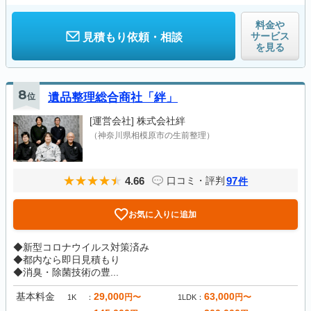
料金や
サービス
見積もり依頼・相談
を見る
8
位
遺品整理総合商社「絆」
[運営会社]
株式会社絆
（神奈川県相模原市の生前整理）
4.66
97
口コミ・評判
件
お気に入りに追加
◆新型コロナウイルス対策済み
◆都内なら即日見積もり
◆消臭・除菌技術の豊...
基本料金
29,000
63,000
円〜
円〜
1K
1LDK