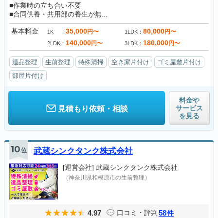
■作業時の立ち合い不要
■合同供養・共用部の養生が無...
基本料金
35,000
80,000
円〜
円〜
1K
1LDK
140,000
180,000
円〜
円〜
2LDK
3LDK
遺品整理
生前整理
特殊清掃
空き家片付け
ゴミ屋敷片付け
部屋片付け
料金や
サービス
見積もり依頼・相談
を見る
10
位
武蔵シンクタンク株式会社
[運営会社]
武蔵シンクタンク株式会社
（神奈川県相模原市の生前整理）
4.97
58
口コミ・評判
件