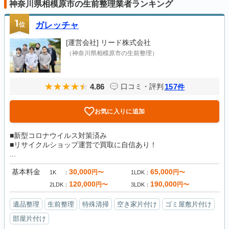
神奈川県相模原市の生前整理業者ランキング
1
位
ガレッチャ
[運営会社]
リード株式会社
（神奈川県相模原市の生前整理）
4.86
157
口コミ・評判
件
お気に入りに追加
■新型コロナウイルス対策済み
■リサイクルショップ運営で買取に自信あり！
...
基本料金
30,000
65,000
円〜
円〜
1K
1LDK
120,000
190,000
円〜
円〜
2LDK
3LDK
遺品整理
生前整理
特殊清掃
空き家片付け
ゴミ屋敷片付け
部屋片付け