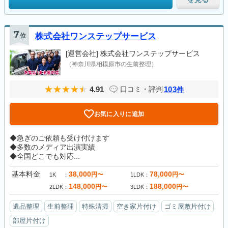
7
位
株式会社ワンステップサービス
[運営会社]
株式会社ワンステップサービス
（神奈川県相模原市の生前整理）
4.91
103
口コミ・評判
件
お気に入りに追加
◆急ぎのご依頼も受け付けます
◆多数のメディア出演実績
◆全国どこでも対応...
基本料金
38,000
78,000
円〜
円〜
1K
1LDK
148,000
188,000
円〜
円〜
2LDK
3LDK
遺品整理
生前整理
特殊清掃
空き家片付け
ゴミ屋敷片付け
部屋片付け