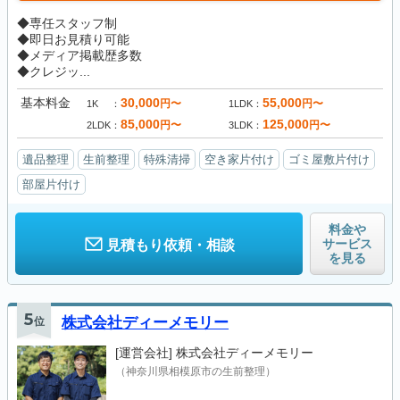
◆専任スタッフ制
◆即日お見積り可能
◆メディア掲載歴多数
◆クレジッ...
基本料金
30,000
55,000
円〜
円〜
1K
1LDK
85,000
125,000
円〜
円〜
2LDK
3LDK
遺品整理
生前整理
特殊清掃
空き家片付け
ゴミ屋敷片付け
部屋片付け
料金や
サービス
見積もり依頼・相談
を見る
5
位
株式会社ディーメモリー
[運営会社]
株式会社ディーメモリー
（神奈川県相模原市の生前整理）