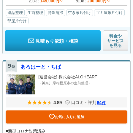
145,000
200,000
円〜
円〜
2LDK
3LDK
遺品整理
生前整理
特殊清掃
空き家片付け
ゴミ屋敷片付け
部屋片付け
料金や
サービス
見積もり依頼・相談
を見る
9
位
あろはーと・ちば
[運営会社]
株式会社ALOHEART
（神奈川県相模原市の生前整理）
4.89
64
口コミ・評判
件
お気に入りに追加
■新型コロナ対策済み