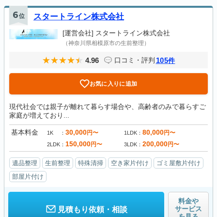
6
位
スタートライン株式会社
[運営会社]
スタートライン株式会社
（神奈川県相模原市の生前整理）
4.96
105
口コミ・評判
件
お気に入りに追加
現代社会では親子が離れて暮らす場合や、高齢者のみで暮らすご
家庭が増えており...
基本料金
30,000
80,000
円〜
円〜
1K
1LDK
150,000
200,000
円〜
円〜
2LDK
3LDK
遺品整理
生前整理
特殊清掃
空き家片付け
ゴミ屋敷片付け
部屋片付け
料金や
サービス
見積もり依頼・相談
を見る