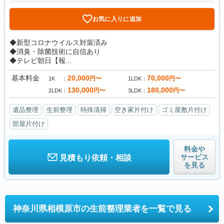
お気に入りに追加
◆新型コロナウイルス対策済み
◆消臭・除菌技術に自信あり
◆テレビ朝日【報...
基本料金
20,000
70,000
円〜
円〜
1K
1LDK
130,000
180,000
円〜
円〜
2LDK
3LDK
遺品整理
生前整理
特殊清掃
空き家片付け
ゴミ屋敷片付け
部屋片付け
料金や
サービス
見積もり依頼・相談
を見る
神奈川県相模原市の
生前整理業者を一覧で見る