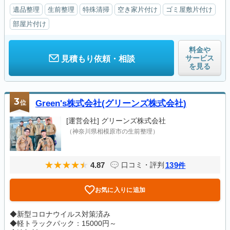
遺品整理
生前整理
特殊清掃
空き家片付け
ゴミ屋敷片付け
部屋片付け
料金や
サービス
見積もり依頼・相談
を見る
3
位
Green's株式会社(グリーンズ株式会社)
[運営会社]
グリーンズ株式会社
（神奈川県相模原市の生前整理）
4.87
139
口コミ・評判
件
お気に入りに追加
◆新型コロナウイルス対策済み
◆軽トラックパック：15000円～