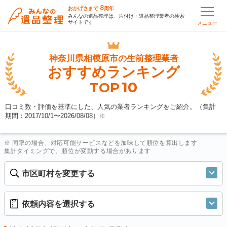
8
おかげさまで
周年
みんなの遺品整理は、片付け・遺品整理業者の検索
サイトです
メニュー
神奈川県相模原市の
生前整理業者
おすすめランキング
10
TOP
口コミ数・評価を基準にした、人気の業者ランキングをご紹介。（集計
期間：2017/10/1〜
2026/08/08
）
※
※ 同率の場合、対応可能サービスなどを加味して順位を算出します
集計タイミングで、順位が変動する場合があります
市区町村を変更する
依頼内容を選択する