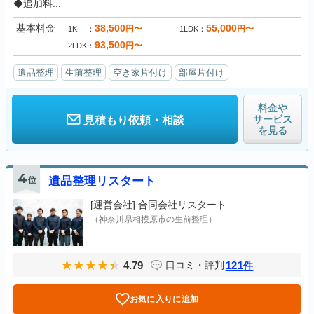
◆追加料...
基本料金
38,500
55,000
円〜
円〜
1K
1LDK
93,500
円〜
2LDK
遺品整理
生前整理
空き家片付け
部屋片付け
料金や
サービス
見積もり依頼・相談
を見る
4
位
遺品整理リスタート
[運営会社]
合同会社リスタート
（神奈川県相模原市の生前整理）
4.79
121
口コミ・評判
件
お気に入りに追加