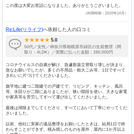
この度は大変お世話になりました。ありがとうございました。
利用時期：2020年10月
Re:Life(リライフ)
へ依頼した人の口コミ
5.0
50代／女性／神奈川県相模原市緑区の生前整理（間
取り：4LDK）／実際に払った金額：280,000円
コロナウイルスの自粛が解け、急遽新築立替取り壊しが決まり、
急なお願いでしたが、多くの不用品・粗大ごみ等、1日ですべて
きれいに片づけてくださいました。
旗竿地に建つ二階建ての戸建てで、リビング、キッチン、風呂
等、水回りが二階にありましたが、狭い階段を使い、大きな家電
や家具等を苦労してすべて運び出してくださいました。
最後は掃除までしてくださり、すべてにおいて丁寧にやってくだ
さいました。
以前、他社に実家の遺品整理をお願いしたときは、結局1日で終
わらすことができず、積み残しのものを屋外，屋内に1か月以上