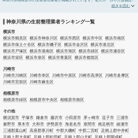
神奈川県相模原市の生前整理業者が掲載されています。老人ホームや介護施設入
居に伴う不用品の処分・回収・引き取りから、在宅介護の介護整理や福祉住環境
整理まで対応しています。神奈川県相模原市の生前整理の料金相場情報だけで業
者を決められない場合は、不用品の買取や遺産・財産にかかわる相続相談などの
オプションサービスで絞り込み検索を利用してみましょう。
神奈川県の生前整理業者ランキング一覧
またお役立ち情報も豊富なので終活でエンディングノートの選び方や、整理整
頓・老前整理・生前整理のコツについてもチェックしてみてください。
横浜市
横浜市鶴見区
横浜市神奈川区
横浜市西区
横浜市中区
横浜市南区
横浜市保土ケ谷区
横浜市磯子区
横浜市金沢区
横浜市港北区
横浜市戸塚区
横浜市港南区
横浜市旭区
横浜市緑区
横浜市瀬谷区
横浜市栄区
横浜市泉区
横浜市青葉区
横浜市都筑区
川崎市
川崎市川崎区
川崎市幸区
川崎市中原区
川崎市高津区
川崎市多摩区
川崎市宮前区
川崎市麻生区
相模原市
相模原市緑区
相模原市中央区
相模原市南区
その他
横須賀市
平塚市
鎌倉市
藤沢市
小田原市
茅ヶ崎市
逗子市
三浦市
秦野市
厚木市
大和市
伊勢原市
海老名市
座間市
南足柄市
綾瀬市
三浦郡葉山町
高座郡寒川町
中郡大磯町
中郡二宮町
足柄上郡中井町
足柄上郡大井町
足柄上郡松田町
足柄上郡山北町
足柄上郡開成町