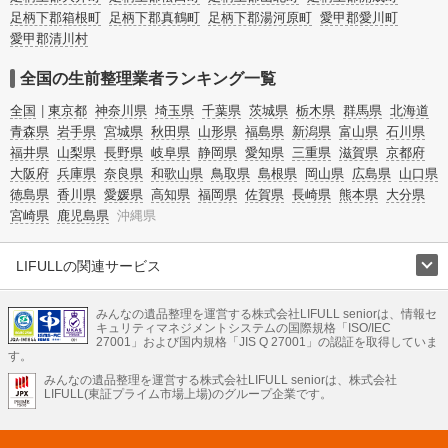
足柄下郡箱根町
足柄下郡真鶴町
足柄下郡湯河原町
愛甲郡愛川町
愛甲郡清川村
全国の生前整理業者ランキング一覧
全国
東京都
神奈川県
埼玉県
千葉県
茨城県
栃木県
群馬県
北海道
青森県
岩手県
宮城県
秋田県
山形県
福島県
新潟県
富山県
石川県
福井県
山梨県
長野県
岐阜県
静岡県
愛知県
三重県
滋賀県
京都府
大阪府
兵庫県
奈良県
和歌山県
鳥取県
島根県
岡山県
広島県
山口県
徳島県
香川県
愛媛県
高知県
福岡県
佐賀県
長崎県
熊本県
大分県
宮崎県
鹿児島県
沖縄県
LIFULLの関連サービス
LIFULLのサービス
みんなの遺品整理を運営する株式会社LIFULL seniorは、情報セ
不動産・住宅
引越し
老人ホーム
地方創生
ママの就労支援
キュリティマネジメントシステムの国際規格「ISO/IEC
不動産クラウドファンディング
遺品整理
老後の暮らし情報
27001」および国内規格「JIS Q 27001」の認証を取得していま
農業技術
す。
みんなの遺品整理を運営する株式会社LIFULL seniorは、株式会社
LIFULL HOME'Sのサービス
LIFULL(東証プライム市場上場)のグループ企業です。
不動産・住宅
マンション
一戸建て
注文住宅
リノベーション
不動産査定
マンション専門売却査定
不動産投資
アドバイザー
住まいの窓口
住宅ローン
住まいインデックス
プライスマップ