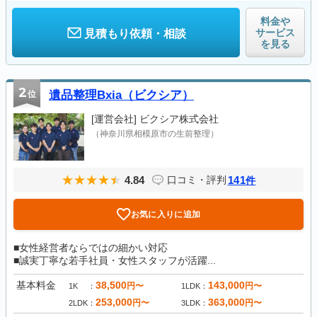
料金や
サービス
見積もり依頼・相談
を見る
2
位
遺品整理Bxia（ビクシア）
[運営会社]
ビクシア株式会社
（神奈川県相模原市の生前整理）
4.84
141
口コミ・評判
件
お気に入りに追加
■女性経営者ならではの細かい対応
■誠実丁寧な若手社員・女性スタッフが活躍...
基本料金
38,500
143,000
円〜
円〜
1K
1LDK
253,000
363,000
円〜
円〜
2LDK
3LDK