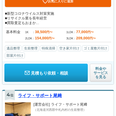
お気に入りに追加
■新型コロナウイルス対策実施
■リサイクル業を長年経営
■買取査定もおまか...
基本料金
38,500
77,000
円〜
円〜
1K
1LDK
154,000
209,000
円〜
円〜
2LDK
3LDK
遺品整理
生前整理
特殊清掃
空き家片付け
ゴミ屋敷片付け
部屋片付け
料金や
サービス
見積もり依頼・相談
を見る
4
位
ライフ・サポート尾﨑
[運営会社]
ライフ・サポート尾﨑
（北海道河西郡中札内村の生前整理）