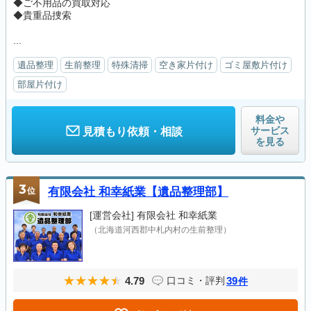
◆ご不用品の買取対応
◆貴重品捜索
...
遺品整理
生前整理
特殊清掃
空き家片付け
ゴミ屋敷片付け
部屋片付け
料金や
サービス
見積もり依頼・相談
を見る
3
位
有限会社 和幸紙業【遺品整理部】
[運営会社]
有限会社 和幸紙業
（北海道河西郡中札内村の生前整理）
4.79
39
口コミ・評判
件