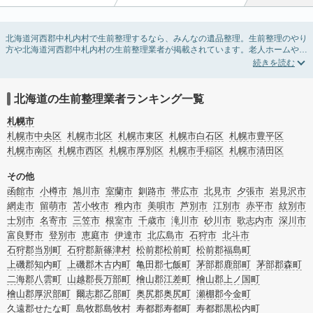
北海道河西郡中札内村で生前整理するなら、みんなの遺品整理。生前整理のやり
方や北海道河西郡中札内村の生前整理業者が掲載されています。老人ホームや介
護施設入居に伴う不用品の処分・回収・引き取りから、在宅介護の介護整理や福
祉住環境整理まで対応しています。北海道河西郡中札内村の生前整理の料金相場
情報だけで業者を決められない場合は、不用品の買取や遺産・財産にかかわる相
続相談などのオプションサービスで絞り込み検索を利用してみましょう。
北海道の生前整理業者ランキング一覧
またお役立ち情報も豊富なので終活でエンディングノートの選び方や、整理整
頓・老前整理・生前整理のコツについてもチェックしてみてください。
札幌市
札幌市中央区
札幌市北区
札幌市東区
札幌市白石区
札幌市豊平区
札幌市南区
札幌市西区
札幌市厚別区
札幌市手稲区
札幌市清田区
その他
函館市
小樽市
旭川市
室蘭市
釧路市
帯広市
北見市
夕張市
岩見沢市
網走市
留萌市
苫小牧市
稚内市
美唄市
芦別市
江別市
赤平市
紋別市
士別市
名寄市
三笠市
根室市
千歳市
滝川市
砂川市
歌志内市
深川市
富良野市
登別市
恵庭市
伊達市
北広島市
石狩市
北斗市
石狩郡当別町
石狩郡新篠津村
松前郡松前町
松前郡福島町
上磯郡知内町
上磯郡木古内町
亀田郡七飯町
茅部郡鹿部町
茅部郡森町
二海郡八雲町
山越郡長万部町
檜山郡江差町
檜山郡上ノ国町
檜山郡厚沢部町
爾志郡乙部町
奥尻郡奥尻町
瀬棚郡今金町
久遠郡せたな町
島牧郡島牧村
寿都郡寿都町
寿都郡黒松内町