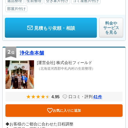
遺品整理
生前整理
空き家片付け
ゴミ屋敷片付け
部屋片付け
料金や
サービス
見積もり依頼・相談
を見る
2
位
浄化舎本舗
[運営会社]
株式会社フィールド
（北海道河西郡中札内村の生前整理）
4.95
41
口コミ・評判
件
お気に入りに追加
◆お客様のご都合に合わせた日程調整