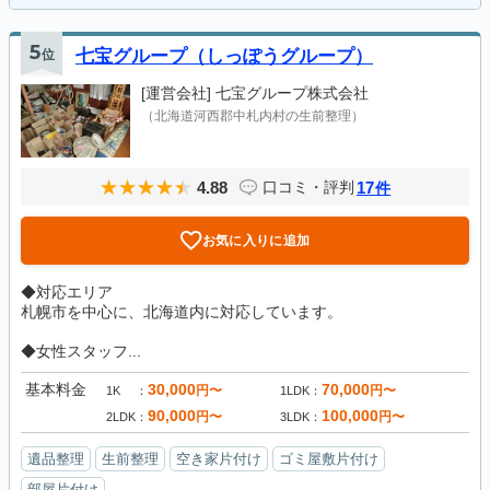
5
位
七宝グループ（しっぽうグループ）
[運営会社]
七宝グループ株式会社
（北海道河西郡中札内村の生前整理）
4.88
17
口コミ・評判
件
お気に入りに追加
◆対応エリア
札幌市を中心に、北海道内に対応しています。
◆女性スタッフ...
基本料金
30,000
70,000
円〜
円〜
1K
1LDK
90,000
100,000
円〜
円〜
2LDK
3LDK
遺品整理
生前整理
空き家片付け
ゴミ屋敷片付け
部屋片付け