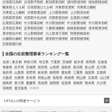
沙流郡日高町
沙流郡平取町
新冠郡新冠町
浦河郡浦河町
様似郡様似町
幌泉郡えりも町
日高郡新ひだか町
河東郡音更町
河東郡士幌町
河東郡上士幌町
河東郡鹿追町
上川郡新得町
上川郡清水町
河西郡芽室町
河西郡中札内村
河西郡更別村
広尾郡大樹町
広尾郡広尾町
中川郡幕別町
中川郡池田町
中川郡豊頃町
中川郡本別町
足寄郡足寄町
足寄郡陸別町
十勝郡浦幌町
釧路郡釧路町
厚岸郡厚岸町
厚岸郡浜中町
川上郡標茶町
川上郡弟子屈町
阿寒郡鶴居村
白糠郡白糠町
野付郡別海町
標津郡中標津町
標津郡標津町
目梨郡羅臼町
全国の生前整理業者ランキング一覧
全国
東京都
神奈川県
埼玉県
千葉県
茨城県
栃木県
群馬県
北海道
青森県
岩手県
宮城県
秋田県
山形県
福島県
新潟県
富山県
石川県
福井県
山梨県
長野県
岐阜県
静岡県
愛知県
三重県
滋賀県
京都府
大阪府
兵庫県
奈良県
和歌山県
鳥取県
島根県
岡山県
広島県
山口県
徳島県
香川県
愛媛県
高知県
福岡県
佐賀県
長崎県
熊本県
大分県
宮崎県
鹿児島県
沖縄県
LIFULLの関連サービス
LIFULLのサービス