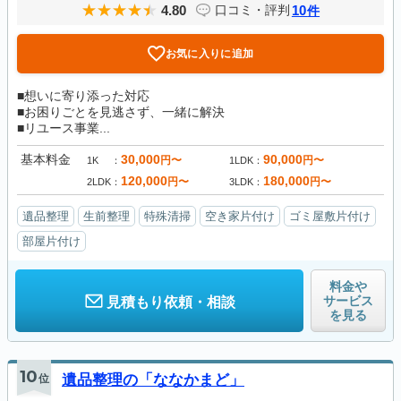
4.80
10
口コミ・評判
件
お気に入りに追加
■想いに寄り添った対応
■お困りごとを見逃さず、一緒に解決
■リユース事業...
基本料金
30,000
90,000
円〜
円〜
1K
1LDK
120,000
180,000
円〜
円〜
2LDK
3LDK
遺品整理
生前整理
特殊清掃
空き家片付け
ゴミ屋敷片付け
部屋片付け
料金や
サービス
見積もり依頼・相談
を見る
10
位
遺品整理の「ななかまど」