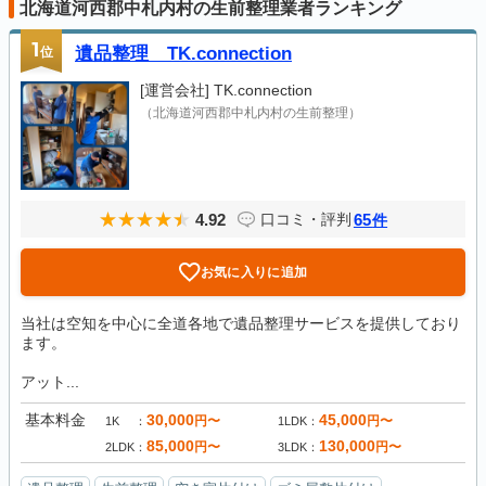
北海道河西郡中札内村の生前整理業者ランキング
1
位
遺品整理 TK.connection
[運営会社]
TK.connection
（北海道河西郡中札内村の生前整理）
4.92
65
口コミ・評判
件
お気に入りに追加
当社は空知を中心に全道各地で遺品整理サービスを提供しており
ます。
アット...
基本料金
30,000
45,000
円〜
円〜
1K
1LDK
85,000
130,000
円〜
円〜
2LDK
3LDK