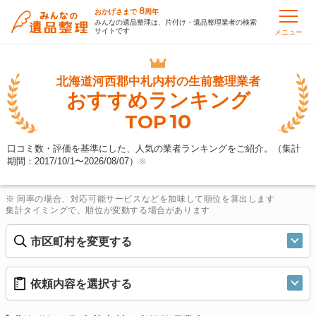
8
おかげさまで
周年
みんなの遺品整理は、片付け・遺品整理業者の検索
サイトです
メニュー
北海道河西郡中札内村の
生前整理業者
おすすめランキング
10
TOP
口コミ数・評価を基準にした、人気の業者ランキングをご紹介。（集計
期間：2017/10/1〜
2026/08/07
）
※
※ 同率の場合、対応可能サービスなどを加味して順位を算出します
集計タイミングで、順位が変動する場合があります
市区町村を変更する
依頼内容を選択する