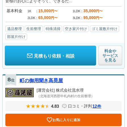
皆様のお心によりそって、できるだ...
基本料金
15,000
35,000
円〜
円〜
1K
1LDK
65,000
95,000
円〜
円〜
2LDK
3LDK
遺品整理
生前整理
特殊清掃
空き家片付け
ゴミ屋敷片付け
部屋片付け
料金や
サービス
見積もり依頼・相談
を見る
8
位
町の御用聞き髙晃屋
[運営会社]
株式会社流水理
（北海道河西郡中札内村の生前整理）
4.83
12
口コミ・評判
件
お気に入りに追加