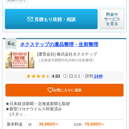
料金や
サービス
見積もり依頼・相談
を見る
6
位
ネクステップの遺品整理・生前整理
[運営会社]
株式会社ネクステップ
（北海道河西郡中札内村の生前整理）
4.93
14
口コミ・評判
件
お気に入りに追加
★日本経済新聞・北海道新聞も取材
★新型コロナウイルス対策済み
(スタッ...
基本料金
35,000
70,000
円〜
円〜
1K
1LDK