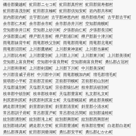
磯谷郡蘭越町
虻田郡ニセコ町
虻田郡真狩村
虻田郡留寿都村
虻田郡喜茂別町
虻田郡京極町
虻田郡倶知安町
岩内郡共和町
岩内郡岩内町
古宇郡泊村
古宇郡神恵内村
積丹郡積丹町
古平郡古平町
余市郡仁木町
余市郡余市町
余市郡赤井川村
空知郡南幌町
空知郡奈井江町
空知郡上砂川町
夕張郡由仁町
夕張郡長沼町
夕張郡栗山町
樺戸郡月形町
樺戸郡浦臼町
樺戸郡新十津川町
雨竜郡妹背牛町
雨竜郡秩父別町
雨竜郡雨竜町
雨竜郡北竜町
雨竜郡沼田町
上川郡鷹栖町
上川郡東神楽町
上川郡当麻町
上川郡比布町
上川郡愛別町
上川郡上川町
上川郡東川町
上川郡美瑛町
空知郡上富良野町
空知郡中富良野町
空知郡南富良野町
勇払郡占冠村
上川郡和寒町
上川郡剣淵町
上川郡下川町
中川郡美深町
中川郡音威子府村
中川郡中川町
雨竜郡幌加内町
増毛郡増毛町
留萌郡小平町
苫前郡苫前町
苫前郡羽幌町
苫前郡初山別村
天塩郡遠別町
天塩郡天塩町
宗谷郡猿払村
枝幸郡浜頓別町
枝幸郡中頓別町
枝幸郡枝幸町
天塩郡豊富町
礼文郡礼文町
利尻郡利尻町
利尻郡利尻富士町
天塩郡幌延町
網走郡美幌町
網走郡津別町
斜里郡斜里町
斜里郡清里町
斜里郡小清水町
常呂郡訓子府町
常呂郡置戸町
常呂郡佐呂間町
紋別郡遠軽町
紋別郡湧別町
紋別郡滝上町
紋別郡興部町
紋別郡西興部村
紋別郡雄武町
網走郡大空町
虻田郡豊浦町
有珠郡壮瞥町
白老郡白老町
勇払郡厚真町
虻田郡洞爺湖町
勇払郡安平町
勇払郡むかわ町