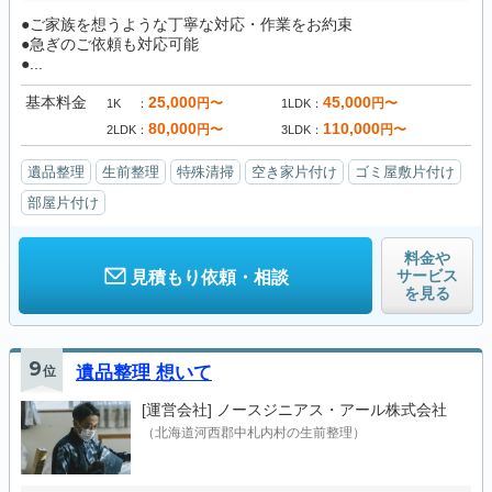
●ご家族を想うような丁寧な対応・作業をお約束
●急ぎのご依頼も対応可能
●...
基本料金
25,000
45,000
円〜
円〜
1K
1LDK
80,000
110,000
円〜
円〜
2LDK
3LDK
遺品整理
生前整理
特殊清掃
空き家片付け
ゴミ屋敷片付け
部屋片付け
料金や
サービス
見積もり依頼・相談
を見る
9
位
遺品整理 想いて
[運営会社]
ノースジニアス・アール株式会社
（北海道河西郡中札内村の生前整理）