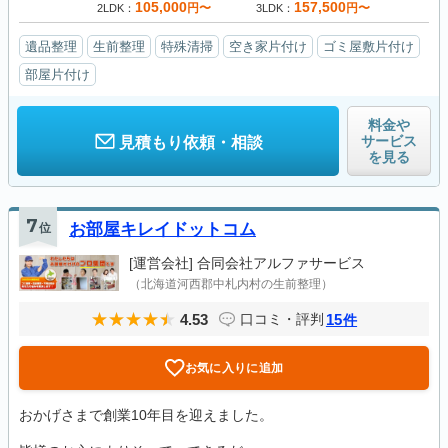
105,000
157,500
円〜
円〜
2LDK
3LDK
遺品整理
生前整理
特殊清掃
空き家片付け
ゴミ屋敷片付け
部屋片付け
料金や
サービス
見積もり依頼・相談
を見る
7
位
お部屋キレイドットコム
[運営会社]
合同会社アルファサービス
（北海道河西郡中札内村の生前整理）
4.53
15
口コミ・評判
件
お気に入りに追加
おかげさまで創業10年目を迎えました。