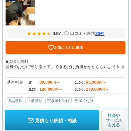
4.87
23
口コミ・評判
件
お気に入りに追加
■見積り無料
皆様のお心に寄り添って、できるだけ負担がかからないようサポ
ー...
基本料金
30,000
65,000
円〜
円〜
1K
1LDK
120,000
170,000
円〜
円〜
2LDK
3LDK
遺品整理
生前整理
空き家片付け
部屋片付け
料金や
サービス
見積もり依頼・相談
を見る