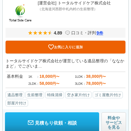
[運営会社]
トータルサイドケア株式会社
（北海道河西郡中札内村の生前整理）
4.89
9
口コミ・評判
件
お気に入りに追加
トータルサイドケア株式会社が運営している遺品整理の「ななか
まど」でございま...
基本料金
18,000
38,000
円〜
円〜
1K
1LDK
58,000
78,000
円〜
円〜
2LDK
3LDK
遺品整理
生前整理
特殊清掃
空き家片付け
ゴミ屋敷片付け
部屋片付け
料金や
サービス
見積もり依頼・相談
を見る