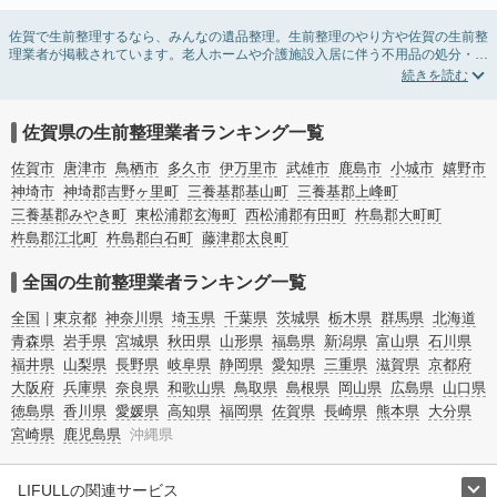
佐賀で生前整理するなら、みんなの遺品整理。生前整理のやり方や佐賀の生前整
理業者が掲載されています。老人ホームや介護施設入居に伴う不用品の処分・回
収・引き取りから、在宅介護の介護整理や福祉住環境整理まで対応しています。
佐賀の生前整理の料金相場情報だけで業者を決められない場合は、不用品の買取
や遺産・財産にかかわる相続相談などのオプションサービスで絞り込み検索を利
用してみましょう。
佐賀県の生前整理業者ランキング一覧
またお役立ち情報も豊富なので終活でエンディングノートの選び方や、整理整
頓・老前整理・生前整理のコツについてもチェックしてみてください。
佐賀市
唐津市
鳥栖市
多久市
伊万里市
武雄市
鹿島市
小城市
嬉野市
神埼市
神埼郡吉野ヶ里町
三養基郡基山町
三養基郡上峰町
三養基郡みやき町
東松浦郡玄海町
西松浦郡有田町
杵島郡大町町
杵島郡江北町
杵島郡白石町
藤津郡太良町
全国の生前整理業者ランキング一覧
全国
東京都
神奈川県
埼玉県
千葉県
茨城県
栃木県
群馬県
北海道
青森県
岩手県
宮城県
秋田県
山形県
福島県
新潟県
富山県
石川県
福井県
山梨県
長野県
岐阜県
静岡県
愛知県
三重県
滋賀県
京都府
大阪府
兵庫県
奈良県
和歌山県
鳥取県
島根県
岡山県
広島県
山口県
徳島県
香川県
愛媛県
高知県
福岡県
佐賀県
長崎県
熊本県
大分県
宮崎県
鹿児島県
沖縄県
LIFULLの関連サービス