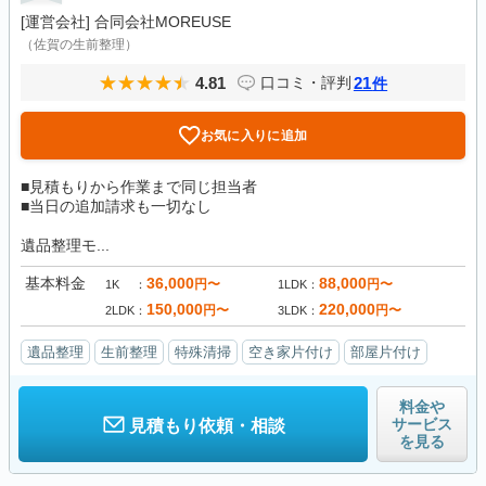
[運営会社]
合同会社MOREUSE
（佐賀の生前整理）
4.81
21
口コミ・評判
件
お気に入りに追加
■見積もりから作業まで同じ担当者
■当日の追加請求も一切なし
遺品整理モ...
基本料金
36,000
88,000
円〜
円〜
1K
1LDK
150,000
220,000
円〜
円〜
2LDK
3LDK
遺品整理
生前整理
特殊清掃
空き家片付け
部屋片付け
料金や
サービス
見積もり依頼・相談
を見る