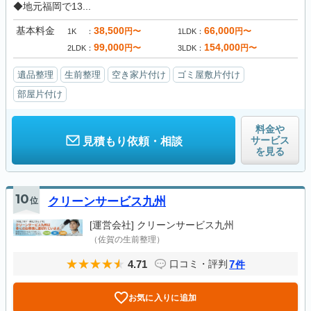
◆地元福岡で13...
基本料金
38,500
66,000
円〜
円〜
1K
1LDK
99,000
154,000
円〜
円〜
2LDK
3LDK
遺品整理
生前整理
空き家片付け
ゴミ屋敷片付け
部屋片付け
料金や
サービス
見積もり依頼・相談
を見る
10
位
クリーンサービス九州
[運営会社]
クリーンサービス九州
（佐賀の生前整理）
4.71
7
口コミ・評判
件
お気に入りに追加