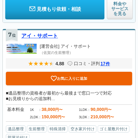
料金や
サービス
見積もり依頼・相談
を見る
7
位
アイ・サポート
[運営会社]
アイ・サポート
（佐賀の生前整理）
4.88
17
口コミ・評判
件
お気に入りに追加
■遺品整理の資格者が最初から最後まで窓口一つで対応
■お見積りからの追加料...
基本料金
38,000
90,000
円〜
円〜
1K
1LDK
150,000
210,000
円〜
円〜
2LDK
3LDK
遺品整理
生前整理
特殊清掃
空き家片付け
ゴミ屋敷片付け
部屋片付け