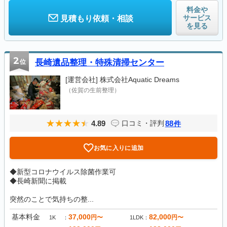
料金や
サービス
見積もり依頼・相談
を見る
2
位
長崎遺品整理・特殊清掃センター
[運営会社]
株式会社Aquatic Dreams
（佐賀の生前整理）
4.89
88
口コミ・評判
件
お気に入りに追加
◆新型コロナウイルス除菌作業可
◆長崎新聞に掲載
突然のことで気持ちの整...
基本料金
37,000
82,000
円〜
円〜
1K
1LDK