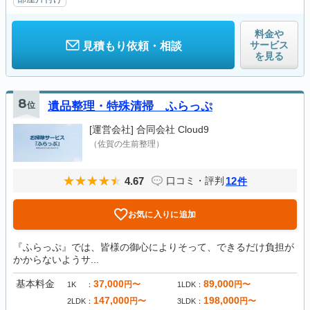
料金や
サービス
見積もり依頼・相談
を見る
8
位
遺品整理・特殊清掃 ふらっぷ
[運営会社]
合同会社 Cloud9
（佐賀の生前整理）
4.67
12
口コミ・評判
件
お気に入りに追加
『ふらっぷ』では、皆様の御心によりそって、できるだけ負担が
かからないようサ...
基本料金
37,000
89,000
円〜
円〜
1K
1LDK
147,000
198,000
円〜
円〜
2LDK
3LDK