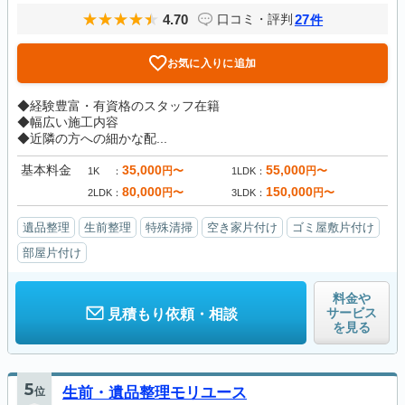
4.70
27
口コミ・評判
件
お気に入りに追加
◆経験豊富・有資格のスタッフ在籍
◆幅広い施工内容
◆近隣の方への細かな配...
基本料金
35,000
55,000
円〜
円〜
1K
1LDK
80,000
150,000
円〜
円〜
2LDK
3LDK
遺品整理
生前整理
特殊清掃
空き家片付け
ゴミ屋敷片付け
部屋片付け
料金や
サービス
見積もり依頼・相談
を見る
5
位
生前・遺品整理モリユース