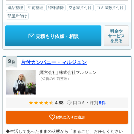
遺品整理
生前整理
特殊清掃
空き家片付け
ゴミ屋敷片付け
部屋片付け
料金や
サービス
見積もり依頼・相談
を見る
9
位
片付カンパニー・マルジュン
[運営会社]
株式会社マルジュン
（佐賀の生前整理）
4.88
8
口コミ・評判
件
お気に入りに追加
◆生活してあったままの状態から「まるごと」お任せください