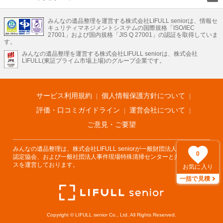
LIFULLのサービス
みんなの遺品整理を運営する株式会社LIFULL seniorは、情報セ
不動産・住宅
引越し
老人ホーム
地方創生
ママの就労支援
キュリティマネジメントシステムの国際規格「ISO/IEC
不動産クラウドファンディング
遺品整理
老後の暮らし情報
27001」および国内規格「JIS Q 27001」の認証を取得していま
農業技術
す。
みんなの遺品整理を運営する株式会社LIFULL seniorは、株式会社
LIFULL HOME'Sのサービス
LIFULL(東証プライム市場上場)のグループ企業です。
不動産・住宅
マンション
一戸建て
注文住宅
リノベーション
不動産査定
マンション専門売却査定
不動産投資
アドバイザー
住まいの窓口
住宅ローン
住まいインデックス
プライスマップ
不動産アーカイブ
空き家バンク
家賃相場
不動産会社
まちむすび
サービス利用規約
個人情報保護方針について
不動産用語集
住まいのお役立ち情報
LIFULL HOME'S PRESS
DIY Mag
アプリ
不動産データ
不動産転職
評価・口コミガイドライン
運営会社について
ご意見・ご要望
みんなの遺品整理は、株式会社LIFULL seniorが一般財団法人遺品整理士
0
認定協会、および一般社団法人事件現場特殊清掃センターと共同でサービ
スを運営しております。
お気に入り
一括で見積
Copyright © LIFULL senior Co., Ltd. All Rights Reserved.