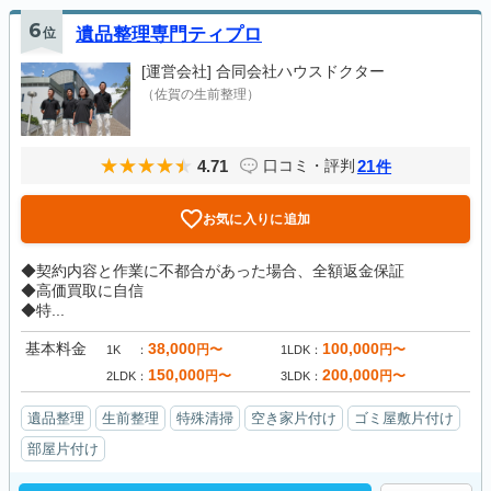
6
位
遺品整理専門ティプロ
[運営会社]
合同会社ハウスドクター
（佐賀の生前整理）
4.71
21
口コミ・評判
件
お気に入りに追加
◆契約内容と作業に不都合があった場合、全額返金保証
◆高価買取に自信
◆特...
基本料金
38,000
100,000
円〜
円〜
1K
1LDK
150,000
200,000
円〜
円〜
2LDK
3LDK
遺品整理
生前整理
特殊清掃
空き家片付け
ゴミ屋敷片付け
部屋片付け