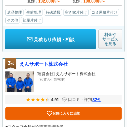
132,000
188,000
円〜
円〜
2LDK
3LDK
遺品整理
生前整理
特殊清掃
空き家片付け
ゴミ屋敷片付け
その他
部屋片付け
料金や
サービス
見積もり依頼・相談
を見る
3
位
えんサポート株式会社
[運営会社]
えんサポート株式会社
（佐賀の生前整理）
4.91
32
口コミ・評判
件
お気に入りに追加
■スタッフ全員が介護事業経験者