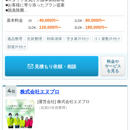
■お客様に寄り添ったプラン提案
■脱臭除菌...
基本料金
40,000
80,000
円〜
円〜
1K
1LDK
120,000
180,000
円〜
円〜
2LDK
3LDK
遺品整理
生前整理
特殊清掃
空き家片付け
ゴミ屋敷片付け
部屋片付け
料金や
サービス
見積もり依頼・相談
を見る
4
位
株式会社エヌプロ
[運営会社]
株式会社エヌプロ
（佐賀の生前整理）