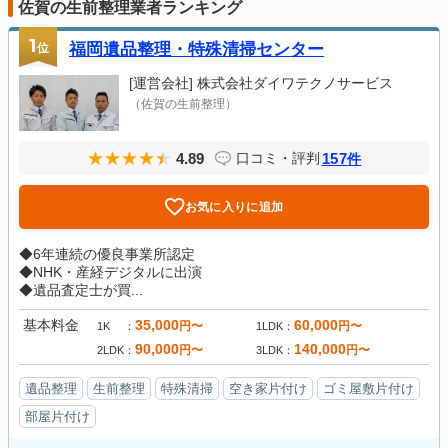
佐賀の生前整理業者ランキング
1
位
福岡遺品整理・特殊清掃センター
[運営会社]
株式会社ダイワテクノサービス
（佐賀の生前整理）
4.89
157
口コミ・評判
件
お気に入りに追加
◆6年連続の優良事業所認定
◆NHK・産経デジタルに出演
◆遺品査定士が買...
基本料金
35,000
60,000
円〜
円〜
1K
1LDK
90,000
140,000
円〜
円〜
2LDK
3LDK
遺品整理
生前整理
特殊清掃
空き家片付け
ゴミ屋敷片付け
部屋片付け