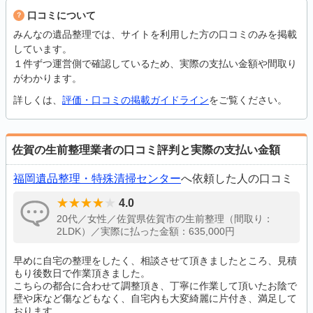
口コミについて
みんなの遺品整理では、サイトを利用した方の口コミのみを掲載
しています。
１件ずつ運営側で確認しているため、実際の支払い金額や間取り
がわかります。
詳しくは、
評価・口コミの掲載ガイドライン
をご覧ください。
佐賀の生前整理業者の口コミ評判と実際の支払い金額
福岡遺品整理・特殊清掃センター
へ依頼した人の口コミ
4.0
20代／女性／佐賀県佐賀市の生前整理（間取り：
2LDK）／実際に払った金額：635,000円
早めに自宅の整理をしたく、相談させて頂きましたところ、見積
もり後数日で作業頂きました。
こちらの都合に合わせて調整頂き、丁寧に作業して頂いたお陰で
壁や床など傷などもなく、自宅内も大変綺麗に片付き、満足して
おります。