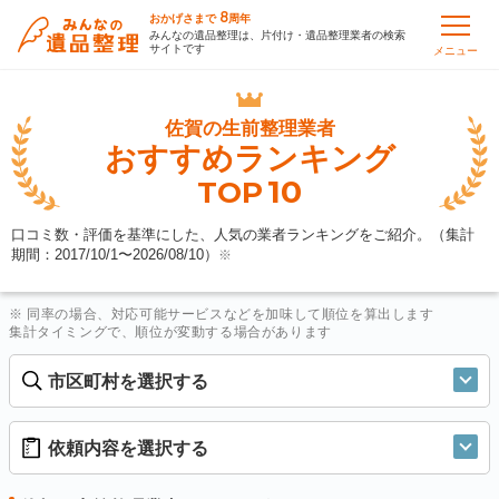
8
おかげさまで
周年
みんなの遺品整理は、片付け・遺品整理業者の検索
サイトです
メニュー
佐賀の
生前整理業者
おすすめランキング
10
TOP
口コミ数・評価を基準にした、人気の業者ランキングをご紹介。（集計
期間：2017/10/1〜
2026/08/10
）
※
※ 同率の場合、対応可能サービスなどを加味して順位を算出します
集計タイミングで、順位が変動する場合があります
市区町村を選択する
依頼内容を選択する