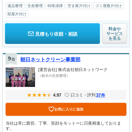
遺品整理
生前整理
特殊清掃
空き家片付け
ゴミ屋敷片付け
部屋片付け
料金や
サービス
見積もり依頼・相談
を見る
9
位
朝日ネットクリーン事業部
[運営会社]
株式会社朝日ネットワーク
（栃木の生前整理）
4.97
37
口コミ・評判
件
お気に入りに追加
当社は常に親切、丁寧、笑顔をモットーに日夜精進しておりま
す。