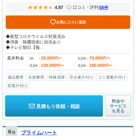
4.97
58
口コミ・評判
件
お気に入りに追加
◆新型コロナウイルス対策済み
◆消臭・除菌技術に自信あり
◆テレビ朝日【報...
基本料金
20,000
70,000
円〜
円〜
1K
1LDK
130,000
180,000
円〜
円〜
2LDK
3LDK
遺品整理
生前整理
特殊清掃
空き家片付け
ゴミ屋敷片付け
部屋片付け
料金や
サービス
見積もり依頼・相談
を見る
6
位
プライムハート