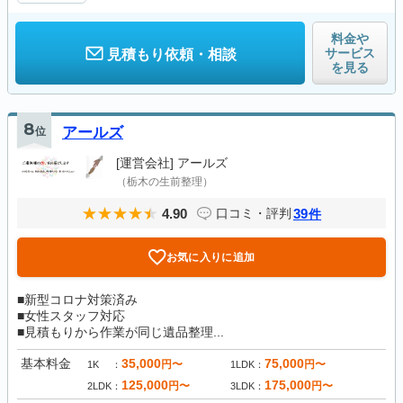
料金や
サービス
見積もり依頼・相談
を見る
8
位
アールズ
[運営会社]
アールズ
（栃木の生前整理）
4.90
39
口コミ・評判
件
お気に入りに追加
■新型コロナ対策済み
■女性スタッフ対応
■見積もりから作業が同じ遺品整理...
基本料金
35,000
75,000
円〜
円〜
1K
1LDK
125,000
175,000
円〜
円〜
2LDK
3LDK