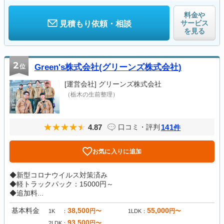
料金や
サービス
見積もり依頼・相談
を見る
2
位
Green's株式会社(グリーンズ株式会社)
[運営会社]
グリーンズ株式会社
（栃木の生前整理）
4.87
141
口コミ・評判
件
お気に入りに追加
◆新型コロナウイルス対策済み
◆軽トラックパック：15000円～
◆追加料...
基本料金
38,500
55,000
円〜
円〜
1K
1LDK
93,500
円〜
2LDK