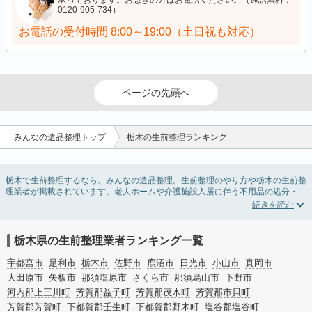
承っております。お急ぎの方はお電話ください。（通話無料：
0120-905-734）
お電話の受付時間
8:00～19:00（土日祝も対応）
ページの先頭へ
みんなの遺品整理トップ
栃木の生前整理ランキング
栃木で生前整理するなら、みんなの遺品整理。生前整理のやり方や栃木の生前整
理業者が掲載されています。老人ホームや介護施設入居に伴う不用品の処分・回
収・引き取りから、在宅介護の介護整理や福祉住環境整理まで対応しています。
栃木の生前整理の料金相場情報だけで業者を決められない場合は、不用品の買取
や遺産・財産にかかわる相続相談などのオプションサービスで絞り込み検索を利
用してみましょう。
栃木県の生前整理業者ランキング一覧
またお役立ち情報も豊富なので終活でエンディングノートの選び方や、整理整
頓・老前整理・生前整理のコツについてもチェックしてみてください。
宇都宮市
足利市
栃木市
佐野市
鹿沼市
日光市
小山市
真岡市
大田原市
矢板市
那須塩原市
さくら市
那須烏山市
下野市
河内郡上三川町
芳賀郡益子町
芳賀郡茂木町
芳賀郡市貝町
芳賀郡芳賀町
下都賀郡壬生町
下都賀郡野木町
塩谷郡塩谷町