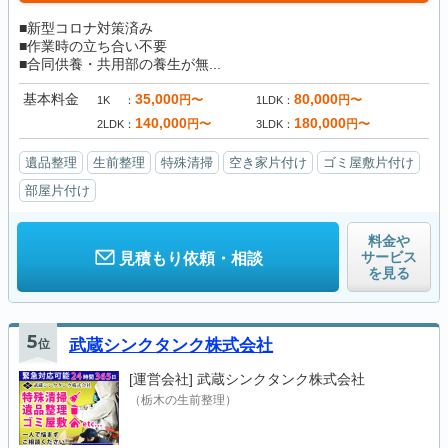
■新型コロナ対策済み
■作業時の立ち合い不要
■合同供養・共用部の養生が無...
基本料金
35,000
80,000
円〜
円〜
1K
1LDK
140,000
180,000
円〜
円〜
2LDK
3LDK
遺品整理
生前整理
特殊清掃
空き家片付け
ゴミ屋敷片付け
部屋片付け
料金や
サービス
見積もり依頼・相談
を見る
5
位
武蔵シンクタンク株式会社
[運営会社]
武蔵シンクタンク株式会社
（栃木の生前整理）