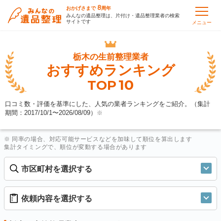
8
おかげさまで
周年
みんなの遺品整理は、片付け・遺品整理業者の検索
サイトです
メニュー
栃木の
生前整理業者
おすすめランキング
10
TOP
口コミ数・評価を基準にした、人気の業者ランキングをご紹介。（集計
期間：2017/10/1〜
2026/08/09
）
※
※ 同率の場合、対応可能サービスなどを加味して順位を算出します
集計タイミングで、順位が変動する場合があります
市区町村を選択する
依頼内容を選択する