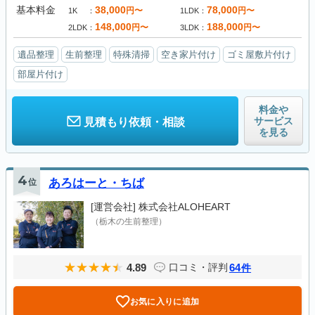
基本料金
38,000
78,000
円〜
円〜
1K
1LDK
148,000
188,000
円〜
円〜
2LDK
3LDK
遺品整理
生前整理
特殊清掃
空き家片付け
ゴミ屋敷片付け
部屋片付け
料金や
サービス
見積もり依頼・相談
を見る
4
位
あろはーと・ちば
[運営会社]
株式会社ALOHEART
（栃木の生前整理）
4.89
64
口コミ・評判
件
お気に入りに追加