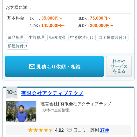
お客様に満...
基本料金
35,000
75,000
円〜
円〜
1K
1LDK
145,000
200,000
円〜
円〜
2LDK
3LDK
遺品整理
生前整理
特殊清掃
空き家片付け
ゴミ屋敷片付け
部屋片付け
料金や
サービス
見積もり依頼・相談
を見る
10
位
有限会社アクティブテクノ
[運営会社]
有限会社アクティブテクノ
（栃木の生前整理）
4.92
37
口コミ・評判
件