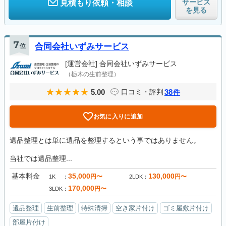
サービス
見積もり依頼・相談
を見る
7
位
合同会社いずみサービス
[運営会社]
合同会社いずみサービス
（栃木の生前整理）
5.00
38
口コミ・評判
件
お気に入りに追加
遺品整理とは単に遺品を整理するという事ではありません。
当社では遺品整理...
基本料金
35,000
130,000
円〜
円〜
1K
2LDK
170,000
円〜
3LDK
遺品整理
生前整理
特殊清掃
空き家片付け
ゴミ屋敷片付け
部屋片付け