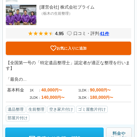
[運営会社]
株式会社プライム
（栃木の生前整理）
4.95
41
口コミ・評判
件
お気に入りに追加
【全国第一号の「特定遺品整理士」認定者が適正な整理を行いま
す】
「最良の...
基本料金
40,000
90,000
円〜
円〜
1K
1LDK
140,000
180,000
円〜
円〜
2LDK
3LDK
遺品整理
生前整理
空き家片付け
ゴミ屋敷片付け
部屋片付け
料金や