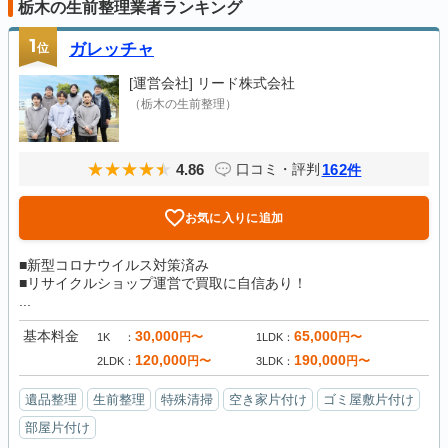
栃木の生前整理業者ランキング
1
位
ガレッチャ
[運営会社]
リード株式会社
（栃木の生前整理）
4.86
162
口コミ・評判
件
お気に入りに追加
■新型コロナウイルス対策済み
■リサイクルショップ運営で買取に自信あり！
...
基本料金
30,000
65,000
円〜
円〜
1K
1LDK
120,000
190,000
円〜
円〜
2LDK
3LDK
遺品整理
生前整理
特殊清掃
空き家片付け
ゴミ屋敷片付け
部屋片付け