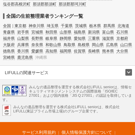
塩谷郡高根沢町
那須郡那須町
那須郡那珂川町
全国の生前整理業者ランキング一覧
全国
東京都
神奈川県
埼玉県
千葉県
茨城県
栃木県
群馬県
北海道
青森県
岩手県
宮城県
秋田県
山形県
福島県
新潟県
富山県
石川県
福井県
山梨県
長野県
岐阜県
静岡県
愛知県
三重県
滋賀県
京都府
大阪府
兵庫県
奈良県
和歌山県
鳥取県
島根県
岡山県
広島県
山口県
徳島県
香川県
愛媛県
高知県
福岡県
佐賀県
長崎県
熊本県
大分県
宮崎県
鹿児島県
沖縄県
LIFULLの関連サービス
LIFULLのサービス
みんなの遺品整理を運営する株式会社LIFULL seniorは、情報セ
不動産・住宅
引越し
老人ホーム
地方創生
ママの就労支援
キュリティマネジメントシステムの国際規格「ISO/IEC
不動産クラウドファンディング
遺品整理
老後の暮らし情報
27001」および国内規格「JIS Q 27001」の認証を取得していま
農業技術
す。
みんなの遺品整理を運営する株式会社LIFULL seniorは、株式会社
LIFULL HOME'Sのサービス
LIFULL(東証プライム市場上場)のグループ企業です。
不動産・住宅
マンション
一戸建て
注文住宅
リノベーション
不動産査定
マンション専門売却査定
不動産投資
アドバイザー
住まいの窓口
住宅ローン
住まいインデックス
プライスマップ
不動産アーカイブ
空き家バンク
家賃相場
不動産会社
まちむすび
サービス利用規約
個人情報保護方針について
不動産用語集
住まいのお役立ち情報
LIFULL HOME'S PRESS