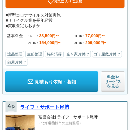
お気に入りに追加
■新型コロナウイルス対策実施
■リサイクル業を長年経営
■買取査定もおまか...
基本料金
38,500
77,000
円〜
円〜
1K
1LDK
154,000
209,000
円〜
円〜
2LDK
3LDK
遺品整理
生前整理
特殊清掃
空き家片付け
ゴミ屋敷片付け
部屋片付け
料金や
サービス
見積もり依頼・相談
を見る
4
位
ライフ・サポート尾﨑
[運営会社]
ライフ・サポート尾﨑
（北海道函館市の生前整理）