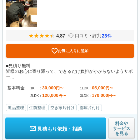
4.87
23
口コミ・評判
件
お気に入りに追加
■見積り無料
皆様のお心に寄り添って、できるだけ負担がかからないようサポ
ー...
基本料金
30,000
65,000
円〜
円〜
1K
1LDK
120,000
170,000
円〜
円〜
2LDK
3LDK
遺品整理
生前整理
空き家片付け
部屋片付け
料金や
サービス
見積もり依頼・相談
を見る