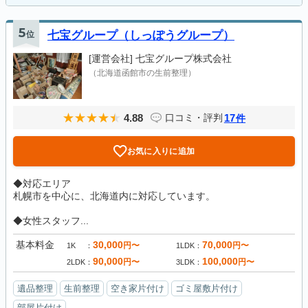
5
位
七宝グループ（しっぽうグループ）
[運営会社]
七宝グループ株式会社
（北海道函館市の生前整理）
4.88
17
口コミ・評判
件
お気に入りに追加
◆対応エリア
札幌市を中心に、北海道内に対応しています。
◆女性スタッフ...
基本料金
30,000
70,000
円〜
円〜
1K
1LDK
90,000
100,000
円〜
円〜
2LDK
3LDK
遺品整理
生前整理
空き家片付け
ゴミ屋敷片付け
部屋片付け