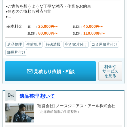
●ご家族を想うような丁寧な対応・作業をお約束
●急ぎのご依頼も対応可能
●...
基本料金
25,000
45,000
円〜
円〜
1K
1LDK
80,000
110,000
円〜
円〜
2LDK
3LDK
遺品整理
生前整理
特殊清掃
空き家片付け
ゴミ屋敷片付け
部屋片付け
料金や
サービス
見積もり依頼・相談
を見る
9
位
遺品整理 想いて
[運営会社]
ノースジニアス・アール株式会社
（北海道函館市の生前整理）