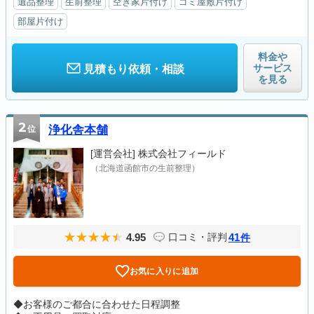
遺品整理
生前整理
空き家片付け
ゴミ屋敷片付け
部屋片付け
料金や
サービス
見積もり依頼・相談
を見る
2
位
浄化舎本舗
[運営会社]
株式会社フィールド
（北海道函館市の生前整理）
4.95
41
口コミ・評判
件
お気に入りに追加
◆お客様のご都合に合わせた日程調整