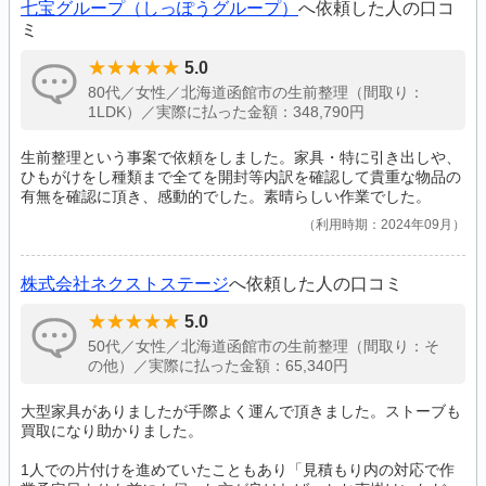
七宝グループ（しっぽうグループ）
へ依頼した人の口コ
ミ
5.0
80代／女性／北海道函館市の生前整理（間取り：
1LDK）／実際に払った金額：348,790円
生前整理という事案で依頼をしました。家具・特に引き出しや、
ひもがけをし種類まで全てを開封等内訳を確認して貴重な物品の
有無を確認に頂き、感動的でした。素晴らしい作業でした。
利用時期：2024年09月
株式会社ネクストステージ
へ依頼した人の口コミ
5.0
50代／女性／北海道函館市の生前整理（間取り：そ
の他）／実際に払った金額：65,340円
大型家具がありましたが手際よく運んで頂きました。ストーブも
買取になり助かりました。
1人での片付けを進めていたこともあり「見積もり内の対応で作