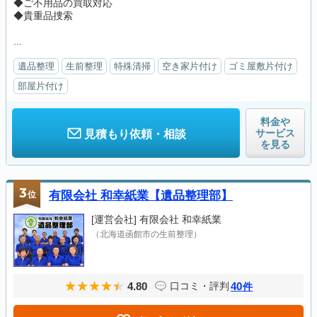
◆ご不用品の買取対応
◆貴重品捜索
...
遺品整理
生前整理
特殊清掃
空き家片付け
ゴミ屋敷片付け
部屋片付け
料金や
サービス
見積もり依頼・相談
を見る
3
位
有限会社 和幸紙業【遺品整理部】
[運営会社]
有限会社 和幸紙業
（北海道函館市の生前整理）
4.80
40
口コミ・評判
件