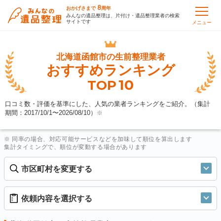
8
おかげさまで
周年
みんなの遺品整理は、片付け・遺品整理業者の検索
サイトです
メニュー
北海道函館市の
生前整理業者
おすすめランキング
10
TOP
口コミ数・評価を基準にした、人気の業者ランキングをご紹介。（集計
期間：2017/10/1〜
2026/08/10
）
※
※ 同率の場合、対応可能サービスなどを加味して順位を算出します
集計タイミングで、順位が変動する場合があります
市区町村を変更する
依頼内容を選択する