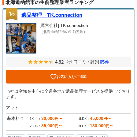
北海道函館市の生前整理業者ランキング
1
位
遺品整理 TK.connection
[運営会社]
TK.connection
（北海道函館市の生前整理）
4.92
65
口コミ・評判
件
お気に入りに追加
当社は空知を中心に全道各地で遺品整理サービスを提供しており
ます。
アット...
基本料金
30,000
45,000
円〜
円〜
1K
1LDK
85,000
130,000
円〜
円〜
2LDK
3LDK