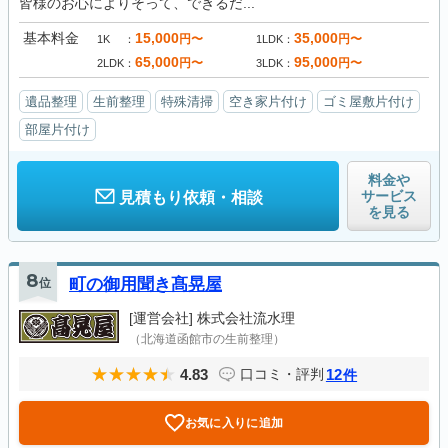
皆様のお心によりそって、できるだ...
基本料金
15,000
35,000
円〜
円〜
1K
1LDK
65,000
95,000
円〜
円〜
2LDK
3LDK
遺品整理
生前整理
特殊清掃
空き家片付け
ゴミ屋敷片付け
部屋片付け
料金や
サービス
見積もり依頼・相談
を見る
8
位
町の御用聞き髙晃屋
[運営会社]
株式会社流水理
（北海道函館市の生前整理）
4.83
12
口コミ・評判
件
お気に入りに追加