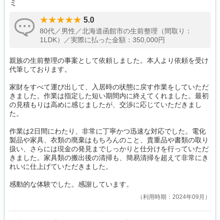
ミ
5.0
80代／男性／北海道函館市の生前整理（間取り：
1LDK）／実際に払った金額：350,000円
親族の生前整理の事案として依頼しました。本人より依頼を受け
代筆しております。
家財をすべて運び出して、入居時の状態に戻す作業をしていただ
きました。作業は指定した短い期間内に終えてくれました。最初
の見積もりは高めに感じましたが、交渉に応じていただきまし
た。
作業は2日間にわたり、非常に丁寧かつ迅速な対応でした。電化
製品や家具、衣類の廃棄はもちろんのこと、貴重品や書類の取り
扱い、さらには現金の発見までしっかりと仕分けを行っていただ
きました。家具類の搬出後の清掃も、簡易清掃を超えて非常にき
れいに仕上げていただきました。
感動的な体験でした。感謝しています。
利用時期：2024年09月