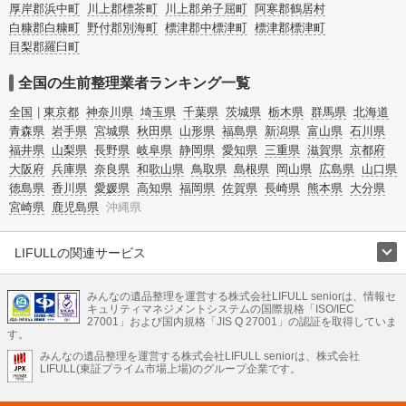
厚岸郡浜中町
川上郡標茶町
川上郡弟子屈町
阿寒郡鶴居村
白糠郡白糠町
野付郡別海町
標津郡中標津町
標津郡標津町
目梨郡羅臼町
全国の生前整理業者ランキング一覧
全国
東京都
神奈川県
埼玉県
千葉県
茨城県
栃木県
群馬県
北海道
青森県
岩手県
宮城県
秋田県
山形県
福島県
新潟県
富山県
石川県
福井県
山梨県
長野県
岐阜県
静岡県
愛知県
三重県
滋賀県
京都府
大阪府
兵庫県
奈良県
和歌山県
鳥取県
島根県
岡山県
広島県
山口県
徳島県
香川県
愛媛県
高知県
福岡県
佐賀県
長崎県
熊本県
大分県
宮崎県
鹿児島県
沖縄県
LIFULLの関連サービス
LIFULLのサービス
みんなの遺品整理を運営する株式会社LIFULL seniorは、情報セ
不動産・住宅
引越し
老人ホーム
地方創生
ママの就労支援
キュリティマネジメントシステムの国際規格「ISO/IEC
不動産クラウドファンディング
遺品整理
老後の暮らし情報
27001」および国内規格「JIS Q 27001」の認証を取得していま
農業技術
す。
みんなの遺品整理を運営する株式会社LIFULL seniorは、株式会社
LIFULL HOME'Sのサービス
LIFULL(東証プライム市場上場)のグループ企業です。
不動産・住宅
マンション
一戸建て
注文住宅
リノベーション
不動産査定
マンション専門売却査定
不動産投資
アドバイザー