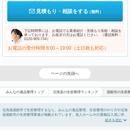
見積もり・相談をする
（無料）
下記時間帯には、お電話でも業者紹介・見積もり依頼・相談を
承っております。お急ぎの方はお電話ください。（通話無料：
0120-905-734）
お電話の受付時間
8:00～19:00（土日祝も対応）
ページの先頭へ
みんなの遺品整理トップ
北海道の生前整理ランキング
函館市の生前
北海道函館市で生前整理するなら、みんなの遺品整理。生前整理のやり方や北海
道函館市の生前整理業者が掲載されています。老人ホームや介護施設入居に伴う
不用品の処分・回収・引き取りから、在宅介護の介護整理や福祉住環境整理まで
対応しています。北海道函館市の生前整理の料金相場情報だけで業者を決められ
ない場合は、不用品の買取や遺産・財産にかかわる相続相談などのオプションサ