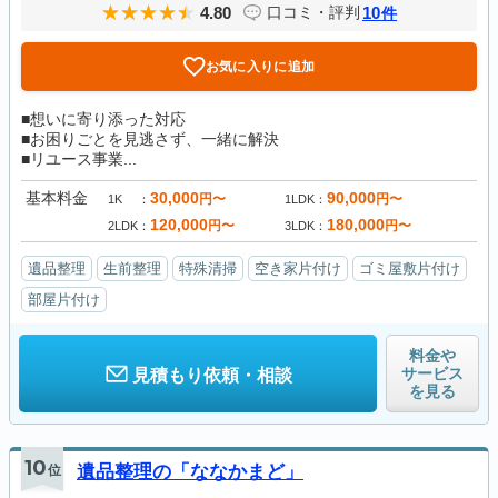
4.80
10
口コミ・評判
件
お気に入りに追加
■想いに寄り添った対応
■お困りごとを見逃さず、一緒に解決
■リユース事業...
基本料金
30,000
90,000
円〜
円〜
1K
1LDK
120,000
180,000
円〜
円〜
2LDK
3LDK
遺品整理
生前整理
特殊清掃
空き家片付け
ゴミ屋敷片付け
部屋片付け
料金や
サービス
見積もり依頼・相談
を見る
10
位
遺品整理の「ななかまど」