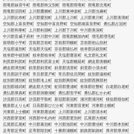
雨竜郡妹背牛町
雨竜郡秩父別町
雨竜郡雨竜町
雨竜郡北竜町
雨竜郡沼田町
上川郡鷹栖町
上川郡東神楽町
上川郡当麻町
上川郡比布町
上川郡愛別町
上川郡上川町
上川郡東川町
上川郡美瑛町
空知郡上富良野町
空知郡中富良野町
空知郡南富良野町
勇払郡占冠村
上川郡和寒町
上川郡剣淵町
上川郡下川町
中川郡美深町
中川郡音威子府村
中川郡中川町
雨竜郡幌加内町
増毛郡増毛町
留萌郡小平町
苫前郡苫前町
苫前郡羽幌町
苫前郡初山別村
天塩郡遠別町
天塩郡天塩町
宗谷郡猿払村
枝幸郡浜頓別町
枝幸郡中頓別町
枝幸郡枝幸町
天塩郡豊富町
礼文郡礼文町
利尻郡利尻町
利尻郡利尻富士町
天塩郡幌延町
網走郡美幌町
網走郡津別町
斜里郡斜里町
斜里郡清里町
斜里郡小清水町
常呂郡訓子府町
常呂郡置戸町
常呂郡佐呂間町
紋別郡遠軽町
紋別郡湧別町
紋別郡滝上町
紋別郡興部町
紋別郡西興部村
紋別郡雄武町
網走郡大空町
虻田郡豊浦町
有珠郡壮瞥町
白老郡白老町
勇払郡厚真町
虻田郡洞爺湖町
勇払郡安平町
勇払郡むかわ町
沙流郡日高町
沙流郡平取町
新冠郡新冠町
浦河郡浦河町
様似郡様似町
幌泉郡えりも町
日高郡新ひだか町
河東郡音更町
河東郡士幌町
河東郡上士幌町
河東郡鹿追町
上川郡新得町
上川郡清水町
河西郡芽室町
河西郡中札内村
河西郡更別村
広尾郡大樹町
広尾郡広尾町
中川郡幕別町
中川郡池田町
中川郡豊頃町
中川郡本別町
足寄郡足寄町
足寄郡陸別町
十勝郡浦幌町
釧路郡釧路町
厚岸郡厚岸町