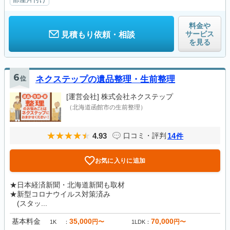
料金や
サービス
見積もり依頼・相談
を見る
6
位
ネクステップの遺品整理・生前整理
[運営会社]
株式会社ネクステップ
（北海道函館市の生前整理）
4.93
14
口コミ・評判
件
お気に入りに追加
★日本経済新聞・北海道新聞も取材
★新型コロナウイルス対策済み
(スタッ...
基本料金
35,000
70,000
円〜
円〜
1K
1LDK