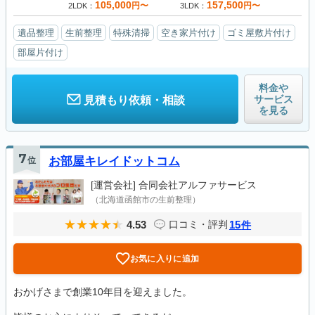
105,000
157,500
円〜
円〜
2LDK
3LDK
遺品整理
生前整理
特殊清掃
空き家片付け
ゴミ屋敷片付け
部屋片付け
料金や
サービス
見積もり依頼・相談
を見る
7
位
お部屋キレイドットコム
[運営会社]
合同会社アルファサービス
（北海道函館市の生前整理）
4.53
15
口コミ・評判
件
お気に入りに追加
おかげさまで創業10年目を迎えました。