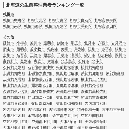
ービスで絞り込み検索を利用してみましょう。
北海道の生前整理業者ランキング一覧
またお役立ち情報も豊富なので終活でエンディングノートの選び方や、整理整
頓・老前整理・生前整理のコツについてもチェックしてみてください。
札幌市
札幌市中央区
札幌市北区
札幌市東区
札幌市白石区
札幌市豊平区
札幌市南区
札幌市西区
札幌市厚別区
札幌市手稲区
札幌市清田区
その他
函館市
小樽市
旭川市
室蘭市
釧路市
帯広市
北見市
夕張市
岩見沢市
網走市
留萌市
苫小牧市
稚内市
美唄市
芦別市
江別市
赤平市
紋別市
士別市
名寄市
三笠市
根室市
千歳市
滝川市
砂川市
歌志内市
深川市
富良野市
登別市
恵庭市
伊達市
北広島市
石狩市
北斗市
石狩郡当別町
石狩郡新篠津村
松前郡松前町
松前郡福島町
上磯郡知内町
上磯郡木古内町
亀田郡七飯町
茅部郡鹿部町
茅部郡森町
二海郡八雲町
山越郡長万部町
檜山郡江差町
檜山郡上ノ国町
檜山郡厚沢部町
爾志郡乙部町
奥尻郡奥尻町
瀬棚郡今金町
久遠郡せたな町
島牧郡島牧村
寿都郡寿都町
寿都郡黒松内町
磯谷郡蘭越町
虻田郡ニセコ町
虻田郡真狩村
虻田郡留寿都村
虻田郡喜茂別町
虻田郡京極町
虻田郡倶知安町
岩内郡共和町
岩内郡岩内町
古宇郡泊村
古宇郡神恵内村
積丹郡積丹町
古平郡古平町
余市郡仁木町
余市郡余市町
余市郡赤井川村
空知郡南幌町
空知郡奈井江町
空知郡上砂川町
夕張郡由仁町
夕張郡長沼町
夕張郡栗山町
樺戸郡月形町
樺戸郡浦臼町
樺戸郡新十津川町