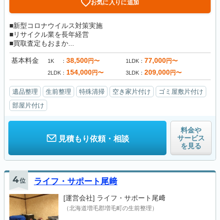
お気に入りに追加
■新型コロナウイルス対策実施
■リサイクル業を長年経営
■買取査定もおまか...
基本料金
38,500
77,000
円〜
円〜
1K
1LDK
154,000
209,000
円〜
円〜
2LDK
3LDK
遺品整理
生前整理
特殊清掃
空き家片付け
ゴミ屋敷片付け
部屋片付け
料金や
サービス
見積もり依頼・相談
を見る
4
位
ライフ・サポート尾﨑
[運営会社]
ライフ・サポート尾﨑
（北海道増毛郡増毛町の生前整理）