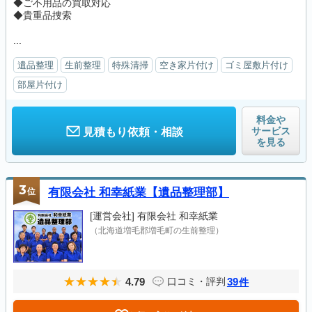
◆ご不用品の買取対応
◆貴重品捜索
...
遺品整理
生前整理
特殊清掃
空き家片付け
ゴミ屋敷片付け
部屋片付け
料金や
サービス
見積もり依頼・相談
を見る
3
位
有限会社 和幸紙業【遺品整理部】
[運営会社]
有限会社 和幸紙業
（北海道増毛郡増毛町の生前整理）
4.79
39
口コミ・評判
件