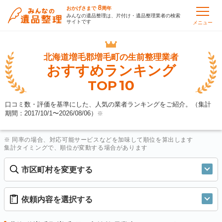
8
おかげさまで
周年
みんなの遺品整理は、片付け・遺品整理業者の検索
サイトです
メニュー
北海道増毛郡増毛町の
生前整理業者
おすすめランキング
10
TOP
口コミ数・評価を基準にした、人気の業者ランキングをご紹介。（集計
期間：2017/10/1〜
2026/08/06
）
※
※ 同率の場合、対応可能サービスなどを加味して順位を算出します
集計タイミングで、順位が変動する場合があります
市区町村を変更する
依頼内容を選択する