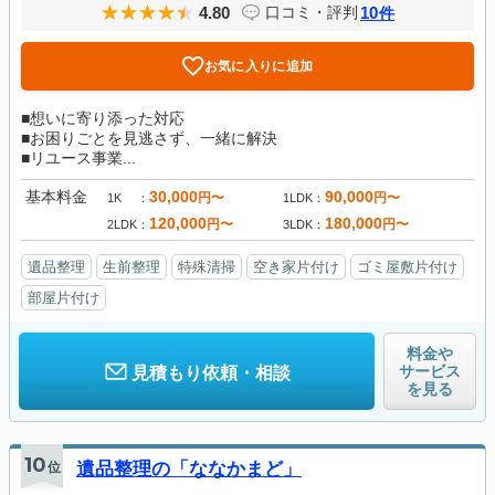
4.80
10
口コミ・評判
件
お気に入りに追加
■想いに寄り添った対応
■お困りごとを見逃さず、一緒に解決
■リユース事業...
基本料金
30,000
90,000
円〜
円〜
1K
1LDK
120,000
180,000
円〜
円〜
2LDK
3LDK
遺品整理
生前整理
特殊清掃
空き家片付け
ゴミ屋敷片付け
部屋片付け
料金や
サービス
見積もり依頼・相談
を見る
10
位
遺品整理の「ななかまど」