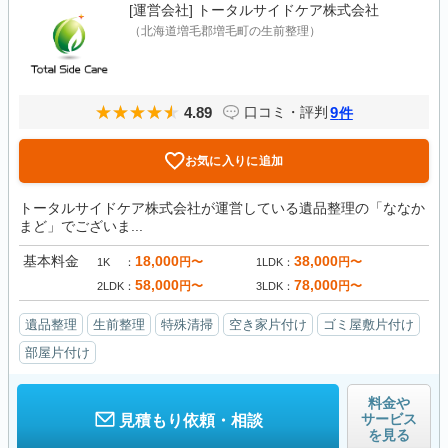
[運営会社]
トータルサイドケア株式会社
（北海道増毛郡増毛町の生前整理）
4.89
9
口コミ・評判
件
お気に入りに追加
トータルサイドケア株式会社が運営している遺品整理の「ななか
まど」でございま...
基本料金
18,000
38,000
円〜
円〜
1K
1LDK
58,000
78,000
円〜
円〜
2LDK
3LDK
遺品整理
生前整理
特殊清掃
空き家片付け
ゴミ屋敷片付け
部屋片付け
料金や
サービス
見積もり依頼・相談
を見る