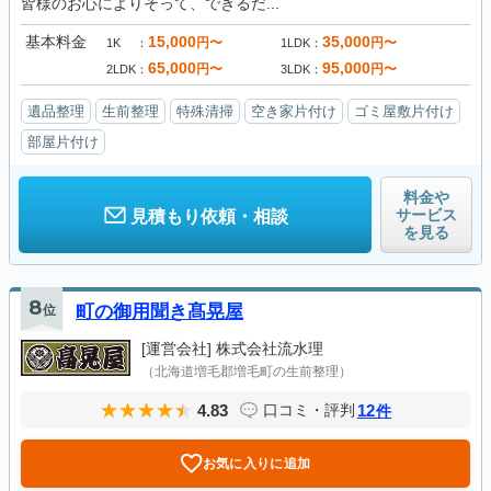
皆様のお心によりそって、できるだ...
基本料金
15,000
35,000
円〜
円〜
1K
1LDK
65,000
95,000
円〜
円〜
2LDK
3LDK
遺品整理
生前整理
特殊清掃
空き家片付け
ゴミ屋敷片付け
部屋片付け
料金や
サービス
見積もり依頼・相談
を見る
8
位
町の御用聞き髙晃屋
[運営会社]
株式会社流水理
（北海道増毛郡増毛町の生前整理）
4.83
12
口コミ・評判
件
お気に入りに追加