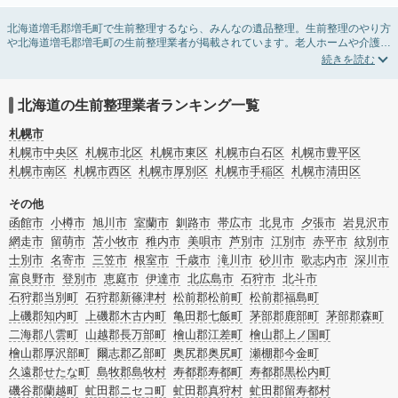
北海道増毛郡増毛町で生前整理するなら、みんなの遺品整理。生前整理のやり方
や北海道増毛郡増毛町の生前整理業者が掲載されています。老人ホームや介護施
設入居に伴う不用品の処分・回収・引き取りから、在宅介護の介護整理や福祉住
環境整理まで対応しています。北海道増毛郡増毛町の生前整理の料金相場情報だ
けで業者を決められない場合は、不用品の買取や遺産・財産にかかわる相続相談
などのオプションサービスで絞り込み検索を利用してみましょう。
北海道の生前整理業者ランキング一覧
またお役立ち情報も豊富なので終活でエンディングノートの選び方や、整理整
頓・老前整理・生前整理のコツについてもチェックしてみてください。
札幌市
札幌市中央区
札幌市北区
札幌市東区
札幌市白石区
札幌市豊平区
札幌市南区
札幌市西区
札幌市厚別区
札幌市手稲区
札幌市清田区
その他
函館市
小樽市
旭川市
室蘭市
釧路市
帯広市
北見市
夕張市
岩見沢市
網走市
留萌市
苫小牧市
稚内市
美唄市
芦別市
江別市
赤平市
紋別市
士別市
名寄市
三笠市
根室市
千歳市
滝川市
砂川市
歌志内市
深川市
富良野市
登別市
恵庭市
伊達市
北広島市
石狩市
北斗市
石狩郡当別町
石狩郡新篠津村
松前郡松前町
松前郡福島町
上磯郡知内町
上磯郡木古内町
亀田郡七飯町
茅部郡鹿部町
茅部郡森町
二海郡八雲町
山越郡長万部町
檜山郡江差町
檜山郡上ノ国町
檜山郡厚沢部町
爾志郡乙部町
奥尻郡奥尻町
瀬棚郡今金町
久遠郡せたな町
島牧郡島牧村
寿都郡寿都町
寿都郡黒松内町
磯谷郡蘭越町
虻田郡ニセコ町
虻田郡真狩村
虻田郡留寿都村