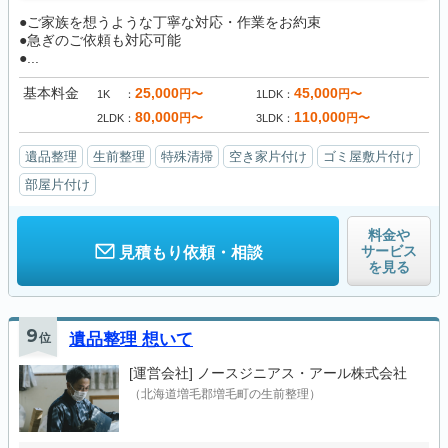
●ご家族を想うような丁寧な対応・作業をお約束
●急ぎのご依頼も対応可能
●...
基本料金
25,000
45,000
円〜
円〜
1K
1LDK
80,000
110,000
円〜
円〜
2LDK
3LDK
遺品整理
生前整理
特殊清掃
空き家片付け
ゴミ屋敷片付け
部屋片付け
料金や
サービス
見積もり依頼・相談
を見る
9
位
遺品整理 想いて
[運営会社]
ノースジニアス・アール株式会社
（北海道増毛郡増毛町の生前整理）