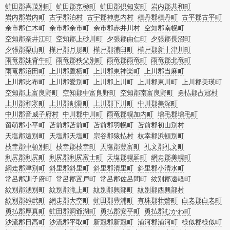
虻田郡喜茂別町
虻田郡京極町
虻田郡倶知安町
岩内郡共和町
岩内郡岩内町
古宇郡泊村
古宇郡神恵内村
積丹郡積丹町
古平郡古平町
余市郡仁木町
余市郡余市町
余市郡赤井川村
空知郡南幌町
空知郡奈井江町
空知郡上砂川町
夕張郡由仁町
夕張郡長沼町
夕張郡栗山町
樺戸郡月形町
樺戸郡浦臼町
樺戸郡新十津川町
雨竜郡妹背牛町
雨竜郡秩父別町
雨竜郡雨竜町
雨竜郡北竜町
雨竜郡沼田町
上川郡鷹栖町
上川郡東神楽町
上川郡当麻町
上川郡比布町
上川郡愛別町
上川郡上川町
上川郡東川町
上川郡美瑛町
空知郡上富良野町
空知郡中富良野町
空知郡南富良野町
勇払郡占冠村
上川郡和寒町
上川郡剣淵町
上川郡下川町
中川郡美深町
中川郡音威子府村
中川郡中川町
雨竜郡幌加内町
増毛郡増毛町
留萌郡小平町
苫前郡苫前町
苫前郡羽幌町
苫前郡初山別村
天塩郡遠別町
天塩郡天塩町
宗谷郡猿払村
枝幸郡浜頓別町
枝幸郡中頓別町
枝幸郡枝幸町
天塩郡豊富町
礼文郡礼文町
利尻郡利尻町
利尻郡利尻富士町
天塩郡幌延町
網走郡美幌町
網走郡津別町
斜里郡斜里町
斜里郡清里町
斜里郡小清水町
常呂郡訓子府町
常呂郡置戸町
常呂郡佐呂間町
紋別郡遠軽町
紋別郡湧別町
紋別郡滝上町
紋別郡興部町
紋別郡西興部村
紋別郡雄武町
網走郡大空町
虻田郡豊浦町
有珠郡壮瞥町
白老郡白老町
勇払郡厚真町
虻田郡洞爺湖町
勇払郡安平町
勇払郡むかわ町
沙流郡日高町
沙流郡平取町
新冠郡新冠町
浦河郡浦河町
様似郡様似町