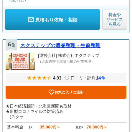
料金や
サービス
見積もり依頼・相談
を見る
6
位
ネクステップの遺品整理・生前整理
[運営会社]
株式会社ネクステップ
（北海道増毛郡増毛町の生前整理）
4.93
14
口コミ・評判
件
お気に入りに追加
★日本経済新聞・北海道新聞も取材
★新型コロナウイルス対策済み
(スタッ...
基本料金
35,000
70,000
円〜
円〜
1K
1LDK