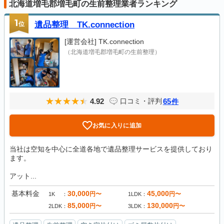
北海道増毛郡増毛町の生前整理業者ランキング
1
位
遺品整理 TK.connection
[運営会社]
TK.connection
（北海道増毛郡増毛町の生前整理）
4.92
65
口コミ・評判
件
お気に入りに追加
当社は空知を中心に全道各地で遺品整理サービスを提供しており
ます。
アット...
基本料金
30,000
45,000
円〜
円〜
1K
1LDK
85,000
130,000
円〜
円〜
2LDK
3LDK