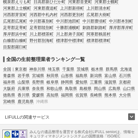
幌泉郡えりも町
日高郡新ひだか町
河東郡音更町
河東郡士幌町
河東郡上士幌町
河東郡鹿追町
上川郡新得町
上川郡清水町
河西郡芽室町
河西郡中札内村
河西郡更別村
広尾郡大樹町
広尾郡広尾町
中川郡幕別町
中川郡池田町
中川郡豊頃町
中川郡本別町
足寄郡足寄町
足寄郡陸別町
十勝郡浦幌町
釧路郡釧路町
厚岸郡厚岸町
厚岸郡浜中町
川上郡標茶町
川上郡弟子屈町
阿寒郡鶴居村
白糠郡白糠町
野付郡別海町
標津郡中標津町
標津郡標津町
目梨郡羅臼町
全国の生前整理業者ランキング一覧
全国
東京都
神奈川県
埼玉県
千葉県
茨城県
栃木県
群馬県
北海道
青森県
岩手県
宮城県
秋田県
山形県
福島県
新潟県
富山県
石川県
福井県
山梨県
長野県
岐阜県
静岡県
愛知県
三重県
滋賀県
京都府
大阪府
兵庫県
奈良県
和歌山県
鳥取県
島根県
岡山県
広島県
山口県
徳島県
香川県
愛媛県
高知県
福岡県
佐賀県
長崎県
熊本県
大分県
宮崎県
鹿児島県
沖縄県
LIFULLの関連サービス
LIFULLのサービス
みんなの遺品整理を運営する株式会社LIFULL seniorは、情報セ
不動産・住宅
引越し
老人ホーム
地方創生
ママの就労支援
キュリティマネジメントシステムの国際規格「ISO/IEC