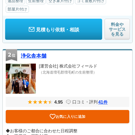
遺品整理
生前整理
空き家片付け
ゴミ屋敷片付け
部屋片付け
料金や
サービス
見積もり依頼・相談
を見る
2
位
浄化舎本舗
[運営会社]
株式会社フィールド
（北海道増毛郡増毛町の生前整理）
4.95
41
口コミ・評判
件
お気に入りに追加
◆お客様のご都合に合わせた日程調整