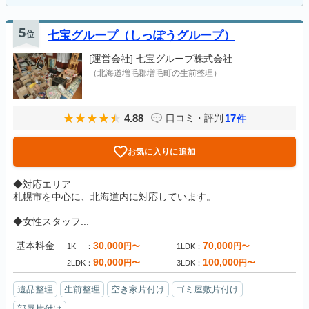
5
位
七宝グループ（しっぽうグループ）
[運営会社]
七宝グループ株式会社
（北海道増毛郡増毛町の生前整理）
4.88
17
口コミ・評判
件
お気に入りに追加
◆対応エリア
札幌市を中心に、北海道内に対応しています。
◆女性スタッフ...
基本料金
30,000
70,000
円〜
円〜
1K
1LDK
90,000
100,000
円〜
円〜
2LDK
3LDK
遺品整理
生前整理
空き家片付け
ゴミ屋敷片付け
部屋片付け