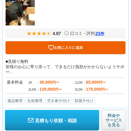
4.87
23
口コミ・評判
件
お気に入りに追加
■見積り無料
皆様のお心に寄り添って、できるだけ負担がかからないようサポ
ー...
基本料金
30,000
65,000
円〜
円〜
1K
1LDK
120,000
170,000
円〜
円〜
2LDK
3LDK
遺品整理
生前整理
空き家片付け
部屋片付け
料金や
サービス
見積もり依頼・相談
を見る