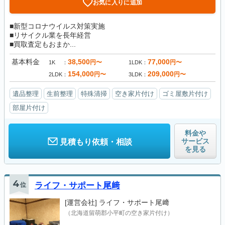
お気に入りに追加
■新型コロナウイルス対策実施
■リサイクル業を長年経営
■買取査定もおまか...
基本料金
38,500
77,000
円〜
円〜
1K
1LDK
154,000
209,000
円〜
円〜
2LDK
3LDK
遺品整理
生前整理
特殊清掃
空き家片付け
ゴミ屋敷片付け
部屋片付け
料金や
サービス
見積もり依頼・相談
を見る
4
位
ライフ・サポート尾﨑
[運営会社]
ライフ・サポート尾﨑
（北海道留萌郡小平町の空き家片付け）