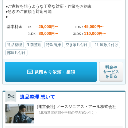
●ご家族を想うような丁寧な対応・作業をお約束
●急ぎのご依頼も対応可能
●...
基本料金
25,000
45,000
円〜
円〜
1K
1LDK
80,000
110,000
円〜
円〜
2LDK
3LDK
遺品整理
生前整理
特殊清掃
空き家片付け
ゴミ屋敷片付け
部屋片付け
料金や
サービス
見積もり依頼・相談
を見る
9
位
遺品整理 想いて
[運営会社]
ノースジニアス・アール株式会社
（北海道留萌郡小平町の空き家片付け）