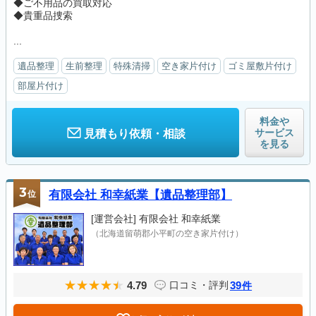
◆ご不用品の買取対応
◆貴重品捜索
...
遺品整理
生前整理
特殊清掃
空き家片付け
ゴミ屋敷片付け
部屋片付け
料金や
サービス
見積もり依頼・相談
を見る
3
位
有限会社 和幸紙業【遺品整理部】
[運営会社]
有限会社 和幸紙業
（北海道留萌郡小平町の空き家片付け）
4.79
39
口コミ・評判
件