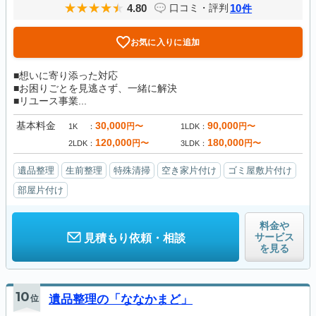
4.80
10
口コミ・評判
件
お気に入りに追加
■想いに寄り添った対応
■お困りごとを見逃さず、一緒に解決
■リユース事業...
基本料金
30,000
90,000
円〜
円〜
1K
1LDK
120,000
180,000
円〜
円〜
2LDK
3LDK
遺品整理
生前整理
特殊清掃
空き家片付け
ゴミ屋敷片付け
部屋片付け
料金や
サービス
見積もり依頼・相談
を見る
10
位
遺品整理の「ななかまど」