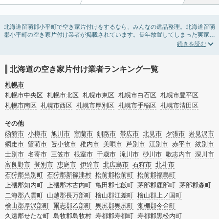
北海道留萌郡小平町で空き家片付けをするなら、みんなの遺品整理。北海道留萌
郡小平町の空き家片付け業者が掲載されています。長年放置してしまった実家の
片付けや、相続したが住む予定のない親の家の不用品の処分・回収・引き取りま
で対応しています。北海道留萌郡小平町の空き家片付けの料金相場情報だけで業
者を決められない場合は、不用品の買取や家屋の解体・不動産売却などの絞り込
み条件を利用し検索してみましょう。
北海道の空き家片付け業者ランキング一覧
また家一軒まるごとの掃除方法・空家対策特別措置法の法改正に伴う空き家の片
付けについての情報も豊富です。
札幌市
札幌市中央区
札幌市北区
札幌市東区
札幌市白石区
札幌市豊平区
札幌市南区
札幌市西区
札幌市厚別区
札幌市手稲区
札幌市清田区
その他
函館市
小樽市
旭川市
室蘭市
釧路市
帯広市
北見市
夕張市
岩見沢市
網走市
留萌市
苫小牧市
稚内市
美唄市
芦別市
江別市
赤平市
紋別市
士別市
名寄市
三笠市
根室市
千歳市
滝川市
砂川市
歌志内市
深川市
富良野市
登別市
恵庭市
伊達市
北広島市
石狩市
北斗市
石狩郡当別町
石狩郡新篠津村
松前郡松前町
松前郡福島町
上磯郡知内町
上磯郡木古内町
亀田郡七飯町
茅部郡鹿部町
茅部郡森町
二海郡八雲町
山越郡長万部町
檜山郡江差町
檜山郡上ノ国町
檜山郡厚沢部町
爾志郡乙部町
奥尻郡奥尻町
瀬棚郡今金町
久遠郡せたな町
島牧郡島牧村
寿都郡寿都町
寿都郡黒松内町