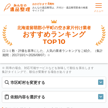
8
おかげさまで
周年
みんなの遺品整理は、片付け・遺品整理業者の検索
サイトです
メニュー
北海道留萌郡小平町の
空き家片付け業者
おすすめランキング
10
TOP
口コミ数・評価を基準にした、人気の業者ランキングをご紹介。（集計
期間：2017/10/1〜
2026/08/07
）
※
※ 同率の場合、対応可能サービスなどを加味して順位を算出します
集計タイミングで、順位が変動する場合があります
市区町村を変更する
依頼内容を選択する