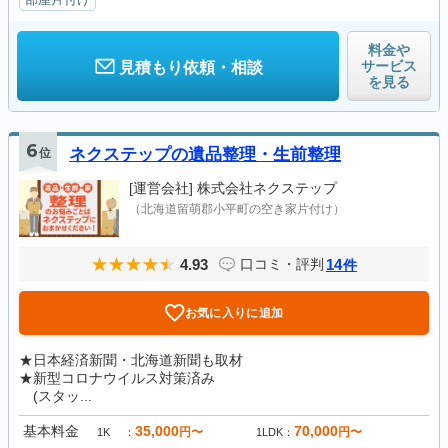
料金や
サービス
見積もり依頼・相談
を見る
6
位
ネクステップの遺品整理・生前整理
[運営会社]
株式会社ネクステップ
（北海道留萌郡小平町の空き家片付け）
4.93
14
口コミ・評判
件
お気に入りに追加
★日本経済新聞・北海道新聞も取材
★新型コロナウイルス対策済み
(スタッ...
基本料金
35,000
70,000
円〜
円〜
1K
1LDK