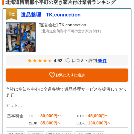
北海道留萌郡小平町の空き家片付け業者ランキング
1
位
遺品整理 TK.connection
[運営会社]
TK.connection
（北海道留萌郡小平町の空き家片付け）
4.92
65
口コミ・評判
件
お気に入りに追加
当社は空知を中心に全道各地で遺品整理サービスを提供しており
ます。
アット...
基本料金
30,000
45,000
円〜
円〜
1K
1LDK
85,000
130,000
円〜
円〜
2LDK
3LDK