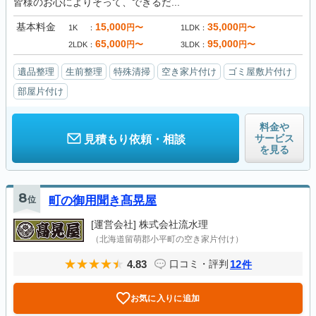
皆様のお心によりそって、できるだ...
基本料金
15,000
35,000
円〜
円〜
1K
1LDK
65,000
95,000
円〜
円〜
2LDK
3LDK
遺品整理
生前整理
特殊清掃
空き家片付け
ゴミ屋敷片付け
部屋片付け
料金や
サービス
見積もり依頼・相談
を見る
8
位
町の御用聞き髙晃屋
[運営会社]
株式会社流水理
（北海道留萌郡小平町の空き家片付け）
4.83
12
口コミ・評判
件
お気に入りに追加