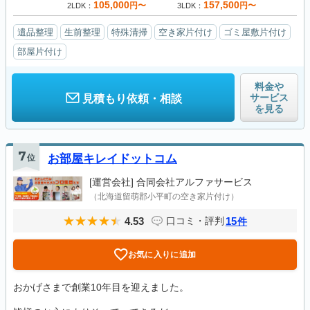
105,000
157,500
円〜
円〜
2LDK
3LDK
遺品整理
生前整理
特殊清掃
空き家片付け
ゴミ屋敷片付け
部屋片付け
料金や
サービス
見積もり依頼・相談
を見る
7
位
お部屋キレイドットコム
[運営会社]
合同会社アルファサービス
（北海道留萌郡小平町の空き家片付け）
4.53
15
口コミ・評判
件
お気に入りに追加
おかげさまで創業10年目を迎えました。