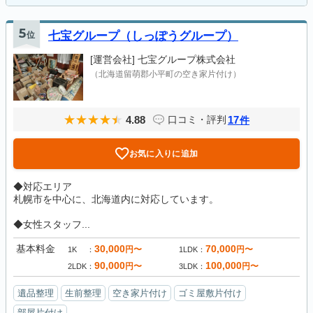
5
位
七宝グループ（しっぽうグループ）
[運営会社]
七宝グループ株式会社
（北海道留萌郡小平町の空き家片付け）
4.88
17
口コミ・評判
件
お気に入りに追加
◆対応エリア
札幌市を中心に、北海道内に対応しています。
◆女性スタッフ...
基本料金
30,000
70,000
円〜
円〜
1K
1LDK
90,000
100,000
円〜
円〜
2LDK
3LDK
遺品整理
生前整理
空き家片付け
ゴミ屋敷片付け
部屋片付け