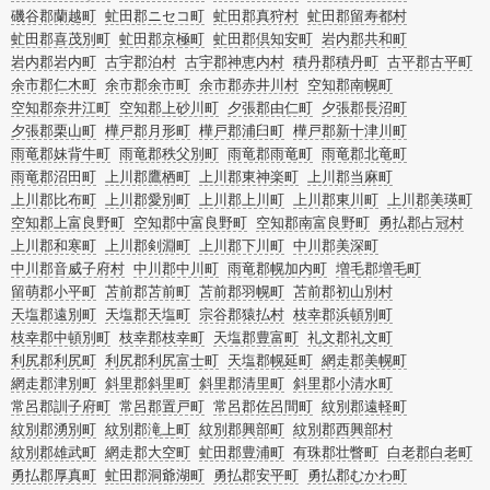
磯谷郡蘭越町
虻田郡ニセコ町
虻田郡真狩村
虻田郡留寿都村
虻田郡喜茂別町
虻田郡京極町
虻田郡倶知安町
岩内郡共和町
岩内郡岩内町
古宇郡泊村
古宇郡神恵内村
積丹郡積丹町
古平郡古平町
余市郡仁木町
余市郡余市町
余市郡赤井川村
空知郡南幌町
空知郡奈井江町
空知郡上砂川町
夕張郡由仁町
夕張郡長沼町
夕張郡栗山町
樺戸郡月形町
樺戸郡浦臼町
樺戸郡新十津川町
雨竜郡妹背牛町
雨竜郡秩父別町
雨竜郡雨竜町
雨竜郡北竜町
雨竜郡沼田町
上川郡鷹栖町
上川郡東神楽町
上川郡当麻町
上川郡比布町
上川郡愛別町
上川郡上川町
上川郡東川町
上川郡美瑛町
空知郡上富良野町
空知郡中富良野町
空知郡南富良野町
勇払郡占冠村
上川郡和寒町
上川郡剣淵町
上川郡下川町
中川郡美深町
中川郡音威子府村
中川郡中川町
雨竜郡幌加内町
増毛郡増毛町
留萌郡小平町
苫前郡苫前町
苫前郡羽幌町
苫前郡初山別村
天塩郡遠別町
天塩郡天塩町
宗谷郡猿払村
枝幸郡浜頓別町
枝幸郡中頓別町
枝幸郡枝幸町
天塩郡豊富町
礼文郡礼文町
利尻郡利尻町
利尻郡利尻富士町
天塩郡幌延町
網走郡美幌町
網走郡津別町
斜里郡斜里町
斜里郡清里町
斜里郡小清水町
常呂郡訓子府町
常呂郡置戸町
常呂郡佐呂間町
紋別郡遠軽町
紋別郡湧別町
紋別郡滝上町
紋別郡興部町
紋別郡西興部村
紋別郡雄武町
網走郡大空町
虻田郡豊浦町
有珠郡壮瞥町
白老郡白老町
勇払郡厚真町
虻田郡洞爺湖町
勇払郡安平町
勇払郡むかわ町