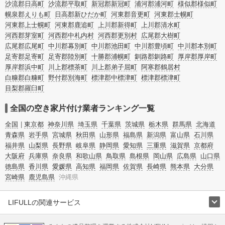
沙流郡日高町
沙流郡平取町
新冠郡新冠町
浦河郡浦河町
様似郡様似町
幌泉郡えりも町
日高郡新ひだか町
河東郡音更町
河東郡士幌町
河東郡上士幌町
河東郡鹿追町
上川郡新得町
上川郡清水町
河西郡芽室町
河西郡中札内村
河西郡更別村
広尾郡大樹町
広尾郡広尾町
中川郡幕別町
中川郡池田町
中川郡豊頃町
中川郡本別町
足寄郡足寄町
足寄郡陸別町
十勝郡浦幌町
釧路郡釧路町
厚岸郡厚岸町
厚岸郡浜中町
川上郡標茶町
川上郡弟子屈町
阿寒郡鶴居村
白糠郡白糠町
野付郡別海町
標津郡中標津町
標津郡標津町
目梨郡羅臼町
全国の空き家片付け業者ランキング一覧
全国
東京都
神奈川県
埼玉県
千葉県
茨城県
栃木県
群馬県
北海道
青森県
岩手県
宮城県
秋田県
山形県
福島県
新潟県
富山県
石川県
福井県
山梨県
長野県
岐阜県
静岡県
愛知県
三重県
滋賀県
京都府
大阪府
兵庫県
奈良県
和歌山県
鳥取県
島根県
岡山県
広島県
山口県
徳島県
香川県
愛媛県
高知県
福岡県
佐賀県
長崎県
熊本県
大分県
宮崎県
鹿児島県
沖縄県
LIFULLの関連サービス
LIFULLのサービス