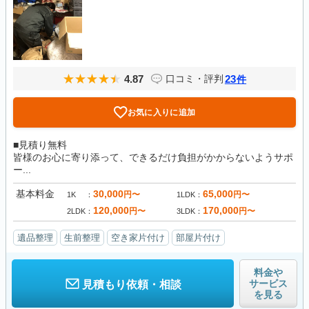
4.87
23
口コミ・評判
件
お気に入りに追加
■見積り無料
皆様のお心に寄り添って、できるだけ負担がかからないようサポ
ー...
基本料金
30,000
65,000
円〜
円〜
1K
1LDK
120,000
170,000
円〜
円〜
2LDK
3LDK
遺品整理
生前整理
空き家片付け
部屋片付け
料金や
サービス
見積もり依頼・相談
を見る