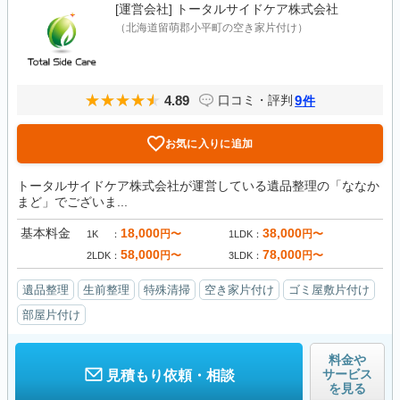
[運営会社]
トータルサイドケア株式会社
（北海道留萌郡小平町の空き家片付け）
4.89
9
口コミ・評判
件
お気に入りに追加
トータルサイドケア株式会社が運営している遺品整理の「ななか
まど」でございま...
基本料金
18,000
38,000
円〜
円〜
1K
1LDK
58,000
78,000
円〜
円〜
2LDK
3LDK
遺品整理
生前整理
特殊清掃
空き家片付け
ゴミ屋敷片付け
部屋片付け
料金や
サービス
見積もり依頼・相談
を見る