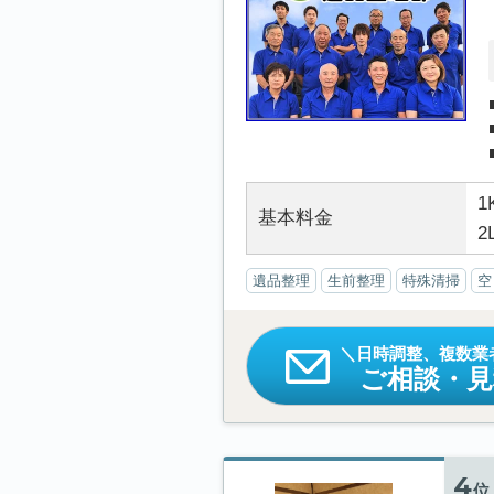
1
基本料金
2
遺品整理
生前整理
特殊清掃
空
日時調整、複数業
ご相談・
4
位