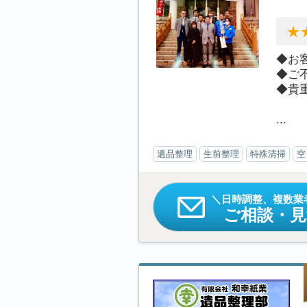
◆お
◆ご
◆貴
...
遺品整理
生前整理
特殊清掃
空
日時調整、複数業
ご相談・