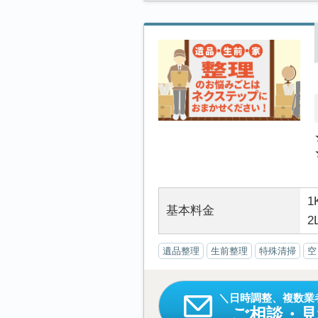
1
基本料金
2
遺品整理
生前整理
特殊清掃
空
日時調整、複数業
ご相談・