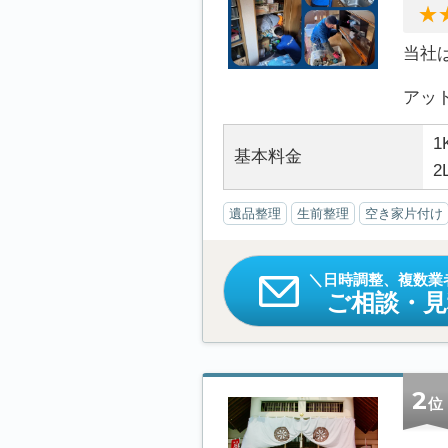
当社
アット.
1
基本料金
2
遺品整理
生前整理
空き家片付け
日時調整、複数業
ご相談・
2
位