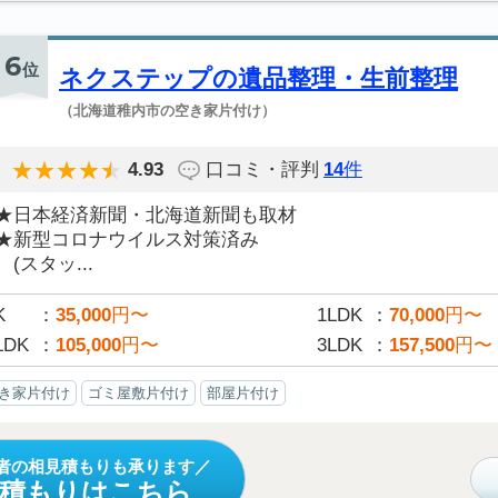
6
位
ネクステップの遺品整理・生前整理
（北海道稚内市の空き家片付け）
4.93
口コミ・評判
14
件
★日本経済新聞・北海道新聞も取材
★新型コロナウイルス対策済み
(スタッ...
K
35,000
円〜
1LDK
70,000
円〜
LDK
105,000
円〜
3LDK
157,500
円〜
き家片付け
ゴミ屋敷片付け
部屋片付け
者の相見積もりも承ります
見積もりはこちら