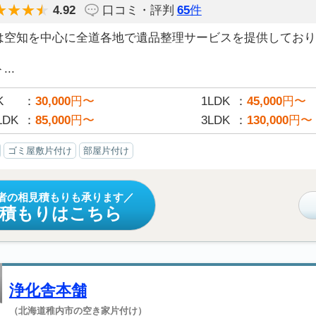
4.92
口コミ・評判
65
件
は空知を中心に全道各地で遺品整理サービスを提供しており
..
K
30,000
円〜
1LDK
45,000
円〜
LDK
85,000
円〜
3LDK
130,000
円〜
ゴミ屋敷片付け
部屋片付け
者の相見積もりも承ります
見積もりはこちら
浄化舎本舗
（北海道稚内市の空き家片付け）