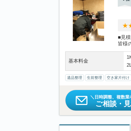
■見
皆様
1
基本料金
2
遺品整理
生前整理
空き家片付け
日時調整、複数業
ご相談・