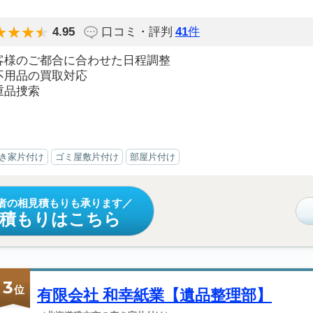
4.95
口コミ・評判
41
件
客様のご都合に合わせた日程調整
不用品の買取対応
重品捜索
き家片付け
ゴミ屋敷片付け
部屋片付け
者の相見積もりも承ります
見積もりはこちら
3
位
有限会社 和幸紙業【遺品整理部】