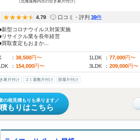
（北海道稚内市の空き家片付け）
4.79
口コミ・評判
39
件
■新型コロナウイルス対策実施
■リサイクル業を長年経営
■買取査定もおまか...
K
38,500
円〜
1LDK
77,000
円〜
LDK
154,000
円〜
3LDK
209,000
円〜
き家片付け
ゴミ屋敷片付け
部屋片付け
者の相見積もりも承ります
見積もりはこちら