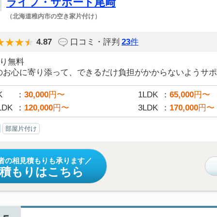
ライフ・サポート尾﨑
（北海道稚内市の空き家片付け）
4.87
口コミ・評判
23
件
積り無料
のお心に寄り添って、できるだけ負担がかからないようサポー
K
30,000
円〜
1LDK
65,000
円〜
LDK
120,000
円〜
3LDK
170,000
円〜
部屋片付け
者の相見積もりも承ります
見積もりはこちら