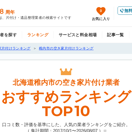
8
無
0
周年
は、片付け・遺品整理業者の検索サイトです
お気に入り
者を探す
ランキング
サービスと料金相場
記事一覧
家片付けランキング
稚内市の空き家片付けランキング
北海道稚内市の
空き家片付け業者
おすすめランキング
10
TOP
口コミ数・評価を基準にした、人気の業者ランキングをご紹介。
（ 集計期間：2017/10/1〜
2026/08/07
）
※