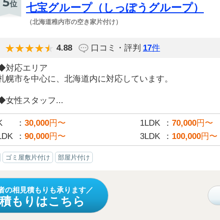
5
位
七宝グループ（しっぽうグループ）
（北海道稚内市の空き家片付け）
4.88
口コミ・評判
17
件
◆対応エリア
札幌市を中心に、北海道内に対応しています。
◆女性スタッフ...
K
30,000
円〜
1LDK
70,000
円〜
LDK
90,000
円〜
3LDK
100,000
円〜
ゴミ屋敷片付け
部屋片付け
者の相見積もりも承ります
見積もりはこちら