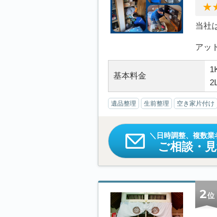
当社
アット.
1
基本料金
2
遺品整理
生前整理
空き家片付け
日時調整、複数業
ご相談・
2
位