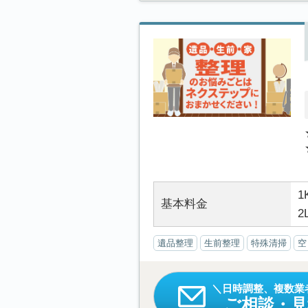
1
基本料金
2
遺品整理
生前整理
特殊清掃
空
日時調整、複数業
ご相談・