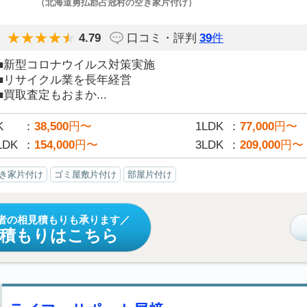
（北海道勇払郡占冠村の空き家片付け）
4.79
口コミ・評判
39
件
■新型コロナウイルス対策実施
■リサイクル業を長年経営
■買取査定もおまか...
K
38,500
円〜
1LDK
77,000
円〜
LDK
154,000
円〜
3LDK
209,000
円〜
き家片付け
ゴミ屋敷片付け
部屋片付け
者の相見積もりも承ります
見積もりはこちら