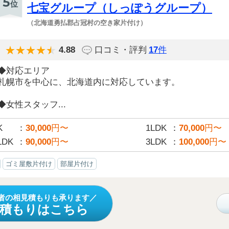
5
位
七宝グループ（しっぽうグループ）
（北海道勇払郡占冠村の空き家片付け）
4.88
口コミ・評判
17
件
◆対応エリア
札幌市を中心に、北海道内に対応しています。
◆女性スタッフ...
K
30,000
円〜
1LDK
70,000
円〜
LDK
90,000
円〜
3LDK
100,000
円〜
ゴミ屋敷片付け
部屋片付け
者の相見積もりも承ります
見積もりはこちら