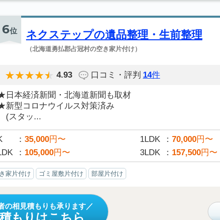
6
位
ネクステップの遺品整理・生前整理
（北海道勇払郡占冠村の空き家片付け）
4.93
口コミ・評判
14
件
★日本経済新聞・北海道新聞も取材
★新型コロナウイルス対策済み
(スタッ...
K
35,000
円〜
1LDK
70,000
円〜
LDK
105,000
円〜
3LDK
157,500
円〜
き家片付け
ゴミ屋敷片付け
部屋片付け
者の相見積もりも承ります
見積もりはこちら