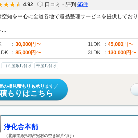
4.92
口コミ・評判
65
件
は空知を中心に全道各地で遺品整理サービスを提供しており
..
K
30,000
円〜
1LDK
45,000
円〜
LDK
85,000
円〜
3LDK
130,000
円〜
ゴミ屋敷片付け
部屋片付け
者の相見積もりも承ります
見積もりはこちら
浄化舎本舗
（北海道勇払郡占冠村の空き家片付け）