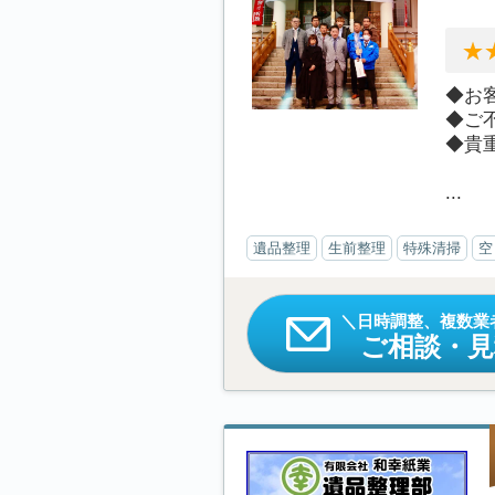
◆お
◆ご
◆貴
...
遺品整理
生前整理
特殊清掃
空
日時調整、複数業
ご相談・