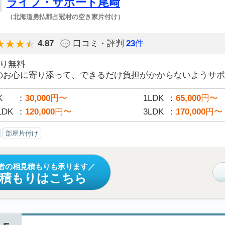
ライフ・サポート尾﨑
（北海道勇払郡占冠村の空き家片付け）
4.87
口コミ・評判
23
件
積り無料
のお心に寄り添って、できるだけ負担がかからないようサポー
K
30,000
円〜
1LDK
65,000
円〜
LDK
120,000
円〜
3LDK
170,000
円〜
部屋片付け
者の相見積もりも承ります
見積もりはこちら