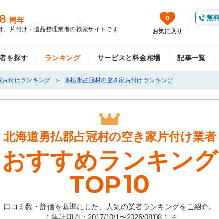
8
無
0
周年
は、片付け・遺品整理業者の検索サイトです
お気に入り
者を探す
ランキング
サービスと料金相場
記事一覧
家片付けランキング
勇払郡占冠村の空き家片付けランキング
北海道勇払郡占冠村の
空き家片付け業者
おすすめランキング
10
TOP
口コミ数・評価を基準にした、人気の業者ランキングをご紹介。
（ 集計期間：2017/10/1〜
2026/08/08
）
※