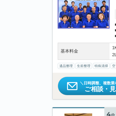
1
基本料金
2
遺品整理
生前整理
特殊清掃
空
日時調整、複数業
ご相談・
4
位