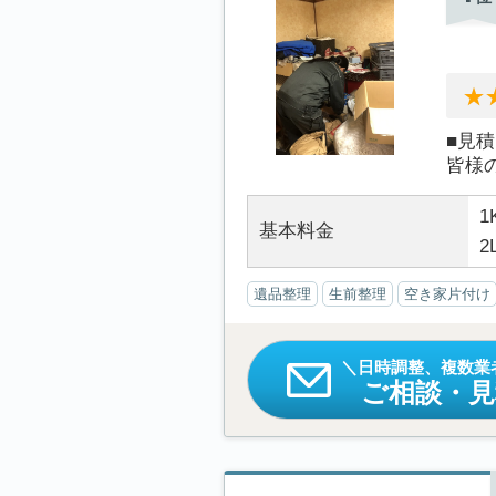
■見
皆様
1
基本料金
2
遺品整理
生前整理
空き家片付け
日時調整、複数業
ご相談・