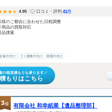
4.95
口コミ・評判
41
件
客様のご都合に合わせた日程調整
不用品の買取対応
重品捜索
き家片付け
ゴミ屋敷片付け
部屋片付け
者の相見積もりも承ります
見積もりはこちら
3
位
有限会社 和幸紙業【遺品整理部】