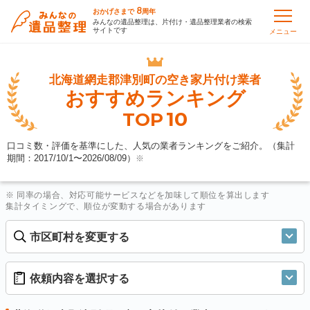
8
おかげさまで
周年
みんなの遺品整理は、片付け・遺品整理業者の検索
サイトです
メニュー
北海道網走郡津別町の
空き家片付け業者
おすすめランキング
10
TOP
口コミ数・評価を基準にした、人気の業者ランキングをご紹介。（集計
期間：2017/10/1〜
2026/08/09
）
※
※ 同率の場合、対応可能サービスなどを加味して順位を算出します
集計タイミングで、順位が変動する場合があります
市区町村を変更する
依頼内容を選択する