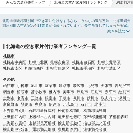
みんなの遺品整理トップ
北海道の空き家片付けランキング
網走郡津
北海道網走郡津別町で空き家片付けをするなら、みんなの遺品整理。北海道網走
郡津別町の空き家片付け業者が掲載されています。長年放置してしまった実家の
片付けや、相続したが住む予定のない親の家の不用品の処分・回収・引き取りま
で対応しています。北海道網走郡津別町の空き家片付けの料金相場情報だけで業
者を決められない場合は、不用品の買取や家屋の解体・不動産売却などの絞り込
み条件を利用し検索してみましょう。
北海道の空き家片付け業者ランキング一覧
また家一軒まるごとの掃除方法・空家対策特別措置法の法改正に伴う空き家の片
付けについての情報も豊富です。
札幌市
札幌市中央区
札幌市北区
札幌市東区
札幌市白石区
札幌市豊平区
札幌市南区
札幌市西区
札幌市厚別区
札幌市手稲区
札幌市清田区
その他
函館市
小樽市
旭川市
室蘭市
釧路市
帯広市
北見市
夕張市
岩見沢市
網走市
留萌市
苫小牧市
稚内市
美唄市
芦別市
江別市
赤平市
紋別市
士別市
名寄市
三笠市
根室市
千歳市
滝川市
砂川市
歌志内市
深川市
富良野市
登別市
恵庭市
伊達市
北広島市
石狩市
北斗市
石狩郡当別町
石狩郡新篠津村
松前郡松前町
松前郡福島町
上磯郡知内町
上磯郡木古内町
亀田郡七飯町
茅部郡鹿部町
茅部郡森町
二海郡八雲町
山越郡長万部町
檜山郡江差町
檜山郡上ノ国町
檜山郡厚沢部町
爾志郡乙部町
奥尻郡奥尻町
瀬棚郡今金町