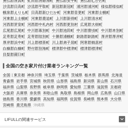
勇払郡厚真町
虻田郡洞爺湖町
勇払郡安平町
勇払郡むかわ町
沙流郡日高町
沙流郡平取町
新冠郡新冠町
浦河郡浦河町
様似郡様似町
幌泉郡えりも町
日高郡新ひだか町
河東郡音更町
河東郡士幌町
河東郡上士幌町
河東郡鹿追町
上川郡新得町
上川郡清水町
河西郡芽室町
河西郡中札内村
河西郡更別村
広尾郡大樹町
広尾郡広尾町
中川郡幕別町
中川郡池田町
中川郡豊頃町
中川郡本別町
足寄郡足寄町
足寄郡陸別町
十勝郡浦幌町
釧路郡釧路町
厚岸郡厚岸町
厚岸郡浜中町
川上郡標茶町
川上郡弟子屈町
阿寒郡鶴居村
白糠郡白糠町
野付郡別海町
標津郡中標津町
標津郡標津町
目梨郡羅臼町
全国の空き家片付け業者ランキング一覧
全国
東京都
神奈川県
埼玉県
千葉県
茨城県
栃木県
群馬県
北海道
青森県
岩手県
宮城県
秋田県
山形県
福島県
新潟県
富山県
石川県
福井県
山梨県
長野県
岐阜県
静岡県
愛知県
三重県
滋賀県
京都府
大阪府
兵庫県
奈良県
和歌山県
鳥取県
島根県
岡山県
広島県
山口県
徳島県
香川県
愛媛県
高知県
福岡県
佐賀県
長崎県
熊本県
大分県
宮崎県
鹿児島県
沖縄県
LIFULLの関連サービス