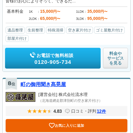
皆様のお心によりそって、できるだ...
基本料金
15,000
35,000
円〜
円〜
1K
1LDK
65,000
95,000
円〜
円〜
2LDK
3LDK
遺品整理
生前整理
特殊清掃
空き家片付け
ゴミ屋敷片付け
部屋片付け
料金や
お電話で無料相談
サービス
0120-905-734
を見る
8
位
町の御用聞き髙晃屋
[運営会社]
株式会社流水理
（北海道網走郡津別町の空き家片付け）
4.83
12
口コミ・評判
件
お気に入りに追加