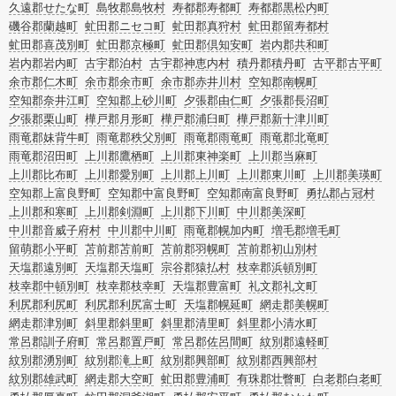
久遠郡せたな町
島牧郡島牧村
寿都郡寿都町
寿都郡黒松内町
磯谷郡蘭越町
虻田郡ニセコ町
虻田郡真狩村
虻田郡留寿都村
虻田郡喜茂別町
虻田郡京極町
虻田郡倶知安町
岩内郡共和町
岩内郡岩内町
古宇郡泊村
古宇郡神恵内村
積丹郡積丹町
古平郡古平町
余市郡仁木町
余市郡余市町
余市郡赤井川村
空知郡南幌町
空知郡奈井江町
空知郡上砂川町
夕張郡由仁町
夕張郡長沼町
夕張郡栗山町
樺戸郡月形町
樺戸郡浦臼町
樺戸郡新十津川町
雨竜郡妹背牛町
雨竜郡秩父別町
雨竜郡雨竜町
雨竜郡北竜町
雨竜郡沼田町
上川郡鷹栖町
上川郡東神楽町
上川郡当麻町
上川郡比布町
上川郡愛別町
上川郡上川町
上川郡東川町
上川郡美瑛町
空知郡上富良野町
空知郡中富良野町
空知郡南富良野町
勇払郡占冠村
上川郡和寒町
上川郡剣淵町
上川郡下川町
中川郡美深町
中川郡音威子府村
中川郡中川町
雨竜郡幌加内町
増毛郡増毛町
留萌郡小平町
苫前郡苫前町
苫前郡羽幌町
苫前郡初山別村
天塩郡遠別町
天塩郡天塩町
宗谷郡猿払村
枝幸郡浜頓別町
枝幸郡中頓別町
枝幸郡枝幸町
天塩郡豊富町
礼文郡礼文町
利尻郡利尻町
利尻郡利尻富士町
天塩郡幌延町
網走郡美幌町
網走郡津別町
斜里郡斜里町
斜里郡清里町
斜里郡小清水町
常呂郡訓子府町
常呂郡置戸町
常呂郡佐呂間町
紋別郡遠軽町
紋別郡湧別町
紋別郡滝上町
紋別郡興部町
紋別郡西興部村
紋別郡雄武町
網走郡大空町
虻田郡豊浦町
有珠郡壮瞥町
白老郡白老町