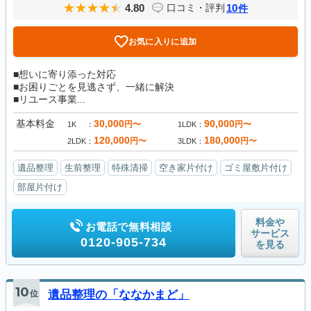
4.80
10
口コミ・評判
件
お気に入りに追加
■想いに寄り添った対応
■お困りごとを見逃さず、一緒に解決
■リユース事業...
基本料金
30,000
90,000
円〜
円〜
1K
1LDK
120,000
180,000
円〜
円〜
2LDK
3LDK
遺品整理
生前整理
特殊清掃
空き家片付け
ゴミ屋敷片付け
部屋片付け
料金や
お電話で無料相談
サービス
0120-905-734
を見る
10
位
遺品整理の「ななかまど」