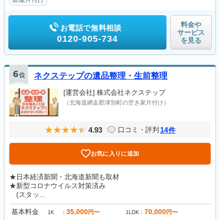
料金や
お電話で無料相談
サービス
0120-905-734
を見る
6
位
ネクステップの遺品整理・生前整理
[運営会社]
株式会社ネクステップ
（北海道網走郡津別町の空き家片付け）
4.93
14
口コミ・評判
件
お気に入りに追加
★日本経済新聞・北海道新聞も取材
★新型コロナウイルス対策済み
(スタッ...
基本料金
35,000
70,000
円〜
円〜
1K
1LDK