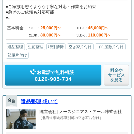
●ご家族を想うような丁寧な対応・作業をお約束
●急ぎのご依頼も対応可能
●...
基本料金
25,000
45,000
円〜
円〜
1K
1LDK
80,000
110,000
円〜
円〜
2LDK
3LDK
遺品整理
生前整理
特殊清掃
空き家片付け
ゴミ屋敷片付け
部屋片付け
料金や
お電話で無料相談
サービス
0120-905-734
を見る
9
位
遺品整理 想いて
[運営会社]
ノースジニアス・アール株式会社
（北海道網走郡津別町の空き家片付け）