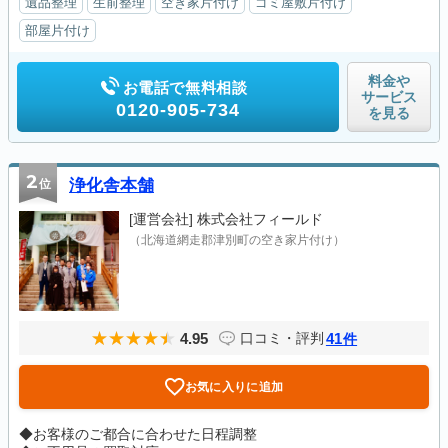
遺品整理
生前整理
空き家片付け
ゴミ屋敷片付け
部屋片付け
料金や
お電話で無料相談
サービス
0120-905-734
を見る
2
位
浄化舎本舗
[運営会社]
株式会社フィールド
（北海道網走郡津別町の空き家片付け）
4.95
41
口コミ・評判
件
お気に入りに追加
◆お客様のご都合に合わせた日程調整