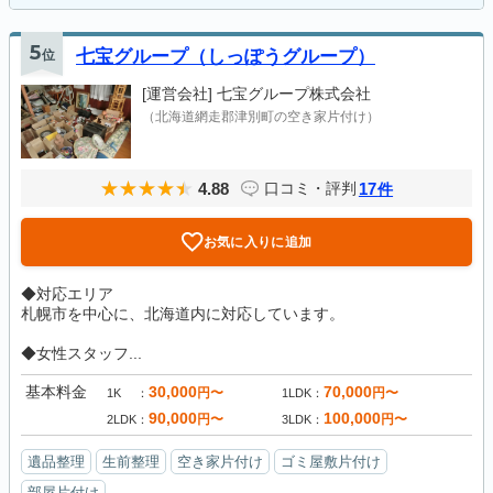
5
位
七宝グループ（しっぽうグループ）
[運営会社]
七宝グループ株式会社
（北海道網走郡津別町の空き家片付け）
4.88
17
口コミ・評判
件
お気に入りに追加
◆対応エリア
札幌市を中心に、北海道内に対応しています。
◆女性スタッフ...
基本料金
30,000
70,000
円〜
円〜
1K
1LDK
90,000
100,000
円〜
円〜
2LDK
3LDK
遺品整理
生前整理
空き家片付け
ゴミ屋敷片付け
部屋片付け