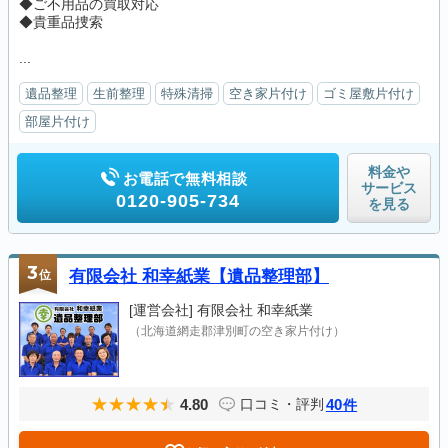
◆ご不用品の買取対応
◆貴重品捜索
...
遺品整理
生前整理
特殊清掃
空き家片付け
ゴミ屋敷片付け
部屋片付け
料金や
お電話で無料相談
サービス
0120-905-734
を見る
3
位
有限会社 和幸紙業【遺品整理部】
[運営会社]
有限会社 和幸紙業
（北海道網走郡津別町の空き家片付け）
4.80
40
口コミ・評判
件