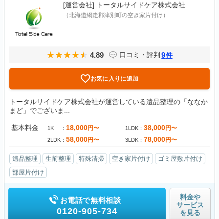
[運営会社]
トータルサイドケア株式会社
（北海道網走郡津別町の空き家片付け）
4.89
9
口コミ・評判
件
お気に入りに追加
トータルサイドケア株式会社が運営している遺品整理の「ななか
まど」でございま...
基本料金
18,000
38,000
円〜
円〜
1K
1LDK
58,000
78,000
円〜
円〜
2LDK
3LDK
遺品整理
生前整理
特殊清掃
空き家片付け
ゴミ屋敷片付け
部屋片付け
料金や
お電話で無料相談
サービス
0120-905-734
を見る