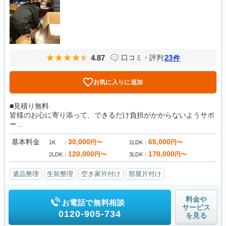
4.87
23
口コミ・評判
件
お気に入りに追加
■見積り無料
皆様のお心に寄り添って、できるだけ負担がかからないようサポ
ー...
基本料金
30,000
65,000
円〜
円〜
1K
1LDK
120,000
170,000
円〜
円〜
2LDK
3LDK
遺品整理
生前整理
空き家片付け
部屋片付け
料金や
お電話で無料相談
サービス
0120-905-734
を見る