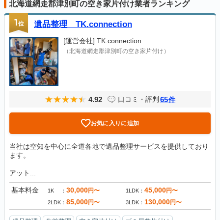
北海道網走郡津別町の空き家片付け業者ランキング
1
位
遺品整理 TK.connection
[運営会社]
TK.connection
（北海道網走郡津別町の空き家片付け）
4.92
65
口コミ・評判
件
お気に入りに追加
当社は空知を中心に全道各地で遺品整理サービスを提供しており
ます。
アット...
基本料金
30,000
45,000
円〜
円〜
1K
1LDK
85,000
130,000
円〜
円〜
2LDK
3LDK