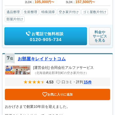
105,000
157,500
円〜
円〜
2LDK
3LDK
遺品整理
生前整理
特殊清掃
空き家片付け
ゴミ屋敷片付け
部屋片付け
料金や
お電話で無料相談
サービス
0120-905-734
を見る
7
位
お部屋キレイドットコム
[運営会社]
合同会社アルファサービス
（北海道網走郡津別町の空き家片付け）
4.53
15
口コミ・評判
件
お気に入りに追加
おかげさまで創業10年目を迎えました。