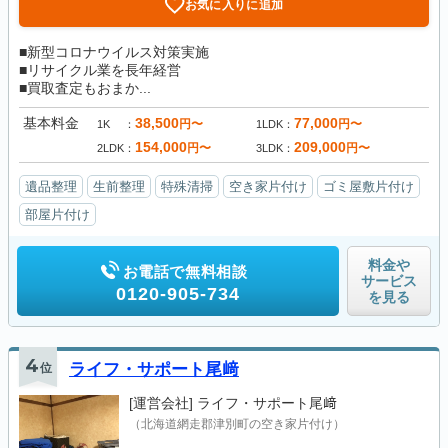
お気に入りに追加
■新型コロナウイルス対策実施
■リサイクル業を長年経営
■買取査定もおまか...
基本料金
38,500
77,000
円〜
円〜
1K
1LDK
154,000
209,000
円〜
円〜
2LDK
3LDK
遺品整理
生前整理
特殊清掃
空き家片付け
ゴミ屋敷片付け
部屋片付け
料金や
お電話で無料相談
サービス
0120-905-734
を見る
4
位
ライフ・サポート尾﨑
[運営会社]
ライフ・サポート尾﨑
（北海道網走郡津別町の空き家片付け）