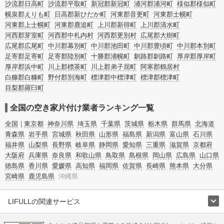
沙流郡日高町
沙流郡平取町
新冠郡新冠町
浦河郡浦河町
様似郡様似町
幌泉郡えりも町
日高郡新ひだか町
河東郡音更町
河東郡士幌町
河東郡上士幌町
河東郡鹿追町
上川郡新得町
上川郡清水町
河西郡芽室町
河西郡中札内村
河西郡更別村
広尾郡大樹町
広尾郡広尾町
中川郡幕別町
中川郡池田町
中川郡豊頃町
中川郡本別町
足寄郡足寄町
足寄郡陸別町
十勝郡浦幌町
釧路郡釧路町
厚岸郡厚岸町
厚岸郡浜中町
川上郡標茶町
川上郡弟子屈町
阿寒郡鶴居村
白糠郡白糠町
野付郡別海町
標津郡中標津町
標津郡標津町
目梨郡羅臼町
全国の空き家片付け業者ランキング一覧
全国
東京都
神奈川県
埼玉県
千葉県
茨城県
栃木県
群馬県
北海道
青森県
岩手県
宮城県
秋田県
山形県
福島県
新潟県
富山県
石川県
福井県
山梨県
長野県
岐阜県
静岡県
愛知県
三重県
滋賀県
京都府
大阪府
兵庫県
奈良県
和歌山県
鳥取県
島根県
岡山県
広島県
山口県
徳島県
香川県
愛媛県
高知県
福岡県
佐賀県
長崎県
熊本県
大分県
宮崎県
鹿児島県
沖縄県
LIFULLの関連サービス
LIFULLのサービス