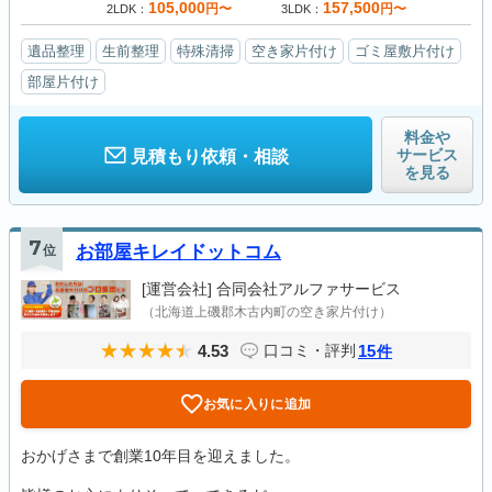
105,000
157,500
円〜
円〜
2LDK
3LDK
遺品整理
生前整理
特殊清掃
空き家片付け
ゴミ屋敷片付け
部屋片付け
料金や
サービス
見積もり依頼・相談
を見る
7
位
お部屋キレイドットコム
[運営会社]
合同会社アルファサービス
（北海道上磯郡木古内町の空き家片付け）
4.53
15
口コミ・評判
件
お気に入りに追加
おかげさまで創業10年目を迎えました。