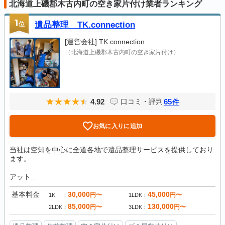
北海道上磯郡木古内町の空き家片付け業者ランキング
1
位
遺品整理 TK.connection
[運営会社]
TK.connection
（北海道上磯郡木古内町の空き家片付け）
4.92
65
口コミ・評判
件
お気に入りに追加
当社は空知を中心に全道各地で遺品整理サービスを提供しており
ます。
アット...
基本料金
30,000
45,000
円〜
円〜
1K
1LDK
85,000
130,000
円〜
円〜
2LDK
3LDK