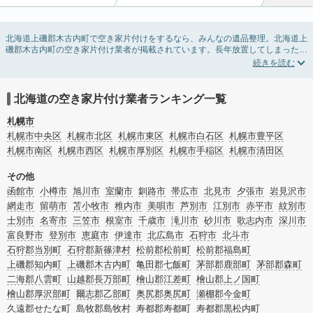
北海道上磯郡木古内町で空き家片付けをするなら、みんなの遺品整理。北海道上
磯郡木古内町の空き家片付け業者が掲載されています。長年放置してしまった実
家の片付けや、相続したが住む予定のない親の家の不用品の処分・回収・引き取
りまで対応しています。北海道上磯郡木古内町の空き家片付けの料金相場情報だ
けで業者を決められない場合は、不用品の買取や家屋の解体・不動産売却などの
絞り込み条件を利用し検索してみましょう。
北海道の空き家片付け業者ランキング一覧
また家一軒まるごとの掃除方法・空家対策特別措置法の法改正に伴う空き家の片
付けについての情報も豊富です。
札幌市
札幌市中央区
札幌市北区
札幌市東区
札幌市白石区
札幌市豊平区
札幌市南区
札幌市西区
札幌市厚別区
札幌市手稲区
札幌市清田区
その他
函館市
小樽市
旭川市
室蘭市
釧路市
帯広市
北見市
夕張市
岩見沢市
網走市
留萌市
苫小牧市
稚内市
美唄市
芦別市
江別市
赤平市
紋別市
士別市
名寄市
三笠市
根室市
千歳市
滝川市
砂川市
歌志内市
深川市
富良野市
登別市
恵庭市
伊達市
北広島市
石狩市
北斗市
石狩郡当別町
石狩郡新篠津村
松前郡松前町
松前郡福島町
上磯郡知内町
上磯郡木古内町
亀田郡七飯町
茅部郡鹿部町
茅部郡森町
二海郡八雲町
山越郡長万部町
檜山郡江差町
檜山郡上ノ国町
檜山郡厚沢部町
爾志郡乙部町
奥尻郡奥尻町
瀬棚郡今金町
久遠郡せたな町
島牧郡島牧村
寿都郡寿都町
寿都郡黒松内町