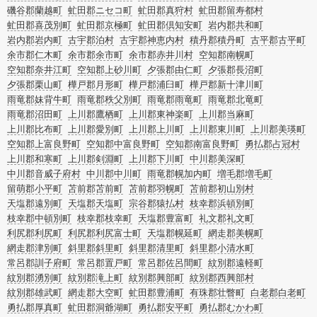
磯谷郡蘭越町
虻田郡ニセコ町
虻田郡真狩村
虻田郡留寿都村
虻田郡喜茂別町
虻田郡京極町
虻田郡倶知安町
岩内郡共和町
岩内郡岩内町
古宇郡泊村
古宇郡神恵内村
積丹郡積丹町
古平郡古平町
余市郡仁木町
余市郡余市町
余市郡赤井川村
空知郡南幌町
空知郡奈井江町
空知郡上砂川町
夕張郡由仁町
夕張郡長沼町
夕張郡栗山町
樺戸郡月形町
樺戸郡浦臼町
樺戸郡新十津川町
雨竜郡妹背牛町
雨竜郡秩父別町
雨竜郡雨竜町
雨竜郡北竜町
雨竜郡沼田町
上川郡鷹栖町
上川郡東神楽町
上川郡当麻町
上川郡比布町
上川郡愛別町
上川郡上川町
上川郡東川町
上川郡美瑛町
空知郡上富良野町
空知郡中富良野町
空知郡南富良野町
勇払郡占冠村
上川郡和寒町
上川郡剣淵町
上川郡下川町
中川郡美深町
中川郡音威子府村
中川郡中川町
雨竜郡幌加内町
増毛郡増毛町
留萌郡小平町
苫前郡苫前町
苫前郡羽幌町
苫前郡初山別村
天塩郡遠別町
天塩郡天塩町
宗谷郡猿払村
枝幸郡浜頓別町
枝幸郡中頓別町
枝幸郡枝幸町
天塩郡豊富町
礼文郡礼文町
利尻郡利尻町
利尻郡利尻富士町
天塩郡幌延町
網走郡美幌町
網走郡津別町
斜里郡斜里町
斜里郡清里町
斜里郡小清水町
常呂郡訓子府町
常呂郡置戸町
常呂郡佐呂間町
紋別郡遠軽町
紋別郡湧別町
紋別郡滝上町
紋別郡興部町
紋別郡西興部村
紋別郡雄武町
網走郡大空町
虻田郡豊浦町
有珠郡壮瞥町
白老郡白老町
勇払郡厚真町
虻田郡洞爺湖町
勇払郡安平町
勇払郡むかわ町