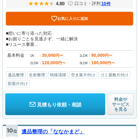
4.80
10
口コミ・評判
件
お気に入りに追加
■想いに寄り添った対応
■お困りごとを見逃さず、一緒に解決
■リユース事業...
基本料金
30,000
90,000
円〜
円〜
1K
1LDK
120,000
180,000
円〜
円〜
2LDK
3LDK
遺品整理
生前整理
特殊清掃
空き家片付け
ゴミ屋敷片付け
部屋片付け
料金や
サービス
見積もり依頼・相談
を見る
10
位
遺品整理の「ななかまど」