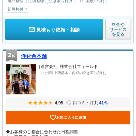
遺品整理
生前整理
空き家片付け
ゴミ屋敷片付け
部屋片付け
料金や
サービス
見積もり依頼・相談
を見る
2
位
浄化舎本舗
[運営会社]
株式会社フィールド
（北海道上磯郡木古内町の空き家片付け）
4.95
41
口コミ・評判
件
お気に入りに追加
◆お客様のご都合に合わせた日程調整