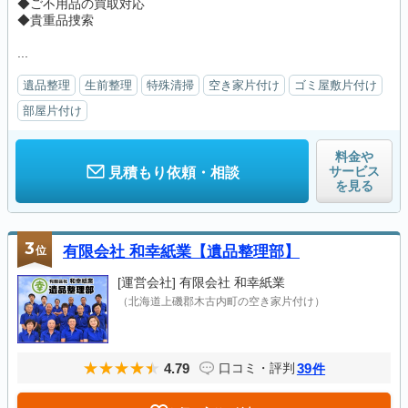
◆ご不用品の買取対応
◆貴重品捜索
...
遺品整理
生前整理
特殊清掃
空き家片付け
ゴミ屋敷片付け
部屋片付け
料金や
サービス
見積もり依頼・相談
を見る
3
位
有限会社 和幸紙業【遺品整理部】
[運営会社]
有限会社 和幸紙業
（北海道上磯郡木古内町の空き家片付け）
4.79
39
口コミ・評判
件