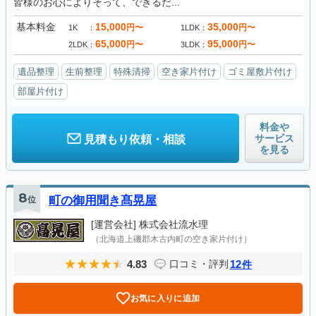
皆様のお心によりそって、できるだ...
基本料金
15,000
35,000
円〜
円〜
1K
1LDK
65,000
95,000
円〜
円〜
2LDK
3LDK
遺品整理
生前整理
特殊清掃
空き家片付け
ゴミ屋敷片付け
部屋片付け
料金や
サービス
見積もり依頼・相談
を見る
8
位
町の御用聞き髙晃屋
[運営会社]
株式会社流水理
（北海道上磯郡木古内町の空き家片付け）
4.83
12
口コミ・評判
件
お気に入りに追加