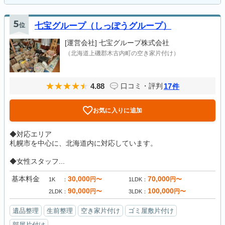
5
位
七宝グループ（しっぽうグループ）
[運営会社]
七宝グループ株式会社
（北海道上磯郡木古内町の空き家片付け）
4.88
17
口コミ・評判
件
お気に入りに追加
◆対応エリア
札幌市を中心に、北海道内に対応しています。
◆女性スタッフ...
基本料金
30,000
70,000
円〜
円〜
1K
1LDK
90,000
100,000
円〜
円〜
2LDK
3LDK
遺品整理
生前整理
空き家片付け
ゴミ屋敷片付け
部屋片付け