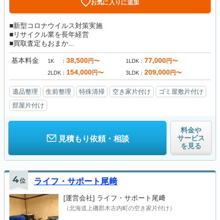
お気に入りに追加
■新型コロナウイルス対策実施
■リサイクル業を長年経営
■買取査定もおまか...
基本料金
38,500
77,000
円〜
円〜
1K
1LDK
154,000
209,000
円〜
円〜
2LDK
3LDK
遺品整理
生前整理
特殊清掃
空き家片付け
ゴミ屋敷片付け
部屋片付け
料金や
サービス
見積もり依頼・相談
を見る
4
位
ライフ・サポート尾﨑
[運営会社]
ライフ・サポート尾﨑
（北海道上磯郡木古内町の空き家片付け）