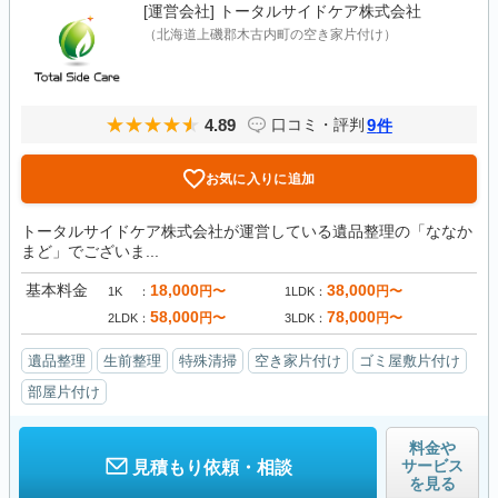
[運営会社]
トータルサイドケア株式会社
（北海道上磯郡木古内町の空き家片付け）
4.89
9
口コミ・評判
件
お気に入りに追加
トータルサイドケア株式会社が運営している遺品整理の「ななか
まど」でございま...
基本料金
18,000
38,000
円〜
円〜
1K
1LDK
58,000
78,000
円〜
円〜
2LDK
3LDK
遺品整理
生前整理
特殊清掃
空き家片付け
ゴミ屋敷片付け
部屋片付け
料金や
サービス
見積もり依頼・相談
を見る