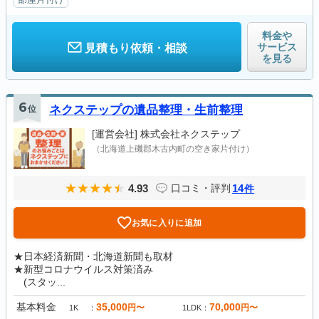
料金や
サービス
見積もり依頼・相談
を見る
6
位
ネクステップの遺品整理・生前整理
[運営会社]
株式会社ネクステップ
（北海道上磯郡木古内町の空き家片付け）
4.93
14
口コミ・評判
件
お気に入りに追加
★日本経済新聞・北海道新聞も取材
★新型コロナウイルス対策済み
(スタッ...
基本料金
35,000
70,000
円〜
円〜
1K
1LDK