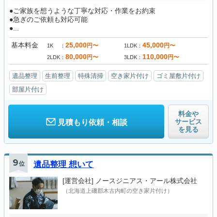
●ご家族を想うような丁寧な対応・作業をお約束
●急ぎのご依頼も対応可能
●...
基本料金
25,000
45,000
円〜
円〜
1K
1LDK
80,000
110,000
円〜
円〜
2LDK
3LDK
遺品整理
生前整理
特殊清掃
空き家片付け
ゴミ屋敷片付け
部屋片付け
料金や
サービス
見積もり依頼・相談
を見る
9
位
遺品整理 想いて
[運営会社]
ノースジニアス・アール株式会社
（北海道上磯郡木古内町の空き家片付け）