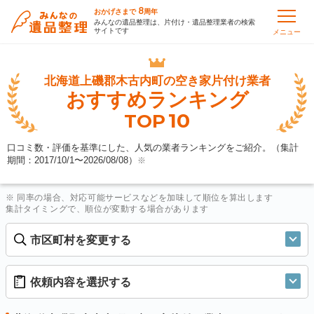
8
おかげさまで
周年
みんなの遺品整理は、片付け・遺品整理業者の検索
サイトです
メニュー
北海道上磯郡木古内町の
空き家片付け業者
おすすめランキング
10
TOP
口コミ数・評価を基準にした、人気の業者ランキングをご紹介。（集計
期間：2017/10/1〜
2026/08/08
）
※
※ 同率の場合、対応可能サービスなどを加味して順位を算出します
集計タイミングで、順位が変動する場合があります
市区町村を変更する
依頼内容を選択する