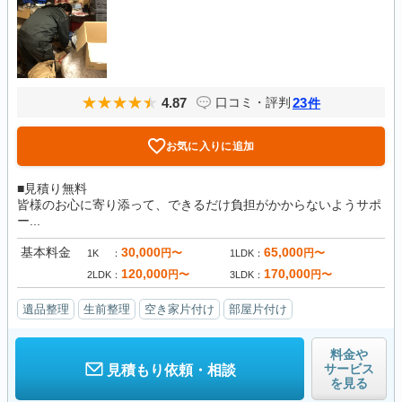
4.87
23
口コミ・評判
件
お気に入りに追加
■見積り無料
皆様のお心に寄り添って、できるだけ負担がかからないようサポ
ー...
基本料金
30,000
65,000
円〜
円〜
1K
1LDK
120,000
170,000
円〜
円〜
2LDK
3LDK
遺品整理
生前整理
空き家片付け
部屋片付け
料金や
サービス
見積もり依頼・相談
を見る