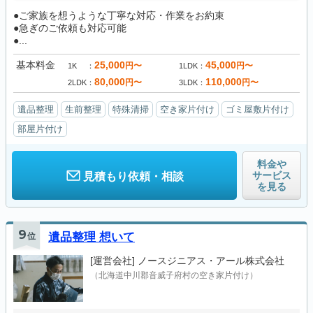
●ご家族を想うような丁寧な対応・作業をお約束
●急ぎのご依頼も対応可能
●...
基本料金
25,000
45,000
円〜
円〜
1K
1LDK
80,000
110,000
円〜
円〜
2LDK
3LDK
遺品整理
生前整理
特殊清掃
空き家片付け
ゴミ屋敷片付け
部屋片付け
料金や
サービス
見積もり依頼・相談
を見る
9
位
遺品整理 想いて
[運営会社]
ノースジニアス・アール株式会社
（北海道中川郡音威子府村の空き家片付け）