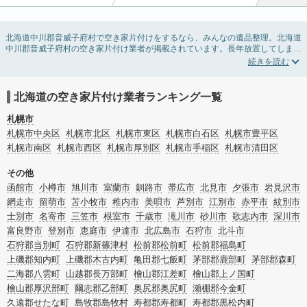
北海道中川郡音威子府村で空き家片付けをするなら、みんなの遺品整理。北海道
中川郡音威子府村の空き家片付け業者が掲載されています。長年放置してしまっ
た実家の片付けや、相続したが住む予定のない親の家の不用品の処分・回収・引
き取りまで対応しています。北海道中川郡音威子府村の空き家片付けの料金相場
情報だけで業者を決められない場合は、不用品の買取や家屋の解体・不動産売却
などの絞り込み条件を利用し検索してみましょう。
北海道の空き家片付け業者ランキング一覧
また家一軒まるごとの掃除方法・空家対策特別措置法の法改正に伴う空き家の片
付けについての情報も豊富です。
札幌市
札幌市中央区
札幌市北区
札幌市東区
札幌市白石区
札幌市豊平区
札幌市南区
札幌市西区
札幌市厚別区
札幌市手稲区
札幌市清田区
その他
函館市
小樽市
旭川市
室蘭市
釧路市
帯広市
北見市
夕張市
岩見沢市
網走市
留萌市
苫小牧市
稚内市
美唄市
芦別市
江別市
赤平市
紋別市
士別市
名寄市
三笠市
根室市
千歳市
滝川市
砂川市
歌志内市
深川市
富良野市
登別市
恵庭市
伊達市
北広島市
石狩市
北斗市
石狩郡当別町
石狩郡新篠津村
松前郡松前町
松前郡福島町
上磯郡知内町
上磯郡木古内町
亀田郡七飯町
茅部郡鹿部町
茅部郡森町
二海郡八雲町
山越郡長万部町
檜山郡江差町
檜山郡上ノ国町
檜山郡厚沢部町
爾志郡乙部町
奥尻郡奥尻町
瀬棚郡今金町
久遠郡せたな町
島牧郡島牧村
寿都郡寿都町
寿都郡黒松内町