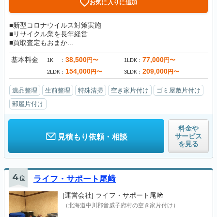
お気に入りに追加
■新型コロナウイルス対策実施
■リサイクル業を長年経営
■買取査定もおまか...
基本料金
38,500
77,000
円〜
円〜
1K
1LDK
154,000
209,000
円〜
円〜
2LDK
3LDK
遺品整理
生前整理
特殊清掃
空き家片付け
ゴミ屋敷片付け
部屋片付け
料金や
サービス
見積もり依頼・相談
を見る
4
位
ライフ・サポート尾﨑
[運営会社]
ライフ・サポート尾﨑
（北海道中川郡音威子府村の空き家片付け）