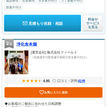
遺品整理
生前整理
空き家片付け
ゴミ屋敷片付け
部屋片付け
料金や
サービス
見積もり依頼・相談
を見る
2
位
浄化舎本舗
[運営会社]
株式会社フィールド
（北海道中川郡音威子府村の空き家片付け）
4.95
41
口コミ・評判
件
お気に入りに追加
◆お客様のご都合に合わせた日程調整