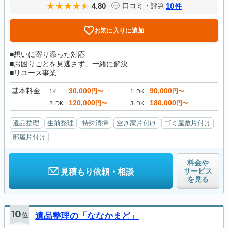
4.80
10
口コミ・評判
件
お気に入りに追加
■想いに寄り添った対応
■お困りごとを見逃さず、一緒に解決
■リユース事業...
基本料金
30,000
90,000
円〜
円〜
1K
1LDK
120,000
180,000
円〜
円〜
2LDK
3LDK
遺品整理
生前整理
特殊清掃
空き家片付け
ゴミ屋敷片付け
部屋片付け
料金や
サービス
見積もり依頼・相談
を見る
10
位
遺品整理の「ななかまど」