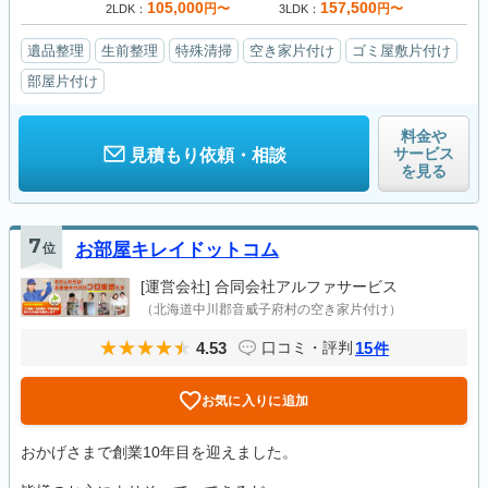
105,000
157,500
円〜
円〜
2LDK
3LDK
遺品整理
生前整理
特殊清掃
空き家片付け
ゴミ屋敷片付け
部屋片付け
料金や
サービス
見積もり依頼・相談
を見る
7
位
お部屋キレイドットコム
[運営会社]
合同会社アルファサービス
（北海道中川郡音威子府村の空き家片付け）
4.53
15
口コミ・評判
件
お気に入りに追加
おかげさまで創業10年目を迎えました。