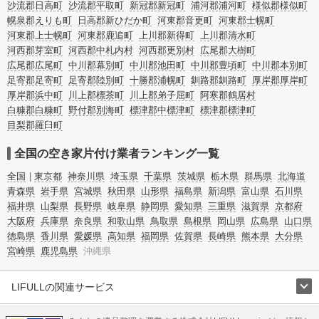
沙流郡日高町
沙流郡平取町
新冠郡新冠町
浦河郡浦河町
様似郡様似町
幌泉郡えりも町
日高郡新ひだか町
河東郡音更町
河東郡士幌町
河東郡上士幌町
河東郡鹿追町
上川郡新得町
上川郡清水町
河西郡芽室町
河西郡中札内村
河西郡更別村
広尾郡大樹町
広尾郡広尾町
中川郡幕別町
中川郡池田町
中川郡豊頃町
中川郡本別町
足寄郡足寄町
足寄郡陸別町
十勝郡浦幌町
釧路郡釧路町
厚岸郡厚岸町
厚岸郡浜中町
川上郡標茶町
川上郡弟子屈町
阿寒郡鶴居村
白糠郡白糠町
野付郡別海町
標津郡中標津町
標津郡標津町
目梨郡羅臼町
全国の空き家片付け業者ランキング一覧
全国
東京都
神奈川県
埼玉県
千葉県
茨城県
栃木県
群馬県
北海道
青森県
岩手県
宮城県
秋田県
山形県
福島県
新潟県
富山県
石川県
福井県
山梨県
長野県
岐阜県
静岡県
愛知県
三重県
滋賀県
京都府
大阪府
兵庫県
奈良県
和歌山県
鳥取県
島根県
岡山県
広島県
山口県
徳島県
香川県
愛媛県
高知県
福岡県
佐賀県
長崎県
熊本県
大分県
宮崎県
鹿児島県
沖縄県
LIFULLの関連サービス
LIFULLのサービス