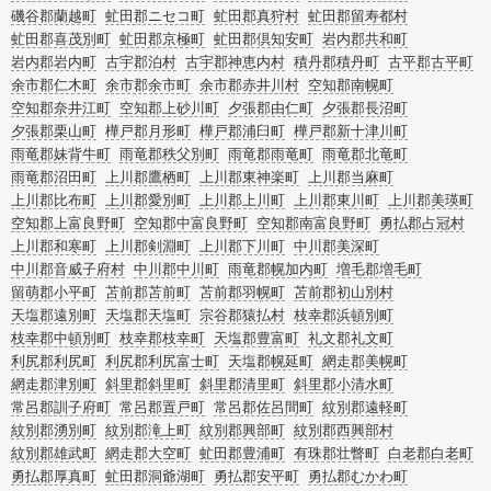
磯谷郡蘭越町
虻田郡ニセコ町
虻田郡真狩村
虻田郡留寿都村
虻田郡喜茂別町
虻田郡京極町
虻田郡倶知安町
岩内郡共和町
岩内郡岩内町
古宇郡泊村
古宇郡神恵内村
積丹郡積丹町
古平郡古平町
余市郡仁木町
余市郡余市町
余市郡赤井川村
空知郡南幌町
空知郡奈井江町
空知郡上砂川町
夕張郡由仁町
夕張郡長沼町
夕張郡栗山町
樺戸郡月形町
樺戸郡浦臼町
樺戸郡新十津川町
雨竜郡妹背牛町
雨竜郡秩父別町
雨竜郡雨竜町
雨竜郡北竜町
雨竜郡沼田町
上川郡鷹栖町
上川郡東神楽町
上川郡当麻町
上川郡比布町
上川郡愛別町
上川郡上川町
上川郡東川町
上川郡美瑛町
空知郡上富良野町
空知郡中富良野町
空知郡南富良野町
勇払郡占冠村
上川郡和寒町
上川郡剣淵町
上川郡下川町
中川郡美深町
中川郡音威子府村
中川郡中川町
雨竜郡幌加内町
増毛郡増毛町
留萌郡小平町
苫前郡苫前町
苫前郡羽幌町
苫前郡初山別村
天塩郡遠別町
天塩郡天塩町
宗谷郡猿払村
枝幸郡浜頓別町
枝幸郡中頓別町
枝幸郡枝幸町
天塩郡豊富町
礼文郡礼文町
利尻郡利尻町
利尻郡利尻富士町
天塩郡幌延町
網走郡美幌町
網走郡津別町
斜里郡斜里町
斜里郡清里町
斜里郡小清水町
常呂郡訓子府町
常呂郡置戸町
常呂郡佐呂間町
紋別郡遠軽町
紋別郡湧別町
紋別郡滝上町
紋別郡興部町
紋別郡西興部村
紋別郡雄武町
網走郡大空町
虻田郡豊浦町
有珠郡壮瞥町
白老郡白老町
勇払郡厚真町
虻田郡洞爺湖町
勇払郡安平町
勇払郡むかわ町