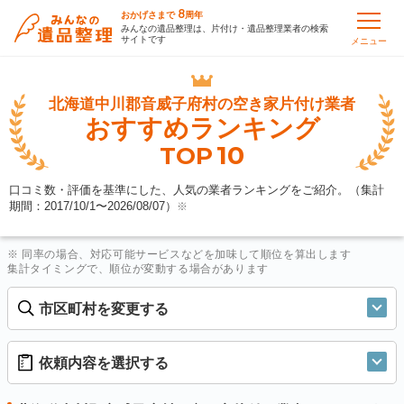
8
おかげさまで
周年
みんなの遺品整理は、片付け・遺品整理業者の検索
サイトです
メニュー
北海道中川郡音威子府村の
空き家片付け業者
おすすめランキング
10
TOP
口コミ数・評価を基準にした、人気の業者ランキングをご紹介。（集計
期間：2017/10/1〜
2026/08/07
）
※
※ 同率の場合、対応可能サービスなどを加味して順位を算出します
集計タイミングで、順位が変動する場合があります
市区町村を変更する
依頼内容を選択する