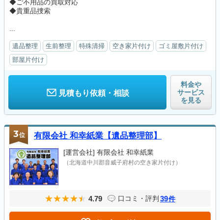
◆ご不用品の買取対応
◆貴重品捜索
...
遺品整理
生前整理
特殊清掃
空き家片付け
ゴミ屋敷片付け
部屋片付け
料金や
サービス
見積もり依頼・相談
を見る
3
位
有限会社 和幸紙業【遺品整理部】
[運営会社]
有限会社 和幸紙業
（北海道中川郡音威子府村の空き家片付け）
4.79
39
口コミ・評判
件