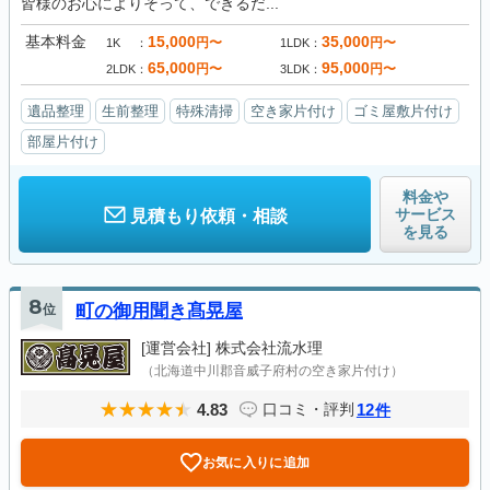
皆様のお心によりそって、できるだ...
基本料金
15,000
35,000
円〜
円〜
1K
1LDK
65,000
95,000
円〜
円〜
2LDK
3LDK
遺品整理
生前整理
特殊清掃
空き家片付け
ゴミ屋敷片付け
部屋片付け
料金や
サービス
見積もり依頼・相談
を見る
8
位
町の御用聞き髙晃屋
[運営会社]
株式会社流水理
（北海道中川郡音威子府村の空き家片付け）
4.83
12
口コミ・評判
件
お気に入りに追加