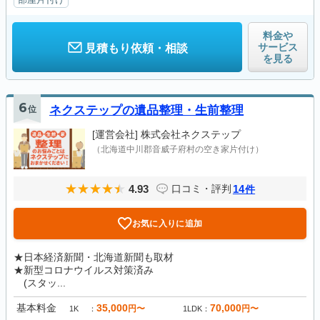
料金や
サービス
見積もり依頼・相談
を見る
6
位
ネクステップの遺品整理・生前整理
[運営会社]
株式会社ネクステップ
（北海道中川郡音威子府村の空き家片付け）
4.93
14
口コミ・評判
件
お気に入りに追加
★日本経済新聞・北海道新聞も取材
★新型コロナウイルス対策済み
(スタッ...
基本料金
35,000
70,000
円〜
円〜
1K
1LDK