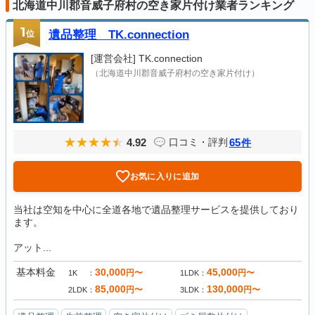
北海道中川郡音威子府村の空き家片付け業者ランキング
1
位
遺品整理 TK.connection
[運営会社]
TK.connection
（北海道中川郡音威子府村の空き家片付け）
4.92
65
口コミ・評判
件
お気に入りに追加
当社は空知を中心に全道各地で遺品整理サービスを提供しており
ます。
アット...
基本料金
30,000
45,000
円〜
円〜
1K
1LDK
85,000
130,000
円〜
円〜
2LDK
3LDK