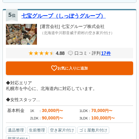
5
位
七宝グループ（しっぽうグループ）
[運営会社]
七宝グループ株式会社
（北海道中川郡音威子府村の空き家片付け）
4.88
17
口コミ・評判
件
お気に入りに追加
◆対応エリア
札幌市を中心に、北海道内に対応しています。
◆女性スタッフ...
基本料金
30,000
70,000
円〜
円〜
1K
1LDK
90,000
100,000
円〜
円〜
2LDK
3LDK
遺品整理
生前整理
空き家片付け
ゴミ屋敷片付け
部屋片付け