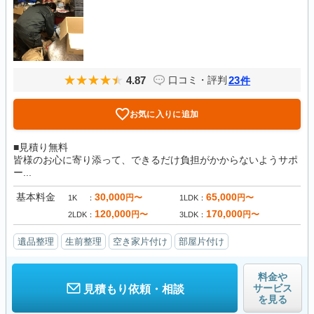
4.87
23
口コミ・評判
件
お気に入りに追加
■見積り無料
皆様のお心に寄り添って、できるだけ負担がかからないようサポ
ー...
基本料金
30,000
65,000
円〜
円〜
1K
1LDK
120,000
170,000
円〜
円〜
2LDK
3LDK
遺品整理
生前整理
空き家片付け
部屋片付け
料金や
サービス
見積もり依頼・相談
を見る