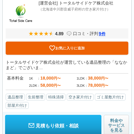
[運営会社]
トータルサイドケア株式会社
（北海道中川郡音威子府村の空き家片付け）
4.89
9
口コミ・評判
件
お気に入りに追加
トータルサイドケア株式会社が運営している遺品整理の「ななか
まど」でございま...
基本料金
18,000
38,000
円〜
円〜
1K
1LDK
58,000
78,000
円〜
円〜
2LDK
3LDK
遺品整理
生前整理
特殊清掃
空き家片付け
ゴミ屋敷片付け
部屋片付け
料金や
サービス
見積もり依頼・相談
を見る