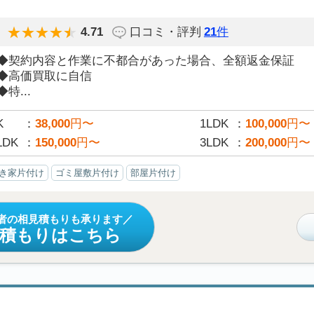
4.71
口コミ・評判
21
件
◆契約内容と作業に不都合があった場合、全額返金保証
◆高価買取に自信
◆特...
K
38,000
円〜
1LDK
100,000
円〜
LDK
150,000
円〜
3LDK
200,000
円〜
き家片付け
ゴミ屋敷片付け
部屋片付け
者の相見積もりも承ります
見積もりはこちら