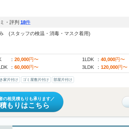
ミ・評判
18
件
み (スタッフの検温・消毒・マスク着用)
K
20,000
円〜
1LDK
40,000
円〜
LDK
60,000
円〜
3LDK
120,000
円〜
き家片付け
ゴミ屋敷片付け
部屋片付け
者の相見積もりも承ります
見積もりはこちら