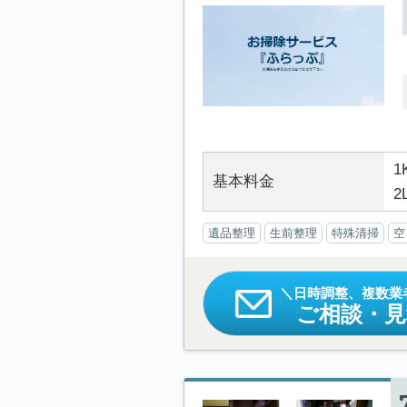
1
基本料金
2
遺品整理
生前整理
特殊清掃
空
日時調整、複数業
ご相談・