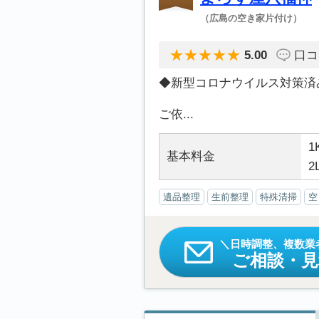
（広島の空き家片付け）
5.00
口コ
◆新型コロナウイルス対策済
ご依...
1
基本料金
2
遺品整理
生前整理
特殊清掃
空
日時調整、複数業
ご相談・