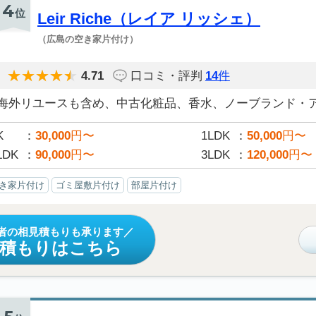
4
位
Leir Riche（レイア リッシェ）
（広島の空き家片付け）
4.71
口コミ・評判
14
件
海外リユースも含め、中古化粧品、香水、ノーブランド・アク
K
30,000
円〜
1LDK
50,000
円〜
LDK
90,000
円〜
3LDK
120,000
円〜
き家片付け
ゴミ屋敷片付け
部屋片付け
者の相見積もりも承ります
見積もりはこちら