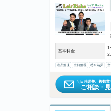
1
基本料金
2
遺品整理
生前整理
特殊清掃
空
日時調整、複数業
ご相談・