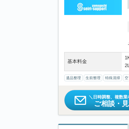
1
基本料金
2
遺品整理
生前整理
特殊清掃
空
日時調整、複数業
ご相談・