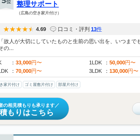
5
位
整理サポート
（広島の空き家片付け）
4.69
口コミ・評判
13
件
「故人が大切にしていたものと生前の思い出を、いつまで
その...
K
33,000
円〜
1LDK
50,000
円〜
LDK
70,000
円〜
3LDK
130,000
円〜
き家片付け
ゴミ屋敷片付け
部屋片付け
者の相見積もりも承ります
見積もりはこちら