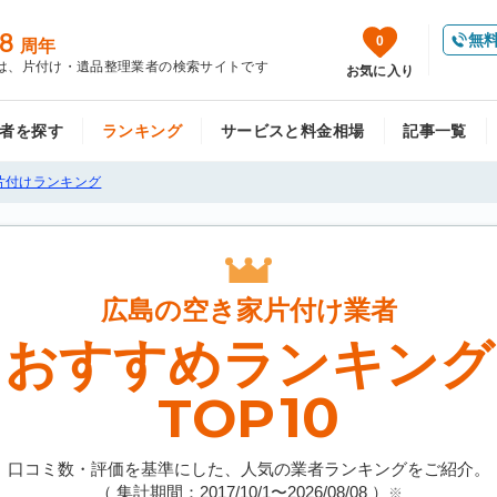
8
無
0
周年
は、片付け・遺品整理業者の検索サイトです
お気に入り
者を探す
ランキング
サービスと料金相場
記事一覧
片付けランキング
広島の
空き家片付け業者
おすすめランキング
10
TOP
口コミ数・評価を基準にした、人気の業者ランキングをご紹介。
（ 集計期間：2017/10/1〜
2026/08/08
）
※