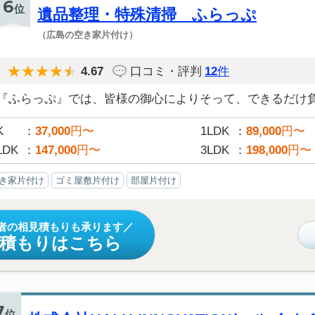
6
位
遺品整理・特殊清掃 ふらっぷ
（広島の空き家片付け）
4.67
口コミ・評判
12
件
『ふらっぷ』では、皆様の御心によりそって、できるだけ負担
K
37,000
円〜
1LDK
89,000
円〜
LDK
147,000
円〜
3LDK
198,000
円〜
き家片付け
ゴミ屋敷片付け
部屋片付け
者の相見積もりも承ります
見積もりはこちら
7
位