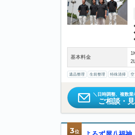
1
基本料金
2
遺品整理
生前整理
特殊清掃
空
日時調整、複数業
ご相談・
3
位
よろず屋八福神