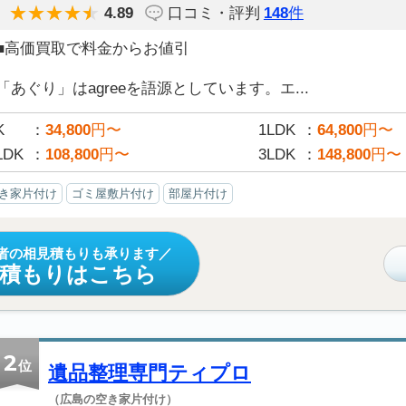
4.89
口コミ・評判
148
件
■高価買取で料金からお値引
「あぐり」はagreeを語源としています。エ...
K
34,800
円〜
1LDK
64,800
円〜
LDK
108,800
円〜
3LDK
148,800
円〜
き家片付け
ゴミ屋敷片付け
部屋片付け
者の相見積もりも承ります
見積もりはこちら
2
位
遺品整理専門ティプロ
（広島の空き家片付け）