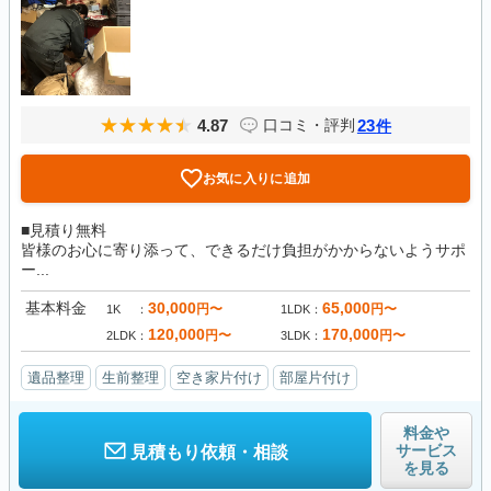
4.87
23
口コミ・評判
件
お気に入りに追加
■見積り無料
皆様のお心に寄り添って、できるだけ負担がかからないようサポ
ー...
基本料金
30,000
65,000
円〜
円〜
1K
1LDK
120,000
170,000
円〜
円〜
2LDK
3LDK
遺品整理
生前整理
空き家片付け
部屋片付け
料金や
サービス
見積もり依頼・相談
を見る