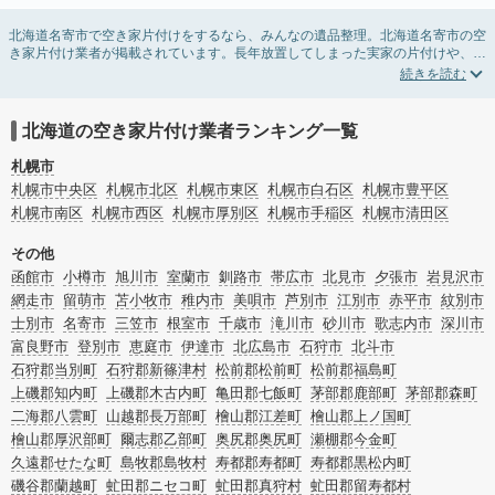
北海道名寄市で空き家片付けをするなら、みんなの遺品整理。北海道名寄市の空
き家片付け業者が掲載されています。長年放置してしまった実家の片付けや、相
続したが住む予定のない親の家の不用品の処分・回収・引き取りまで対応してい
ます。北海道名寄市の空き家片付けの料金相場情報だけで業者を決められない場
合は、不用品の買取や家屋の解体・不動産売却などの絞り込み条件を利用し検索
してみましょう。
北海道の空き家片付け業者ランキング一覧
また家一軒まるごとの掃除方法・空家対策特別措置法の法改正に伴う空き家の片
付けについての情報も豊富です。
札幌市
札幌市中央区
札幌市北区
札幌市東区
札幌市白石区
札幌市豊平区
札幌市南区
札幌市西区
札幌市厚別区
札幌市手稲区
札幌市清田区
その他
函館市
小樽市
旭川市
室蘭市
釧路市
帯広市
北見市
夕張市
岩見沢市
網走市
留萌市
苫小牧市
稚内市
美唄市
芦別市
江別市
赤平市
紋別市
士別市
名寄市
三笠市
根室市
千歳市
滝川市
砂川市
歌志内市
深川市
富良野市
登別市
恵庭市
伊達市
北広島市
石狩市
北斗市
石狩郡当別町
石狩郡新篠津村
松前郡松前町
松前郡福島町
上磯郡知内町
上磯郡木古内町
亀田郡七飯町
茅部郡鹿部町
茅部郡森町
二海郡八雲町
山越郡長万部町
檜山郡江差町
檜山郡上ノ国町
檜山郡厚沢部町
爾志郡乙部町
奥尻郡奥尻町
瀬棚郡今金町
久遠郡せたな町
島牧郡島牧村
寿都郡寿都町
寿都郡黒松内町
磯谷郡蘭越町
虻田郡ニセコ町
虻田郡真狩村
虻田郡留寿都村