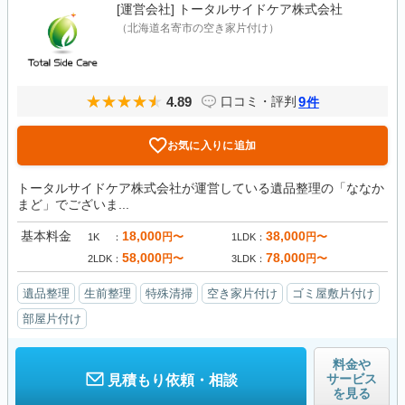
[運営会社]
トータルサイドケア株式会社
（北海道名寄市の空き家片付け）
4.89
9
口コミ・評判
件
お気に入りに追加
トータルサイドケア株式会社が運営している遺品整理の「ななか
まど」でございま...
基本料金
18,000
38,000
円〜
円〜
1K
1LDK
58,000
78,000
円〜
円〜
2LDK
3LDK
遺品整理
生前整理
特殊清掃
空き家片付け
ゴミ屋敷片付け
部屋片付け
料金や
サービス
見積もり依頼・相談
を見る