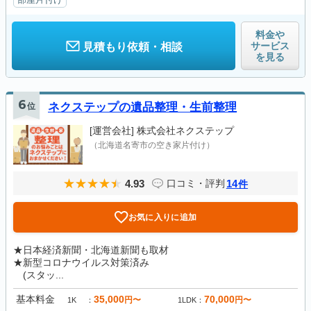
料金や
サービス
見積もり依頼・相談
を見る
6
位
ネクステップの遺品整理・生前整理
[運営会社]
株式会社ネクステップ
（北海道名寄市の空き家片付け）
4.93
14
口コミ・評判
件
お気に入りに追加
★日本経済新聞・北海道新聞も取材
★新型コロナウイルス対策済み
(スタッ...
基本料金
35,000
70,000
円〜
円〜
1K
1LDK