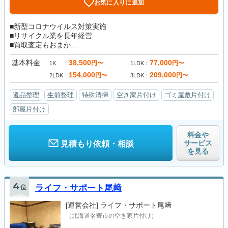
お気に入りに追加
■新型コロナウイルス対策実施
■リサイクル業を長年経営
■買取査定もおまか...
基本料金
38,500
77,000
円〜
円〜
1K
1LDK
154,000
209,000
円〜
円〜
2LDK
3LDK
遺品整理
生前整理
特殊清掃
空き家片付け
ゴミ屋敷片付け
部屋片付け
料金や
サービス
見積もり依頼・相談
を見る
4
位
ライフ・サポート尾﨑
[運営会社]
ライフ・サポート尾﨑
（北海道名寄市の空き家片付け）