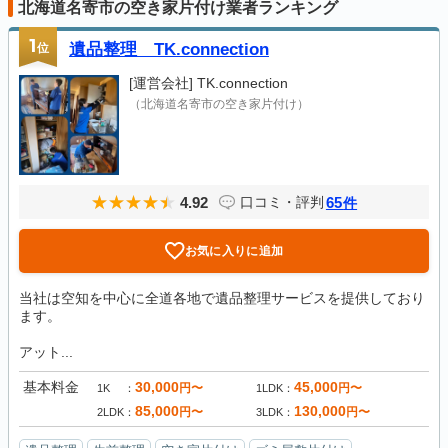
北海道名寄市の空き家片付け業者ランキング
1
位
遺品整理 TK.connection
[運営会社]
TK.connection
（北海道名寄市の空き家片付け）
4.92
65
口コミ・評判
件
お気に入りに追加
当社は空知を中心に全道各地で遺品整理サービスを提供しており
ます。
アット...
基本料金
30,000
45,000
円〜
円〜
1K
1LDK
85,000
130,000
円〜
円〜
2LDK
3LDK