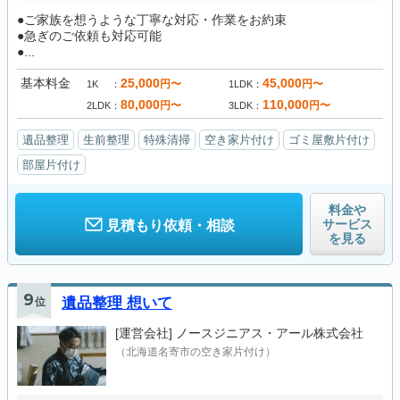
●ご家族を想うような丁寧な対応・作業をお約束
●急ぎのご依頼も対応可能
●...
基本料金
25,000
45,000
円〜
円〜
1K
1LDK
80,000
110,000
円〜
円〜
2LDK
3LDK
遺品整理
生前整理
特殊清掃
空き家片付け
ゴミ屋敷片付け
部屋片付け
料金や
サービス
見積もり依頼・相談
を見る
9
位
遺品整理 想いて
[運営会社]
ノースジニアス・アール株式会社
（北海道名寄市の空き家片付け）