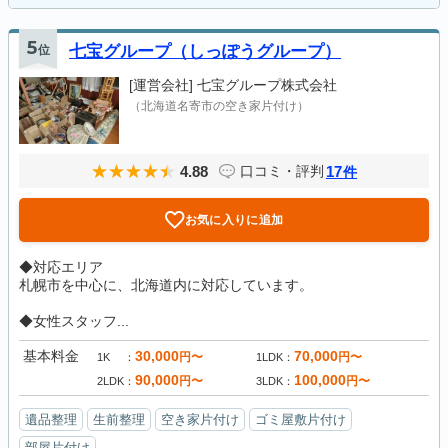
5
位
七宝グループ（しっぽうグループ）
[運営会社]
七宝グループ株式会社
（北海道名寄市の空き家片付け）
4.88
17
口コミ・評判
件
お気に入りに追加
◆対応エリア
札幌市を中心に、北海道内に対応しています。
◆女性スタッフ...
基本料金
30,000
70,000
円〜
円〜
1K
1LDK
90,000
100,000
円〜
円〜
2LDK
3LDK
遺品整理
生前整理
空き家片付け
ゴミ屋敷片付け
部屋片付け