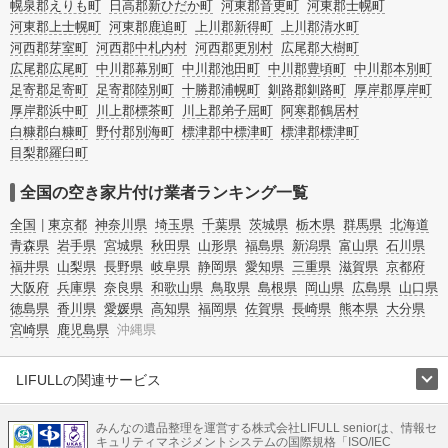
幌泉郡えりも町
日高郡新ひだか町
河東郡音更町
河東郡士幌町
河東郡上士幌町
河東郡鹿追町
上川郡新得町
上川郡清水町
河西郡芽室町
河西郡中札内村
河西郡更別村
広尾郡大樹町
広尾郡広尾町
中川郡幕別町
中川郡池田町
中川郡豊頃町
中川郡本別町
足寄郡足寄町
足寄郡陸別町
十勝郡浦幌町
釧路郡釧路町
厚岸郡厚岸町
厚岸郡浜中町
川上郡標茶町
川上郡弟子屈町
阿寒郡鶴居村
白糠郡白糠町
野付郡別海町
標津郡中標津町
標津郡標津町
目梨郡羅臼町
全国の空き家片付け業者ランキング一覧
全国
東京都
神奈川県
埼玉県
千葉県
茨城県
栃木県
群馬県
北海道
青森県
岩手県
宮城県
秋田県
山形県
福島県
新潟県
富山県
石川県
福井県
山梨県
長野県
岐阜県
静岡県
愛知県
三重県
滋賀県
京都府
大阪府
兵庫県
奈良県
和歌山県
鳥取県
島根県
岡山県
広島県
山口県
徳島県
香川県
愛媛県
高知県
福岡県
佐賀県
長崎県
熊本県
大分県
宮崎県
鹿児島県
沖縄県
LIFULLの関連サービス
LIFULLのサービス
みんなの遺品整理を運営する株式会社LIFULL seniorは、情報セ
不動産・住宅
引越し
老人ホーム
地方創生
ママの就労支援
キュリティマネジメントシステムの国際規格「ISO/IEC