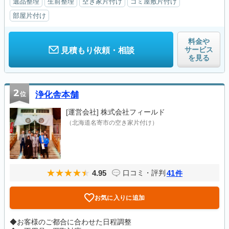
遺品整理
生前整理
空き家片付け
ゴミ屋敷片付け
部屋片付け
料金や
サービス
見積もり依頼・相談
を見る
2
位
浄化舎本舗
[運営会社]
株式会社フィールド
（北海道名寄市の空き家片付け）
4.95
41
口コミ・評判
件
お気に入りに追加
◆お客様のご都合に合わせた日程調整