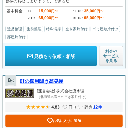
皆様のお心によりそって、できるだ...
基本料金
15,000
35,000
円〜
円〜
1K
1LDK
65,000
95,000
円〜
円〜
2LDK
3LDK
遺品整理
生前整理
特殊清掃
空き家片付け
ゴミ屋敷片付け
部屋片付け
料金や
サービス
見積もり依頼・相談
を見る
8
位
町の御用聞き髙晃屋
[運営会社]
株式会社流水理
（北海道名寄市の空き家片付け）
4.83
12
口コミ・評判
件
お気に入りに追加