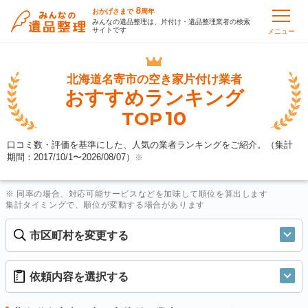
8
おかげさまで
周年
みんなの遺品整理は、片付け・遺品整理業者の検索
サイトです
メニュー
北海道名寄市の
空き家片付け業者
おすすめランキング
10
TOP
口コミ数・評価を基準にした、人気の業者ランキングをご紹介。（集計
期間：2017/10/1〜
2026/08/07
）
※
※ 同率の場合、対応可能サービスなどを加味して順位を算出します
集計タイミングで、順位が変動する場合があります
市区町村を変更する
依頼内容を選択する