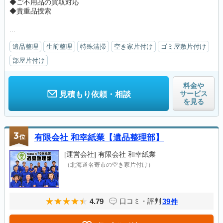
◆ご不用品の買取対応
◆貴重品捜索
...
遺品整理
生前整理
特殊清掃
空き家片付け
ゴミ屋敷片付け
部屋片付け
料金や
サービス
見積もり依頼・相談
を見る
3
位
有限会社 和幸紙業【遺品整理部】
[運営会社]
有限会社 和幸紙業
（北海道名寄市の空き家片付け）
4.79
39
口コミ・評判
件