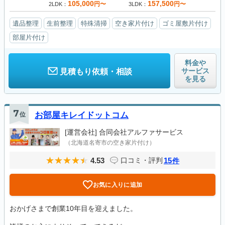
105,000
157,500
円〜
円〜
2LDK
3LDK
遺品整理
生前整理
特殊清掃
空き家片付け
ゴミ屋敷片付け
部屋片付け
料金や
サービス
見積もり依頼・相談
を見る
7
位
お部屋キレイドットコム
[運営会社]
合同会社アルファサービス
（北海道名寄市の空き家片付け）
4.53
15
口コミ・評判
件
お気に入りに追加
おかげさまで創業10年目を迎えました。