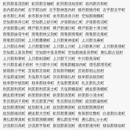
虻田郡喜茂別町
虻田郡京極町
虻田郡倶知安町
岩内郡共和町
岩内郡岩内町
古宇郡泊村
古宇郡神恵内村
積丹郡積丹町
古平郡古平町
余市郡仁木町
余市郡余市町
余市郡赤井川村
空知郡南幌町
空知郡奈井江町
空知郡上砂川町
夕張郡由仁町
夕張郡長沼町
夕張郡栗山町
樺戸郡月形町
樺戸郡浦臼町
樺戸郡新十津川町
雨竜郡妹背牛町
雨竜郡秩父別町
雨竜郡雨竜町
雨竜郡北竜町
雨竜郡沼田町
上川郡鷹栖町
上川郡東神楽町
上川郡当麻町
上川郡比布町
上川郡愛別町
上川郡上川町
上川郡東川町
上川郡美瑛町
空知郡上富良野町
空知郡中富良野町
空知郡南富良野町
勇払郡占冠村
上川郡和寒町
上川郡剣淵町
上川郡下川町
中川郡美深町
中川郡音威子府村
中川郡中川町
雨竜郡幌加内町
増毛郡増毛町
留萌郡小平町
苫前郡苫前町
苫前郡羽幌町
苫前郡初山別村
天塩郡遠別町
天塩郡天塩町
宗谷郡猿払村
枝幸郡浜頓別町
枝幸郡中頓別町
枝幸郡枝幸町
天塩郡豊富町
礼文郡礼文町
利尻郡利尻町
利尻郡利尻富士町
天塩郡幌延町
網走郡美幌町
網走郡津別町
斜里郡斜里町
斜里郡清里町
斜里郡小清水町
常呂郡訓子府町
常呂郡置戸町
常呂郡佐呂間町
紋別郡遠軽町
紋別郡湧別町
紋別郡滝上町
紋別郡興部町
紋別郡西興部村
紋別郡雄武町
網走郡大空町
虻田郡豊浦町
有珠郡壮瞥町
白老郡白老町
勇払郡厚真町
虻田郡洞爺湖町
勇払郡安平町
勇払郡むかわ町
沙流郡日高町
沙流郡平取町
新冠郡新冠町
浦河郡浦河町
様似郡様似町