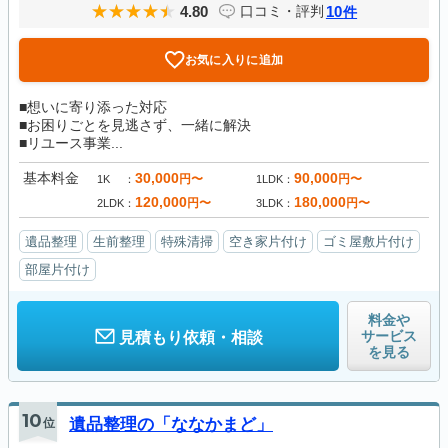
4.80
10
口コミ・評判
件
お気に入りに追加
■想いに寄り添った対応
■お困りごとを見逃さず、一緒に解決
■リユース事業...
基本料金
30,000
90,000
円〜
円〜
1K
1LDK
120,000
180,000
円〜
円〜
2LDK
3LDK
遺品整理
生前整理
特殊清掃
空き家片付け
ゴミ屋敷片付け
部屋片付け
料金や
サービス
見積もり依頼・相談
を見る
10
位
遺品整理の「ななかまど」