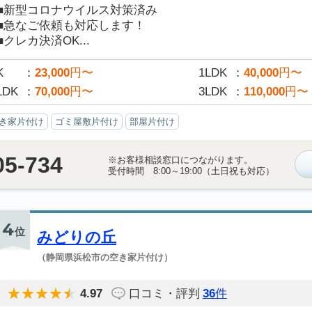
■新型コロナウイルス対策済み
■急なご依頼も対応します！
■クレカ決済OK...
K
23,000
円〜
1LDK
40,000
円〜
LDK
70,000
円〜
3LDK
110,000
円〜
き家片付け
ゴミ屋敷片付け
部屋片付け
05-734
※お客様相談窓口につながります。
受付時間 8:00～19:00（土日祝も対応）
4
位
みどりの丘
（静岡県浜松市の空き家片付け）
4.97
口コミ・評判
36
件