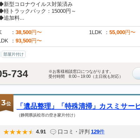
◆新型コロナウイルス対策済み
◆軽トラックパック：15000円～
◆追加料...
K
38,500
円〜
1LDK
55,000
円〜
LDK
93,500
円〜
部屋片付け
05-734
※お客様相談窓口につながります。
受付時間 8:00～19:00（土日祝も対応）
3
位
「遺品整理」「特殊清掃」カスミサー
（静岡県浜松市の空き家片付け）
4.91
口コミ・評判
129
件