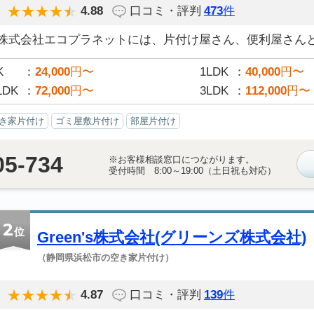
4.88
口コミ・評判
473
件
株式会社エコプラネットには、片付け屋さん、便利屋さんと決
K
24,000
円〜
1LDK
40,000
円〜
LDK
72,000
円〜
3LDK
112,000
円〜
き家片付け
ゴミ屋敷片付け
部屋片付け
05-734
※お客様相談窓口につながります。
受付時間 8:00～19:00（土日祝も対応）
2
位
Green's株式会社(グリーンズ株式会社)
（静岡県浜松市の空き家片付け）
4.87
口コミ・評判
139
件