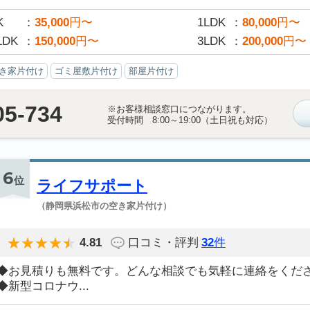
K
35,000
円〜
1LDK
80,000
円〜
LDK
150,000
円〜
3LDK
200,000
円〜
き家片付け
ゴミ屋敷片付け
部屋片付け
05-734
※お客様相談窓口につながります。
受付時間 8:00～19:00（土日祝も対応）
6
位
ライフサポート
（静岡県浜松市の空き家片付け）
4.81
口コミ・評判
32
件
◆お見積りも無料です。どんな相談でも気軽に連絡をくだ
◆新型コロナウ...