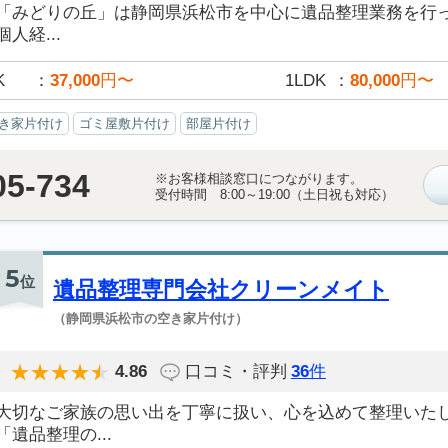
「みどりの丘」は静岡県浜松市を中心に遺品整理業務を行
個人経...
K
37,000
円〜
1LDK
80,000
円〜
き家片付け
ゴミ屋敷片付け
部屋片付け
05-734
※お客様相談窓口につながります。
受付時間 8:00～19:00（土日祝も対応）
5
位
遺品整理専門会社クリーンメイト
（静岡県浜松市の空き家片付け）
4.86
口コミ・評判
36
件
大切なご家族の思い出を丁寧に扱い、心を込めて整理いた
「遺品整理の...