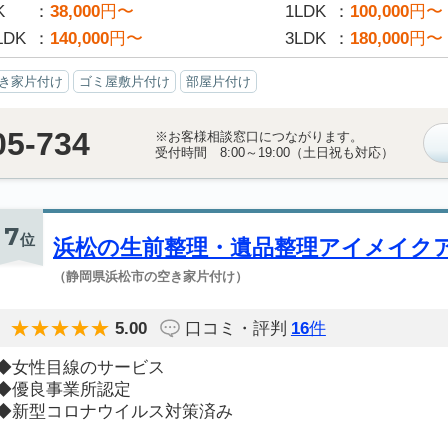
K
38,000
円〜
1LDK
100,000
円〜
LDK
140,000
円〜
3LDK
180,000
円〜
き家片付け
ゴミ屋敷片付け
部屋片付け
05-734
※お客様相談窓口につながります。
受付時間 8:00～19:00（土日祝も対応）
7
位
浜松の生前整理・遺品整理アイメイク
（静岡県浜松市の空き家片付け）
5.00
口コミ・評判
16
件
◆女性目線のサービス
◆優良事業所認定
◆新型コロナウイルス対策済み