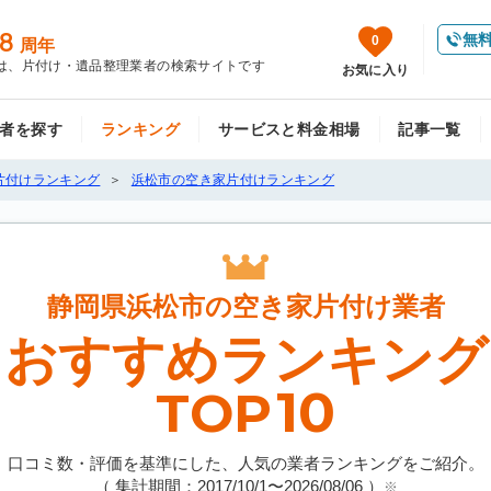
8
無
0
周年
は、片付け・遺品整理業者の検索サイトです
お気に入り
者を探す
ランキング
サービスと料金相場
記事一覧
片付けランキング
浜松市の空き家片付けランキング
静岡県浜松市の
空き家片付け業者
おすすめランキング
10
TOP
口コミ数・評価を基準にした、人気の業者ランキングをご紹介。
（ 集計期間：2017/10/1〜
2026/08/06
）
※