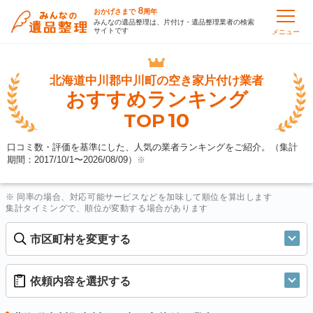
8
おかげさまで
周年
みんなの遺品整理は、片付け・遺品整理業者の検索
サイトです
メニュー
北海道中川郡中川町の
空き家片付け業者
おすすめランキング
10
TOP
口コミ数・評価を基準にした、人気の業者ランキングをご紹介。（集計
期間：2017/10/1〜
2026/08/09
）
※
※ 同率の場合、対応可能サービスなどを加味して順位を算出します
集計タイミングで、順位が変動する場合があります
市区町村を変更する
依頼内容を選択する