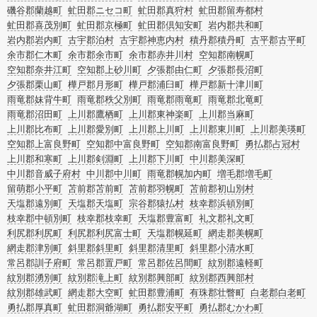
磯谷郡蘭越町
虻田郡ニセコ町
虻田郡真狩村
虻田郡留寿都村
虻田郡喜茂別町
虻田郡京極町
虻田郡倶知安町
岩内郡共和町
岩内郡岩内町
古宇郡泊村
古宇郡神恵内村
積丹郡積丹町
古平郡古平町
余市郡仁木町
余市郡余市町
余市郡赤井川村
空知郡南幌町
空知郡奈井江町
空知郡上砂川町
夕張郡由仁町
夕張郡長沼町
夕張郡栗山町
樺戸郡月形町
樺戸郡浦臼町
樺戸郡新十津川町
雨竜郡妹背牛町
雨竜郡秩父別町
雨竜郡雨竜町
雨竜郡北竜町
雨竜郡沼田町
上川郡鷹栖町
上川郡東神楽町
上川郡当麻町
上川郡比布町
上川郡愛別町
上川郡上川町
上川郡東川町
上川郡美瑛町
空知郡上富良野町
空知郡中富良野町
空知郡南富良野町
勇払郡占冠村
上川郡和寒町
上川郡剣淵町
上川郡下川町
中川郡美深町
中川郡音威子府村
中川郡中川町
雨竜郡幌加内町
増毛郡増毛町
留萌郡小平町
苫前郡苫前町
苫前郡羽幌町
苫前郡初山別村
天塩郡遠別町
天塩郡天塩町
宗谷郡猿払村
枝幸郡浜頓別町
枝幸郡中頓別町
枝幸郡枝幸町
天塩郡豊富町
礼文郡礼文町
利尻郡利尻町
利尻郡利尻富士町
天塩郡幌延町
網走郡美幌町
網走郡津別町
斜里郡斜里町
斜里郡清里町
斜里郡小清水町
常呂郡訓子府町
常呂郡置戸町
常呂郡佐呂間町
紋別郡遠軽町
紋別郡湧別町
紋別郡滝上町
紋別郡興部町
紋別郡西興部村
紋別郡雄武町
網走郡大空町
虻田郡豊浦町
有珠郡壮瞥町
白老郡白老町
勇払郡厚真町
虻田郡洞爺湖町
勇払郡安平町
勇払郡むかわ町