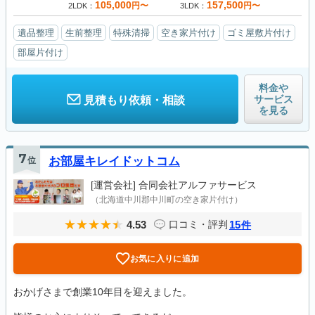
105,000
157,500
円〜
円〜
2LDK
3LDK
遺品整理
生前整理
特殊清掃
空き家片付け
ゴミ屋敷片付け
部屋片付け
料金や
サービス
見積もり依頼・相談
を見る
7
位
お部屋キレイドットコム
[運営会社]
合同会社アルファサービス
（北海道中川郡中川町の空き家片付け）
4.53
15
口コミ・評判
件
お気に入りに追加
おかげさまで創業10年目を迎えました。