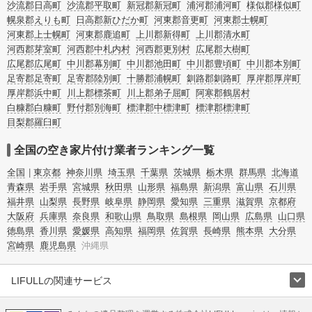
沙流郡日高町
沙流郡平取町
新冠郡新冠町
浦河郡浦河町
様似郡様似町
幌泉郡えりも町
日高郡新ひだか町
河東郡音更町
河東郡士幌町
河東郡上士幌町
河東郡鹿追町
上川郡新得町
上川郡清水町
河西郡芽室町
河西郡中札内村
河西郡更別村
広尾郡大樹町
広尾郡広尾町
中川郡幕別町
中川郡池田町
中川郡豊頃町
中川郡本別町
足寄郡足寄町
足寄郡陸別町
十勝郡浦幌町
釧路郡釧路町
厚岸郡厚岸町
厚岸郡浜中町
川上郡標茶町
川上郡弟子屈町
阿寒郡鶴居村
白糠郡白糠町
野付郡別海町
標津郡中標津町
標津郡標津町
目梨郡羅臼町
全国の空き家片付け業者ランキング一覧
全国
東京都
神奈川県
埼玉県
千葉県
茨城県
栃木県
群馬県
北海道
青森県
岩手県
宮城県
秋田県
山形県
福島県
新潟県
富山県
石川県
福井県
山梨県
長野県
岐阜県
静岡県
愛知県
三重県
滋賀県
京都府
大阪府
兵庫県
奈良県
和歌山県
鳥取県
島根県
岡山県
広島県
山口県
徳島県
香川県
愛媛県
高知県
福岡県
佐賀県
長崎県
熊本県
大分県
宮崎県
鹿児島県
沖縄県
LIFULLの関連サービス
LIFULLのサービス