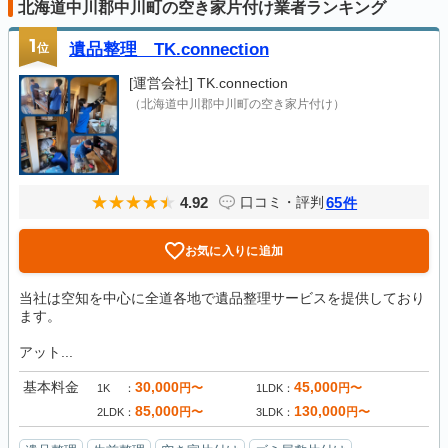
北海道中川郡中川町の空き家片付け業者ランキング
1
位
遺品整理 TK.connection
[運営会社]
TK.connection
（北海道中川郡中川町の空き家片付け）
4.92
65
口コミ・評判
件
お気に入りに追加
当社は空知を中心に全道各地で遺品整理サービスを提供しており
ます。
アット...
基本料金
30,000
45,000
円〜
円〜
1K
1LDK
85,000
130,000
円〜
円〜
2LDK
3LDK