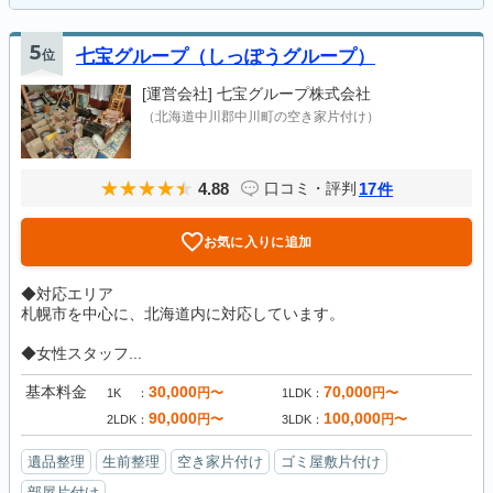
5
位
七宝グループ（しっぽうグループ）
[運営会社]
七宝グループ株式会社
（北海道中川郡中川町の空き家片付け）
4.88
17
口コミ・評判
件
お気に入りに追加
◆対応エリア
札幌市を中心に、北海道内に対応しています。
◆女性スタッフ...
基本料金
30,000
70,000
円〜
円〜
1K
1LDK
90,000
100,000
円〜
円〜
2LDK
3LDK
遺品整理
生前整理
空き家片付け
ゴミ屋敷片付け
部屋片付け