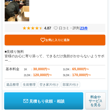
4.87
23
口コミ・評判
件
お気に入りに追加
■見積り無料
皆様のお心に寄り添って、できるだけ負担がかからないようサポ
ー...
基本料金
30,000
65,000
円〜
円〜
1K
1LDK
120,000
170,000
円〜
円〜
2LDK
3LDK
遺品整理
生前整理
空き家片付け
部屋片付け
料金や
サービス
見積もり依頼・相談
を見る