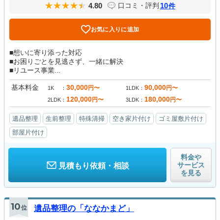
4.80
10
口コミ・評判
件
お気に入りに追加
■想いに寄り添った対応
■お困りごとを見逃さず、一緒に解決
■リユース事業...
基本料金
30,000
90,000
円〜
円〜
1K
1LDK
120,000
180,000
円〜
円〜
2LDK
3LDK
遺品整理
生前整理
特殊清掃
空き家片付け
ゴミ屋敷片付け
部屋片付け
料金や
サービス
見積もり依頼・相談
を見る
10
位
遺品整理の「ななかまど」