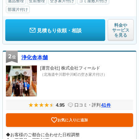
遺品整理
生前整理
空き家片付け
ゴミ屋敷片付け
部屋片付け
料金や
サービス
見積もり依頼・相談
を見る
2
位
浄化舎本舗
[運営会社]
株式会社フィールド
（北海道中川郡中川町の空き家片付け）
4.95
41
口コミ・評判
件
お気に入りに追加
◆お客様のご都合に合わせた日程調整