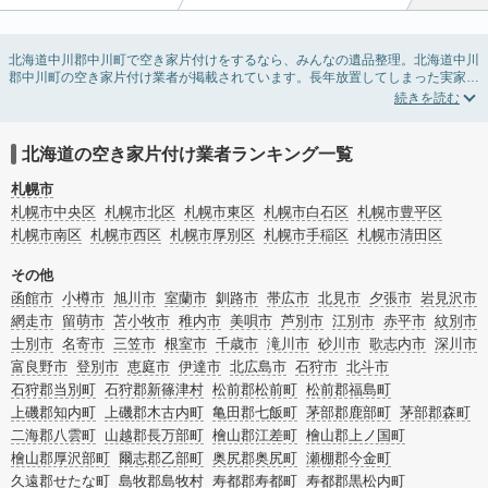
北海道中川郡中川町で空き家片付けをするなら、みんなの遺品整理。北海道中川
郡中川町の空き家片付け業者が掲載されています。長年放置してしまった実家の
片付けや、相続したが住む予定のない親の家の不用品の処分・回収・引き取りま
で対応しています。北海道中川郡中川町の空き家片付けの料金相場情報だけで業
者を決められない場合は、不用品の買取や家屋の解体・不動産売却などの絞り込
み条件を利用し検索してみましょう。
北海道の空き家片付け業者ランキング一覧
また家一軒まるごとの掃除方法・空家対策特別措置法の法改正に伴う空き家の片
付けについての情報も豊富です。
札幌市
札幌市中央区
札幌市北区
札幌市東区
札幌市白石区
札幌市豊平区
札幌市南区
札幌市西区
札幌市厚別区
札幌市手稲区
札幌市清田区
その他
函館市
小樽市
旭川市
室蘭市
釧路市
帯広市
北見市
夕張市
岩見沢市
網走市
留萌市
苫小牧市
稚内市
美唄市
芦別市
江別市
赤平市
紋別市
士別市
名寄市
三笠市
根室市
千歳市
滝川市
砂川市
歌志内市
深川市
富良野市
登別市
恵庭市
伊達市
北広島市
石狩市
北斗市
石狩郡当別町
石狩郡新篠津村
松前郡松前町
松前郡福島町
上磯郡知内町
上磯郡木古内町
亀田郡七飯町
茅部郡鹿部町
茅部郡森町
二海郡八雲町
山越郡長万部町
檜山郡江差町
檜山郡上ノ国町
檜山郡厚沢部町
爾志郡乙部町
奥尻郡奥尻町
瀬棚郡今金町
久遠郡せたな町
島牧郡島牧村
寿都郡寿都町
寿都郡黒松内町