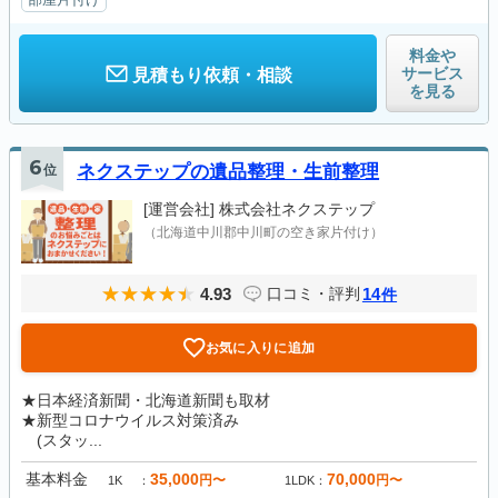
料金や
サービス
見積もり依頼・相談
を見る
6
位
ネクステップの遺品整理・生前整理
[運営会社]
株式会社ネクステップ
（北海道中川郡中川町の空き家片付け）
4.93
14
口コミ・評判
件
お気に入りに追加
★日本経済新聞・北海道新聞も取材
★新型コロナウイルス対策済み
(スタッ...
基本料金
35,000
70,000
円〜
円〜
1K
1LDK