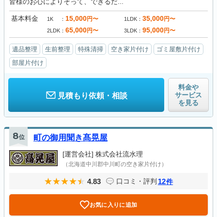
皆様のお心によりそって、できるだ...
基本料金
15,000
35,000
円〜
円〜
1K
1LDK
65,000
95,000
円〜
円〜
2LDK
3LDK
遺品整理
生前整理
特殊清掃
空き家片付け
ゴミ屋敷片付け
部屋片付け
料金や
サービス
見積もり依頼・相談
を見る
8
位
町の御用聞き髙晃屋
[運営会社]
株式会社流水理
（北海道中川郡中川町の空き家片付け）
4.83
12
口コミ・評判
件
お気に入りに追加