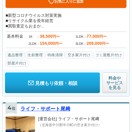
お気に入りに追加
■新型コロナウイルス対策実施
■リサイクル業を長年経営
■買取査定もおまか...
基本料金
38,500
77,000
円〜
円〜
1K
1LDK
154,000
209,000
円〜
円〜
2LDK
3LDK
遺品整理
生前整理
特殊清掃
空き家片付け
ゴミ屋敷片付け
部屋片付け
料金や
サービス
見積もり依頼・相談
を見る
4
位
ライフ・サポート尾﨑
[運営会社]
ライフ・サポート尾﨑
（北海道中川郡中川町の空き家片付け）