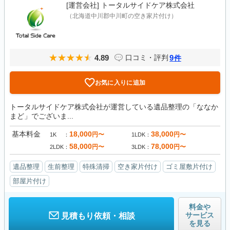
[運営会社]
トータルサイドケア株式会社
（北海道中川郡中川町の空き家片付け）
4.89
9
口コミ・評判
件
お気に入りに追加
トータルサイドケア株式会社が運営している遺品整理の「ななか
まど」でございま...
基本料金
18,000
38,000
円〜
円〜
1K
1LDK
58,000
78,000
円〜
円〜
2LDK
3LDK
遺品整理
生前整理
特殊清掃
空き家片付け
ゴミ屋敷片付け
部屋片付け
料金や
サービス
見積もり依頼・相談
を見る