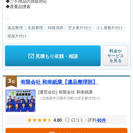
◆ご不用品の買取対応
◆貴重品捜索
...
遺品整理
生前整理
特殊清掃
空き家片付け
ゴミ屋敷片付け
部屋片付け
料金や
サービス
見積もり依頼・相談
を見る
3
位
有限会社 和幸紙業【遺品整理部】
[運営会社]
有限会社 和幸紙業
（北海道中川郡中川町の空き家片付け）
4.80
40
口コミ・評判
件