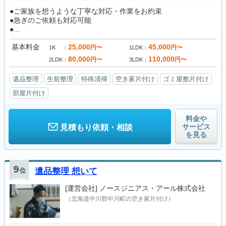
●ご家族を想うような丁寧な対応・作業をお約束
●急ぎのご依頼も対応可能
●...
基本料金
25,000
45,000
円〜
円〜
1K
1LDK
80,000
110,000
円〜
円〜
2LDK
3LDK
遺品整理
生前整理
特殊清掃
空き家片付け
ゴミ屋敷片付け
部屋片付け
料金や
サービス
見積もり依頼・相談
を見る
9
位
遺品整理 想いて
[運営会社]
ノースジニアス・アール株式会社
（北海道中川郡中川町の空き家片付け）