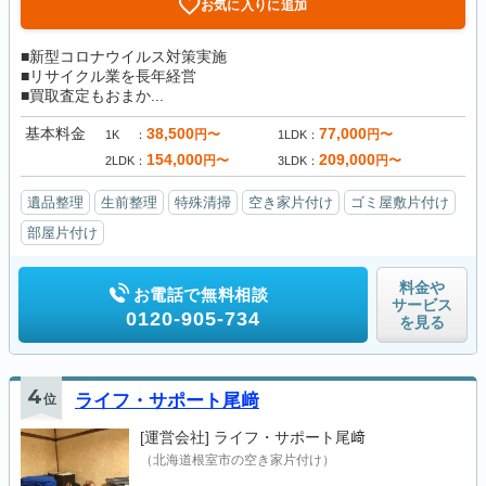
お気に入りに追加
■新型コロナウイルス対策実施
■リサイクル業を長年経営
■買取査定もおまか...
基本料金
38,500
77,000
円〜
円〜
1K
1LDK
154,000
209,000
円〜
円〜
2LDK
3LDK
遺品整理
生前整理
特殊清掃
空き家片付け
ゴミ屋敷片付け
部屋片付け
料金や
お電話で無料相談
サービス
0120-905-734
を見る
4
位
ライフ・サポート尾﨑
[運営会社]
ライフ・サポート尾﨑
（北海道根室市の空き家片付け）