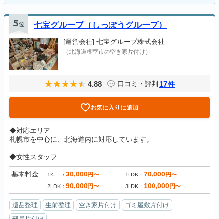
5
位
七宝グループ（しっぽうグループ）
[運営会社]
七宝グループ株式会社
（北海道根室市の空き家片付け）
4.88
17
口コミ・評判
件
お気に入りに追加
◆対応エリア
札幌市を中心に、北海道内に対応しています。
◆女性スタッフ...
基本料金
30,000
70,000
円〜
円〜
1K
1LDK
90,000
100,000
円〜
円〜
2LDK
3LDK
遺品整理
生前整理
空き家片付け
ゴミ屋敷片付け
部屋片付け