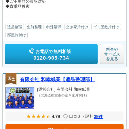
◆ご不用品の買取対応
◆貴重品捜索
...
遺品整理
生前整理
特殊清掃
空き家片付け
ゴミ屋敷片付け
部屋片付け
料金や
お電話で無料相談
サービス
0120-905-734
を見る
3
位
有限会社 和幸紙業【遺品整理部】
[運営会社]
有限会社 和幸紙業
（北海道根室市の空き家片付け）
4.79
39
口コミ・評判
件