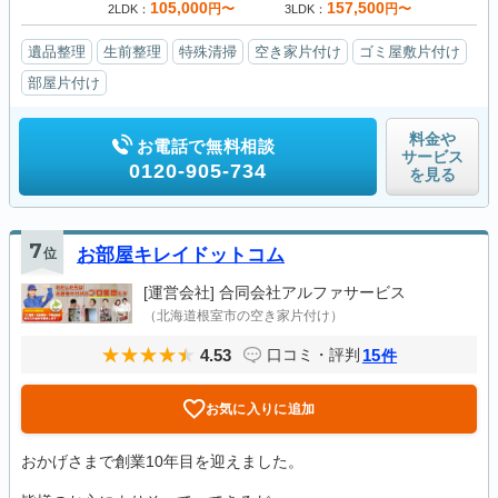
105,000
157,500
円〜
円〜
2LDK
3LDK
遺品整理
生前整理
特殊清掃
空き家片付け
ゴミ屋敷片付け
部屋片付け
料金や
お電話で無料相談
サービス
0120-905-734
を見る
7
位
お部屋キレイドットコム
[運営会社]
合同会社アルファサービス
（北海道根室市の空き家片付け）
4.53
15
口コミ・評判
件
お気に入りに追加
おかげさまで創業10年目を迎えました。