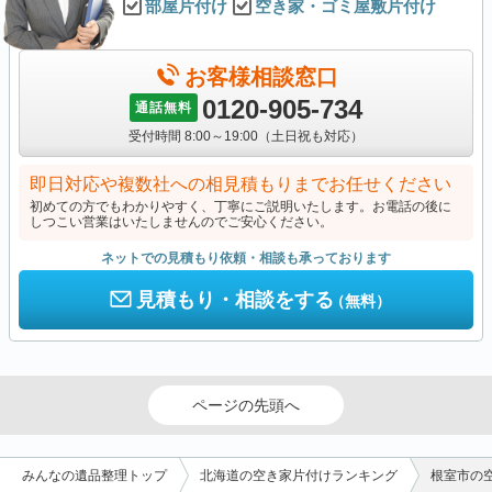
部屋片付け
空き家・ゴミ屋敷片付け
お客様相談窓口
0120-905-734
通話無料
受付時間 8:00～19:00（土日祝も対応）
即日対応や複数社への相見積もりまでお任せください
初めての方でもわかりやすく、丁寧にご説明いたします。お電話の後に
しつこい営業はいたしませんのでご安心ください。
ネットでの見積もり依頼・相談も承っております
見積もり・相談をする
（無料）
ページの先頭へ
みんなの遺品整理トップ
北海道の空き家片付けランキング
根室市の