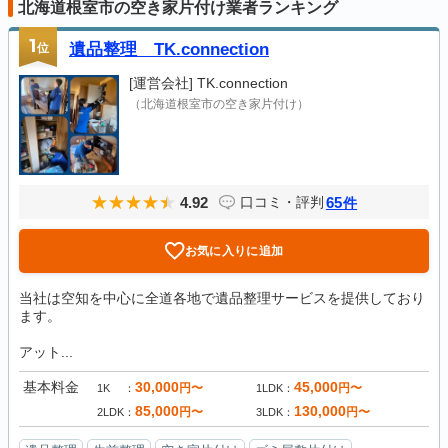
北海道根室市の空き家片付け業者ランキング
1
位
遺品整理 TK.connection
[運営会社]
TK.connection
（北海道根室市の空き家片付け）
4.92
65
口コミ・評判
件
お気に入りに追加
当社は空知を中心に全道各地で遺品整理サービスを提供しており
ます。
アット...
基本料金
30,000
45,000
円〜
円〜
1K
1LDK
85,000
130,000
円〜
円〜
2LDK
3LDK