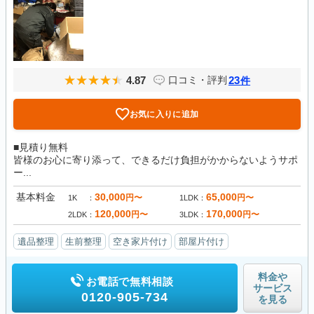
4.87
23
口コミ・評判
件
お気に入りに追加
■見積り無料
皆様のお心に寄り添って、できるだけ負担がかからないようサポ
ー...
基本料金
30,000
65,000
円〜
円〜
1K
1LDK
120,000
170,000
円〜
円〜
2LDK
3LDK
遺品整理
生前整理
空き家片付け
部屋片付け
料金や
お電話で無料相談
サービス
0120-905-734
を見る