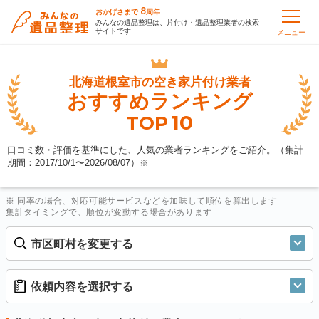
8
おかげさまで
周年
みんなの遺品整理は、片付け・遺品整理業者の検索
サイトです
メニュー
北海道根室市の
空き家片付け業者
おすすめランキング
10
TOP
口コミ数・評価を基準にした、人気の業者ランキングをご紹介。（集計
期間：2017/10/1〜
2026/08/07
）
※
※ 同率の場合、対応可能サービスなどを加味して順位を算出します
集計タイミングで、順位が変動する場合があります
市区町村を変更する
依頼内容を選択する