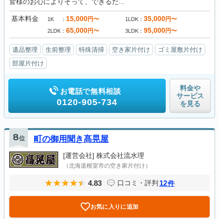
皆様のお心によりそって、できるだ...
基本料金
15,000
35,000
円〜
円〜
1K
1LDK
65,000
95,000
円〜
円〜
2LDK
3LDK
遺品整理
生前整理
特殊清掃
空き家片付け
ゴミ屋敷片付け
部屋片付け
料金や
お電話で無料相談
サービス
0120-905-734
を見る
8
位
町の御用聞き髙晃屋
[運営会社]
株式会社流水理
（北海道根室市の空き家片付け）
4.83
12
口コミ・評判
件
お気に入りに追加