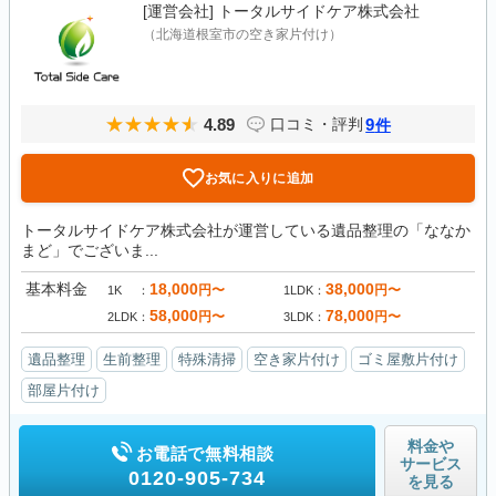
[運営会社]
トータルサイドケア株式会社
（北海道根室市の空き家片付け）
4.89
9
口コミ・評判
件
お気に入りに追加
トータルサイドケア株式会社が運営している遺品整理の「ななか
まど」でございま...
基本料金
18,000
38,000
円〜
円〜
1K
1LDK
58,000
78,000
円〜
円〜
2LDK
3LDK
遺品整理
生前整理
特殊清掃
空き家片付け
ゴミ屋敷片付け
部屋片付け
料金や
お電話で無料相談
サービス
0120-905-734
を見る