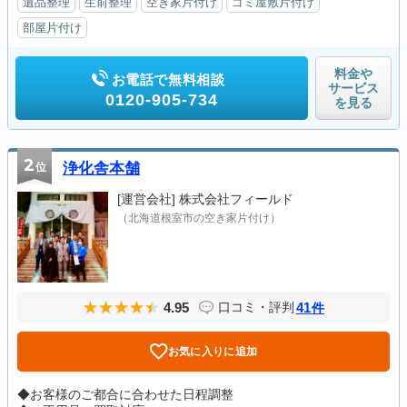
遺品整理
生前整理
空き家片付け
ゴミ屋敷片付け
部屋片付け
料金や
お電話で無料相談
サービス
0120-905-734
を見る
2
位
浄化舎本舗
[運営会社]
株式会社フィールド
（北海道根室市の空き家片付け）
4.95
41
口コミ・評判
件
お気に入りに追加
◆お客様のご都合に合わせた日程調整