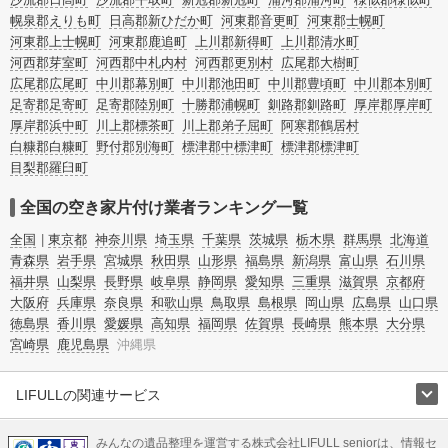
幌泉郡えりも町
日高郡新ひだか町
河東郡音更町
河東郡士幌町
河東郡上士幌町
河東郡鹿追町
上川郡新得町
上川郡清水町
河西郡芽室町
河西郡中札内村
河西郡更別村
広尾郡大樹町
広尾郡広尾町
中川郡幕別町
中川郡池田町
中川郡豊頃町
中川郡本別町
足寄郡足寄町
足寄郡陸別町
十勝郡浦幌町
釧路郡釧路町
厚岸郡厚岸町
厚岸郡浜中町
川上郡標茶町
川上郡弟子屈町
阿寒郡鶴居村
白糠郡白糠町
野付郡別海町
標津郡中標津町
標津郡標津町
目梨郡羅臼町
全国の空き家片付け業者ランキング一覧
全国
東京都
神奈川県
埼玉県
千葉県
茨城県
栃木県
群馬県
北海道
青森県
岩手県
宮城県
秋田県
山形県
福島県
新潟県
富山県
石川県
福井県
山梨県
長野県
岐阜県
静岡県
愛知県
三重県
滋賀県
京都府
大阪府
兵庫県
奈良県
和歌山県
鳥取県
島根県
岡山県
広島県
山口県
徳島県
香川県
愛媛県
高知県
福岡県
佐賀県
長崎県
熊本県
大分県
宮崎県
鹿児島県
沖縄県
LIFULLの関連サービス
LIFULLのサービス
みんなの遺品整理を運営する株式会社LIFULL seniorは、情報セ