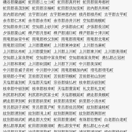
磯谷郡蘭越町
虻田郡ニセコ町
虻田郡真狩村
虻田郡留寿都村
虻田郡喜茂別町
虻田郡京極町
虻田郡倶知安町
岩内郡共和町
岩内郡岩内町
古宇郡泊村
古宇郡神恵内村
積丹郡積丹町
古平郡古平町
余市郡仁木町
余市郡余市町
余市郡赤井川村
空知郡南幌町
空知郡奈井江町
空知郡上砂川町
夕張郡由仁町
夕張郡長沼町
夕張郡栗山町
樺戸郡月形町
樺戸郡浦臼町
樺戸郡新十津川町
雨竜郡妹背牛町
雨竜郡秩父別町
雨竜郡雨竜町
雨竜郡北竜町
雨竜郡沼田町
上川郡鷹栖町
上川郡東神楽町
上川郡当麻町
上川郡比布町
上川郡愛別町
上川郡上川町
上川郡東川町
上川郡美瑛町
空知郡上富良野町
空知郡中富良野町
空知郡南富良野町
勇払郡占冠村
上川郡和寒町
上川郡剣淵町
上川郡下川町
中川郡美深町
中川郡音威子府村
中川郡中川町
雨竜郡幌加内町
増毛郡増毛町
留萌郡小平町
苫前郡苫前町
苫前郡羽幌町
苫前郡初山別村
天塩郡遠別町
天塩郡天塩町
宗谷郡猿払村
枝幸郡浜頓別町
枝幸郡中頓別町
枝幸郡枝幸町
天塩郡豊富町
礼文郡礼文町
利尻郡利尻町
利尻郡利尻富士町
天塩郡幌延町
網走郡美幌町
網走郡津別町
斜里郡斜里町
斜里郡清里町
斜里郡小清水町
常呂郡訓子府町
常呂郡置戸町
常呂郡佐呂間町
紋別郡遠軽町
紋別郡湧別町
紋別郡滝上町
紋別郡興部町
紋別郡西興部村
紋別郡雄武町
網走郡大空町
虻田郡豊浦町
有珠郡壮瞥町
白老郡白老町
勇払郡厚真町
虻田郡洞爺湖町
勇払郡安平町
勇払郡むかわ町
沙流郡日高町
沙流郡平取町
新冠郡新冠町
浦河郡浦河町
様似郡様似町