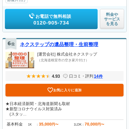
料金や
お電話で無料相談
サービス
0120-905-734
を見る
6
位
ネクステップの遺品整理・生前整理
[運営会社]
株式会社ネクステップ
（北海道根室市の空き家片付け）
4.93
14
口コミ・評判
件
お気に入りに追加
★日本経済新聞・北海道新聞も取材
★新型コロナウイルス対策済み
(スタッ...
基本料金
35,000
70,000
円〜
円〜
1K
1LDK