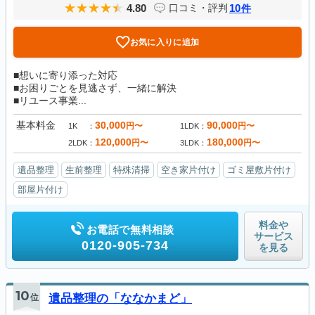
4.80
10
口コミ・評判
件
お気に入りに追加
■想いに寄り添った対応
■お困りごとを見逃さず、一緒に解決
■リユース事業...
基本料金
30,000
90,000
円〜
円〜
1K
1LDK
120,000
180,000
円〜
円〜
2LDK
3LDK
遺品整理
生前整理
特殊清掃
空き家片付け
ゴミ屋敷片付け
部屋片付け
料金や
お電話で無料相談
サービス
0120-905-734
を見る
10
位
遺品整理の「ななかまど」