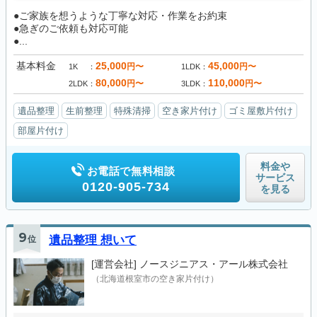
●ご家族を想うような丁寧な対応・作業をお約束
●急ぎのご依頼も対応可能
●...
基本料金
25,000
45,000
円〜
円〜
1K
1LDK
80,000
110,000
円〜
円〜
2LDK
3LDK
遺品整理
生前整理
特殊清掃
空き家片付け
ゴミ屋敷片付け
部屋片付け
料金や
お電話で無料相談
サービス
0120-905-734
を見る
9
位
遺品整理 想いて
[運営会社]
ノースジニアス・アール株式会社
（北海道根室市の空き家片付け）