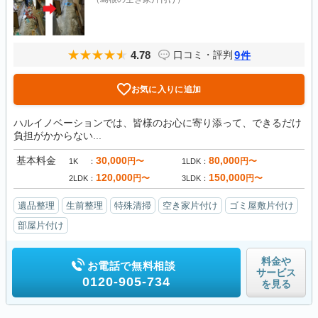
4.78
9
口コミ・評判
件
お気に入りに追加
ハルイノベーションでは、皆様のお心に寄り添って、できるだけ
負担がかからない...
基本料金
30,000
80,000
円〜
円〜
1K
1LDK
120,000
150,000
円〜
円〜
2LDK
3LDK
遺品整理
生前整理
特殊清掃
空き家片付け
ゴミ屋敷片付け
部屋片付け
料金や
お電話で無料相談
サービス
0120-905-734
を見る