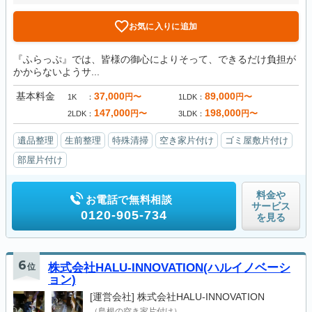
お気に入りに追加
『ふらっぷ』では、皆様の御心によりそって、できるだけ負担が
かからないようサ...
基本料金
37,000
89,000
円〜
円〜
1K
1LDK
147,000
198,000
円〜
円〜
2LDK
3LDK
遺品整理
生前整理
特殊清掃
空き家片付け
ゴミ屋敷片付け
部屋片付け
料金や
お電話で無料相談
サービス
0120-905-734
を見る
6
位
株式会社HALU-INNOVATION(ハルイノベーシ
ョン)
[運営会社]
株式会社HALU-INNOVATION
（島根の空き家片付け）