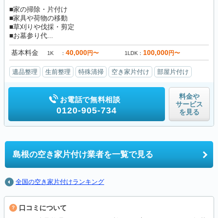
■家の掃除・片付け
■家具や荷物の移動
■草刈りや伐採・剪定
■お墓参り代...
基本料金
40,000
100,000
円〜
円〜
1K
1LDK
遺品整理
生前整理
特殊清掃
空き家片付け
部屋片付け
料金や
お電話で無料相談
サービス
0120-905-734
を見る
島根の
空き家片付け業者を一覧で見る
全国の空き家片付けランキング
口コミについて