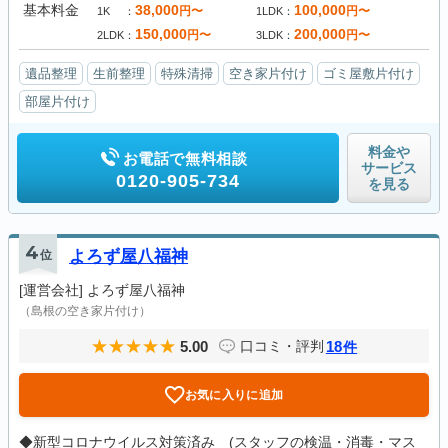
基本料金
38,000
100,000
円〜
円〜
1K
1LDK
150,000
200,000
円〜
円〜
2LDK
3LDK
遺品整理
生前整理
特殊清掃
空き家片付け
ゴミ屋敷片付け
部屋片付け
料金や
お電話で無料相談
サービス
0120-905-734
を見る
4
位
よろず屋八福神
[運営会社]
よろず屋八福神
（島根の空き家片付け）
5.00
18
口コミ・評判
件
お気に入りに追加
◆新型コロナウイルス対策済み (スタッフの検温・消毒・マス