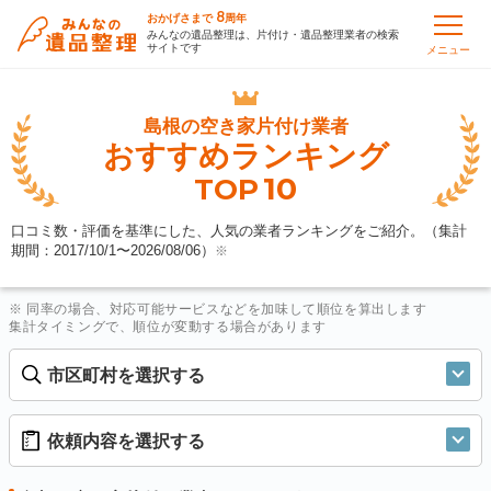
8
おかげさまで
周年
みんなの遺品整理は、片付け・遺品整理業者の検索
サイトです
メニュー
島根の
空き家片付け業者
おすすめランキング
10
TOP
口コミ数・評価を基準にした、人気の業者ランキングをご紹介。（集計
期間：2017/10/1〜
2026/08/06
）
※
※ 同率の場合、対応可能サービスなどを加味して順位を算出します
集計タイミングで、順位が変動する場合があります
市区町村を選択する
依頼内容を選択する