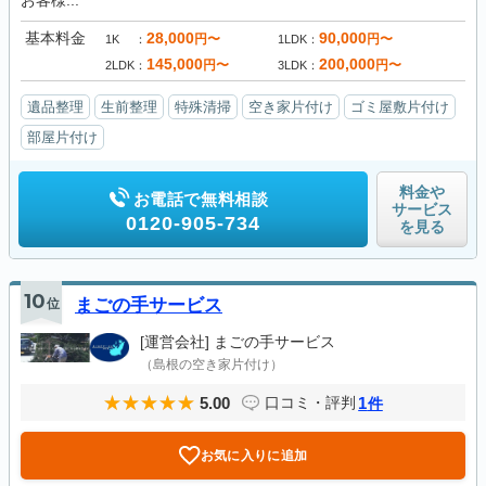
お客様...
基本料金
28,000
90,000
円〜
円〜
1K
1LDK
145,000
200,000
円〜
円〜
2LDK
3LDK
遺品整理
生前整理
特殊清掃
空き家片付け
ゴミ屋敷片付け
部屋片付け
料金や
お電話で無料相談
サービス
0120-905-734
を見る
10
位
まごの手サービス
[運営会社]
まごの手サービス
（島根の空き家片付け）
5.00
1
口コミ・評判
件
お気に入りに追加