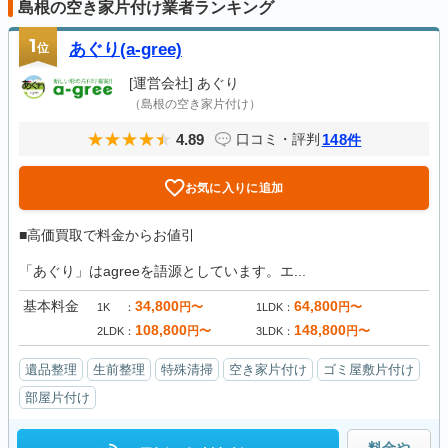
島根の空き家片付け業者ランキング
1
位
あぐり(a-gree)
[運営会社]
あぐり
（島根の空き家片付け）
4.89
148
口コミ・評判
件
お気に入りに追加
■高価買取で料金からお値引
「あぐり」はagreeを語源としています。エ...
基本料金
34,800
64,800
円〜
円〜
1K
1LDK
108,800
148,800
円〜
円〜
2LDK
3LDK
遺品整理
生前整理
特殊清掃
空き家片付け
ゴミ屋敷片付け
部屋片付け