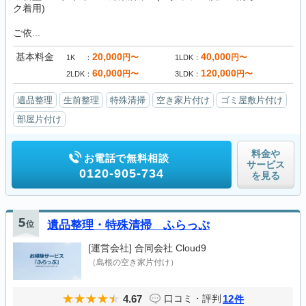
ク着用)
ご依...
基本料金
20,000
40,000
円〜
円〜
1K
1LDK
60,000
120,000
円〜
円〜
2LDK
3LDK
遺品整理
生前整理
特殊清掃
空き家片付け
ゴミ屋敷片付け
部屋片付け
料金や
お電話で無料相談
サービス
0120-905-734
を見る
5
位
遺品整理・特殊清掃 ふらっぷ
[運営会社]
合同会社 Cloud9
（島根の空き家片付け）
4.67
12
口コミ・評判
件