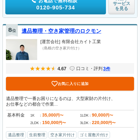
お電話で無料相談
サービス
0120-905-734
を見る
8
位
遺品整理・空き家管理のロクモン
[運営会社]
有限会社カイト工業
（島根の空き家片付け）
4.67
3
口コミ・評判
件
お気に入りに追加
遺品整理で一番お困りになるのは、大型家財の片付け、
お仕事などの都合で作業...
基本料金
35,000
90,000
円〜
円〜
1K
1LDK
150,000
220,000
円〜
円〜
2LDK
3LDK
遺品整理
生前整理
空き家片付け
ゴミ屋敷片付け