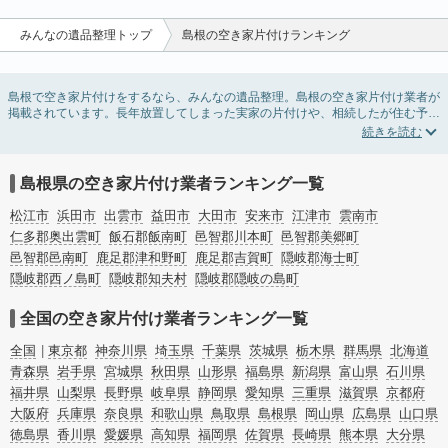
みんなの遺品整理トップ
島根の空き家片付けランキング
島根で空き家片付けをするなら、みんなの遺品整理。島根の空き家片付け業者が
掲載されています。長年放置してしまった実家の片付けや、相続したが住む予定
のない親の家の不用品の処分・回収・引き取りまで対応しています。島根の空き
家片付けの料金相場情報だけで業者を決められない場合は、不用品の買取や家屋
の解体・不動産売却などの絞り込み条件を利用し検索してみましょう。
また家一軒まるごとの掃除方法・空家対策特別措置法の法改正に伴う空き家の片
島根県の空き家片付け業者ランキング一覧
付けについての情報も豊富です。
松江市
浜田市
出雲市
益田市
大田市
安来市
江津市
雲南市
仁多郡奥出雲町
飯石郡飯南町
邑智郡川本町
邑智郡美郷町
邑智郡邑南町
鹿足郡津和野町
鹿足郡吉賀町
隠岐郡海士町
隠岐郡西ノ島町
隠岐郡知夫村
隠岐郡隠岐の島町
全国の空き家片付け業者ランキング一覧
全国
東京都
神奈川県
埼玉県
千葉県
茨城県
栃木県
群馬県
北海道
青森県
岩手県
宮城県
秋田県
山形県
福島県
新潟県
富山県
石川県
福井県
山梨県
長野県
岐阜県
静岡県
愛知県
三重県
滋賀県
京都府
大阪府
兵庫県
奈良県
和歌山県
鳥取県
島根県
岡山県
広島県
山口県
徳島県
香川県
愛媛県
高知県
福岡県
佐賀県
長崎県
熊本県
大分県