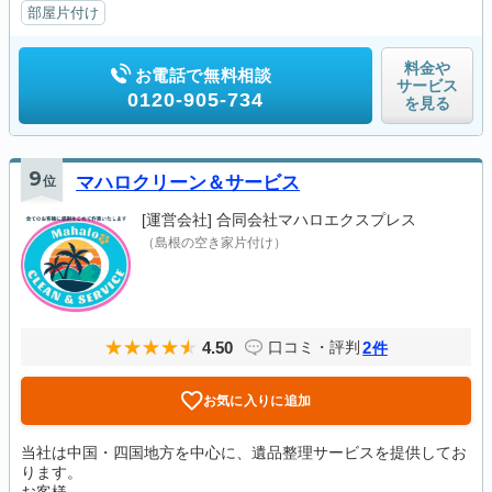
部屋片付け
料金や
お電話で無料相談
サービス
0120-905-734
を見る
9
位
マハロクリーン＆サービス
[運営会社]
合同会社マハロエクスプレス
（島根の空き家片付け）
4.50
2
口コミ・評判
件
お気に入りに追加
当社は中国・四国地方を中心に、遺品整理サービスを提供してお
ります。