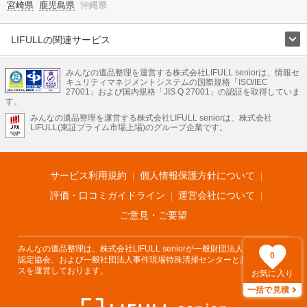
宮崎県
鹿児島県
沖縄県
LIFULLの関連サービス
LIFULLのサービス
みんなの遺品整理を運営する株式会社LIFULL seniorは、情報セ
不動産・住宅
引越し
老人ホーム
地方創生
ママの就労支援
キュリティマネジメントシステムの国際規格「ISO/IEC
不動産クラウドファンディング
遺品整理
老後の暮らし情報
27001」および国内規格「JIS Q 27001」の認証を取得していま
農業技術
す。
みんなの遺品整理を運営する株式会社LIFULL seniorは、株式会社
LIFULL HOME'Sのサービス
LIFULL(東証プライム市場上場)のグループ企業です。
不動産・住宅
マンション
一戸建て
注文住宅
リノベーション
不動産査定
マンション専門売却査定
不動産投資
アドバイザー
住まいの窓口
住宅ローン
住まいインデックス
プライスマップ
不動産アーカイブ
空き家バンク
家賃相場
不動産会社
まちむすび
サービス利用規約
個人情報保護方針について
不動産用語集
住まいのお役立ち情報
LIFULL HOME'S PRESS
DIY Mag
アプリ
不動産データ
不動産転職
評価・口コミガイドライン
運営会社について
ご意見・ご要望
みんなの遺品整理は、株式会社LIFULL seniorが一般財団法人遺品整理士
0
認定協会、および一般社団法人事件現場特殊清掃センターと共同でサービ
スを運営しております。
お気に入り
一括で見積