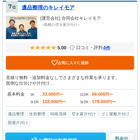
7
位
遺品整理のキレイモア
[運営会社]
合同会社キレイモア
（島根の空き家片付け）
5.00
4
口コミ・評判
件
お気に入りに追加
見積り無料・追加料金なしでさまざまな作業を承ります。
面倒な仕分けや片付け...
基本料金
33,000
66,000
円〜
円〜
1K
1LDK
128,000
178,000
円〜
円〜
2LDK
3LDK
遺品整理
生前整理
特殊清掃
空き家片付け
ゴミ屋敷片付け
部屋片付け
料金や