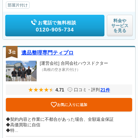
部屋片付け
料金や
お電話で無料相談
サービス
0120-905-734
を見る
3
位
遺品整理専門ティプロ
[運営会社]
合同会社ハウスドクター
（島根の空き家片付け）
4.71
21
口コミ・評判
件
お気に入りに追加
◆契約内容と作業に不都合があった場合、全額返金保証
◆高価買取に自信
◆特...