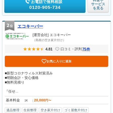
料金や
お電話で無料相談
サービス
0120-905-734
を見る
2
位
エコキーパー
[運営会社]
エコキーパー
（島根の空き家片付け）
4.81
75
口コミ・評判
件
お気に入りに追加
■新型コロナウィルス対策済み
■明朗会計・安心価格
■無料見積り
『任せ...
基本料金
20,000
円〜
1K
遺品整理
生前整理
空き家片付け
ゴミ屋敷片付け