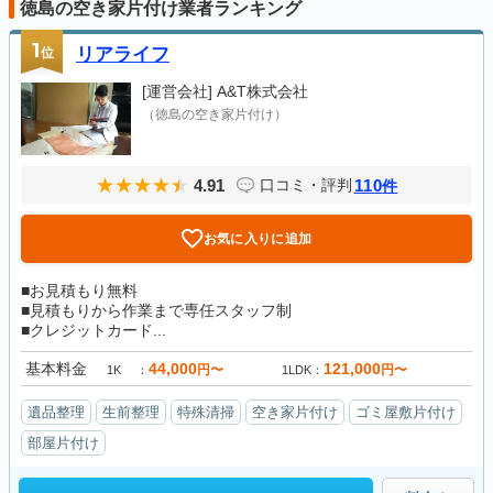
徳島の空き家片付け業者ランキング
1
位
リアライフ
[運営会社]
A&T株式会社
（徳島の空き家片付け）
4.91
110
口コミ・評判
件
お気に入りに追加
■お見積もり無料
■見積もりから作業まで専任スタッフ制
■クレジットカード...
基本料金
44,000
121,000
円〜
円〜
1K
1LDK
遺品整理
生前整理
特殊清掃
空き家片付け
ゴミ屋敷片付け
部屋片付け