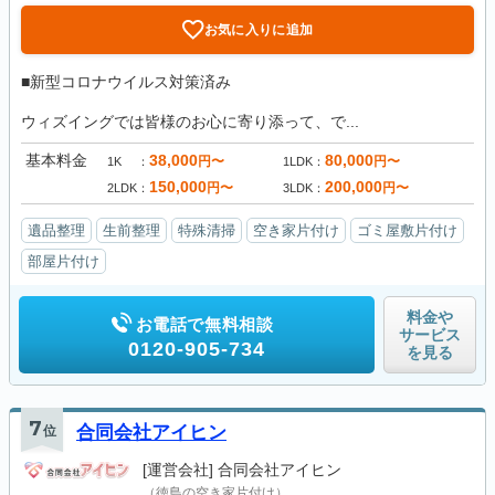
お気に入りに追加
■新型コロナウイルス対策済み
ウィズイングでは皆様のお心に寄り添って、で...
基本料金
38,000
80,000
円〜
円〜
1K
1LDK
150,000
200,000
円〜
円〜
2LDK
3LDK
遺品整理
生前整理
特殊清掃
空き家片付け
ゴミ屋敷片付け
部屋片付け
料金や
お電話で無料相談
サービス
0120-905-734
を見る
7
位
合同会社アイヒン
[運営会社]
合同会社アイヒン
（徳島の空き家片付け）