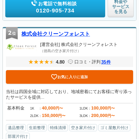
料金や
お電話で無料相談
サービス
0120-905-734
を見る
2
位
株式会社クリーンフォレスト
[運営会社]
株式会社クリーンフォレスト
（徳島の空き家片付け）
4.80
35
口コミ・評判
件
お気に入りに追加
当社は四国全域に対応しており、地域密着にてお客様に寄り添っ
たサービスを提供...
基本料金
40,000
100,000
円〜
円〜
1K
1LDK
150,000
200,000
円〜
円〜
2LDK
3LDK
遺品整理
生前整理
特殊清掃
空き家片付け
ゴミ屋敷片付け
部屋片付け