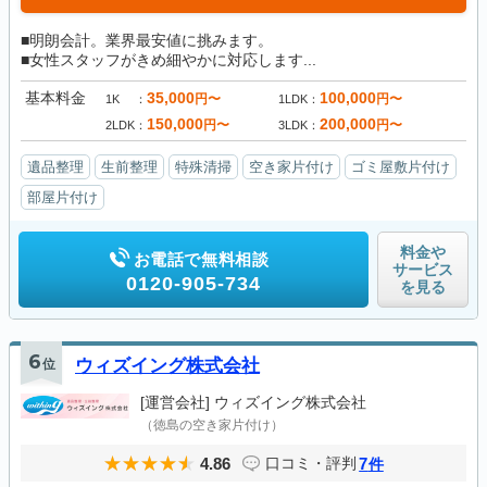
■明朗会計。業界最安値に挑みます。
■女性スタッフがきめ細やかに対応します...
基本料金
35,000
100,000
円〜
円〜
1K
1LDK
150,000
200,000
円〜
円〜
2LDK
3LDK
遺品整理
生前整理
特殊清掃
空き家片付け
ゴミ屋敷片付け
部屋片付け
料金や
お電話で無料相談
サービス
0120-905-734
を見る
6
位
ウィズイング株式会社
[運営会社]
ウィズイング株式会社
（徳島の空き家片付け）
4.86
7
口コミ・評判
件