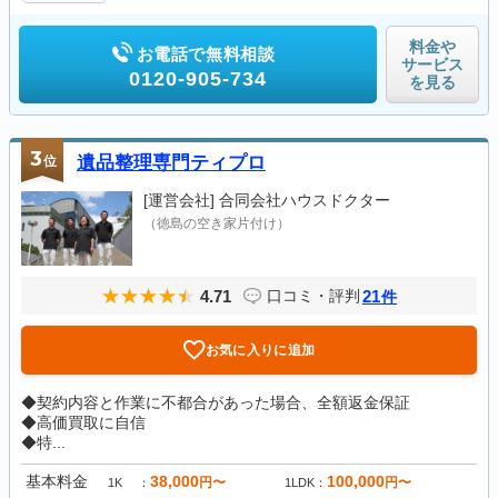
料金や
お電話で無料相談
サービス
0120-905-734
を見る
3
位
遺品整理専門ティプロ
[運営会社]
合同会社ハウスドクター
（徳島の空き家片付け）
4.71
21
口コミ・評判
件
お気に入りに追加
◆契約内容と作業に不都合があった場合、全額返金保証
◆高価買取に自信
◆特...
基本料金
38,000
100,000
円〜
円〜
1K
1LDK