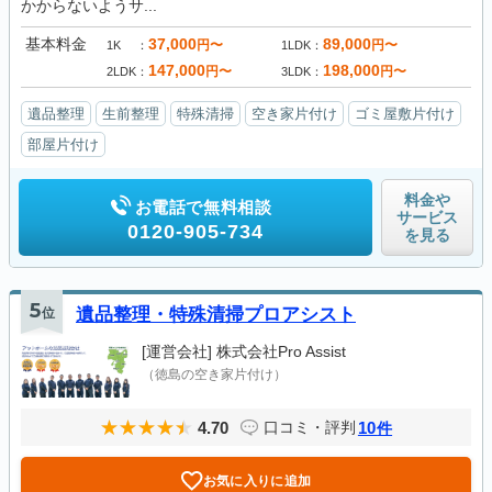
かからないようサ...
基本料金
37,000
89,000
円〜
円〜
1K
1LDK
147,000
198,000
円〜
円〜
2LDK
3LDK
遺品整理
生前整理
特殊清掃
空き家片付け
ゴミ屋敷片付け
部屋片付け
料金や
お電話で無料相談
サービス
0120-905-734
を見る
5
位
遺品整理・特殊清掃プロアシスト
[運営会社]
株式会社Pro Assist
（徳島の空き家片付け）
4.70
10
口コミ・評判
件
お気に入りに追加