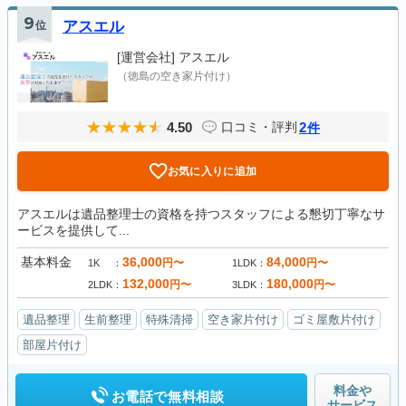
9
位
アスエル
[運営会社]
アスエル
（徳島の空き家片付け）
4.50
2
口コミ・評判
件
お気に入りに追加
アスエルは遺品整理士の資格を持つスタッフによる懇切丁寧なサ
ービスを提供して...
基本料金
36,000
84,000
円〜
円〜
1K
1LDK
132,000
180,000
円〜
円〜
2LDK
3LDK
遺品整理
生前整理
特殊清掃
空き家片付け
ゴミ屋敷片付け
部屋片付け
料金や
お電話で無料相談
サービス