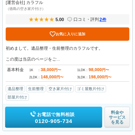
[運営会社]
カラフル
（徳島の空き家片付け）
5.00
2
口コミ・評判
件
お気に入りに追加
初めまして。遺品整理・生前整理のカラフルです。
この度は当店のページをご...
基本料金
38,000
98,000
円〜
円〜
1K
1LDK
148,000
198,000
円〜
円〜
2LDK
3LDK
遺品整理
生前整理
空き家片付け
ゴミ屋敷片付け
部屋片付け
料金や
お電話で無料相談
サービス
0120-905-734
を見る