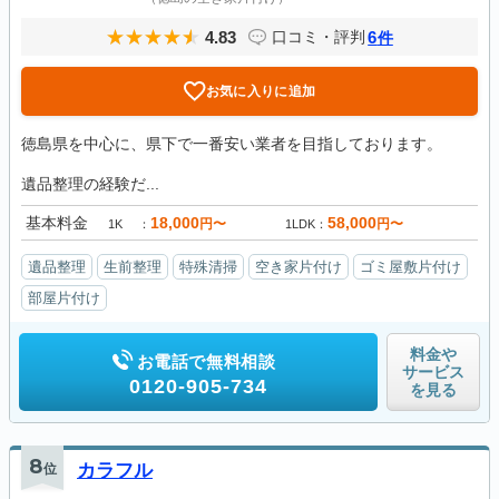
4.83
6
口コミ・評判
件
お気に入りに追加
徳島県を中心に、県下で一番安い業者を目指しております。
遺品整理の経験だ...
基本料金
18,000
58,000
円〜
円〜
1K
1LDK
遺品整理
生前整理
特殊清掃
空き家片付け
ゴミ屋敷片付け
部屋片付け
料金や
お電話で無料相談
サービス
0120-905-734
を見る
8
位
カラフル