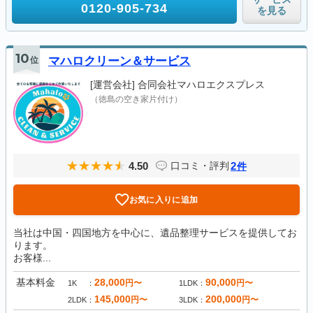
0120-905-734
を見る
10
位
マハロクリーン＆サービス
[運営会社]
合同会社マハロエクスプレス
（徳島の空き家片付け）
4.50
2
口コミ・評判
件
お気に入りに追加
当社は中国・四国地方を中心に、遺品整理サービスを提供してお
ります。
お客様...
基本料金
28,000
90,000
円〜
円〜
1K
1LDK
145,000
200,000
円〜
円〜
2LDK
3LDK