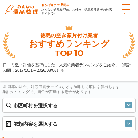
8
おかげさまで
周年
みんなの遺品整理は、片付け・遺品整理業者の検索
サイトです
メニュー
徳島の
空き家片付け業者
おすすめランキング
10
TOP
口コミ数・評価を基準にした、人気の業者ランキングをご紹介。（集計
期間：2017/10/1〜
2026/08/06
）
※
※ 同率の場合、対応可能サービスなどを加味して順位を算出します
集計タイミングで、順位が変動する場合があります
市区町村を選択する
依頼内容を選択する