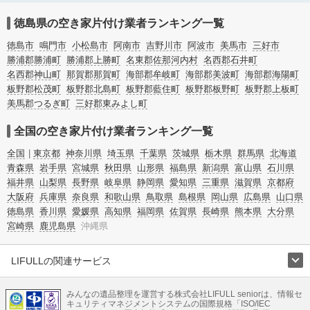
の解体・不動産売却などの絞り込み条件を利用し検索してみましょう。
また家一軒まるごとの掃除方法・空家対策特別措置法の法改正に伴う空き家の片
徳島県の空き家片付け業者ランキング一覧
付けについての情報も豊富です。
徳島市
鳴門市
小松島市
阿南市
吉野川市
阿波市
美馬市
三好市
勝浦郡勝浦町
勝浦郡上勝町
名東郡佐那河内村
名西郡石井町
名西郡神山町
那賀郡那賀町
海部郡牟岐町
海部郡美波町
海部郡海陽町
板野郡松茂町
板野郡北島町
板野郡藍住町
板野郡板野町
板野郡上板町
美馬郡つるぎ町
三好郡東みよし町
全国の空き家片付け業者ランキング一覧
全国
東京都
神奈川県
埼玉県
千葉県
茨城県
栃木県
群馬県
北海道
青森県
岩手県
宮城県
秋田県
山形県
福島県
新潟県
富山県
石川県
福井県
山梨県
長野県
岐阜県
静岡県
愛知県
三重県
滋賀県
京都府
大阪府
兵庫県
奈良県
和歌山県
鳥取県
島根県
岡山県
広島県
山口県
徳島県
香川県
愛媛県
高知県
福岡県
佐賀県
長崎県
熊本県
大分県
宮崎県
鹿児島県
沖縄県
LIFULLの関連サービス
LIFULLのサービス
みんなの遺品整理を運営する株式会社LIFULL seniorは、情報セ
不動産・住宅
引越し
老人ホーム
地方創生
ママの就労支援
キュリティマネジメントシステムの国際規格「ISO/IEC
不動産クラウドファンディング
遺品整理
老後の暮らし情報