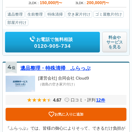
150,000
200,000
円〜
円〜
2LDK
3LDK
遺品整理
生前整理
特殊清掃
空き家片付け
ゴミ屋敷片付け
部屋片付け
料金や
お電話で無料相談
サービス
0120-905-734
を見る
4
位
遺品整理・特殊清掃 ふらっぷ
[運営会社]
合同会社 Cloud9
（徳島の空き家片付け）
4.67
12
口コミ・評判
件
お気に入りに追加
『ふらっぷ』では、皆様の御心によりそって、できるだけ負担が