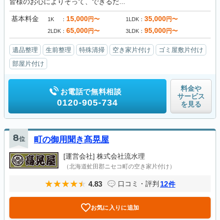
皆様のお心によりそって、できるだ...
基本料金
15,000
35,000
円〜
円〜
1K
1LDK
65,000
95,000
円〜
円〜
2LDK
3LDK
遺品整理
生前整理
特殊清掃
空き家片付け
ゴミ屋敷片付け
部屋片付け
料金や
お電話で無料相談
サービス
0120-905-734
を見る
8
位
町の御用聞き髙晃屋
[運営会社]
株式会社流水理
（北海道虻田郡ニセコ町の空き家片付け）
4.83
12
口コミ・評判
件
お気に入りに追加