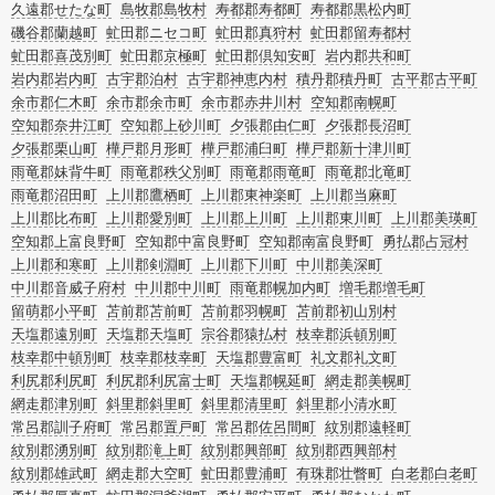
久遠郡せたな町
島牧郡島牧村
寿都郡寿都町
寿都郡黒松内町
磯谷郡蘭越町
虻田郡ニセコ町
虻田郡真狩村
虻田郡留寿都村
虻田郡喜茂別町
虻田郡京極町
虻田郡倶知安町
岩内郡共和町
岩内郡岩内町
古宇郡泊村
古宇郡神恵内村
積丹郡積丹町
古平郡古平町
余市郡仁木町
余市郡余市町
余市郡赤井川村
空知郡南幌町
空知郡奈井江町
空知郡上砂川町
夕張郡由仁町
夕張郡長沼町
夕張郡栗山町
樺戸郡月形町
樺戸郡浦臼町
樺戸郡新十津川町
雨竜郡妹背牛町
雨竜郡秩父別町
雨竜郡雨竜町
雨竜郡北竜町
雨竜郡沼田町
上川郡鷹栖町
上川郡東神楽町
上川郡当麻町
上川郡比布町
上川郡愛別町
上川郡上川町
上川郡東川町
上川郡美瑛町
空知郡上富良野町
空知郡中富良野町
空知郡南富良野町
勇払郡占冠村
上川郡和寒町
上川郡剣淵町
上川郡下川町
中川郡美深町
中川郡音威子府村
中川郡中川町
雨竜郡幌加内町
増毛郡増毛町
留萌郡小平町
苫前郡苫前町
苫前郡羽幌町
苫前郡初山別村
天塩郡遠別町
天塩郡天塩町
宗谷郡猿払村
枝幸郡浜頓別町
枝幸郡中頓別町
枝幸郡枝幸町
天塩郡豊富町
礼文郡礼文町
利尻郡利尻町
利尻郡利尻富士町
天塩郡幌延町
網走郡美幌町
網走郡津別町
斜里郡斜里町
斜里郡清里町
斜里郡小清水町
常呂郡訓子府町
常呂郡置戸町
常呂郡佐呂間町
紋別郡遠軽町
紋別郡湧別町
紋別郡滝上町
紋別郡興部町
紋別郡西興部村
紋別郡雄武町
網走郡大空町
虻田郡豊浦町
有珠郡壮瞥町
白老郡白老町