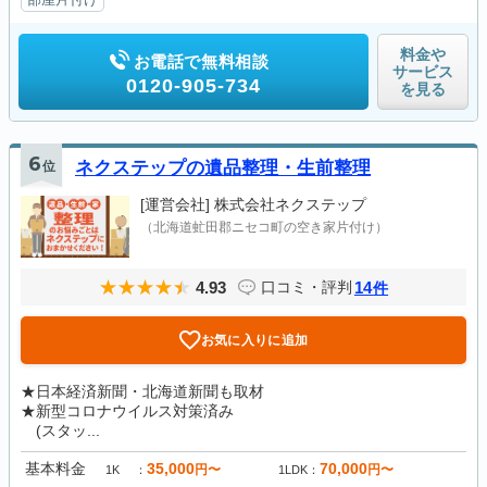
料金や
お電話で無料相談
サービス
0120-905-734
を見る
6
位
ネクステップの遺品整理・生前整理
[運営会社]
株式会社ネクステップ
（北海道虻田郡ニセコ町の空き家片付け）
4.93
14
口コミ・評判
件
お気に入りに追加
★日本経済新聞・北海道新聞も取材
★新型コロナウイルス対策済み
(スタッ...
基本料金
35,000
70,000
円〜
円〜
1K
1LDK