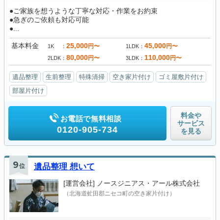
●ご家族を想うような丁寧な対応・作業をお約束
●急ぎのご依頼も対応可能
●...
基本料金
25,000
45,000
円〜
円〜
1K
1LDK
80,000
110,000
円〜
円〜
2LDK
3LDK
遺品整理
生前整理
特殊清掃
空き家片付け
ゴミ屋敷片付け
部屋片付け
料金や
お電話で無料相談
サービス
0120-905-734
を見る
9
位
遺品整理 想いて
[運営会社]
ノースジニアス・アール株式会社
（北海道虻田郡ニセコ町の空き家片付け）