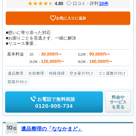
4.80
10
口コミ・評判
件
お気に入りに追加
■想いに寄り添った対応
■お困りごとを見逃さず、一緒に解決
■リユース事業...
基本料金
30,000
90,000
円〜
円〜
1K
1LDK
120,000
180,000
円〜
円〜
2LDK
3LDK
遺品整理
生前整理
特殊清掃
空き家片付け
ゴミ屋敷片付け
部屋片付け
料金や
お電話で無料相談
サービス
0120-905-734
を見る
10
位
遺品整理の「ななかまど」