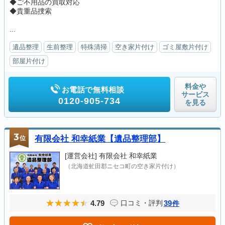
◆ご不用品の買取対応
◆貴重品捜索
...
遺品整理
生前整理
特殊清掃
空き家片付け
ゴミ屋敷片付け
部屋片付け
料金や
お電話で無料相談
サービス
0120-905-734
を見る
3
位
有限会社 和幸紙業【遺品整理部】
[運営会社]
有限会社 和幸紙業
（北海道虻田郡ニセコ町の空き家片付け）
4.79
39
口コミ・評判
件