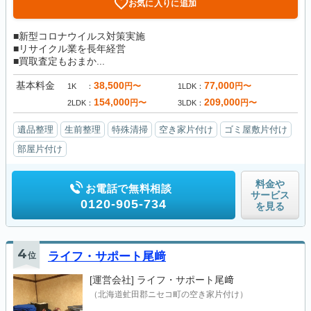
お気に入りに追加
■新型コロナウイルス対策実施
■リサイクル業を長年経営
■買取査定もおまか...
基本料金
38,500
77,000
円〜
円〜
1K
1LDK
154,000
209,000
円〜
円〜
2LDK
3LDK
遺品整理
生前整理
特殊清掃
空き家片付け
ゴミ屋敷片付け
部屋片付け
料金や
お電話で無料相談
サービス
0120-905-734
を見る
4
位
ライフ・サポート尾﨑
[運営会社]
ライフ・サポート尾﨑
（北海道虻田郡ニセコ町の空き家片付け）