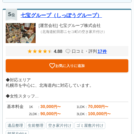
5
位
七宝グループ（しっぽうグループ）
[運営会社]
七宝グループ株式会社
（北海道虻田郡ニセコ町の空き家片付け）
4.88
17
口コミ・評判
件
お気に入りに追加
◆対応エリア
札幌市を中心に、北海道内に対応しています。
◆女性スタッフ...
基本料金
30,000
70,000
円〜
円〜
1K
1LDK
90,000
100,000
円〜
円〜
2LDK
3LDK
遺品整理
生前整理
空き家片付け
ゴミ屋敷片付け
部屋片付け