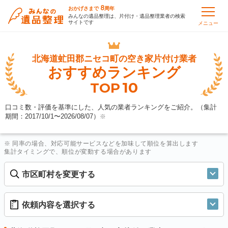
8
おかげさまで
周年
みんなの遺品整理は、片付け・遺品整理業者の検索
サイトです
メニュー
北海道虻田郡ニセコ町の
空き家片付け業者
おすすめランキング
10
TOP
口コミ数・評価を基準にした、人気の業者ランキングをご紹介。（集計
期間：2017/10/1〜
2026/08/07
）
※
※ 同率の場合、対応可能サービスなどを加味して順位を算出します
集計タイミングで、順位が変動する場合があります
市区町村を変更する
依頼内容を選択する