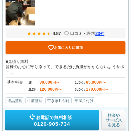
4.87
23
口コミ・評判
件
お気に入りに追加
■見積り無料
皆様のお心に寄り添って、できるだけ負担がかからないようサポ
ー...
基本料金
30,000
65,000
円〜
円〜
1K
1LDK
120,000
170,000
円〜
円〜
2LDK
3LDK
遺品整理
生前整理
空き家片付け
部屋片付け
料金や
お電話で無料相談
サービス
0120-905-734
を見る