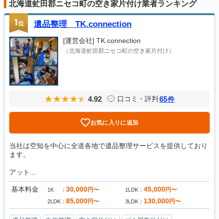
北海道虻田郡ニセコ町の空き家片付け業者ランキング
1
位
遺品整理 TK.connection
[運営会社]
TK.connection
（北海道虻田郡ニセコ町の空き家片付け）
4.92
65
口コミ・評判
件
お気に入りに追加
当社は空知を中心に全道各地で遺品整理サービスを提供しており
ます。
アット...
基本料金
30,000
45,000
円〜
円〜
1K
1LDK
85,000
130,000
円〜
円〜
2LDK
3LDK