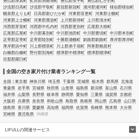
勇払郡厚真町
虻田郡洞爺湖町
勇払郡安平町
勇払郡むかわ町
沙流郡日高町
沙流郡平取町
新冠郡新冠町
浦河郡浦河町
様似郡様似町
幌泉郡えりも町
日高郡新ひだか町
河東郡音更町
河東郡士幌町
河東郡上士幌町
河東郡鹿追町
上川郡新得町
上川郡清水町
河西郡芽室町
河西郡中札内村
河西郡更別村
広尾郡大樹町
広尾郡広尾町
中川郡幕別町
中川郡池田町
中川郡豊頃町
中川郡本別町
足寄郡足寄町
足寄郡陸別町
十勝郡浦幌町
釧路郡釧路町
厚岸郡厚岸町
厚岸郡浜中町
川上郡標茶町
川上郡弟子屈町
阿寒郡鶴居村
白糠郡白糠町
野付郡別海町
標津郡中標津町
標津郡標津町
目梨郡羅臼町
全国の空き家片付け業者ランキング一覧
全国
東京都
神奈川県
埼玉県
千葉県
茨城県
栃木県
群馬県
北海道
青森県
岩手県
宮城県
秋田県
山形県
福島県
新潟県
富山県
石川県
福井県
山梨県
長野県
岐阜県
静岡県
愛知県
三重県
滋賀県
京都府
大阪府
兵庫県
奈良県
和歌山県
鳥取県
島根県
岡山県
広島県
山口県
徳島県
香川県
愛媛県
高知県
福岡県
佐賀県
長崎県
熊本県
大分県
宮崎県
鹿児島県
沖縄県
LIFULLの関連サービス