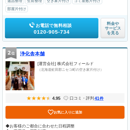
遺品整理
生前整理
空き家片付け
ゴミ屋敷片付け
部屋片付け
料金や
お電話で無料相談
サービス
0120-905-734
を見る
2
位
浄化舎本舗
[運営会社]
株式会社フィールド
（北海道虻田郡ニセコ町の空き家片付け）
4.95
41
口コミ・評判
件
お気に入りに追加
◆お客様のご都合に合わせた日程調整