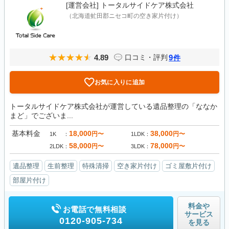
[運営会社]
トータルサイドケア株式会社
（北海道虻田郡ニセコ町の空き家片付け）
4.89
9
口コミ・評判
件
お気に入りに追加
トータルサイドケア株式会社が運営している遺品整理の「ななか
まど」でございま...
基本料金
18,000
38,000
円〜
円〜
1K
1LDK
58,000
78,000
円〜
円〜
2LDK
3LDK
遺品整理
生前整理
特殊清掃
空き家片付け
ゴミ屋敷片付け
部屋片付け
料金や
お電話で無料相談
サービス
0120-905-734
を見る