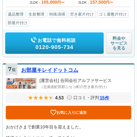
105,000
157,500
円〜
円〜
2LDK
3LDK
遺品整理
生前整理
特殊清掃
空き家片付け
ゴミ屋敷片付け
部屋片付け
料金や
お電話で無料相談
サービス
0120-905-734
を見る
7
位
お部屋キレイドットコム
[運営会社]
合同会社アルファサービス
（北海道虻田郡ニセコ町の空き家片付け）
4.53
15
口コミ・評判
件
お気に入りに追加
おかげさまで創業10年目を迎えました。