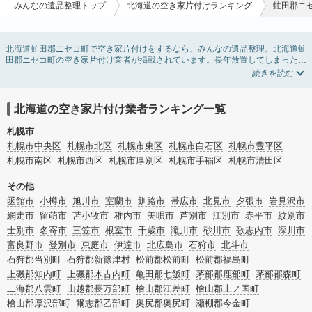
みんなの遺品整理トップ
北海道の空き家片付けランキング
虻田郡ニ
北海道虻田郡ニセコ町で空き家片付けをするなら、みんなの遺品整理。北海道虻
田郡ニセコ町の空き家片付け業者が掲載されています。長年放置してしまった実
家の片付けや、相続したが住む予定のない親の家の不用品の処分・回収・引き取
りまで対応しています。北海道虻田郡ニセコ町の空き家片付けの料金相場情報だ
けで業者を決められない場合は、不用品の買取や家屋の解体・不動産売却などの
絞り込み条件を利用し検索してみましょう。
北海道の空き家片付け業者ランキング一覧
また家一軒まるごとの掃除方法・空家対策特別措置法の法改正に伴う空き家の片
付けについての情報も豊富です。
札幌市
札幌市中央区
札幌市北区
札幌市東区
札幌市白石区
札幌市豊平区
札幌市南区
札幌市西区
札幌市厚別区
札幌市手稲区
札幌市清田区
その他
函館市
小樽市
旭川市
室蘭市
釧路市
帯広市
北見市
夕張市
岩見沢市
網走市
留萌市
苫小牧市
稚内市
美唄市
芦別市
江別市
赤平市
紋別市
士別市
名寄市
三笠市
根室市
千歳市
滝川市
砂川市
歌志内市
深川市
富良野市
登別市
恵庭市
伊達市
北広島市
石狩市
北斗市
石狩郡当別町
石狩郡新篠津村
松前郡松前町
松前郡福島町
上磯郡知内町
上磯郡木古内町
亀田郡七飯町
茅部郡鹿部町
茅部郡森町
二海郡八雲町
山越郡長万部町
檜山郡江差町
檜山郡上ノ国町
檜山郡厚沢部町
爾志郡乙部町
奥尻郡奥尻町
瀬棚郡今金町