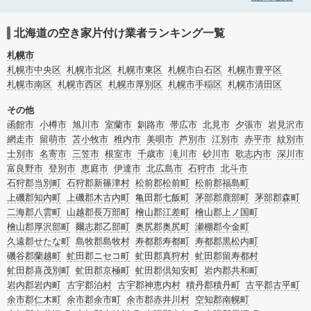
ます。北海道小樽市の空き家片付けの料金相場情報だけで業者を決められない場
合は、不用品の買取や家屋の解体・不動産売却などの絞り込み条件を利用し検索
してみましょう。
北海道の空き家片付け業者ランキング一覧
また家一軒まるごとの掃除方法・空家対策特別措置法の法改正に伴う空き家の片
付けについての情報も豊富です。
札幌市
札幌市中央区
札幌市北区
札幌市東区
札幌市白石区
札幌市豊平区
札幌市南区
札幌市西区
札幌市厚別区
札幌市手稲区
札幌市清田区
その他
函館市
小樽市
旭川市
室蘭市
釧路市
帯広市
北見市
夕張市
岩見沢市
網走市
留萌市
苫小牧市
稚内市
美唄市
芦別市
江別市
赤平市
紋別市
士別市
名寄市
三笠市
根室市
千歳市
滝川市
砂川市
歌志内市
深川市
富良野市
登別市
恵庭市
伊達市
北広島市
石狩市
北斗市
石狩郡当別町
石狩郡新篠津村
松前郡松前町
松前郡福島町
上磯郡知内町
上磯郡木古内町
亀田郡七飯町
茅部郡鹿部町
茅部郡森町
二海郡八雲町
山越郡長万部町
檜山郡江差町
檜山郡上ノ国町
檜山郡厚沢部町
爾志郡乙部町
奥尻郡奥尻町
瀬棚郡今金町
久遠郡せたな町
島牧郡島牧村
寿都郡寿都町
寿都郡黒松内町
磯谷郡蘭越町
虻田郡ニセコ町
虻田郡真狩村
虻田郡留寿都村
虻田郡喜茂別町
虻田郡京極町
虻田郡倶知安町
岩内郡共和町
岩内郡岩内町
古宇郡泊村
古宇郡神恵内村
積丹郡積丹町
古平郡古平町
余市郡仁木町
余市郡余市町
余市郡赤井川村
空知郡南幌町