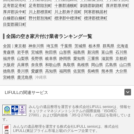
足寄郡足寄町
足寄郡陸別町
十勝郡浦幌町
釧路郡釧路町
厚岸郡厚岸町
厚岸郡浜中町
川上郡標茶町
川上郡弟子屈町
阿寒郡鶴居村
白糠郡白糠町
野付郡別海町
標津郡中標津町
標津郡標津町
目梨郡羅臼町
全国の空き家片付け業者ランキング一覧
全国
東京都
神奈川県
埼玉県
千葉県
茨城県
栃木県
群馬県
北海道
青森県
岩手県
宮城県
秋田県
山形県
福島県
新潟県
富山県
石川県
福井県
山梨県
長野県
岐阜県
静岡県
愛知県
三重県
滋賀県
京都府
大阪府
兵庫県
奈良県
和歌山県
鳥取県
島根県
岡山県
広島県
山口県
徳島県
香川県
愛媛県
高知県
福岡県
佐賀県
長崎県
熊本県
大分県
宮崎県
鹿児島県
沖縄県
LIFULLの関連サービス
LIFULLのサービス
みんなの遺品整理を運営する株式会社LIFULL seniorは、情報セ
不動産・住宅
引越し
老人ホーム
地方創生
ママの就労支援
キュリティマネジメントシステムの国際規格「ISO/IEC
不動産クラウドファンディング
遺品整理
老後の暮らし情報
27001」および国内規格「JIS Q 27001」の認証を取得していま
農業技術
す。
みんなの遺品整理を運営する株式会社LIFULL seniorは、株式会社
LIFULL HOME'Sのサービス
LIFULL(東証プライム市場上場)のグループ企業です。