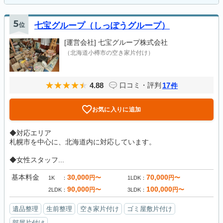
5
位
七宝グループ（しっぽうグループ）
[運営会社]
七宝グループ株式会社
（北海道小樽市の空き家片付け）
4.88
17
口コミ・評判
件
お気に入りに追加
◆対応エリア
札幌市を中心に、北海道内に対応しています。
◆女性スタッフ...
基本料金
30,000
70,000
円〜
円〜
1K
1LDK
90,000
100,000
円〜
円〜
2LDK
3LDK
遺品整理
生前整理
空き家片付け
ゴミ屋敷片付け
部屋片付け