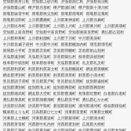
空知郡奈井江町
空知郡上砂川町
夕張郡由仁町
夕張郡長沼町
夕張郡栗山町
樺戸郡月形町
樺戸郡浦臼町
樺戸郡新十津川町
雨竜郡妹背牛町
雨竜郡秩父別町
雨竜郡雨竜町
雨竜郡北竜町
雨竜郡沼田町
上川郡鷹栖町
上川郡東神楽町
上川郡当麻町
上川郡比布町
上川郡愛別町
上川郡上川町
上川郡東川町
上川郡美瑛町
空知郡上富良野町
空知郡中富良野町
空知郡南富良野町
勇払郡占冠村
上川郡和寒町
上川郡剣淵町
上川郡下川町
中川郡美深町
中川郡音威子府村
中川郡中川町
雨竜郡幌加内町
増毛郡増毛町
留萌郡小平町
苫前郡苫前町
苫前郡羽幌町
苫前郡初山別村
天塩郡遠別町
天塩郡天塩町
宗谷郡猿払村
枝幸郡浜頓別町
枝幸郡中頓別町
枝幸郡枝幸町
天塩郡豊富町
礼文郡礼文町
利尻郡利尻町
利尻郡利尻富士町
天塩郡幌延町
網走郡美幌町
網走郡津別町
斜里郡斜里町
斜里郡清里町
斜里郡小清水町
常呂郡訓子府町
常呂郡置戸町
常呂郡佐呂間町
紋別郡遠軽町
紋別郡湧別町
紋別郡滝上町
紋別郡興部町
紋別郡西興部村
紋別郡雄武町
網走郡大空町
虻田郡豊浦町
有珠郡壮瞥町
白老郡白老町
勇払郡厚真町
虻田郡洞爺湖町
勇払郡安平町
勇払郡むかわ町
沙流郡日高町
沙流郡平取町
新冠郡新冠町
浦河郡浦河町
様似郡様似町
幌泉郡えりも町
日高郡新ひだか町
河東郡音更町
河東郡士幌町
河東郡上士幌町
河東郡鹿追町
上川郡新得町
上川郡清水町
河西郡芽室町
河西郡中札内村
河西郡更別村
広尾郡大樹町
広尾郡広尾町
中川郡幕別町
中川郡池田町
中川郡豊頃町
中川郡本別町