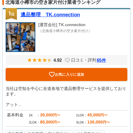
北海道小樽市の空き家片付け業者ランキング
1
位
遺品整理 TK.connection
[運営会社]
TK.connection
（北海道小樽市の空き家片付け）
4.92
65
口コミ・評判
件
お気に入りに追加
当社は空知を中心に全道各地で遺品整理サービスを提供しており
ます。
アット...
基本料金
30,000
45,000
円〜
円〜
1K
1LDK
85,000
130,000
円〜
円〜
2LDK
3LDK