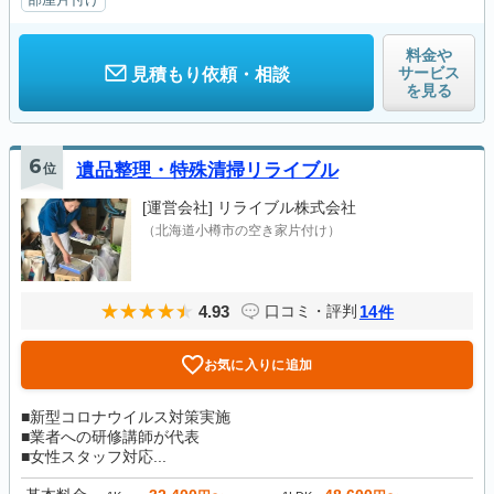
料金や
サービス
見積もり依頼・相談
を見る
6
位
遺品整理・特殊清掃リライブル
[運営会社]
リライブル株式会社
（北海道小樽市の空き家片付け）
4.93
14
口コミ・評判
件
お気に入りに追加
■新型コロナウイルス対策実施
■業者への研修講師が代表
■女性スタッフ対応...