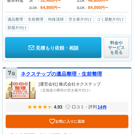
基本料金
32,400
48,600
円〜
円〜
1K
1LDK
64,800
84,000
円〜
円〜
2LDK
3LDK
遺品整理
生前整理
特殊清掃
空き家片付け
ゴミ屋敷片付け
部屋片付け
料金や
サービス
見積もり依頼・相談
を見る
7
位
ネクステップの遺品整理・生前整理
[運営会社]
株式会社ネクステップ
（北海道小樽市の空き家片付け）
4.93
14
口コミ・評判
件
お気に入りに追加