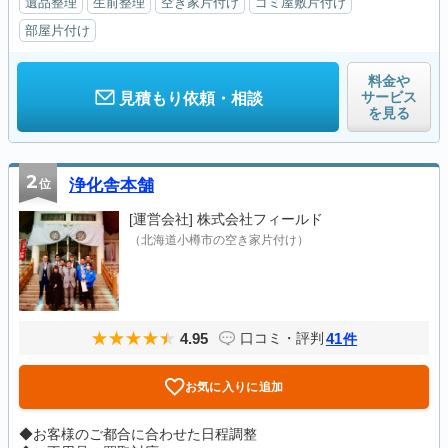
遺品整理
生前整理
空き家片付け
ゴミ屋敷片付け
部屋片付け
料金や
サービス
見積もり依頼・相談
を見る
2
位
浄化舎本舗
[運営会社]
株式会社フィールド
（北海道小樽市の空き家片付け）
4.95
41
口コミ・評判
件
お気に入りに追加
◆お客様のご都合に合わせた日程調整