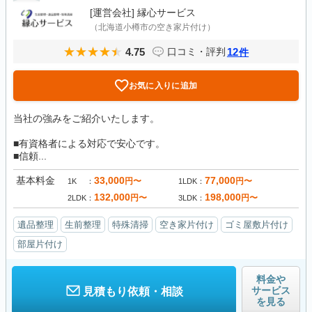
[運営会社]
縁心サービス
（北海道小樽市の空き家片付け）
4.75
12
口コミ・評判
件
お気に入りに追加
当社の強みをご紹介いたします。
■有資格者による対応で安心です。
■信頼...
基本料金
33,000
77,000
円〜
円〜
1K
1LDK
132,000
198,000
円〜
円〜
2LDK
3LDK
遺品整理
生前整理
特殊清掃
空き家片付け
ゴミ屋敷片付け
部屋片付け
料金や
サービス
見積もり依頼・相談
を見る