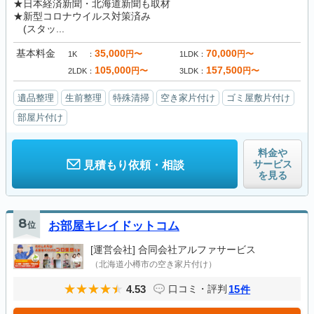
★日本経済新聞・北海道新聞も取材
★新型コロナウイルス対策済み
(スタッ...
基本料金
35,000
70,000
円〜
円〜
1K
1LDK
105,000
157,500
円〜
円〜
2LDK
3LDK
遺品整理
生前整理
特殊清掃
空き家片付け
ゴミ屋敷片付け
部屋片付け
料金や
サービス
見積もり依頼・相談
を見る
8
位
お部屋キレイドットコム
[運営会社]
合同会社アルファサービス
（北海道小樽市の空き家片付け）
4.53
15
口コミ・評判
件