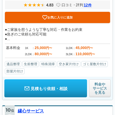
4.83
12
口コミ・評判
件
お気に入りに追加
●ご家族を想うような丁寧な対応・作業をお約束
●急ぎのご依頼も対応可能
●...
基本料金
25,000
45,000
円〜
円〜
1K
1LDK
80,000
110,000
円〜
円〜
2LDK
3LDK
遺品整理
生前整理
特殊清掃
空き家片付け
ゴミ屋敷片付け
部屋片付け
料金や
サービス
見積もり依頼・相談
を見る
10
位
縁心サービス