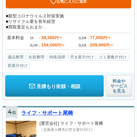
お気に入りに追加
■新型コロナウイルス対策実施
■リサイクル業を長年経営
■買取査定もおまか...
基本料金
38,500
77,000
円〜
円〜
1K
1LDK
154,000
209,000
円〜
円〜
2LDK
3LDK
遺品整理
生前整理
特殊清掃
空き家片付け
ゴミ屋敷片付け
部屋片付け
料金や
サービス
見積もり依頼・相談
を見る
4
位
ライフ・サポート尾﨑
[運営会社]
ライフ・サポート尾﨑
（北海道小樽市の空き家片付け）