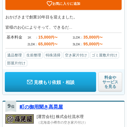
お気に入りに追加
おかげさまで創業10年目を迎えました。
皆様のお心によりそって、できるだ...
基本料金
15,000
35,000
円〜
円〜
1K
1LDK
65,000
95,000
円〜
円〜
2LDK
3LDK
遺品整理
生前整理
特殊清掃
空き家片付け
ゴミ屋敷片付け
部屋片付け
料金や
サービス
見積もり依頼・相談
を見る
9
位
町の御用聞き髙晃屋
[運営会社]
株式会社流水理
（北海道小樽市の空き家片付け）