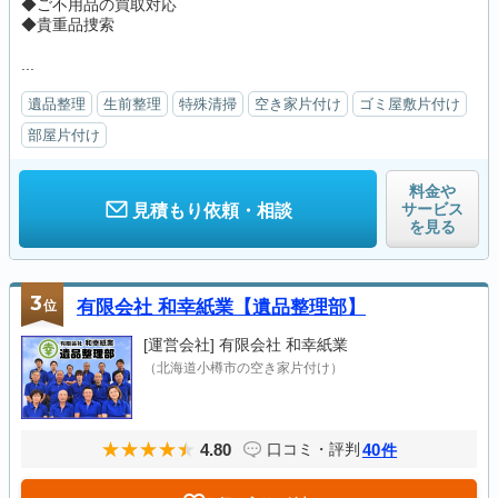
◆ご不用品の買取対応
◆貴重品捜索
...
遺品整理
生前整理
特殊清掃
空き家片付け
ゴミ屋敷片付け
部屋片付け
料金や
サービス
見積もり依頼・相談
を見る
3
位
有限会社 和幸紙業【遺品整理部】
[運営会社]
有限会社 和幸紙業
（北海道小樽市の空き家片付け）
4.80
40
口コミ・評判
件