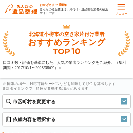
8
おかげさまで
周年
みんなの遺品整理は、片付け・遺品整理業者の検索
サイトです
メニュー
北海道小樽市の
空き家片付け業者
おすすめランキング
10
TOP
口コミ数・評価を基準にした、人気の業者ランキングをご紹介。（集計
期間：2017/10/1〜
2026/08/09
）
※
※ 同率の場合、対応可能サービスなどを加味して順位を算出します
集計タイミングで、順位が変動する場合があります
市区町村を変更する
依頼内容を選択する