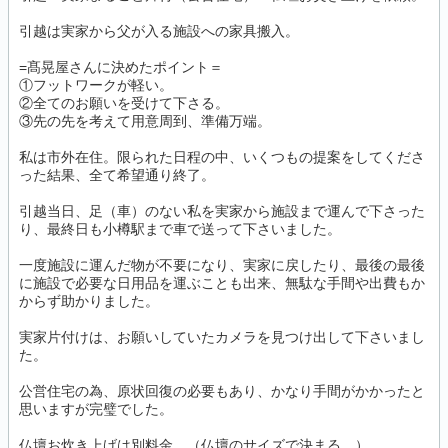
引越は実家から父が入る施設への家具搬入。
=髙晃屋さんに決めたポイント＝
①フットワークが軽い。
②全てのお願いを受けて下さる。
③先の先を考えて用意周到、準備万端。
私は市外在住。限られた日程の中、いくつもの提案をしてくださ
った結果、全て希望通り終了。
引越当日、足（車）のない私を実家から施設まで運んで下さった
り、最終日も小樽駅まで車で送って下さいました。
一度施設に運んだ物が不要になり、実家に戻したり、最後の最後
に施設で必要な日用品を運ぶことも出来、無駄な手間や出費もか
からず助かりました。
実家片付けは、お願いしていたカメラを見つけ出して下さいまし
た。
公営住宅の為、原状回復の必要もあり、かなり手間がかかったと
思いますが完璧でした。
仏壇お炊き上げは別料金。（仏壇のサイズで決まる。）