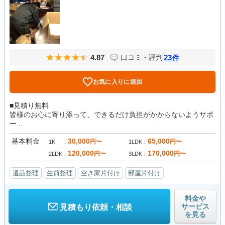
4.87
23
口コミ・評判
件
お気に入りに追加
■見積り無料
皆様のお心に寄り添って、できるだけ負担がかからないようサポ
ー...
基本料金
30,000
65,000
円〜
円〜
1K
1LDK
120,000
170,000
円〜
円〜
2LDK
3LDK
遺品整理
生前整理
空き家片付け
部屋片付け
料金や
サービス
見積もり依頼・相談
を見る