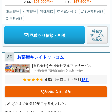
105,000
157,500
円〜
円〜
2LDK
3LDK
遺品整理
生前整理
特殊清掃
空き家片付け
ゴミ屋敷片付け
部屋片付け
料金や
サービス
見積もり依頼・相談
を見る
7
位
お部屋キレイドットコム
[運営会社]
合同会社アルファサービス
（北海道樺戸郡浦臼町の空き家片付け）
4.53
15
口コミ・評判
件
お気に入りに追加
おかげさまで創業10年目を迎えました。