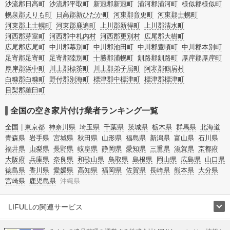
沙流郡日高町
沙流郡平取町
新冠郡新冠町
浦河郡浦河町
様似郡様似町
幌泉郡えりも町
日高郡新ひだか町
河東郡音更町
河東郡士幌町
河東郡上士幌町
河東郡鹿追町
上川郡新得町
上川郡清水町
河西郡芽室町
河西郡中札内村
河西郡更別村
広尾郡大樹町
広尾郡広尾町
中川郡幕別町
中川郡池田町
中川郡豊頃町
中川郡本別町
足寄郡足寄町
足寄郡陸別町
十勝郡浦幌町
釧路郡釧路町
厚岸郡厚岸町
厚岸郡浜中町
川上郡標茶町
川上郡弟子屈町
阿寒郡鶴居村
白糠郡白糠町
野付郡別海町
標津郡中標津町
標津郡標津町
目梨郡羅臼町
全国の空き家片付け業者ランキング一覧
全国
東京都
神奈川県
埼玉県
千葉県
茨城県
栃木県
群馬県
北海道
青森県
岩手県
宮城県
秋田県
山形県
福島県
新潟県
富山県
石川県
福井県
山梨県
長野県
岐阜県
静岡県
愛知県
三重県
滋賀県
京都府
大阪府
兵庫県
奈良県
和歌山県
鳥取県
島根県
岡山県
広島県
山口県
徳島県
香川県
愛媛県
高知県
福岡県
佐賀県
長崎県
熊本県
大分県
宮崎県
鹿児島県
沖縄県
LIFULLの関連サービス
LIFULLのサービス