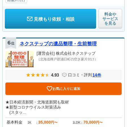
料金や
サービス
見積もり依頼・相談
を見る
6
位
ネクステップの遺品整理・生前整理
[運営会社]
株式会社ネクステップ
（北海道樺戸郡浦臼町の空き家片付け）
4.93
14
口コミ・評判
件
お気に入りに追加
★日本経済新聞・北海道新聞も取材
★新型コロナウイルス対策済み
(スタッ...
基本料金
35,000
70,000
円〜
円〜
1K
1LDK