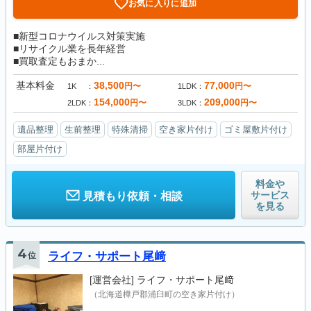
お気に入りに追加
■新型コロナウイルス対策実施
■リサイクル業を長年経営
■買取査定もおまか...
基本料金
38,500
77,000
円〜
円〜
1K
1LDK
154,000
209,000
円〜
円〜
2LDK
3LDK
遺品整理
生前整理
特殊清掃
空き家片付け
ゴミ屋敷片付け
部屋片付け
料金や
サービス
見積もり依頼・相談
を見る
4
位
ライフ・サポート尾﨑
[運営会社]
ライフ・サポート尾﨑
（北海道樺戸郡浦臼町の空き家片付け）