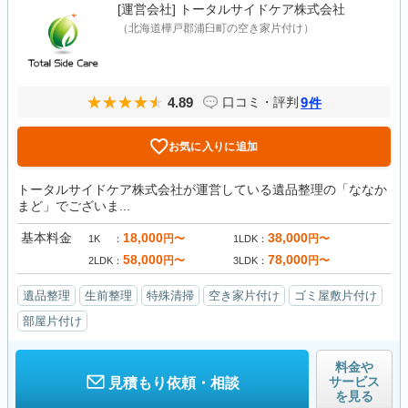
[運営会社]
トータルサイドケア株式会社
（北海道樺戸郡浦臼町の空き家片付け）
4.89
9
口コミ・評判
件
お気に入りに追加
トータルサイドケア株式会社が運営している遺品整理の「ななか
まど」でございま...
基本料金
18,000
38,000
円〜
円〜
1K
1LDK
58,000
78,000
円〜
円〜
2LDK
3LDK
遺品整理
生前整理
特殊清掃
空き家片付け
ゴミ屋敷片付け
部屋片付け
料金や
サービス
見積もり依頼・相談
を見る