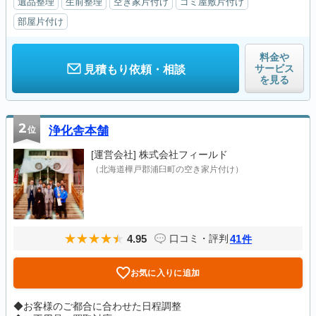
遺品整理
生前整理
空き家片付け
ゴミ屋敷片付け
部屋片付け
料金や
サービス
見積もり依頼・相談
を見る
2
位
浄化舎本舗
[運営会社]
株式会社フィールド
（北海道樺戸郡浦臼町の空き家片付け）
4.95
41
口コミ・評判
件
お気に入りに追加
◆お客様のご都合に合わせた日程調整