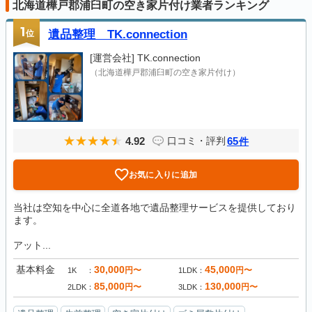
北海道樺戸郡浦臼町の空き家片付け業者ランキング
1
位
遺品整理 TK.connection
[運営会社]
TK.connection
（北海道樺戸郡浦臼町の空き家片付け）
4.92
65
口コミ・評判
件
お気に入りに追加
当社は空知を中心に全道各地で遺品整理サービスを提供しており
ます。
アット...
基本料金
30,000
45,000
円〜
円〜
1K
1LDK
85,000
130,000
円〜
円〜
2LDK
3LDK