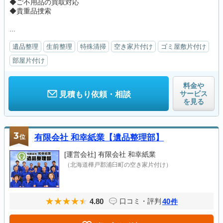
◆ご不用品の買取対応
◆貴重品捜索
...
遺品整理
生前整理
特殊清掃
空き家片付け
ゴミ屋敷片付け
部屋片付け
料金や
サービス
見積もり依頼・相談
を見る
3
位
有限会社 和幸紙業【遺品整理部】
[運営会社]
有限会社 和幸紙業
（北海道樺戸郡浦臼町の空き家片付け）
4.80
40
口コミ・評判
件