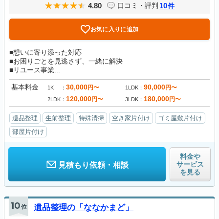
4.80
10
口コミ・評判
件
お気に入りに追加
■想いに寄り添った対応
■お困りごとを見逃さず、一緒に解決
■リユース事業...
基本料金
30,000
90,000
円〜
円〜
1K
1LDK
120,000
180,000
円〜
円〜
2LDK
3LDK
遺品整理
生前整理
特殊清掃
空き家片付け
ゴミ屋敷片付け
部屋片付け
料金や
サービス
見積もり依頼・相談
を見る
10
位
遺品整理の「ななかまど」