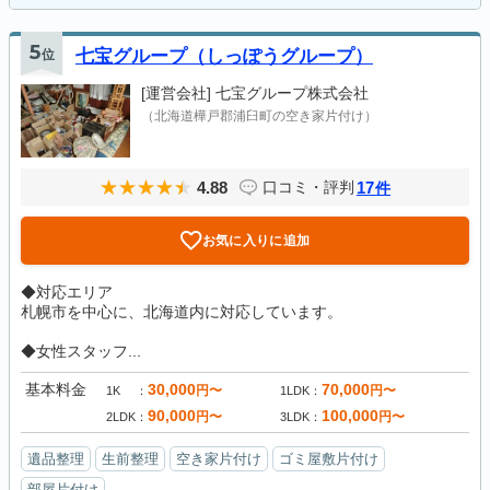
5
位
七宝グループ（しっぽうグループ）
[運営会社]
七宝グループ株式会社
（北海道樺戸郡浦臼町の空き家片付け）
4.88
17
口コミ・評判
件
お気に入りに追加
◆対応エリア
札幌市を中心に、北海道内に対応しています。
◆女性スタッフ...
基本料金
30,000
70,000
円〜
円〜
1K
1LDK
90,000
100,000
円〜
円〜
2LDK
3LDK
遺品整理
生前整理
空き家片付け
ゴミ屋敷片付け
部屋片付け