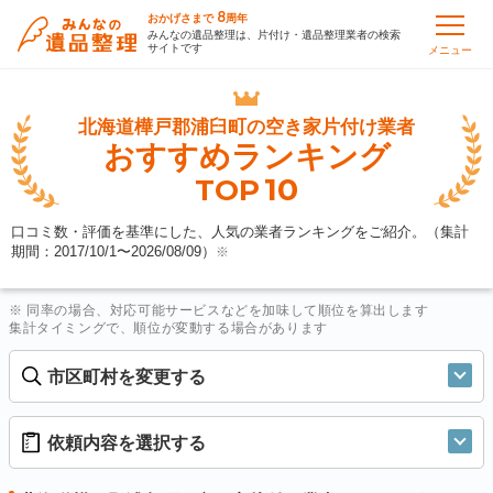
8
おかげさまで
周年
みんなの遺品整理は、片付け・遺品整理業者の検索
サイトです
メニュー
北海道樺戸郡浦臼町の
空き家片付け業者
おすすめランキング
10
TOP
口コミ数・評価を基準にした、人気の業者ランキングをご紹介。（集計
期間：2017/10/1〜
2026/08/09
）
※
※ 同率の場合、対応可能サービスなどを加味して順位を算出します
集計タイミングで、順位が変動する場合があります
市区町村を変更する
依頼内容を選択する