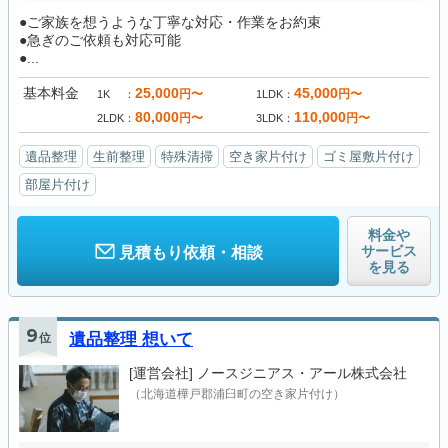
●ご家族を想うような丁寧な対応・作業をお約束
●急ぎのご依頼も対応可能
●...
基本料金
25,000
45,000
円〜
円〜
1K
1LDK
80,000
110,000
円〜
円〜
2LDK
3LDK
遺品整理
生前整理
特殊清掃
空き家片付け
ゴミ屋敷片付け
部屋片付け
料金や
サービス
見積もり依頼・相談
を見る
9
位
遺品整理 想いて
[運営会社]
ノースジニアス・アール株式会社
（北海道樺戸郡浦臼町の空き家片付け）