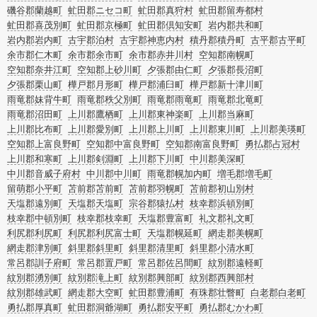
磯谷郡蘭越町
虻田郡ニセコ町
虻田郡真狩村
虻田郡留寿都村
虻田郡喜茂別町
虻田郡京極町
虻田郡倶知安町
岩内郡共和町
岩内郡岩内町
古宇郡泊村
古宇郡神恵内村
積丹郡積丹町
古平郡古平町
余市郡仁木町
余市郡余市町
余市郡赤井川村
空知郡南幌町
空知郡奈井江町
空知郡上砂川町
夕張郡由仁町
夕張郡長沼町
夕張郡栗山町
樺戸郡月形町
樺戸郡浦臼町
樺戸郡新十津川町
雨竜郡妹背牛町
雨竜郡秩父別町
雨竜郡雨竜町
雨竜郡北竜町
雨竜郡沼田町
上川郡鷹栖町
上川郡東神楽町
上川郡当麻町
上川郡比布町
上川郡愛別町
上川郡上川町
上川郡東川町
上川郡美瑛町
空知郡上富良野町
空知郡中富良野町
空知郡南富良野町
勇払郡占冠村
上川郡和寒町
上川郡剣淵町
上川郡下川町
中川郡美深町
中川郡音威子府村
中川郡中川町
雨竜郡幌加内町
増毛郡増毛町
留萌郡小平町
苫前郡苫前町
苫前郡羽幌町
苫前郡初山別村
天塩郡遠別町
天塩郡天塩町
宗谷郡猿払村
枝幸郡浜頓別町
枝幸郡中頓別町
枝幸郡枝幸町
天塩郡豊富町
礼文郡礼文町
利尻郡利尻町
利尻郡利尻富士町
天塩郡幌延町
網走郡美幌町
網走郡津別町
斜里郡斜里町
斜里郡清里町
斜里郡小清水町
常呂郡訓子府町
常呂郡置戸町
常呂郡佐呂間町
紋別郡遠軽町
紋別郡湧別町
紋別郡滝上町
紋別郡興部町
紋別郡西興部村
紋別郡雄武町
網走郡大空町
虻田郡豊浦町
有珠郡壮瞥町
白老郡白老町
勇払郡厚真町
虻田郡洞爺湖町
勇払郡安平町
勇払郡むかわ町