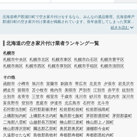
北海道樺戸郡浦臼町で空き家片付けをするなら、みんなの遺品整理。北海道樺戸
郡浦臼町の空き家片付け業者が掲載されています。長年放置してしまった実家の
片付けや、相続したが住む予定のない親の家の不用品の処分・回収・引き取りま
で対応しています。北海道樺戸郡浦臼町の空き家片付けの料金相場情報だけで業
者を決められない場合は、不用品の買取や家屋の解体・不動産売却などの絞り込
み条件を利用し検索してみましょう。
北海道の空き家片付け業者ランキング一覧
また家一軒まるごとの掃除方法・空家対策特別措置法の法改正に伴う空き家の片
付けについての情報も豊富です。
札幌市
札幌市中央区
札幌市北区
札幌市東区
札幌市白石区
札幌市豊平区
札幌市南区
札幌市西区
札幌市厚別区
札幌市手稲区
札幌市清田区
その他
函館市
小樽市
旭川市
室蘭市
釧路市
帯広市
北見市
夕張市
岩見沢市
網走市
留萌市
苫小牧市
稚内市
美唄市
芦別市
江別市
赤平市
紋別市
士別市
名寄市
三笠市
根室市
千歳市
滝川市
砂川市
歌志内市
深川市
富良野市
登別市
恵庭市
伊達市
北広島市
石狩市
北斗市
石狩郡当別町
石狩郡新篠津村
松前郡松前町
松前郡福島町
上磯郡知内町
上磯郡木古内町
亀田郡七飯町
茅部郡鹿部町
茅部郡森町
二海郡八雲町
山越郡長万部町
檜山郡江差町
檜山郡上ノ国町
檜山郡厚沢部町
爾志郡乙部町
奥尻郡奥尻町
瀬棚郡今金町
久遠郡せたな町
島牧郡島牧村
寿都郡寿都町
寿都郡黒松内町