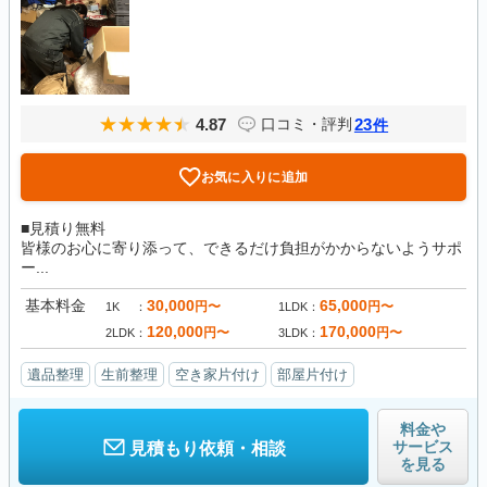
4.87
23
口コミ・評判
件
お気に入りに追加
■見積り無料
皆様のお心に寄り添って、できるだけ負担がかからないようサポ
ー...
基本料金
30,000
65,000
円〜
円〜
1K
1LDK
120,000
170,000
円〜
円〜
2LDK
3LDK
遺品整理
生前整理
空き家片付け
部屋片付け
料金や
サービス
見積もり依頼・相談
を見る