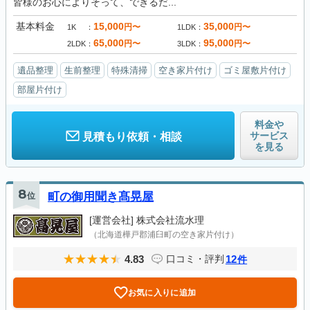
皆様のお心によりそって、できるだ...
基本料金
15,000
35,000
円〜
円〜
1K
1LDK
65,000
95,000
円〜
円〜
2LDK
3LDK
遺品整理
生前整理
特殊清掃
空き家片付け
ゴミ屋敷片付け
部屋片付け
料金や
サービス
見積もり依頼・相談
を見る
8
位
町の御用聞き髙晃屋
[運営会社]
株式会社流水理
（北海道樺戸郡浦臼町の空き家片付け）
4.83
12
口コミ・評判
件
お気に入りに追加