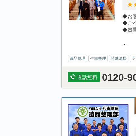
◆お
◆ご
◆貴
...
遺品整理
生前整理
特殊清掃
空
0120-9
通話無料