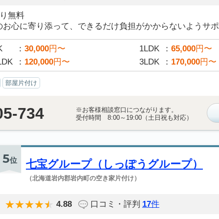
積り無料
のお心に寄り添って、できるだけ負担がかからないようサポー
K
30,000
円〜
1LDK
65,000
円〜
LDK
120,000
円〜
3LDK
170,000
円〜
部屋片付け
05-734
※お客様相談窓口につながります。
受付時間 8:00～19:00（土日祝も対応）
5
位
七宝グループ（しっぽうグループ）
（北海道岩内郡岩内町の空き家片付け）
4.88
口コミ・評判
17
件