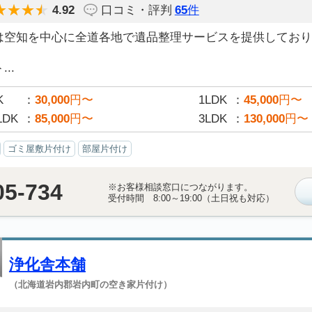
4.92
口コミ・評判
65
件
は空知を中心に全道各地で遺品整理サービスを提供しており
..
K
30,000
円〜
1LDK
45,000
円〜
LDK
85,000
円〜
3LDK
130,000
円〜
ゴミ屋敷片付け
部屋片付け
05-734
※お客様相談窓口につながります。
受付時間 8:00～19:00（土日祝も対応）
浄化舎本舗
（北海道岩内郡岩内町の空き家片付け）