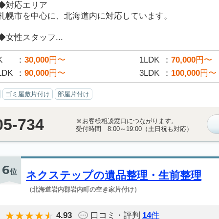
◆対応エリア
札幌市を中心に、北海道内に対応しています。
◆女性スタッフ...
K
30,000
円〜
1LDK
70,000
円〜
LDK
90,000
円〜
3LDK
100,000
円〜
ゴミ屋敷片付け
部屋片付け
05-734
※お客様相談窓口につながります。
受付時間 8:00～19:00（土日祝も対応）
6
位
ネクステップの遺品整理・生前整理
（北海道岩内郡岩内町の空き家片付け）
4.93
口コミ・評判
14
件