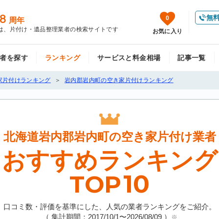
8
無
0
周年
は、片付け・遺品整理業者の検索サイトです
お気に入り
者を探す
ランキング
サービスと料金相場
記事一覧
家片付けランキング
岩内郡岩内町の空き家片付けランキング
北海道岩内郡岩内町の
空き家片付け業者
おすすめランキング
10
TOP
口コミ数・評価を基準にした、人気の業者ランキングをご紹介。
（ 集計期間：2017/10/1〜
2026/08/09
）
※