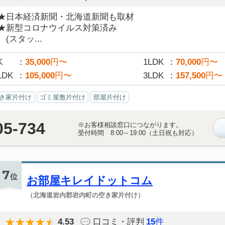
★日本経済新聞・北海道新聞も取材
★新型コロナウイルス対策済み
(スタッ...
K
35,000
円〜
1LDK
70,000
円〜
LDK
105,000
円〜
3LDK
157,500
円〜
き家片付け
ゴミ屋敷片付け
部屋片付け
05-734
※お客様相談窓口につながります。
受付時間 8:00～19:00（土日祝も対応）
7
位
お部屋キレイドットコム
（北海道岩内郡岩内町の空き家片付け）
4.53
口コミ・評判
15
件