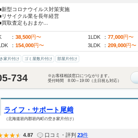
■新型コロナウイルス対策実施
■リサイクル業を長年経営
■買取査定もおまか...
K
38,500
円〜
1LDK
77,000
円〜
LDK
154,000
円〜
3LDK
209,000
円〜
き家片付け
ゴミ屋敷片付け
部屋片付け
05-734
※お客様相談窓口につながります。
受付時間 8:00～19:00（土日祝も対応）
ライフ・サポート尾﨑
（北海道岩内郡岩内町の空き家片付け）
4.87
口コミ・評判
23
件