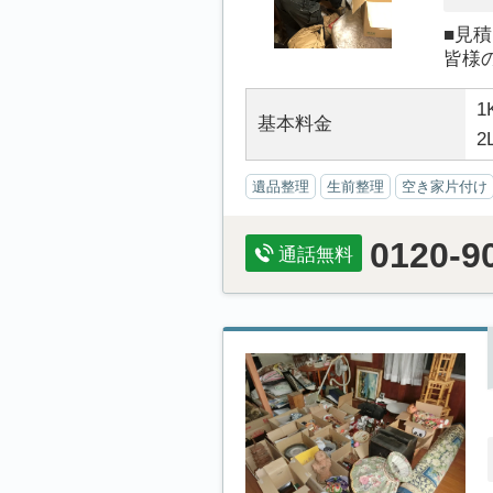
■見
皆様
1
基本料金
2
遺品整理
生前整理
空き家片付け
0120-9
通話無料