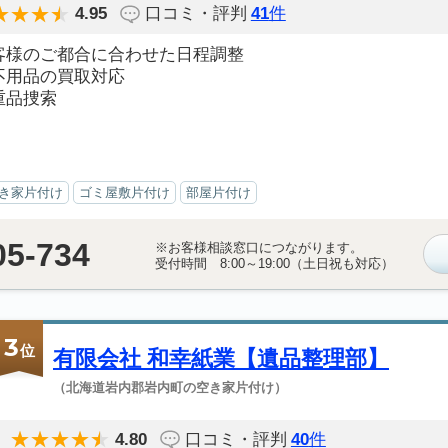
4.95
口コミ・評判
41
件
客様のご都合に合わせた日程調整
不用品の買取対応
重品捜索
き家片付け
ゴミ屋敷片付け
部屋片付け
05-734
※お客様相談窓口につながります。
受付時間 8:00～19:00（土日祝も対応）
3
位
有限会社 和幸紙業【遺品整理部】
（北海道岩内郡岩内町の空き家片付け）
4.80
口コミ・評判
40
件