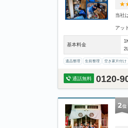
当社
アット.
1
基本料金
2
遺品整理
生前整理
空き家片付け
0120-9
通話無料
2
位